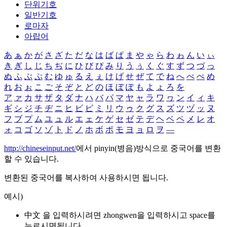
단위기호
일반기호
로마자
아랍어
あ
ぁ
か
が
さ
ざ
た
だ
な
は
ば
ぱ
ま
や
ゃ
ら
わ
ゎ
ん
い
ぃ
き
ぎ
し
じ
ち
ぢ
に
ひ
び
ぴ
み
り
う
ぅ
く
ぐ
す
ず
つ
づ
っ
ぬ
ふ
ぶ
ぷ
む
ゆ
ゅ
る
え
ぇ
け
げ
せ
ぜ
て
で
ね
へ
べ
ぺ
め
れ
お
ぉ
こ
ご
そ
ぞ
と
ど
の
ほ
ぼ
ぽ
も
よ
ょ
ろ
を
ア
ァ
カ
サ
ザ
タ
ダ
ナ
ハ
バ
パ
マ
ヤ
ャ
ラ
ワ
ヮ
ン
イ
ィ
キ
ギ
シ
ジ
チ
ヂ
ニ
ヒ
ビ
ピ
ミ
リ
ウ
ゥ
ク
グ
ス
ズ
ツ
ヅ
ッ
ヌ
フ
ブ
プ
ム
ユ
ュ
ル
エ
ェ
ケ
ゲ
セ
ゼ
テ
デ
ヘ
ベ
ペ
メ
レ
オ
ォ
コ
ゴ
ソ
ゾ
ト
ド
ノ
ホ
ボ
ポ
モ
ヨ
ョ
ロ
ヲ
―
http://chineseinput.net/
에서 pinyin(병음)방식으로 중국어를 변환
할 수 있습니다.
변환된 중국어를 복사하여 사용하시면 됩니다.
예시)
中文 을 입력하시려면
zhongwen
을 입력하시고 space를
누르시면됩니다.