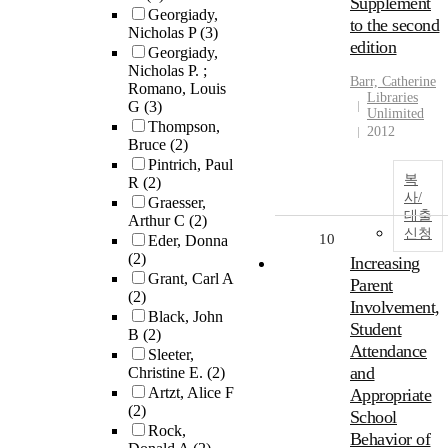
Supplement
Georgiady,
to the second
Nicholas P
(3)
edition
Georgiady,
Nicholas P. ;
Barr, Catherine
Romano, Louis
Libraries
G
(3)
Unlimited
Thompson,
2012
Bruce
(2)
Pintrich, Paul
복
R
(2)
사/
Graesser,
대출
Arthur C
(2)
신청
10
Eder, Donna
(2)
Increasing
Grant, Carl A
Parent
(2)
Involvement,
Black, John
Student
B
(2)
Attendance
Sleeter,
and
Christine E.
(2)
Artzt, Alice F
Appropriate
(2)
School
Rock,
Behavior of