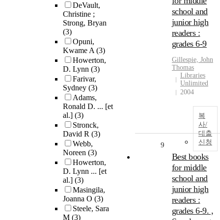
for middle
DeVault,
school and
Christine ;
junior high
Strong, Bryan
(3)
readers :
Opuni,
grades 6-9
Kwame A
(3)
Howerton,
Gillespie, John
Thomas
D. Lynn
(3)
Libraries
Farivar,
Unlimited
Sydney
(3)
2004
Adams,
Ronald D. ... [et
al.]
(3)
복
Stronck,
사/
David R
(3)
대출
신청
Webb,
9
Noreen
(3)
Best books
Howerton,
for middle
D. Lynn ... [et
school and
al.]
(3)
junior high
Masingila,
Joanna O
(3)
readers :
Steele, Sara
grades 6-9. ,
M
(3)