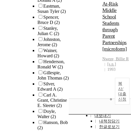
Donald A
(2)
At-Risk
Eastman,
Middle
Susan Tyler
(2)
School
Spencer,
Bruce D
(2)
Students
Stanley,
through
Julian C
(2)
Parent
Johnston,
Partnerships
Jerome
(2)
[microform]
Wainer,
Howard
(2)
Nweze, Billie R
Henderson,
[s.n.]
Ronald W
(2)
1993
Gillespie,
John Thomas
(2)
Silver,
복
Edward A
(2)
사/
대출
Carl A.
신청
Grant, Christine
E. Sleeter
(2)
Doyle,
내보내기
Walter
(2)
내책장담기
Hanson, Bob
한글로보기
(2)