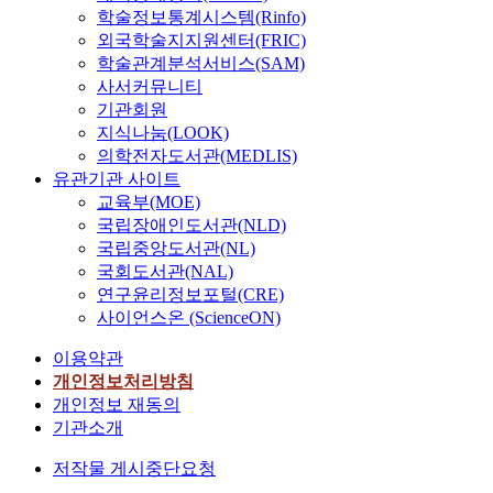
학술정보통계시스템(Rinfo)
외국학술지지원센터(FRIC)
학술관계분석서비스(SAM)
사서커뮤니티
기관회원
지식나눔(LOOK)
의학전자도서관(MEDLIS)
유관기관 사이트
교육부(MOE)
국립장애인도서관(NLD)
국립중앙도서관(NL)
국회도서관(NAL)
연구윤리정보포털(CRE)
사이언스온 (ScienceON)
이용약관
개인정보처리방침
개인정보 재동의
기관소개
저작물 게시중단요청