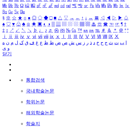
㎒
㎓
㎔
Ω
㏀
㏁
㎊
㎋
㎌
㏖
㏅
㎭
㎮
㎯
㏛
㎩
㎪
㎫
㎬
㏝
㏐
㏓
㏃
㏉
㏜
㏆
§
※
☆
★
○
●
◎
◇
◆
□
■
△
▽
→
←
↑
↓
↔
〓
◁
◀
▷
▶
♤
♠
♡
♥
♧
♣
⊙
◈
▣
◐
◑
▒
▤
▥
▨
▧
▦
▩
♨
☏
☎
☜
☞
¶
†
‡
↕
↗
↙
↖
↘
♭
♩
♪
♬
㉿
㈜
№
㏇
™
㏂
㏘
℡
＃
＆
＊
＠
ª
º
ⅰ
ⅱ
ⅲ
ⅳ
ⅴ
ⅵ
ⅶ
ⅷ
ⅸ
ⅹ
Ⅰ
Ⅱ
Ⅲ
Ⅳ
Ⅴ
Ⅵ
Ⅶ
Ⅷ
Ⅸ
Ⅹ
ا
ب
ت
ث
ج
ح
خ
د
ذ
ر
ز
س
ش
ص
ض
ط
ظ
ع
غ
ف
ق
ک
ل
م
ن
ه
و
ی
닫기
통합검색
국내학술논문
학위논문
해외학술논문
학술지