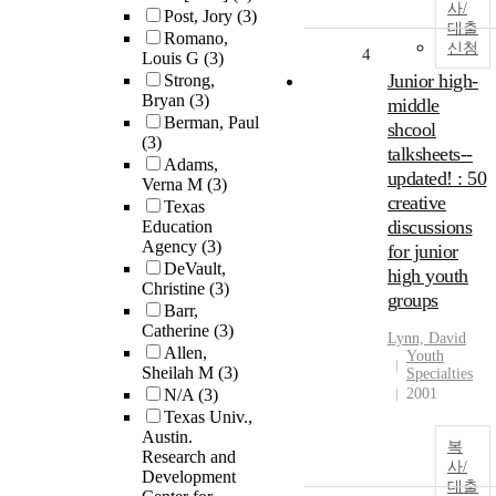
사/
Post, Jory
(3)
대출
Romano,
신청
4
Louis G
(3)
Junior high-
Strong,
Bryan
(3)
middle
Berman, Paul
shcool
(3)
talksheets--
Adams,
updated! : 50
Verna M
(3)
creative
Texas
discussions
Education
Agency
(3)
for junior
DeVault,
high youth
Christine
(3)
groups
Barr,
Catherine
(3)
Lynn, David
Allen,
Youth
Sheilah M
(3)
Specialties
N/A
(3)
2001
Texas Univ.,
Austin.
복
Research and
사/
Development
대출