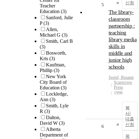
Center for
신청
5
Teacher
Education
(3)
The library-
Sanford, Julie
classroom
P
(3)
partnership :
Allen,
teaching
Michael G
(3)
library media
Smith, Carl B
skills in
(3)
middle and
Bosworth,
Kris
(3)
junior high
Kaufman,
schools
Phillip
(3)
New York
Jweid, Rosann
City Board of
Scarecrow
Education
(3)
Press
1998
Lockledge,
Ann
(3)
Smith, Lyle
복
R
(3)
사/
Dalton,
대출
David W
(3)
신청
6
Alberta
Department of
목