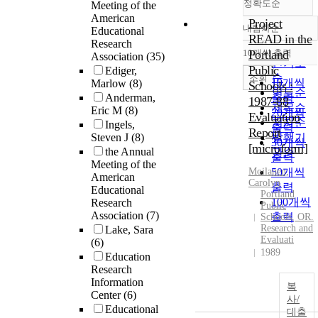
정확도순
Meeting of the
American
Project
내림차순
Educational
정확도
READ in the
Research
순
10개씩 출력
Portland
Association
(35)
내림차순
인기도
Public
Ediger,
순
조회
10개씩
Marlow
(8)
Schools :
연도순
Anderman,
출력
1987-88
제목순
Eric M
(8)
20개씩
Evaluation
저자순
Ingels,
출력
Report
Steven J
(8)
발행기
30개씩
[microform]
the Annual
관순
출력
Meeting of the
Moilanen,
50개씩
American
Carolyn
출력
Educational
Portland
100개씩
Research
Public
Association
(7)
출력
Schools, OR.
Research and
Lake, Sara
Evaluati
(6)
1989
Education
Research
Information
복
Center
(6)
사/
Educational
대출