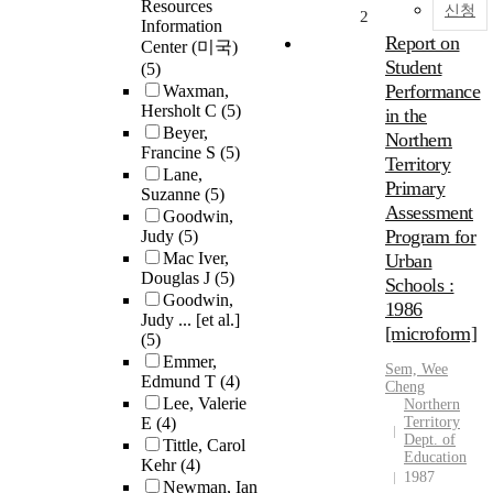
Resources
신청
2
Information
Report on
Center (미국)
Student
(5)
Performance
Waxman,
Hersholt C
(5)
in the
Beyer,
Northern
Francine S
(5)
Territory
Lane,
Primary
Suzanne
(5)
Assessment
Goodwin,
Program for
Judy
(5)
Mac Iver,
Urban
Douglas J
(5)
Schools :
Goodwin,
1986
Judy ... [et al.]
[microform]
(5)
Emmer,
Sem, Wee
Edmund T
(4)
Cheng
Lee, Valerie
Northern
E
(4)
Territory
Dept. of
Tittle, Carol
Education
Kehr
(4)
1987
Newman, Ian