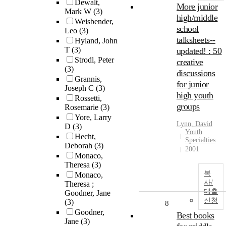
Dewalt,
More junior
Mark W
(3)
high/middle
Weisbender,
school
Leo
(3)
talksheets--
Hyland, John
T
(3)
updated! : 50
Strodl, Peter
creative
(3)
discussions
Grannis,
for junior
Joseph C
(3)
high youth
Rossetti,
groups
Rosemarie
(3)
Yore, Larry
Lynn, David
D
(3)
Youth
Hecht,
Specialties
Deborah
(3)
2001
Monaco,
Theresa
(3)
복
Monaco,
사/
Theresa ;
대출
Goodner, Jane
신청
(3)
8
Goodner,
Best books
Jane
(3)