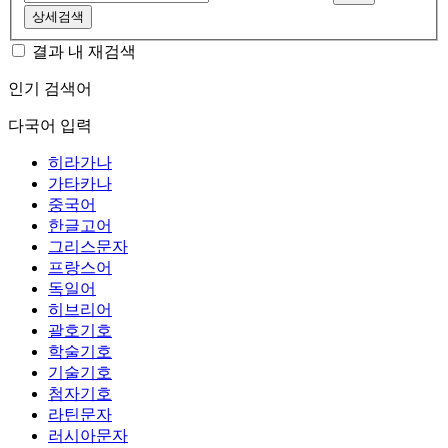
상세검색
결과 내 재검색
인기 검색어
다국어 입력
히라가나
가타카나
중국어
한글고어
그리스문자
프랑스어
독일어
히브리어
괄호기호
학술기호
기술기호
첨자기호
라틴문자
러시아문자