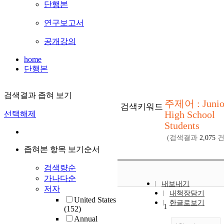
단행본
연구보고서
공개강의
home
단행본
검색결과 좁혀 보기
주제어 : Junio
검색키워드
High School
선택해제
Students
(검색결과
2,075
건
좁혀본 항목 보기순서
검색량순
가나다순
내보내기
저자
내책장담기
United States
한글로보기
1
(152)
Annual