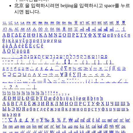
北京 을 입력하시려면
beijing
을 입력하시고 space를 누르
시면 됩니다.
ㅥ
ㅦ
ㅧ
ㅨ
ㅩ
ㅪ
ㅫ
ㅬ
ㅭ
ㅮ
ㅯ
ㅰ
ㅱ
ㅲ
ㅳ
ㅴ
ㅵ
ㅶ
ㅷ
ㅸ
ㅹ
ㅺ
ㅻ
ㅼ
ㅽ
ㅾ
ㅿ
ㆀ
ㆁ
ㆂ
ㆃ
ㆄ
ㆅ
ㆆ
ㆇ
ㆈ
ㆉ
ㆊ
ㆋ
ㆌ
ㆍ
ㆎ
Α
Β
Γ
Δ
Ε
Ζ
Η
Θ
Ι
Κ
Λ
Μ
Ν
Ξ
Ο
Π
Ρ
Σ
Τ
Υ
Φ
Χ
Ψ
Ω
α
β
γ
δ
ε
ζ
η
θ
ι
κ
λ
μ
ν
ξ
ο
π
ρ
σ
τ
υ
φ
χ
ψ
ω
á
à
Á
À
é
è
É
È
ç
Ç
ê
Ä
Ö
Ü
ä
ö
ü
ß
ְ
ֳ
ֲ
ֱ
ָ
ַ
ֵ
ֶ
ִ
ֹ
ּ
ֻ
ׂ
ׁ
ּ
ב
ה
נ
מ
צ
ת
ץ
ש
ד
ג
כ
ע
י
ח
ל
ך
ף
ק
ר
א
ט
ו
ן
ם
פ
‘
’
“
”
〔
〕
〈
〉
「
」
『
』
【
】
＂
（
）
［
］
｛
｝
±
×
÷
≠
≤
≥
∞
∴
♂
♀
∠
⊥
⌒
∂
∇
≡
≒
≪
≫
√
∽
∝
∵
∫
∬
∈
∋
⊆
⊇
⊂
⊃
∪
∩
∧
∨
￢
⇒
⇔
∀
∃
∮
∑
∏
＋
－
＜
＝
＞
、
。
·
‥
…
¨
〃
―
∥
＼
∼
´
～
ˇ
˘
˝
˚
˙
¸
˛
¡
¿
ː
！
＇
，
．
／
：
；
？
＾
＿
｀
｜
½
⅓
⅔
¼
¾
⅛
⅜
⅝
⅞
¹
²
³
⁴
ⁿ
₁
₂
₃
₄
Æ
Ð
Ħ
Ĳ
Ł
Ø
Œ
Þ
Ŧ
Ŋ
æ
đ
ð
ħ
ı
ĳ
ĸ
ŀ
ł
ø
œ
ß
þ
ŧ
ŋ
ŉ
А
Б
В
Г
Д
Е
Ё
Ж
З
И
Й
К
Л
М
Н
О
П
Р
С
Т
У
Ф
Х
Ц
Ч
Ш
Щ
Ъ
Ы
Ь
Э
Ю
Я
а
б
в
г
д
е
ё
ж
з
и
й
к
л
м
н
о
п
р
с
т
у
ф
х
ц
ч
ш
щ
ъ
ы
ь
э
ю
я
′
″
℃
Å
￠
￡
￥
¤
℉
‰
＄
％
Ｆ
￦
㎕
㎖
㎗
ℓ
㎘
㏄
㎣
㎤
㎥
㎦
㎙
㎚
㎛
㎜
㎝
㎞
㎟
㎠
㎡
㎢
㏊
㎍
㎎
㎏
㏏
㎈
㎉
㏈
㎧
㎨
㎰
㎱
㎲
㎳
㎴
㎵
㎶
㎷
㎸
㎹
㎀
㎁
㎂
㎃
㎄
㎺
㎻
㎽
㎾
㎿
㎐
㎑