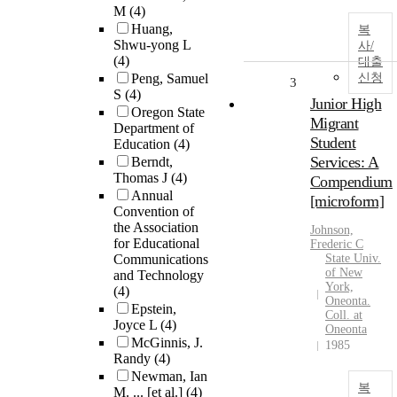
M
(4)
Huang,
복
Shwu-yong L
사/
(4)
대출
Peng, Samuel
신청
3
S
(4)
Junior High
Oregon State
Migrant
Department of
Student
Education
(4)
Services: A
Berndt,
Thomas J
(4)
Compendium
Annual
[microform]
Convention of
the Association
Johnson,
for Educational
Frederic C
Communications
State Univ.
of New
and Technology
York,
(4)
Oneonta.
Epstein,
Coll. at
Joyce L
(4)
Oneonta
McGinnis, J.
1985
Randy
(4)
Newman, Ian
복
M. ... [et al.]
(4)