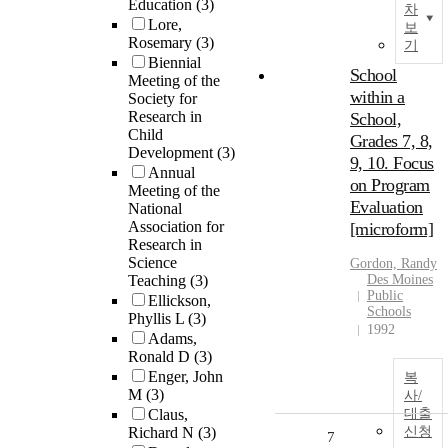
Education
(3)
차
Lore,
보
Rosemary
(3)
기
Biennial
School
Meeting of the
within a
Society for
Research in
School,
Child
Grades 7, 8,
Development
(3)
9, 10. Focus
Annual
on Program
Meeting of the
Evaluation
National
Association for
[microform]
Research in
Science
Gordon, Randy
Teaching
(3)
Des Moines
Public
Ellickson,
Schools
Phyllis L
(3)
1992
Adams,
Ronald D
(3)
Enger, John
복
M
(3)
사/
Claus,
대출
Richard N
(3)
신청
7