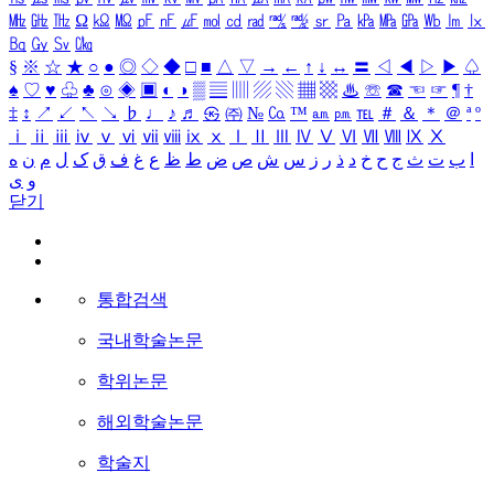
㎒
㎓
㎔
Ω
㏀
㏁
㎊
㎋
㎌
㏖
㏅
㎭
㎮
㎯
㏛
㎩
㎪
㎫
㎬
㏝
㏐
㏓
㏃
㏉
㏜
㏆
§
※
☆
★
○
●
◎
◇
◆
□
■
△
▽
→
←
↑
↓
↔
〓
◁
◀
▷
▶
♤
♠
♡
♥
♧
♣
⊙
◈
▣
◐
◑
▒
▤
▥
▨
▧
▦
▩
♨
☏
☎
☜
☞
¶
†
‡
↕
↗
↙
↖
↘
♭
♩
♪
♬
㉿
㈜
№
㏇
™
㏂
㏘
℡
＃
＆
＊
＠
ª
º
ⅰ
ⅱ
ⅲ
ⅳ
ⅴ
ⅵ
ⅶ
ⅷ
ⅸ
ⅹ
Ⅰ
Ⅱ
Ⅲ
Ⅳ
Ⅴ
Ⅵ
Ⅶ
Ⅷ
Ⅸ
Ⅹ
ا
ب
ت
ث
ج
ح
خ
د
ذ
ر
ز
س
ش
ص
ض
ط
ظ
ع
غ
ف
ق
ک
ل
م
ن
ه
و
ی
닫기
통합검색
국내학술논문
학위논문
해외학술논문
학술지