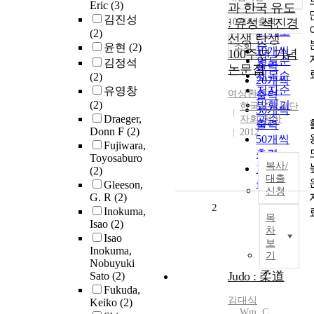
정확도
Eric
(3)
과 한국 유도
순
김진성
: 유성 석진경
10개씩 출력
내림차순
인기도
(2)
선생 탄생
순
조회
윤현
(2)
10개씩
100주년 기념
연도순
김정석
출력
논문집
제목순
(2)
20개씩
저자순
유영창
여상환
출력
(2)
발행기
한국유도유단
30개씩
Draeger,
자회 청아
관순
출력
Donn F
(2)
2012
50개씩
Fujiwara,
출력
Toyosaburo
복사/
100개씩
(2)
대출
출력
Gleeson,
신청
G. R
(2)
2
Inokuma,
목
Isao
(2)
차
Isao
보
Inokuma,
기
Nobuyuki
Judo : 柔道
Sato
(2)
Fukuda,
김대식
Keiko
(2)
Wm. C.