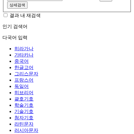
상세검색
결과 내 재검색
인기 검색어
다국어 입력
히라가나
가타카나
중국어
한글고어
그리스문자
프랑스어
독일어
히브리어
괄호기호
학술기호
기술기호
첨자기호
라틴문자
러시아문자