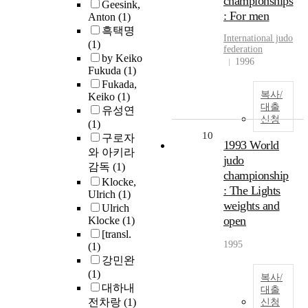
championships
Geesink,
: For men
Anton
(1)
흑택명
International judo
(1)
federation
by Keiko
1996
Fukuda
(1)
Fukada,
복사/
Keiko
(1)
대출
유성연
신청
(1)
10
구로자
1993 World
와 아키라
judo
감독
(1)
championship
Klocke,
: The Lights
Ulrich
(1)
weights and
Ulrich
open
Klocke
(1)
[transl.
1995
(1)
강민완
(1)
복사/
대하내
대출
전차랑
(1)
신청