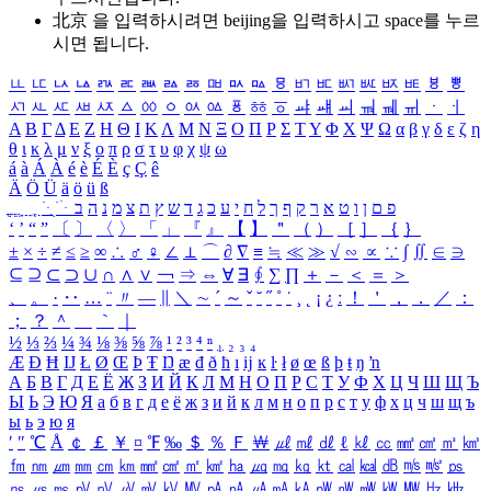
北京 을 입력하시려면
beijing
을 입력하시고 space를 누르
시면 됩니다.
ㅥ
ㅦ
ㅧ
ㅨ
ㅩ
ㅪ
ㅫ
ㅬ
ㅭ
ㅮ
ㅯ
ㅰ
ㅱ
ㅲ
ㅳ
ㅴ
ㅵ
ㅶ
ㅷ
ㅸ
ㅹ
ㅺ
ㅻ
ㅼ
ㅽ
ㅾ
ㅿ
ㆀ
ㆁ
ㆂ
ㆃ
ㆄ
ㆅ
ㆆ
ㆇ
ㆈ
ㆉ
ㆊ
ㆋ
ㆌ
ㆍ
ㆎ
Α
Β
Γ
Δ
Ε
Ζ
Η
Θ
Ι
Κ
Λ
Μ
Ν
Ξ
Ο
Π
Ρ
Σ
Τ
Υ
Φ
Χ
Ψ
Ω
α
β
γ
δ
ε
ζ
η
θ
ι
κ
λ
μ
ν
ξ
ο
π
ρ
σ
τ
υ
φ
χ
ψ
ω
á
à
Á
À
é
è
É
È
ç
Ç
ê
Ä
Ö
Ü
ä
ö
ü
ß
ְ
ֳ
ֲ
ֱ
ָ
ַ
ֵ
ֶ
ִ
ֹ
ּ
ֻ
ׂ
ׁ
ּ
ב
ה
נ
מ
צ
ת
ץ
ש
ד
ג
כ
ע
י
ח
ל
ך
ף
ק
ר
א
ט
ו
ן
ם
פ
‘
’
“
”
〔
〕
〈
〉
「
」
『
』
【
】
＂
（
）
［
］
｛
｝
±
×
÷
≠
≤
≥
∞
∴
♂
♀
∠
⊥
⌒
∂
∇
≡
≒
≪
≫
√
∽
∝
∵
∫
∬
∈
∋
⊆
⊇
⊂
⊃
∪
∩
∧
∨
￢
⇒
⇔
∀
∃
∮
∑
∏
＋
－
＜
＝
＞
、
。
·
‥
…
¨
〃
―
∥
＼
∼
´
～
ˇ
˘
˝
˚
˙
¸
˛
¡
¿
ː
！
＇
，
．
／
：
；
？
＾
＿
｀
｜
½
⅓
⅔
¼
¾
⅛
⅜
⅝
⅞
¹
²
³
⁴
ⁿ
₁
₂
₃
₄
Æ
Ð
Ħ
Ĳ
Ł
Ø
Œ
Þ
Ŧ
Ŋ
æ
đ
ð
ħ
ı
ĳ
ĸ
ŀ
ł
ø
œ
ß
þ
ŧ
ŋ
ŉ
А
Б
В
Г
Д
Е
Ё
Ж
З
И
Й
К
Л
М
Н
О
П
Р
С
Т
У
Ф
Х
Ц
Ч
Ш
Щ
Ъ
Ы
Ь
Э
Ю
Я
а
б
в
г
д
е
ё
ж
з
и
й
к
л
м
н
о
п
р
с
т
у
ф
х
ц
ч
ш
щ
ъ
ы
ь
э
ю
я
′
″
℃
Å
￠
￡
￥
¤
℉
‰
＄
％
Ｆ
￦
㎕
㎖
㎗
ℓ
㎘
㏄
㎣
㎤
㎥
㎦
㎙
㎚
㎛
㎜
㎝
㎞
㎟
㎠
㎡
㎢
㏊
㎍
㎎
㎏
㏏
㎈
㎉
㏈
㎧
㎨
㎰
㎱
㎲
㎳
㎴
㎵
㎶
㎷
㎸
㎹
㎀
㎁
㎂
㎃
㎄
㎺
㎻
㎽
㎾
㎿
㎐
㎑