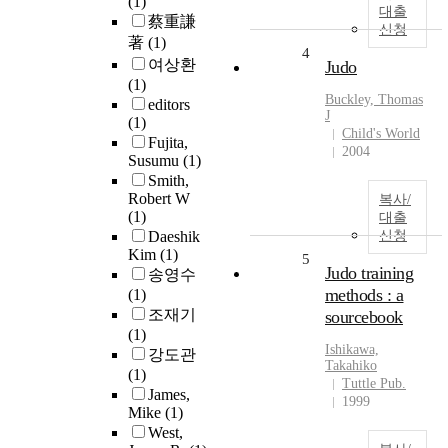
(1)
대출
蔡重謙
신청
著
(1)
4
여상환
Judo
(1)
Buckley, Thomas
editors
J
(1)
Child's World
Fujita,
2004
Susumu
(1)
Smith,
Robert W
복사/
(1)
대출
Daeshik
신청
Kim
(1)
5
Judo training
송영수
methods : a
(1)
조재기
sourcebook
(1)
Ishikawa,
강도관
Takahiko
(1)
Tuttle Pub.
James,
1999
Mike
(1)
West,