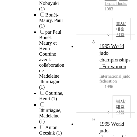
Nobuyuki
Lepus Books
(1)
1983
Bonét-
Maury, Paul
복사/
(1)
대출
par Paul
신청
Bonét-
8
Maury et
1995 World
Henri
judo
Courtine
championships
avec la
collaboration
: For women
de
Madeleine
International judo
Ithurriague
federation
(1)
1996
Courtine,
Henri
(1)
복사/
대출
Ithurriague,
신청
Madeleine
9
(1)
1995 World
Anton
judo
Geesink
(1)