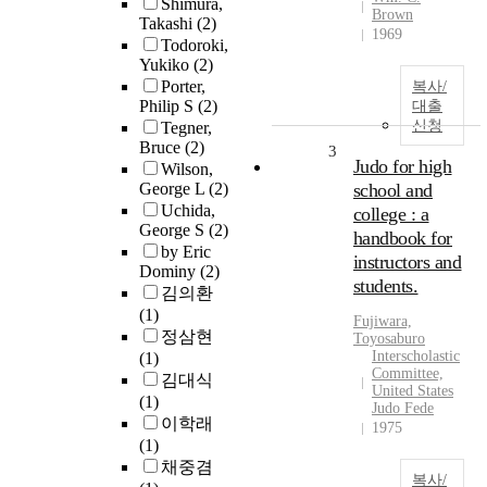
Shimura,
Brown
Takashi
(2)
1969
Todoroki,
Yukiko
(2)
Porter,
복사/
Philip S
(2)
대출
신청
Tegner,
Bruce
(2)
3
Judo for high
Wilson,
George L
(2)
school and
Uchida,
college : a
George S
(2)
handbook for
by Eric
instructors and
Dominy
(2)
students.
김의환
(1)
Fujiwara,
정삼현
Toyosaburo
Interscholastic
(1)
Committee,
김대식
United States
(1)
Judo Fede
이학래
1975
(1)
채중겸
복사/