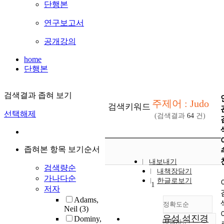
단행본
연구보고서
공개강의
home
단행본
검색결과 좁혀 보기
주제어 : Judo
검색키워드
선택해제
(검색결과
64
건)
좁혀본 항목 보기순서
내보내기
검색량순
내책장담기
가나다순
한글로보기
1
저자
Adams,
정확도순
Neil
(3)
유성 석진경
Dominy,
내림차순