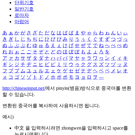
단위기호
일반기호
로마자
아랍어
あ
ぁ
か
が
さ
ざ
た
だ
な
は
ば
ぱ
ま
や
ゃ
ら
わ
ゎ
ん
い
ぃ
き
ぎ
し
じ
ち
ぢ
に
ひ
び
ぴ
み
り
う
ぅ
く
ぐ
す
ず
つ
づ
っ
ぬ
ふ
ぶ
ぷ
む
ゆ
ゅ
る
え
ぇ
け
げ
せ
ぜ
て
で
ね
へ
べ
ぺ
め
れ
お
ぉ
こ
ご
そ
ぞ
と
ど
の
ほ
ぼ
ぽ
も
よ
ょ
ろ
を
ア
ァ
カ
サ
ザ
タ
ダ
ナ
ハ
バ
パ
マ
ヤ
ャ
ラ
ワ
ヮ
ン
イ
ィ
キ
ギ
シ
ジ
チ
ヂ
ニ
ヒ
ビ
ピ
ミ
リ
ウ
ゥ
ク
グ
ス
ズ
ツ
ヅ
ッ
ヌ
フ
ブ
プ
ム
ユ
ュ
ル
エ
ェ
ケ
ゲ
セ
ゼ
テ
デ
ヘ
ベ
ペ
メ
レ
オ
ォ
コ
ゴ
ソ
ゾ
ト
ド
ノ
ホ
ボ
ポ
モ
ヨ
ョ
ロ
ヲ
―
http://chineseinput.net/
에서 pinyin(병음)방식으로 중국어를 변환
할 수 있습니다.
변환된 중국어를 복사하여 사용하시면 됩니다.
예시)
中文 을 입력하시려면
zhongwen
을 입력하시고 space를
누르시면됩니다.