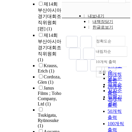
제14회
부산아시아
경기대회조
내보내기
내책장담기
직위원회
한글로보기
[편]
(1)
제14회
부산아시아
정확도순
경기대회조
내림차순
정확도
직위원회
(1)
순
10개씩 출력
내림차순
Krauss,
인기도
Erich
(1)
순
조회
10개씩
Cordoza,
연도순
출력
Glen
(1)
제목순
20개씩
Janus
저자순
출력
Films ; Toho
발행기
Company,
30개씩
관순
Ltd
(1)
출력
50개씩
Tsukigata,
출력
Ryūnosuke
100개씩
(1)
출력
Aoyama,