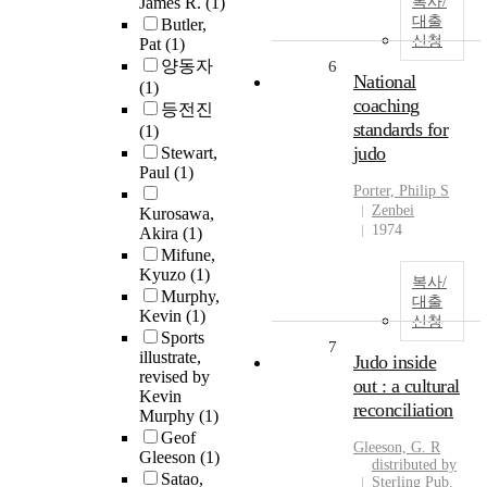
James R.
(1)
복사/
대출
Butler,
신청
Pat
(1)
양동자
6
National
(1)
coaching
등전진
standards for
(1)
judo
Stewart,
Paul
(1)
Porter, Philip S
Zenbei
Kurosawa,
1974
Akira
(1)
Mifune,
Kyuzo
(1)
복사/
Murphy,
대출
Kevin
(1)
신청
Sports
7
illustrate,
Judo inside
revised by
out : a cultural
Kevin
reconciliation
Murphy
(1)
Geof
Gleeson, G. R
Gleeson
(1)
distributed by
Satao,
Sterling Pub.