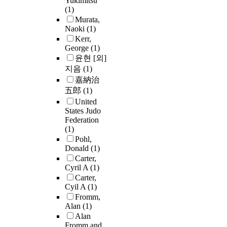
Yukimitsu
(1)
Murata,
Naoki
(1)
Kerr,
George
(1)
윤현 [외]
지음
(1)
嘉納治
五郎
(1)
United
States Judo
Federation
(1)
Pohl,
Donald
(1)
Carter,
Cyril A
(1)
Carter,
Cyil A
(1)
Fromm,
Alan
(1)
Alan
Fromm and