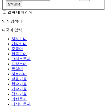
상세검색
결과 내 재검색
인기 검색어
다국어 입력
히라가나
가타카나
중국어
한글고어
그리스문자
프랑스어
독일어
히브리어
괄호기호
학술기호
기술기호
첨자기호
라틴문자
러시아문자