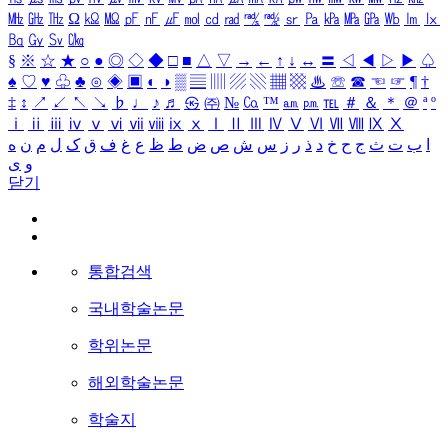
㎒
㎓
㎔
Ω
㏀
㏁
㎊
㎋
㎌
㏖
㏅
㎭
㎮
㎯
㏛
㎩
㎪
㎫
㎬
㏝
㏐
㏓
㏃
㏉
㏜
㏆
§
※
☆
★
○
●
◎
◇
◆
□
■
△
▽
→
←
↑
↓
↔
〓
◁
◀
▷
▶
♤
♠
♡
♥
♧
♣
⊙
◈
▣
◐
◑
▒
▤
▥
▨
▧
▦
▩
♨
☏
☎
☜
☞
¶
†
‡
↕
↗
↙
↖
↘
♭
♩
♪
♬
㉿
㈜
№
㏇
™
㏂
㏘
℡
＃
＆
＊
＠
ª
º
ⅰ
ⅱ
ⅲ
ⅳ
ⅴ
ⅵ
ⅶ
ⅷ
ⅸ
ⅹ
Ⅰ
Ⅱ
Ⅲ
Ⅳ
Ⅴ
Ⅵ
Ⅶ
Ⅷ
Ⅸ
Ⅹ
ا
ب
ت
ث
ج
ح
خ
د
ذ
ر
ز
س
ش
ص
ض
ط
ظ
ع
غ
ف
ق
ک
ل
م
ن
ه
و
ی
닫기
통합검색
국내학술논문
학위논문
해외학술논문
학술지