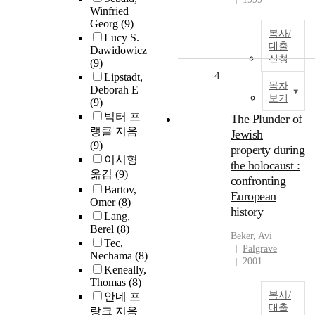
Winfried
Georg
(9)
복사/
Lucy S.
대출
Dawidowicz
신청
(9)
4
Lipstadt,
목차
Deborah E
보기
(9)
빅터 프
The Plunder of
랭클 지음
Jewish
(9)
property during
이시형
the holocaust :
옮김
(9)
confronting
Bartov,
European
Omer
(8)
history
Lang,
Berel
(8)
Beker, Avi
Tec,
Palgrave
Nechama
(8)
2001
Keneally,
Thomas
(8)
복사/
안네 프
대출
랑크 지음