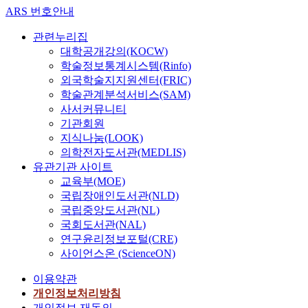
ARS 번호안내
관련누리집
대학공개강의(KOCW)
학술정보통계시스템(Rinfo)
외국학술지지원센터(FRIC)
학술관계분석서비스(SAM)
사서커뮤니티
기관회원
지식나눔(LOOK)
의학전자도서관(MEDLIS)
유관기관 사이트
교육부(MOE)
국립장애인도서관(NLD)
국립중앙도서관(NL)
국회도서관(NAL)
연구윤리정보포털(CRE)
사이언스온 (ScienceON)
이용약관
개인정보처리방침
개인정보 재동의