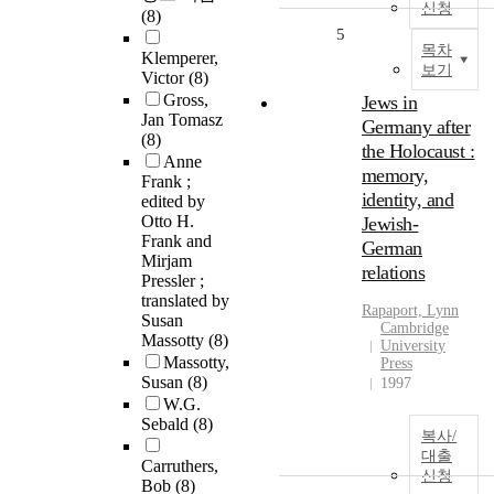
신청
(8)
5
목차
Klemperer,
보기
Victor
(8)
Gross,
Jews in
Jan Tomasz
Germany after
(8)
the Holocaust :
Anne
memory,
Frank ;
identity, and
edited by
Otto H.
Jewish-
Frank and
German
Mirjam
relations
Pressler ;
translated by
Rapaport, Lynn
Susan
Cambridge
Massotty
(8)
University
Massotty,
Press
Susan
(8)
1997
W.G.
Sebald
(8)
복사/
대출
Carruthers,
신청
Bob
(8)