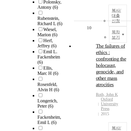
Polonsky,
Antony
(6)
복사/
대출
Rubenstein,
신청
Richard L
(6)
10
Wiesel,
목차
Marion
(6)
보기
Herf,
The failures of
Jeffrey
(6)
Emil L.
ethics :
Fackenheim
confronting the
(6)
holocaust,
Ellis,
genocide, and
Marc H
(6)
other mass
atrocities
Rosenfeld,
Alvin H
(6)
Roth, John K
Oxford
Longerich,
University
Peter
(6)
Press
2015
Fackenheim,
Emil L
(6)
복사/