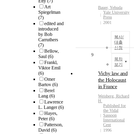
Etty
(7)
Art
Bauer, Yehuda
Spiegelman
Yale University
(7)
Press
2001
edited and
introduced
by Bob
복사/
Carruthers
대출
(7)
신청
Bellow,
9
Saul
(6)
목차
Frankl,
보기
Viktor Emil
Vichy law and
(6)
Omer
the Holocaust
Bartov
(6)
in France
Berel
Lang
(6)
Weisberg, Richard
H.
Lawrence
Published for
L. Langer
(6)
the Vidal
Hayes,
Sassoon
Peter
(6)
International
Patterson,
Cent
David
(6)
1996