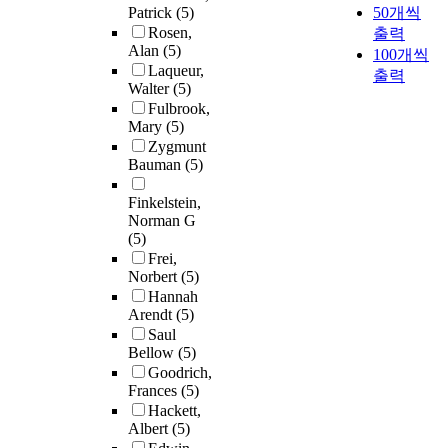
Patrick
(5)
50개씩
Rosen,
출력
Alan
(5)
100개씩
Laqueur,
출력
Walter
(5)
Fulbrook,
Mary
(5)
Zygmunt
Bauman
(5)
Finkelstein,
Norman G
(5)
Frei,
Norbert
(5)
Hannah
Arendt
(5)
Saul
Bellow
(5)
Goodrich,
Frances
(5)
Hackett,
Albert
(5)