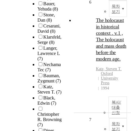
6
Bauer,
목차
Yehuda
(8)
보기
Stone,
The holocaust
Dan
(8)
Cesarani,
in historical
David
(8)
context . v.1 ,
Klarsfeld,
The holocaust
Serge
(8)
and mass death
Langer,
before the
Lawrence L
modern age.
(7)
Nechama
Katz, Steven T.
Tec
(7)
Oxford
Bauman,
University
Zygmunt
(7)
Press
Katz,
1994
Steven T.
(7)
Black,
복사/
Edwin
(7)
대출
신청
Christopher
R. Browning
7
목차
(7)
보기
Diner,