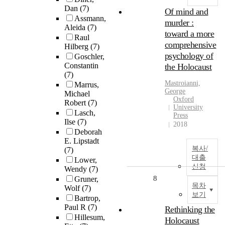
Dan
(7)
Of mind and
Assmann,
murder :
Aleida
(7)
toward a more
Raul
comprehensive
Hilberg
(7)
psychology of
Goschler,
Constantin
the Holocaust
(7)
Mastroianni,
Marrus,
George
Michael
Oxford
Robert
(7)
University
Lasch,
Press
Ilse
(7)
2018
Deborah
E. Lipstadt
복사/
(7)
대출
Lower,
신청
Wendy
(7)
8
Gruner,
목차
Wolf
(7)
보기
Bartrop,
Paul R
(7)
Rethinking the
Hillesum,
Holocaust