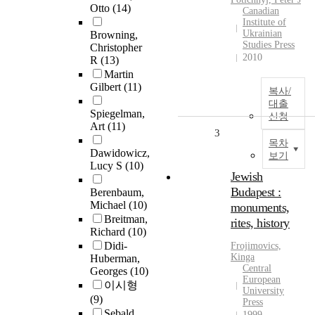
Otto
(14)
Canadian
Institute of
Ukrainian
Browning,
Studies Press
Christopher
2010
R
(13)
Martin
Gilbert
(11)
복사/
대출
Spiegelman,
신청
Art
(11)
3
목차
Dawidowicz,
보기
Lucy S
(10)
Jewish
Budapest :
Berenbaum,
Michael
(10)
monuments,
Breitman,
rites, history
Richard
(10)
Didi-
Frojimovics,
Kinga
Huberman,
Central
Georges
(10)
European
이시형
University
(9)
Press
Sebald,
1999