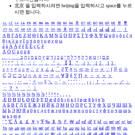
北京 을 입력하시려면
beijing
을 입력하시고 space를 누르
시면 됩니다.
ㅥ
ㅦ
ㅧ
ㅨ
ㅩ
ㅪ
ㅫ
ㅬ
ㅭ
ㅮ
ㅯ
ㅰ
ㅱ
ㅲ
ㅳ
ㅴ
ㅵ
ㅶ
ㅷ
ㅸ
ㅹ
ㅺ
ㅻ
ㅼ
ㅽ
ㅾ
ㅿ
ㆀ
ㆁ
ㆂ
ㆃ
ㆄ
ㆅ
ㆆ
ㆇ
ㆈ
ㆉ
ㆊ
ㆋ
ㆌ
ㆍ
ㆎ
Α
Β
Γ
Δ
Ε
Ζ
Η
Θ
Ι
Κ
Λ
Μ
Ν
Ξ
Ο
Π
Ρ
Σ
Τ
Υ
Φ
Χ
Ψ
Ω
α
β
γ
δ
ε
ζ
η
θ
ι
κ
λ
μ
ν
ξ
ο
π
ρ
σ
τ
υ
φ
χ
ψ
ω
á
à
Á
À
é
è
É
È
ç
Ç
ê
Ä
Ö
Ü
ä
ö
ü
ß
ְ
ֳ
ֲ
ֱ
ָ
ַ
ֵ
ֶ
ִ
ֹ
ּ
ֻ
ׂ
ׁ
ּ
ב
ה
נ
מ
צ
ת
ץ
ש
ד
ג
כ
ע
י
ח
ל
ך
ף
ק
ר
א
ט
ו
ן
ם
פ
‘
’
“
”
〔
〕
〈
〉
「
」
『
』
【
】
＂
（
）
［
］
｛
｝
±
×
÷
≠
≤
≥
∞
∴
♂
♀
∠
⊥
⌒
∂
∇
≡
≒
≪
≫
√
∽
∝
∵
∫
∬
∈
∋
⊆
⊇
⊂
⊃
∪
∩
∧
∨
￢
⇒
⇔
∀
∃
∮
∑
∏
＋
－
＜
＝
＞
、
。
·
‥
…
¨
〃
―
∥
＼
∼
´
～
ˇ
˘
˝
˚
˙
¸
˛
¡
¿
ː
！
＇
，
．
／
：
；
？
＾
＿
｀
｜
½
⅓
⅔
¼
¾
⅛
⅜
⅝
⅞
¹
²
³
⁴
ⁿ
₁
₂
₃
₄
Æ
Ð
Ħ
Ĳ
Ł
Ø
Œ
Þ
Ŧ
Ŋ
æ
đ
ð
ħ
ı
ĳ
ĸ
ŀ
ł
ø
œ
ß
þ
ŧ
ŋ
ŉ
А
Б
В
Г
Д
Е
Ё
Ж
З
И
Й
К
Л
М
Н
О
П
Р
С
Т
У
Ф
Х
Ц
Ч
Ш
Щ
Ъ
Ы
Ь
Э
Ю
Я
а
б
в
г
д
е
ё
ж
з
и
й
к
л
м
н
о
п
р
с
т
у
ф
х
ц
ч
ш
щ
ъ
ы
ь
э
ю
я
′
″
℃
Å
￠
￡
￥
¤
℉
‰
＄
％
Ｆ
￦
㎕
㎖
㎗
ℓ
㎘
㏄
㎣
㎤
㎥
㎦
㎙
㎚
㎛
㎜
㎝
㎞
㎟
㎠
㎡
㎢
㏊
㎍
㎎
㎏
㏏
㎈
㎉
㏈
㎧
㎨
㎰
㎱
㎲
㎳
㎴
㎵
㎶
㎷
㎸
㎹
㎀
㎁
㎂
㎃
㎄
㎺
㎻
㎽
㎾
㎿
㎐
㎑