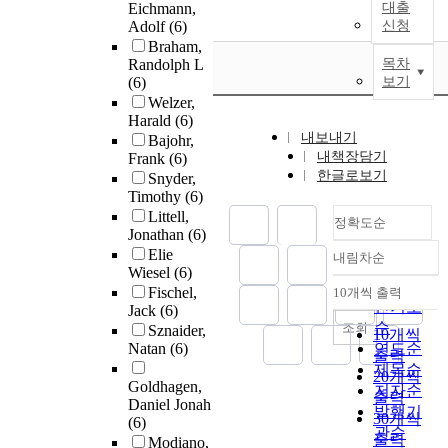
Eichmann,
대출
Adolf
(6)
신청
Braham,
Randolph L
목차
(6)
보기
Welzer,
Harald
(6)
내보내기
Bajohr,
내책장담기
Frank
(6)
한글로보기
Snyder,
Timothy
(6)
Littell,
정확도순
Jonathan
(6)
Elie
내림차순
정확도
Wiesel
(6)
순
Fischel,
10개씩 출력
내림차순
인기도
Jack
(6)
순
조회
Sznaider,
10개씩
Natan
(6)
연도순
출력
제목순
20개씩
Goldhagen,
저자순
출력
Daniel Jonah
발행기
30개씩
(6)
관순
출력
Modiano,