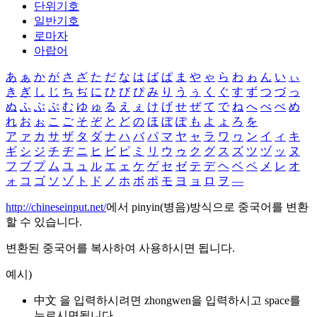
단위기호
일반기호
로마자
아랍어
あ
ぁ
か
が
さ
ざ
た
だ
な
は
ば
ぱ
ま
や
ゃ
ら
わ
ゎ
ん
い
ぃ
き
ぎ
し
じ
ち
ぢ
に
ひ
び
ぴ
み
り
う
ぅ
く
ぐ
す
ず
つ
づ
っ
ぬ
ふ
ぶ
ぷ
む
ゆ
ゅ
る
え
ぇ
け
げ
せ
ぜ
て
で
ね
へ
べ
ぺ
め
れ
お
ぉ
こ
ご
そ
ぞ
と
ど
の
ほ
ぼ
ぽ
も
よ
ょ
ろ
を
ア
ァ
カ
サ
ザ
タ
ダ
ナ
ハ
バ
パ
マ
ヤ
ャ
ラ
ワ
ヮ
ン
イ
ィ
キ
ギ
シ
ジ
チ
ヂ
ニ
ヒ
ビ
ピ
ミ
リ
ウ
ゥ
ク
グ
ス
ズ
ツ
ヅ
ッ
ヌ
フ
ブ
プ
ム
ユ
ュ
ル
エ
ェ
ケ
ゲ
セ
ゼ
テ
デ
ヘ
ベ
ペ
メ
レ
オ
ォ
コ
ゴ
ソ
ゾ
ト
ド
ノ
ホ
ボ
ポ
モ
ヨ
ョ
ロ
ヲ
―
http://chineseinput.net/
에서 pinyin(병음)방식으로 중국어를 변환
할 수 있습니다.
변환된 중국어를 복사하여 사용하시면 됩니다.
예시)
中文 을 입력하시려면
zhongwen
을 입력하시고 space를
누르시면됩니다.