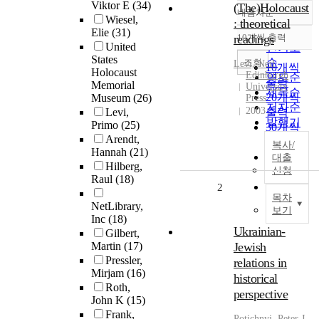
Viktor E
(34)
(The)Holocaust
내림차순
정확도
Wiesel,
: theoretical
Elie
(31)
순
readings
10개씩 출력
내림차순
United
인기도
States
순
조회
Levi, Neil
10개씩
Holocaust
Edinburgh
연도순
출력
Memorial
University
제목순
20개씩
Museum
(26)
Press
저자순
2003
Levi,
출력
발행기
Primo
(25)
30개씩
관순
Arendt,
출력
복사/
Hannah
(21)
50개씩
대출
Hilberg,
신청
출력
Raul
(18)
100개씩
2
목차
출력
NetLibrary,
보기
Inc
(18)
Ukrainian-
Gilbert,
Martin
(17)
Jewish
Pressler,
relations in
Mirjam
(16)
historical
Roth,
perspective
John K
(15)
Frank,
Potichnyj, Peter J