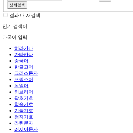
상세검색
결과 내 재검색
인기 검색어
다국어 입력
히라가나
가타카나
중국어
한글고어
그리스문자
프랑스어
독일어
히브리어
괄호기호
학술기호
기술기호
첨자기호
라틴문자
러시아문자