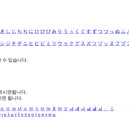
ぎ
し
じ
ち
ぢ
に
ひ
び
ぴ
み
り
う
ぅ
く
ぐ
す
ず
つ
づ
っ
ぬ
ふ
シ
ジ
チ
ヂ
ニ
ヒ
ビ
ピ
ミ
リ
ウ
ゥ
ク
グ
ス
ズ
ツ
ヅ
ッ
ヌ
フ
ブ
할 수 있습니다.
누르시면됩니다.
시면 됩니다.
ㅻ
ㅼ
ㅽ
ㅾ
ㅿ
ㆀ
ㆁ
ㆂ
ㆃ
ㆄ
ㆅ
ㆆ
ㆇ
ㆈ
ㆉ
ㆊ
ㆋ
ㆌ
ㆍ
ㆎ
θ
ι
κ
λ
μ
ν
ξ
ο
π
ρ
σ
τ
υ
φ
χ
ψ
ω