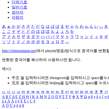
단위기호
일반기호
로마자
아랍어
あ
ぁ
か
が
さ
ざ
た
だ
な
は
ば
ぱ
ま
や
ゃ
ら
わ
ゎ
ん
い
ぃ
き
こ
ご
そ
ぞ
と
ど
の
ほ
ぼ
ぽ
も
よ
ょ
ろ
を
ア
ァ
カ
サ
ザ
タ
ダ
ナ
ハ
バ
パ
マ
ヤ
ャ
ラ
ワ
ヮ
ン
イ
ィ
キ
ギ
ソ
ゾ
ト
ド
ノ
ホ
ボ
ポ
モ
ヨ
ョ
ロ
ヲ
―
http://chineseinput.net/
에서 pinyin(병음)방식으로 중국어를 변환
변환된 중국어를 복사하여 사용하시면 됩니다.
예시)
中文 을 입력하시려면
zhongwen
을 입력하시고 space를
北京 을 입력하시려면
beijing
을 입력하시고 space를 누르
ㅥ
ㅦ
ㅧ
ㅨ
ㅩ
ㅪ
ㅫ
ㅬ
ㅭ
ㅮ
ㅯ
ㅰ
ㅱ
ㅲ
ㅳ
ㅴ
ㅵ
ㅶ
ㅷ
ㅸ
ㅹ
ㅺ
Α
Β
Γ
Δ
Ε
Ζ
Η
Θ
Ι
Κ
Λ
Μ
Ν
Ξ
Ο
Π
Ρ
Σ
Τ
Υ
Φ
Χ
Ψ
Ω
α
β
γ
δ
ε
ζ
η
á
à
Á
À
é
è
É
È
ç
Ç
ê
Ä
Ö
Ü
ä
ö
ü
ß