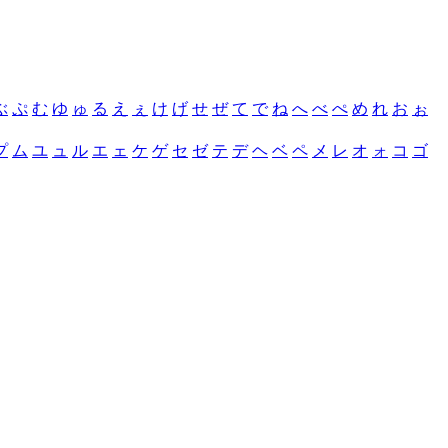
ぶ
ぷ
む
ゆ
ゅ
る
え
ぇ
け
げ
せ
ぜ
て
で
ね
へ
べ
ぺ
め
れ
お
ぉ
プ
ム
ユ
ュ
ル
エ
ェ
ケ
ゲ
セ
ゼ
テ
デ
ヘ
ベ
ペ
メ
レ
オ
ォ
コ
ゴ