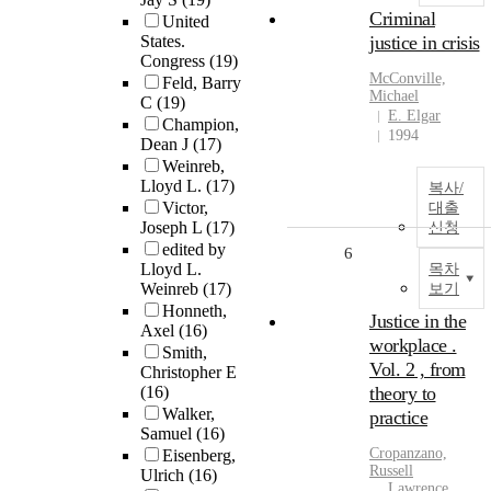
Criminal
United
States.
justice in crisis
Congress
(19)
McConville,
Feld, Barry
Michael
C
(19)
E. Elgar
Champion,
1994
Dean J
(17)
Weinreb,
Lloyd L.
(17)
복사/
Victor,
대출
Joseph L
(17)
신청
edited by
6
Lloyd L.
목차
Weinreb
(17)
보기
Honneth,
Justice in the
Axel
(16)
workplace .
Smith,
Vol. 2 , from
Christopher E
(16)
theory to
Walker,
practice
Samuel
(16)
Cropanzano,
Eisenberg,
Russell
Ulrich
(16)
Lawrence