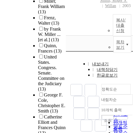
Smith, Roger S.
Miller,
Willan
2003
Frank William
(13)
Frenz,
복사/
Walter
(13)
대출
by Frank
신청
W. Miller ...
[et al.]
(13)
목차
Quinn,
보기
Frances
(13)
United
States.
내보내기
Congress.
내책장담기
Senate.
한글로보기
Committee on
the Judiciary
(13)
정확도순
George F.
내림차순
Cole,
정확도
Christopher E.
순
10개씩 출력
Smith
(13)
내림차순
인기도
Catherine
순
조회
Elliott and
10개씩
연도순
Frances Quinn
출력
(13)
제목순