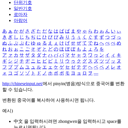
단위기호
일반기호
로마자
아랍어
あ
ぁ
か
が
さ
ざ
た
だ
な
は
ば
ぱ
ま
や
ゃ
ら
わ
ゎ
ん
い
ぃ
き
ぎ
し
じ
ち
ぢ
に
ひ
び
ぴ
み
り
う
ぅ
く
ぐ
す
ず
つ
づ
っ
ぬ
ふ
ぶ
ぷ
む
ゆ
ゅ
る
え
ぇ
け
げ
せ
ぜ
て
で
ね
へ
べ
ぺ
め
れ
お
ぉ
こ
ご
そ
ぞ
と
ど
の
ほ
ぼ
ぽ
も
よ
ょ
ろ
を
ア
ァ
カ
サ
ザ
タ
ダ
ナ
ハ
バ
パ
マ
ヤ
ャ
ラ
ワ
ヮ
ン
イ
ィ
キ
ギ
シ
ジ
チ
ヂ
ニ
ヒ
ビ
ピ
ミ
リ
ウ
ゥ
ク
グ
ス
ズ
ツ
ヅ
ッ
ヌ
フ
ブ
プ
ム
ユ
ュ
ル
エ
ェ
ケ
ゲ
セ
ゼ
テ
デ
ヘ
ベ
ペ
メ
レ
オ
ォ
コ
ゴ
ソ
ゾ
ト
ド
ノ
ホ
ボ
ポ
モ
ヨ
ョ
ロ
ヲ
―
http://chineseinput.net/
에서 pinyin(병음)방식으로 중국어를 변환
할 수 있습니다.
변환된 중국어를 복사하여 사용하시면 됩니다.
예시)
中文 을 입력하시려면
zhongwen
을 입력하시고 space를
누르시면됩니다.