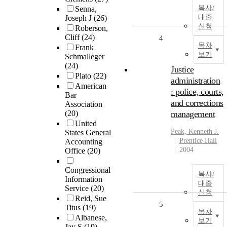
복사/
Senna,
대출
Joseph J
(26)
신청
Roberson,
Cliff
(24)
4
목차
Frank
보기
Schmalleger
(24)
Justice
Plato
(22)
administration
American
: police, courts,
Bar
and corrections
Association
(20)
management
United
Peak, Kenneth J.
States General
Prentice Hall
Accounting
2004
Office
(20)
Congressional
복사/
Information
대출
Service
(20)
신청
Reid, Sue
5
Titus
(19)
목차
Albanese,
보기
Jay S
(19)