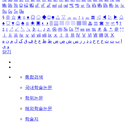
㎒
㎓
㎔
Ω
㏀
㏁
㎊
㎋
㎌
㏖
㏅
㎭
㎮
㎯
㏛
㎩
㎪
㎫
㎬
㏝
㏐
㏓
㏃
㏉
㏜
㏆
§
※
☆
★
○
●
◎
◇
◆
□
■
△
▽
→
←
↑
↓
↔
〓
◁
◀
▷
▶
♤
♠
♡
♥
♧
♣
⊙
◈
▣
◐
◑
▒
▤
▥
▨
▧
▦
▩
♨
☏
☎
☜
☞
¶
†
‡
↕
↗
↙
↖
↘
♭
♩
♪
♬
㉿
㈜
№
㏇
™
㏂
㏘
℡
＃
＆
＊
＠
ª
º
ⅰ
ⅱ
ⅲ
ⅳ
ⅴ
ⅵ
ⅶ
ⅷ
ⅸ
ⅹ
Ⅰ
Ⅱ
Ⅲ
Ⅳ
Ⅴ
Ⅵ
Ⅶ
Ⅷ
Ⅸ
Ⅹ
ا
ب
ت
ث
ج
ح
خ
د
ذ
ر
ز
س
ش
ص
ض
ط
ظ
ع
غ
ف
ق
ک
ل
م
ن
ه
و
ی
닫기
통합검색
국내학술논문
학위논문
해외학술논문
학술지