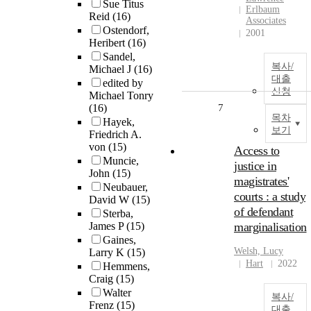
Sue Titus
Erlbaum
Reid
(16)
Associates
Ostendorf,
2001
Heribert
(16)
Sandel,
복사/
Michael J
(16)
대출
edited by
신청
Michael Tonry
(16)
7
목차
Hayek,
보기
Friedrich A.
von
(15)
Access to
Muncie,
justice in
John
(15)
magistrates'
Neubauer,
courts : a study
David W
(15)
of defendant
Sterba,
James P
(15)
marginalisation
Gaines,
Welsh, Lucy
Larry K
(15)
Hart
2022
Hemmens,
Craig
(15)
Walter
복사/
Frenz
(15)
대출