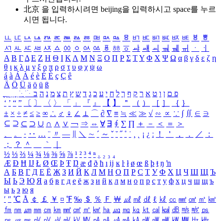
北京 을 입력하시려면
beijing
을 입력하시고 space를 누르
시면 됩니다.
ㅥ
ㅦ
ㅧ
ㅨ
ㅩ
ㅪ
ㅫ
ㅬ
ㅭ
ㅮ
ㅯ
ㅰ
ㅱ
ㅲ
ㅳ
ㅴ
ㅵ
ㅶ
ㅷ
ㅸ
ㅹ
ㅺ
ㅻ
ㅼ
ㅽ
ㅾ
ㅿ
ㆀ
ㆁ
ㆂ
ㆃ
ㆄ
ㆅ
ㆆ
ㆇ
ㆈ
ㆉ
ㆊ
ㆋ
ㆌ
ㆍ
ㆎ
Α
Β
Γ
Δ
Ε
Ζ
Η
Θ
Ι
Κ
Λ
Μ
Ν
Ξ
Ο
Π
Ρ
Σ
Τ
Υ
Φ
Χ
Ψ
Ω
α
β
γ
δ
ε
ζ
η
θ
ι
κ
λ
μ
ν
ξ
ο
π
ρ
σ
τ
υ
φ
χ
ψ
ω
á
à
Á
À
é
è
É
È
ç
Ç
ê
Ä
Ö
Ü
ä
ö
ü
ß
ְ
ֳ
ֲ
ֱ
ָ
ַ
ֵ
ֶ
ִ
ֹ
ּ
ֻ
ׂ
ׁ
ּ
ב
ה
נ
מ
צ
ת
ץ
ש
ד
ג
כ
ע
י
ח
ל
ך
ף
ק
ר
א
ט
ו
ן
ם
פ
‘
’
“
”
〔
〕
〈
〉
「
」
『
』
【
】
＂
（
）
［
］
｛
｝
±
×
÷
≠
≤
≥
∞
∴
♂
♀
∠
⊥
⌒
∂
∇
≡
≒
≪
≫
√
∽
∝
∵
∫
∬
∈
∋
⊆
⊇
⊂
⊃
∪
∩
∧
∨
￢
⇒
⇔
∀
∃
∮
∑
∏
＋
－
＜
＝
＞
、
。
·
‥
…
¨
〃
―
∥
＼
∼
´
～
ˇ
˘
˝
˚
˙
¸
˛
¡
¿
ː
！
＇
，
．
／
：
；
？
＾
＿
｀
｜
½
⅓
⅔
¼
¾
⅛
⅜
⅝
⅞
¹
²
³
⁴
ⁿ
₁
₂
₃
₄
Æ
Ð
Ħ
Ĳ
Ł
Ø
Œ
Þ
Ŧ
Ŋ
æ
đ
ð
ħ
ı
ĳ
ĸ
ŀ
ł
ø
œ
ß
þ
ŧ
ŋ
ŉ
А
Б
В
Г
Д
Е
Ё
Ж
З
И
Й
К
Л
М
Н
О
П
Р
С
Т
У
Ф
Х
Ц
Ч
Ш
Щ
Ъ
Ы
Ь
Э
Ю
Я
а
б
в
г
д
е
ё
ж
з
и
й
к
л
м
н
о
п
р
с
т
у
ф
х
ц
ч
ш
щ
ъ
ы
ь
э
ю
я
′
″
℃
Å
￠
￡
￥
¤
℉
‰
＄
％
Ｆ
￦
㎕
㎖
㎗
ℓ
㎘
㏄
㎣
㎤
㎥
㎦
㎙
㎚
㎛
㎜
㎝
㎞
㎟
㎠
㎡
㎢
㏊
㎍
㎎
㎏
㏏
㎈
㎉
㏈
㎧
㎨
㎰
㎱
㎲
㎳
㎴
㎵
㎶
㎷
㎸
㎹
㎀
㎁
㎂
㎃
㎄
㎺
㎻
㎽
㎾
㎿
㎐
㎑