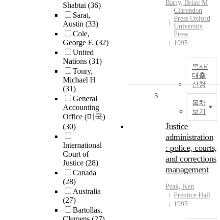
Barry, Brian M
Shabtai
(36)
Clarendon
Sarat,
Press Oxford
Austin
(33)
University
Cole,
Press
George F.
(32)
1995
United
Nations
(31)
복사/
Tonry,
대출
Michael H
신청
(31)
3
General
목차
Accounting
보기
Office (미국)
Justice
(30)
administration
International
: police, courts,
Court of
and corrections
Justice
(28)
management
Canada
(28)
Peak, Ken
Australia
Prentice Hall
(27)
1995
Bartollas,
Clemens
(27)