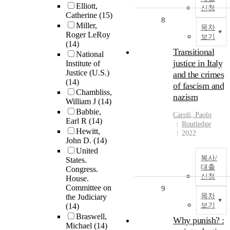
Elliott,
신청
Catherine
(15)
8
Miller,
목차
Roger LeRoy
보기
(14)
Transitional
National
justice in Italy
Institute of
Justice (U.S.)
and the crimes
(14)
of fascism and
Chambliss,
nazism
William J
(14)
Babbie,
Caroli, Paolo
Earl R
(14)
Routledge
Hewitt,
2022
John D.
(14)
United
복사/
States.
대출
Congress.
신청
House.
Committee on
9
목차
the Judiciary
보기
(14)
Braswell,
Why punish? :
Michael
(14)