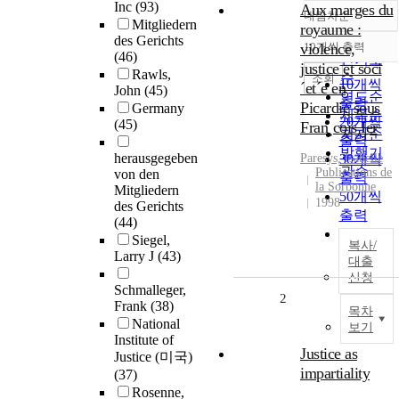
Inc
(93)
Aux marges du
내림차순
정확도
Mitgliedern
royaume :
des Gerichts
순
violence,
10개씩 출력
내림차순
(46)
인기도
justice et soci
Rawls,
순
조회
10개씩
´et´e en
John
(45)
연도순
출력
Picardie sous
Germany
제목순
20개씩
(45)
Fran¸cois Ier
저자순
출력
발행기
herausgegeben
Paresys, Isabelle
30개씩
관순
Publications de
von den
출력
la Sorbonne
Mitgliedern
50개씩
1998
des Gerichts
출력
(44)
100개씩
Siegel,
복사/
출력
Larry J
(43)
대출
신청
Schmalleger,
2
Frank
(38)
목차
National
보기
Institute of
Justice as
Justice (미국)
impartiality
(37)
Rosenne,