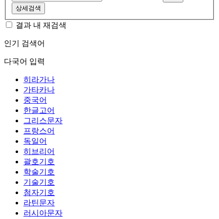
상세검색
결과 내 재검색
인기 검색어
다국어 입력
히라가나
가타카나
중국어
한글고어
그리스문자
프랑스어
독일어
히브리어
괄호기호
학술기호
기술기호
첨자기호
라틴문자
러시아문자