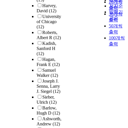
20개씩
Harvey,
저자순
출력
David
(12)
발행기
30개씩
University
관순
출력
of Chicago
50개씩
(12)
출력
Roberts,
Albert R
(12)
100개씩
Kadish,
출력
Sanford H
(12)
Hagan,
Frank E
(12)
Samuel
Walker
(12)
Joseph J.
Senna, Larry
J. Siegel
(12)
Sieber,
Ulrich
(12)
Barlow,
Hugh D
(12)
Ashworth,
Andrew
(12)