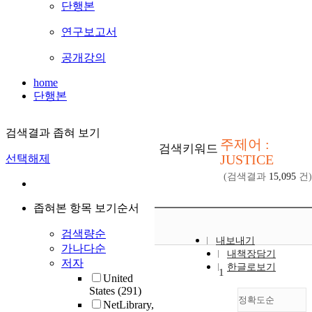
단행본
연구보고서
공개강의
home
단행본
검색결과 좁혀 보기
주제어 :
검색키워드
JUSTICE
선택해제
(검색결과
15,095
건)
좁혀본 항목 보기순서
검색량순
내보내기
가나다순
내책장담기
저자
한글로보기
1
United
States
(291)
정확도순
NetLibrary,