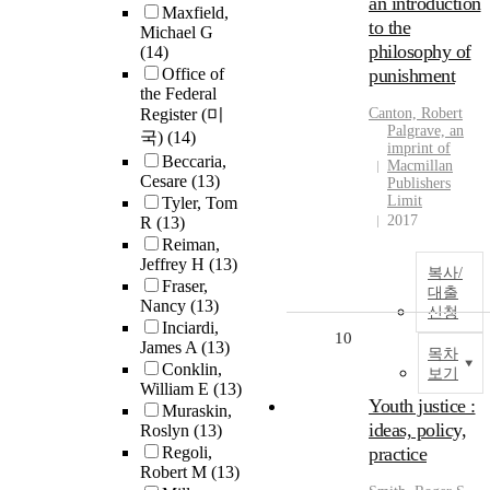
an introduction
Maxfield,
to the
Michael G
philosophy of
(14)
Office of
punishment
the Federal
Register (미
Canton, Robert
Palgrave, an
국)
(14)
imprint of
Beccaria,
Macmillan
Cesare
(13)
Publishers
Limit
Tyler, Tom
2017
R
(13)
Reiman,
Jeffrey H
(13)
복사/
Fraser,
대출
Nancy
(13)
신청
Inciardi,
10
James A
(13)
목차
Conklin,
보기
William E
(13)
Youth justice :
Muraskin,
ideas, policy,
Roslyn
(13)
Regoli,
practice
Robert M
(13)