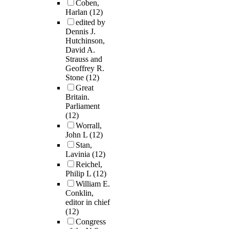
Coben,
Harlan
(12)
edited by
Dennis J.
Hutchinson,
David A.
Strauss and
Geoffrey R.
Stone
(12)
Great
Britain.
Parliament
(12)
Worrall,
John L
(12)
Stan,
Lavinia
(12)
Reichel,
Philip L
(12)
William E.
Conklin,
editor in chief
(12)
Congress