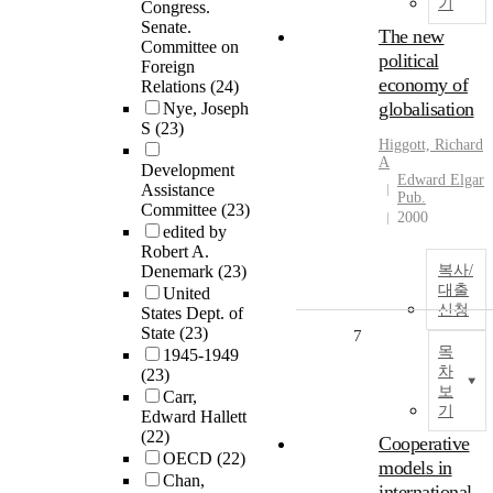
기
Congress.
Senate.
The new
Committee on
political
Foreign
economy of
Relations
(24)
globalisation
Nye, Joseph
S
(23)
Higgott, Richard
A
Development
Edward Elgar
Assistance
Pub.
Committee
(23)
2000
edited by
Robert A.
Denemark
(23)
복사/
대출
United
신청
States Dept. of
State
(23)
7
목
1945-1949
차
(23)
보
Carr,
기
Edward Hallett
(22)
Cooperative
OECD
(22)
models in
Chan,
international