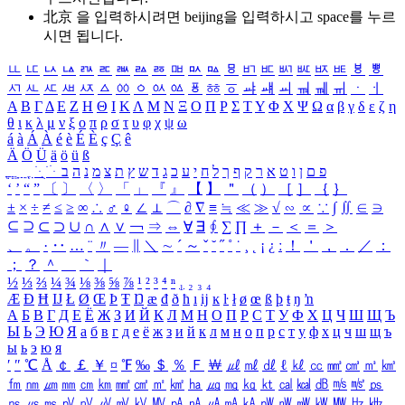
北京 을 입력하시려면
beijing
을 입력하시고 space를 누르
시면 됩니다.
ㅥ
ㅦ
ㅧ
ㅨ
ㅩ
ㅪ
ㅫ
ㅬ
ㅭ
ㅮ
ㅯ
ㅰ
ㅱ
ㅲ
ㅳ
ㅴ
ㅵ
ㅶ
ㅷ
ㅸ
ㅹ
ㅺ
ㅻ
ㅼ
ㅽ
ㅾ
ㅿ
ㆀ
ㆁ
ㆂ
ㆃ
ㆄ
ㆅ
ㆆ
ㆇ
ㆈ
ㆉ
ㆊ
ㆋ
ㆌ
ㆍ
ㆎ
Α
Β
Γ
Δ
Ε
Ζ
Η
Θ
Ι
Κ
Λ
Μ
Ν
Ξ
Ο
Π
Ρ
Σ
Τ
Υ
Φ
Χ
Ψ
Ω
α
β
γ
δ
ε
ζ
η
θ
ι
κ
λ
μ
ν
ξ
ο
π
ρ
σ
τ
υ
φ
χ
ψ
ω
á
à
Á
À
é
è
É
È
ç
Ç
ê
Ä
Ö
Ü
ä
ö
ü
ß
ְ
ֳ
ֲ
ֱ
ָ
ַ
ֵ
ֶ
ִ
ֹ
ּ
ֻ
ׂ
ׁ
ּ
ב
ה
נ
מ
צ
ת
ץ
ש
ד
ג
כ
ע
י
ח
ל
ך
ף
ק
ר
א
ט
ו
ן
ם
פ
‘
’
“
”
〔
〕
〈
〉
「
」
『
』
【
】
＂
（
）
［
］
｛
｝
±
×
÷
≠
≤
≥
∞
∴
♂
♀
∠
⊥
⌒
∂
∇
≡
≒
≪
≫
√
∽
∝
∵
∫
∬
∈
∋
⊆
⊇
⊂
⊃
∪
∩
∧
∨
￢
⇒
⇔
∀
∃
∮
∑
∏
＋
－
＜
＝
＞
、
。
·
‥
…
¨
〃
―
∥
＼
∼
´
～
ˇ
˘
˝
˚
˙
¸
˛
¡
¿
ː
！
＇
，
．
／
：
；
？
＾
＿
｀
｜
½
⅓
⅔
¼
¾
⅛
⅜
⅝
⅞
¹
²
³
⁴
ⁿ
₁
₂
₃
₄
Æ
Ð
Ħ
Ĳ
Ł
Ø
Œ
Þ
Ŧ
Ŋ
æ
đ
ð
ħ
ı
ĳ
ĸ
ŀ
ł
ø
œ
ß
þ
ŧ
ŋ
ŉ
А
Б
В
Г
Д
Е
Ё
Ж
З
И
Й
К
Л
М
Н
О
П
Р
С
Т
У
Ф
Х
Ц
Ч
Ш
Щ
Ъ
Ы
Ь
Э
Ю
Я
а
б
в
г
д
е
ё
ж
з
и
й
к
л
м
н
о
п
р
с
т
у
ф
х
ц
ч
ш
щ
ъ
ы
ь
э
ю
я
′
″
℃
Å
￠
￡
￥
¤
℉
‰
＄
％
Ｆ
￦
㎕
㎖
㎗
ℓ
㎘
㏄
㎣
㎤
㎥
㎦
㎙
㎚
㎛
㎜
㎝
㎞
㎟
㎠
㎡
㎢
㏊
㎍
㎎
㎏
㏏
㎈
㎉
㏈
㎧
㎨
㎰
㎱
㎲
㎳
㎴
㎵
㎶
㎷
㎸
㎹
㎀
㎁
㎂
㎃
㎄
㎺
㎻
㎽
㎾
㎿
㎐
㎑