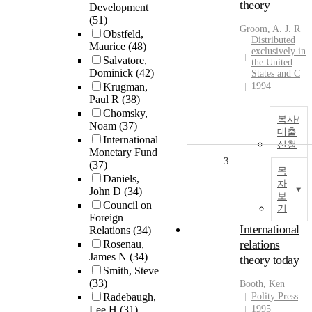
theory
Development
(51)
Groom, A. J. R
Obstfeld,
Distributed
Maurice
(48)
exclusively in
Salvatore,
the United
Dominick
(42)
States and C
Krugman,
1994
Paul R
(38)
Chomsky,
복사/
Noam
(37)
대출
International
신청
Monetary Fund
3
(37)
목
Daniels,
차
John D
(34)
보
Council on
기
Foreign
International
Relations
(34)
relations
Rosenau,
James N
(34)
theory today
Smith, Steve
(33)
Booth, Ken
Radebaugh,
Polity Press
Lee H
(31)
1995