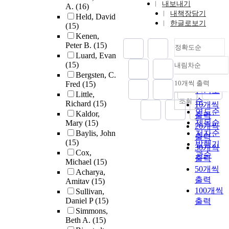
내보내기
A.
(16)
내책장담기
Held, David
한글로보기
(15)
Kenen,
Peter B.
(15)
정확도순
Luard, Evan
(15)
내림차순
정확도
Bergsten, C.
순
10개씩 출력
Fred
(15)
내림차순
인기도
Little,
순
조회
Richard
(15)
10개씩
연도순
Kaldor,
출력
제목순
Mary
(15)
20개씩
Baylis, John
저자순
출력
(15)
발행기
30개씩
Cox,
관순
출력
Michael
(15)
50개씩
Acharya,
출력
Amitav
(15)
100개씩
Sullivan,
Daniel P
(15)
출력
Simmons,
Beth A.
(15)