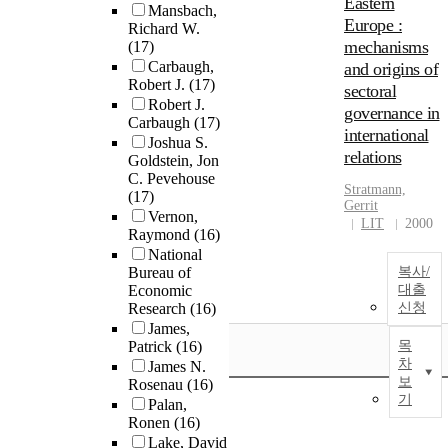
Eastern
Mansbach,
Europe :
Richard W.
mechanisms
(17)
Carbaugh,
and origins of
Robert J.
(17)
sectoral
Robert J.
governance in
Carbaugh
(17)
international
Joshua S.
relations
Goldstein, Jon
C. Pevehouse
Stratmann,
(17)
Gerrit
Vernon,
LIT
2000
Raymond
(16)
National
Bureau of
복사/
Economic
대출
Research
(16)
신청
James,
Patrick
(16)
목
차
James N.
보
Rosenau
(16)
기
Palan,
Ronen
(16)
Lake, David