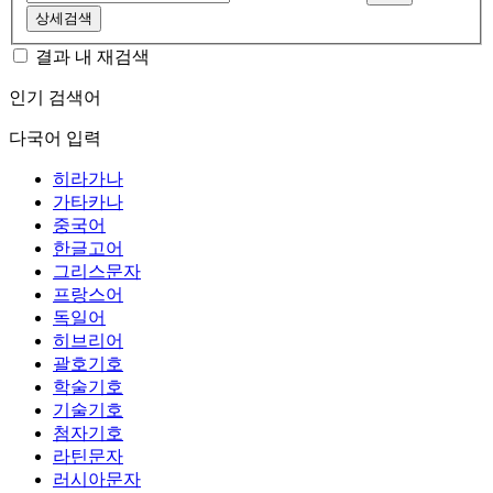
상세검색
결과 내 재검색
인기 검색어
다국어 입력
히라가나
가타카나
중국어
한글고어
그리스문자
프랑스어
독일어
히브리어
괄호기호
학술기호
기술기호
첨자기호
라틴문자
러시아문자