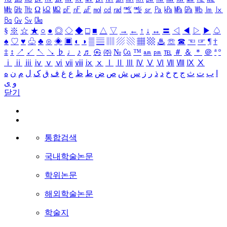
㎒
㎓
㎔
Ω
㏀
㏁
㎊
㎋
㎌
㏖
㏅
㎭
㎮
㎯
㏛
㎩
㎪
㎫
㎬
㏝
㏐
㏓
㏃
㏉
㏜
㏆
§
※
☆
★
○
●
◎
◇
◆
□
■
△
▽
→
←
↑
↓
↔
〓
◁
◀
▷
▶
♤
♠
♡
♥
♧
♣
⊙
◈
▣
◐
◑
▒
▤
▥
▨
▧
▦
▩
♨
☏
☎
☜
☞
¶
†
‡
↕
↗
↙
↖
↘
♭
♩
♪
♬
㉿
㈜
№
㏇
™
㏂
㏘
℡
＃
＆
＊
＠
ª
º
ⅰ
ⅱ
ⅲ
ⅳ
ⅴ
ⅵ
ⅶ
ⅷ
ⅸ
ⅹ
Ⅰ
Ⅱ
Ⅲ
Ⅳ
Ⅴ
Ⅵ
Ⅶ
Ⅷ
Ⅸ
Ⅹ
ا
ب
ت
ث
ج
ح
خ
د
ذ
ر
ز
س
ش
ص
ض
ط
ظ
ع
غ
ف
ق
ک
ل
م
ن
ه
و
ی
닫기
통합검색
국내학술논문
학위논문
해외학술논문
학술지