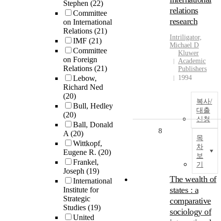
Stephen
(22)
relations
Committee
research
on International
Relations
(21)
Intriligator,
IMF
(21)
Michael D
Committee
Kluwer
on Foreign
Academic
Relations
(21)
Publishers
Lebow,
1994
Richard Ned
(20)
복사/
Bull, Hedley
대출
(20)
신청
Ball, Donald
8
A
(20)
목
Wittkopf,
차
Eugene R.
(20)
보
Frankel,
기
Joseph
(19)
The wealth of
International
states : a
Institute for
Strategic
comparative
Studies
(19)
sociology of
United