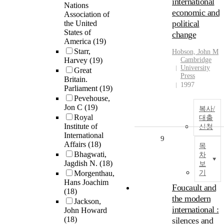
international
Nations
economic and
Association of
political
the United
States of
change
America
(19)
Starr,
Hobson, John M
Harvey
(19)
Cambridge
University
Great
Press
Britain.
1997
Parliament
(19)
Pevehouse,
Jon C
(19)
복사/
Royal
대출
Institute of
신청
International
9
Affairs
(18)
목
Bhagwati,
차
Jagdish N.
(18)
보
Morgenthau,
기
Hans Joachim
Foucault and
(18)
the modern
Jackson,
international :
John Howard
(18)
silences and