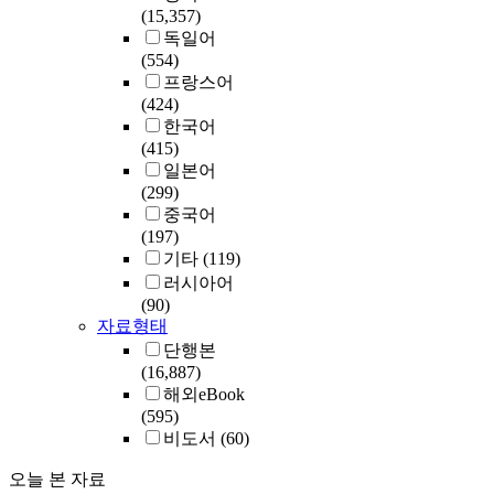
(15,357)
독일어
(554)
프랑스어
(424)
한국어
(415)
일본어
(299)
중국어
(197)
기타
(119)
러시아어
(90)
자료형태
단행본
(16,887)
해외eBook
(595)
비도서
(60)
오늘 본 자료