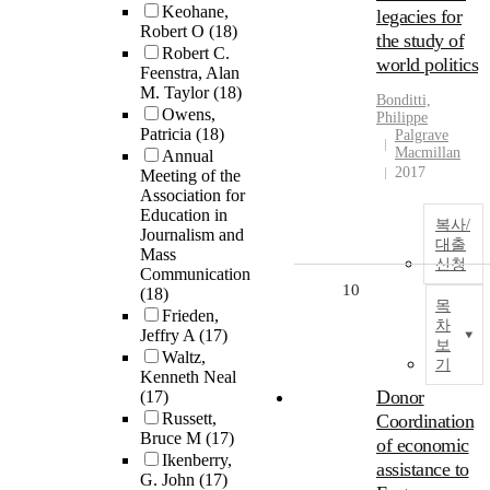
Keohane,
legacies for
Robert O
(18)
the study of
Robert C.
world politics
Feenstra, Alan
M. Taylor
(18)
Bonditti,
Owens,
Philippe
Patricia
(18)
Palgrave
Macmillan
Annual
2017
Meeting of the
Association for
Education in
복사/
Journalism and
대출
Mass
신청
Communication
10
(18)
목
Frieden,
차
Jeffry A
(17)
보
Waltz,
기
Kenneth Neal
Donor
(17)
Russett,
Coordination
Bruce M
(17)
of economic
Ikenberry,
assistance to
G. John
(17)