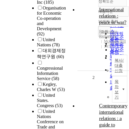
정확도순
Inc
(185)
Organisation
International
내림차순
for Economic
정확도
relations :
Co-operation
순
10개씩 출력
peace or war?
and
내림차순
인기도
Development
순
조회
Rosecrance,
10개씩
(92)
Richard N
연도순
United
출력
McGraw-Hill
제목순
Nations
(78)
20개씩
1973
저자순
대외경제정
출력
발행기
책연구원
(60)
30개씩
복사/
관순
출력
대출
Congressional
50개씩
신청
Information
출력
2
Service
(58)
100개씩
목
Kegley,
차
출력
Charles W
(53)
보
United
기
States.
Contemporary
Congress
(53)
United
international
Nations
relations : a
Conference on
guide to
Trade and