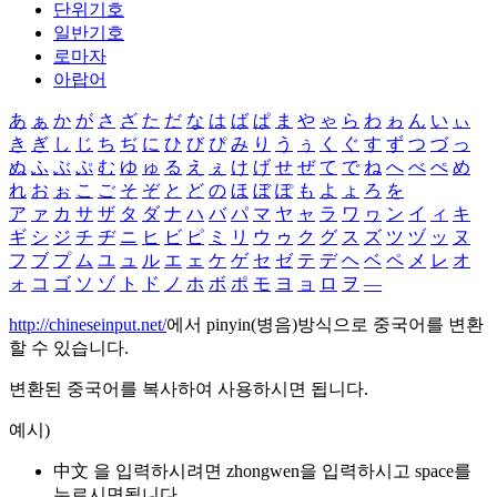
단위기호
일반기호
로마자
아랍어
あ
ぁ
か
が
さ
ざ
た
だ
な
は
ば
ぱ
ま
や
ゃ
ら
わ
ゎ
ん
い
ぃ
き
ぎ
し
じ
ち
ぢ
に
ひ
び
ぴ
み
り
う
ぅ
く
ぐ
す
ず
つ
づ
っ
ぬ
ふ
ぶ
ぷ
む
ゆ
ゅ
る
え
ぇ
け
げ
せ
ぜ
て
で
ね
へ
べ
ぺ
め
れ
お
ぉ
こ
ご
そ
ぞ
と
ど
の
ほ
ぼ
ぽ
も
よ
ょ
ろ
を
ア
ァ
カ
サ
ザ
タ
ダ
ナ
ハ
バ
パ
マ
ヤ
ャ
ラ
ワ
ヮ
ン
イ
ィ
キ
ギ
シ
ジ
チ
ヂ
ニ
ヒ
ビ
ピ
ミ
リ
ウ
ゥ
ク
グ
ス
ズ
ツ
ヅ
ッ
ヌ
フ
ブ
プ
ム
ユ
ュ
ル
エ
ェ
ケ
ゲ
セ
ゼ
テ
デ
ヘ
ベ
ペ
メ
レ
オ
ォ
コ
ゴ
ソ
ゾ
ト
ド
ノ
ホ
ボ
ポ
モ
ヨ
ョ
ロ
ヲ
―
http://chineseinput.net/
에서 pinyin(병음)방식으로 중국어를 변환
할 수 있습니다.
변환된 중국어를 복사하여 사용하시면 됩니다.
예시)
中文 을 입력하시려면
zhongwen
을 입력하시고 space를
누르시면됩니다.