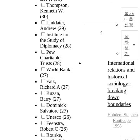
Thompson,
Kenneth W.
복사/
(30)
대출
Linklater,
신청
Andrew
(29)
4
Institute for
목
the Study of
차
Diplomacy
(28)
보
Pew
기
Charitable
International
Trusts
(28)
relations and
World Bank
(27)
historical
Falk,
sociology :
Richard A
(27)
breaking
Buzan,
down
Barry
(27)
boundaries
Dominick
Salvatore
(27)
Hobden, Stephen
Unesco
(26)
Routledge
Feenstra,
1998
Robert C
(26)
Rourke,