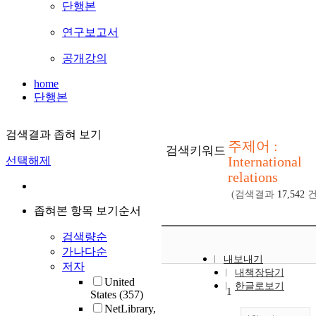
단행본
연구보고서
공개강의
home
단행본
검색결과 좁혀 보기
주제어 :
검색키워드
International
선택해제
relations
(검색결과
17,542
건
좁혀본 항목 보기순서
검색량순
가나다순
내보내기
저자
내책장담기
United
한글로보기
1
States
(357)
NetLibrary,