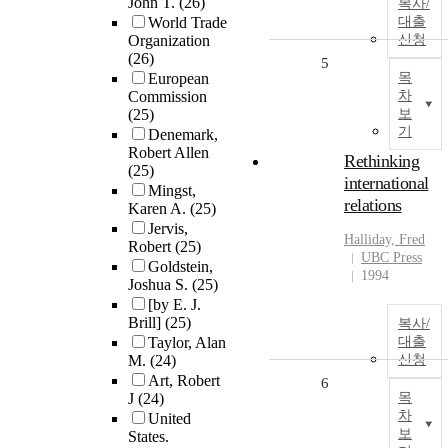
John T.
(26)
복사/
World Trade
대출
Organization
신청
(26)
5
European
목
Commission
차
(25)
보
기
Denemark,
Robert Allen
Rethinking
(25)
international
Mingst,
relations
Karen A.
(25)
Jervis,
Halliday, Fred
Robert
(25)
UBC Press
Goldstein,
1994
Joshua S.
(25)
[by E. J.
Brill]
(25)
복사/
Taylor, Alan
대출
M.
(24)
신청
Art, Robert
6
J
(24)
목
차
United
보
States.