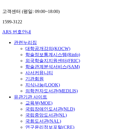
고객센터 (평일: 09:00~18:00)
1599-3122
ARS 번호안내
관련누리집
대학공개강의(KOCW)
학술정보통계시스템(Rinfo)
외국학술지지원센터(FRIC)
학술관계분석서비스(SAM)
사서커뮤니티
기관회원
지식나눔(LOOK)
의학전자도서관(MEDLIS)
유관기관 사이트
교육부(MOE)
국립장애인도서관(NLD)
국립중앙도서관(NL)
국회도서관(NAL)
연구윤리정보포털(CRE)