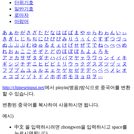
단위기호
일반기호
로마자
아랍어
あ
ぁ
か
が
さ
ざ
た
だ
な
は
ば
ぱ
ま
や
ゃ
ら
わ
ゎ
ん
い
ぃ
き
ぎ
し
じ
ち
ぢ
に
ひ
び
ぴ
み
り
う
ぅ
く
ぐ
す
ず
つ
づ
っ
ぬ
ふ
ぶ
ぷ
む
ゆ
ゅ
る
え
ぇ
け
げ
せ
ぜ
て
で
ね
へ
べ
ぺ
め
れ
お
ぉ
こ
ご
そ
ぞ
と
ど
の
ほ
ぼ
ぽ
も
よ
ょ
ろ
を
ア
ァ
カ
サ
ザ
タ
ダ
ナ
ハ
バ
パ
マ
ヤ
ャ
ラ
ワ
ヮ
ン
イ
ィ
キ
ギ
シ
ジ
チ
ヂ
ニ
ヒ
ビ
ピ
ミ
リ
ウ
ゥ
ク
グ
ス
ズ
ツ
ヅ
ッ
ヌ
フ
ブ
プ
ム
ユ
ュ
ル
エ
ェ
ケ
ゲ
セ
ゼ
テ
デ
ヘ
ベ
ペ
メ
レ
オ
ォ
コ
ゴ
ソ
ゾ
ト
ド
ノ
ホ
ボ
ポ
モ
ヨ
ョ
ロ
ヲ
―
http://chineseinput.net/
에서 pinyin(병음)방식으로 중국어를 변환
할 수 있습니다.
변환된 중국어를 복사하여 사용하시면 됩니다.
예시)
中文 을 입력하시려면
zhongwen
을 입력하시고 space를
누르시면됩니다.