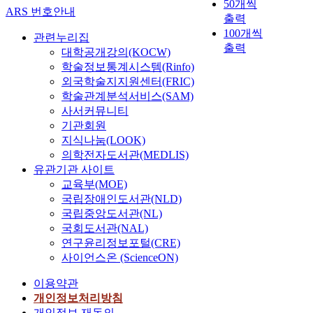
50개씩
ARS 번호안내
출력
100개씩
관련누리집
출력
대학공개강의(KOCW)
학술정보통계시스템(Rinfo)
외국학술지지원센터(FRIC)
학술관계분석서비스(SAM)
사서커뮤니티
기관회원
지식나눔(LOOK)
의학전자도서관(MEDLIS)
유관기관 사이트
교육부(MOE)
국립장애인도서관(NLD)
국립중앙도서관(NL)
국회도서관(NAL)
연구윤리정보포털(CRE)
사이언스온 (ScienceON)
이용약관
개인정보처리방침
개인정보 재동의