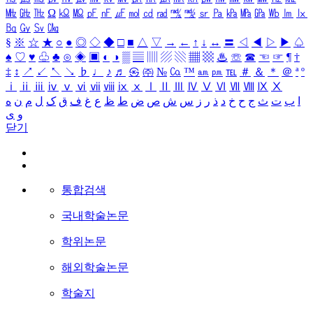
㎒
㎓
㎔
Ω
㏀
㏁
㎊
㎋
㎌
㏖
㏅
㎭
㎮
㎯
㏛
㎩
㎪
㎫
㎬
㏝
㏐
㏓
㏃
㏉
㏜
㏆
§
※
☆
★
○
●
◎
◇
◆
□
■
△
▽
→
←
↑
↓
↔
〓
◁
◀
▷
▶
♤
♠
♡
♥
♧
♣
⊙
◈
▣
◐
◑
▒
▤
▥
▨
▧
▦
▩
♨
☏
☎
☜
☞
¶
†
‡
↕
↗
↙
↖
↘
♭
♩
♪
♬
㉿
㈜
№
㏇
™
㏂
㏘
℡
＃
＆
＊
＠
ª
º
ⅰ
ⅱ
ⅲ
ⅳ
ⅴ
ⅵ
ⅶ
ⅷ
ⅸ
ⅹ
Ⅰ
Ⅱ
Ⅲ
Ⅳ
Ⅴ
Ⅵ
Ⅶ
Ⅷ
Ⅸ
Ⅹ
ا
ب
ت
ث
ج
ح
خ
د
ذ
ر
ز
س
ش
ص
ض
ط
ظ
ع
غ
ف
ق
ک
ل
م
ن
ه
و
ی
닫기
통합검색
국내학술논문
학위논문
해외학술논문
학술지