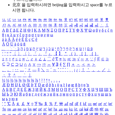
北京 을 입력하시려면
beijing
을 입력하시고 space를 누르
시면 됩니다.
ㅥ
ㅦ
ㅧ
ㅨ
ㅩ
ㅪ
ㅫ
ㅬ
ㅭ
ㅮ
ㅯ
ㅰ
ㅱ
ㅲ
ㅳ
ㅴ
ㅵ
ㅶ
ㅷ
ㅸ
ㅹ
ㅺ
ㅻ
ㅼ
ㅽ
ㅾ
ㅿ
ㆀ
ㆁ
ㆂ
ㆃ
ㆄ
ㆅ
ㆆ
ㆇ
ㆈ
ㆉ
ㆊ
ㆋ
ㆌ
ㆍ
ㆎ
Α
Β
Γ
Δ
Ε
Ζ
Η
Θ
Ι
Κ
Λ
Μ
Ν
Ξ
Ο
Π
Ρ
Σ
Τ
Υ
Φ
Χ
Ψ
Ω
α
β
γ
δ
ε
ζ
η
θ
ι
κ
λ
μ
ν
ξ
ο
π
ρ
σ
τ
υ
φ
χ
ψ
ω
á
à
Á
À
é
è
É
È
ç
Ç
ê
Ä
Ö
Ü
ä
ö
ü
ß
ְ
ֳ
ֲ
ֱ
ָ
ַ
ֵ
ֶ
ִ
ֹ
ּ
ֻ
ׂ
ׁ
ּ
ב
ה
נ
מ
צ
ת
ץ
ש
ד
ג
כ
ע
י
ח
ל
ך
ף
ק
ר
א
ט
ו
ן
ם
פ
‘
’
“
”
〔
〕
〈
〉
「
」
『
』
【
】
＂
（
）
［
］
｛
｝
±
×
÷
≠
≤
≥
∞
∴
♂
♀
∠
⊥
⌒
∂
∇
≡
≒
≪
≫
√
∽
∝
∵
∫
∬
∈
∋
⊆
⊇
⊂
⊃
∪
∩
∧
∨
￢
⇒
⇔
∀
∃
∮
∑
∏
＋
－
＜
＝
＞
、
。
·
‥
…
¨
〃
―
∥
＼
∼
´
～
ˇ
˘
˝
˚
˙
¸
˛
¡
¿
ː
！
＇
，
．
／
：
；
？
＾
＿
｀
｜
½
⅓
⅔
¼
¾
⅛
⅜
⅝
⅞
¹
²
³
⁴
ⁿ
₁
₂
₃
₄
Æ
Ð
Ħ
Ĳ
Ł
Ø
Œ
Þ
Ŧ
Ŋ
æ
đ
ð
ħ
ı
ĳ
ĸ
ŀ
ł
ø
œ
ß
þ
ŧ
ŋ
ŉ
А
Б
В
Г
Д
Е
Ё
Ж
З
И
Й
К
Л
М
Н
О
П
Р
С
Т
У
Ф
Х
Ц
Ч
Ш
Щ
Ъ
Ы
Ь
Э
Ю
Я
а
б
в
г
д
е
ё
ж
з
и
й
к
л
м
н
о
п
р
с
т
у
ф
х
ц
ч
ш
щ
ъ
ы
ь
э
ю
я
′
″
℃
Å
￠
￡
￥
¤
℉
‰
＄
％
Ｆ
￦
㎕
㎖
㎗
ℓ
㎘
㏄
㎣
㎤
㎥
㎦
㎙
㎚
㎛
㎜
㎝
㎞
㎟
㎠
㎡
㎢
㏊
㎍
㎎
㎏
㏏
㎈
㎉
㏈
㎧
㎨
㎰
㎱
㎲
㎳
㎴
㎵
㎶
㎷
㎸
㎹
㎀
㎁
㎂
㎃
㎄
㎺
㎻
㎽
㎾
㎿
㎐
㎑