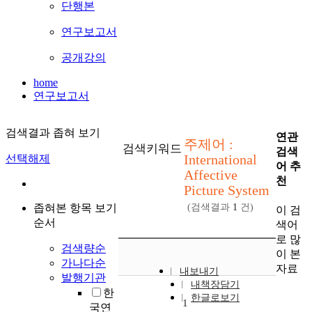
단행본
연구보고서
공개강의
home
연구보고서
검색결과 좁혀 보기
연관
주제어 :
검색키워드
검색
International
선택해제
어 추
Affective
천
Picture System
좁혀본 항목 보기
(검색결과
1
건)
이 검
순서
색어
로 많
검색량순
이 본
가나다순
자료
내보내기
발행기관
내책장담기
한
한글로보기
1
국연