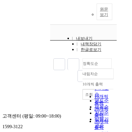
원문
보기
내보내기
내책장담기
한글로보기
정확도순
내림차순
정확도
순
10개씩 출력
내림차순
인기도
순
조회
10개씩
연도순
출력
제목순
20개씩
저자순
출력
고객센터 (평일: 09:00~18:00)
발행기
30개씩
관순
1599-3122
출력