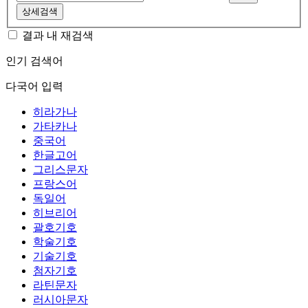
상세검색
결과 내 재검색
인기 검색어
다국어 입력
히라가나
가타카나
중국어
한글고어
그리스문자
프랑스어
독일어
히브리어
괄호기호
학술기호
기술기호
첨자기호
라틴문자
러시아문자