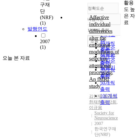
활용
구재
정확도순
도 높
단
은 자
Affective
(NRF)
내림차순
정확도
료
(1)
individual
순
발행연도
10개씩 출력
differences
내림차순
인기도
alter the
순
조회
2007
10개씩
emotional
(1)
연도순
출력
modulation of
제목순
20개씩
오늘 본 자료
selective
저자순
출력
attentional
발행기
30개씩
processing:
관순
출력
An fMRI
50개씩
study
출력
100개씩
김현택
,
최준식
,
한재현
출력
,
이강희
,
이규용
Society for
Neuroscience
2007
한국연구재
단(NRF)