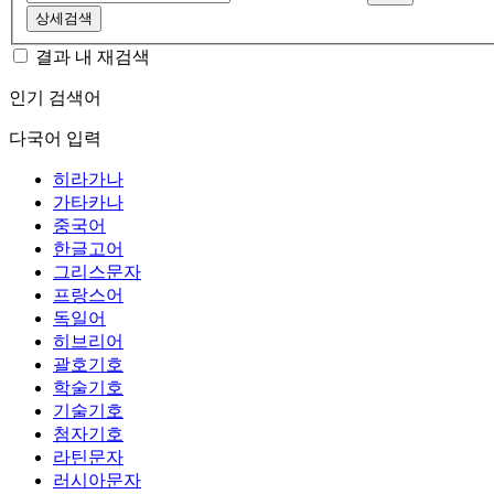
상세검색
결과 내 재검색
인기 검색어
다국어 입력
히라가나
가타카나
중국어
한글고어
그리스문자
프랑스어
독일어
히브리어
괄호기호
학술기호
기술기호
첨자기호
라틴문자
러시아문자