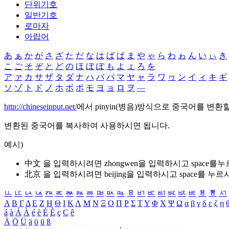
단위기호
일반기호
로마자
아랍어
あ
ぁ
か
が
さ
ざ
た
だ
な
は
ば
ぱ
ま
や
ゃ
ら
わ
ゎ
ん
い
ぃ
き
こ
ご
そ
ぞ
と
ど
の
ほ
ぼ
ぽ
も
よ
ょ
ろ
を
ア
ァ
カ
サ
ザ
タ
ダ
ナ
ハ
バ
パ
マ
ヤ
ャ
ラ
ワ
ヮ
ン
イ
ィ
キ
ギ
ソ
ゾ
ト
ド
ノ
ホ
ボ
ポ
モ
ヨ
ョ
ロ
ヲ
―
http://chineseinput.net/
에서 pinyin(병음)방식으로 중국어를 변환
변환된 중국어를 복사하여 사용하시면 됩니다.
예시)
中文 을 입력하시려면
zhongwen
을 입력하시고 space를
北京 을 입력하시려면
beijing
을 입력하시고 space를 누르
ㅥ
ㅦ
ㅧ
ㅨ
ㅩ
ㅪ
ㅫ
ㅬ
ㅭ
ㅮ
ㅯ
ㅰ
ㅱ
ㅲ
ㅳ
ㅴ
ㅵ
ㅶ
ㅷ
ㅸ
ㅹ
ㅺ
Α
Β
Γ
Δ
Ε
Ζ
Η
Θ
Ι
Κ
Λ
Μ
Ν
Ξ
Ο
Π
Ρ
Σ
Τ
Υ
Φ
Χ
Ψ
Ω
α
β
γ
δ
ε
ζ
η
á
à
Á
À
é
è
É
È
ç
Ç
ê
Ä
Ö
Ü
ä
ö
ü
ß