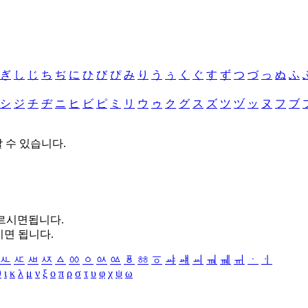
ぎ
し
じ
ち
ぢ
に
ひ
び
ぴ
み
り
う
ぅ
く
ぐ
す
ず
つ
づ
っ
ぬ
ふ
シ
ジ
チ
ヂ
ニ
ヒ
ビ
ピ
ミ
リ
ウ
ゥ
ク
グ
ス
ズ
ツ
ヅ
ッ
ヌ
フ
ブ
할 수 있습니다.
누르시면됩니다.
시면 됩니다.
ㅻ
ㅼ
ㅽ
ㅾ
ㅿ
ㆀ
ㆁ
ㆂ
ㆃ
ㆄ
ㆅ
ㆆ
ㆇ
ㆈ
ㆉ
ㆊ
ㆋ
ㆌ
ㆍ
ㆎ
θ
ι
κ
λ
μ
ν
ξ
ο
π
ρ
σ
τ
υ
φ
χ
ψ
ω