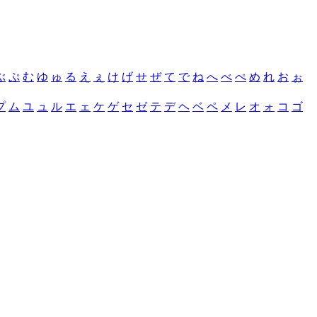
ぶ
ぷ
む
ゆ
ゅ
る
え
ぇ
け
げ
せ
ぜ
て
で
ね
へ
べ
ぺ
め
れ
お
ぉ
プ
ム
ユ
ュ
ル
エ
ェ
ケ
ゲ
セ
ゼ
テ
デ
ヘ
ベ
ペ
メ
レ
オ
ォ
コ
ゴ