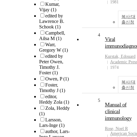
1981
Kumar,
Vijay
(1)
edited by
복사/대
Lawrence B.
출신청
Schook
(1)
Campbell,
4
Ailsa M
(1)
Viral
Warr,
immunodiagnos
Gregory W
(1)
edited by
Kurstak, Edouard
Peter Owen,
Academic Pres
Timothy J.
1974
Foster
(1)
Owen, P
(1)
복사/대
Foster,
출신청
Timothy J
(1)
editor,
5
Heddy Zola
(1)
Manual of
Zola, Heddy
clinical
(1)
immunology
Larsson,
Lars-Inge
(1)
Rose, Noel R
author, Lars-
American Soci
Inge Larsson