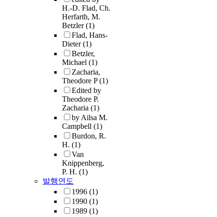
H.-D. Flad, Ch.
Herfarth, M.
Betzler
(1)
Flad, Hans-
Dieter
(1)
Betzler,
Michael
(1)
Zacharia,
Theodore P
(1)
Edited by
Theodore P.
Zacharia
(1)
by Ailsa M.
Campbell
(1)
Burdon, R.
H.
(1)
Van
Knippenberg,
P. H.
(1)
발행연도
1996
(1)
1990
(1)
1989
(1)