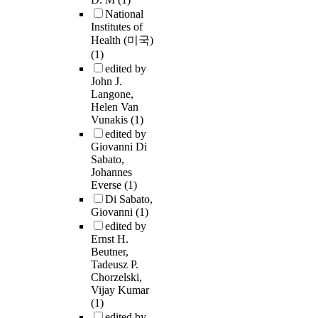
National
Institutes of
Health (미국)
(1)
edited by
John J.
Langone,
Helen Van
Vunakis
(1)
edited by
Giovanni Di
Sabato,
Johannes
Everse
(1)
Di Sabato,
Giovanni
(1)
edited by
Ernst H.
Beutner,
Tadeusz P.
Chorzelski,
Vijay Kumar
(1)
edited by