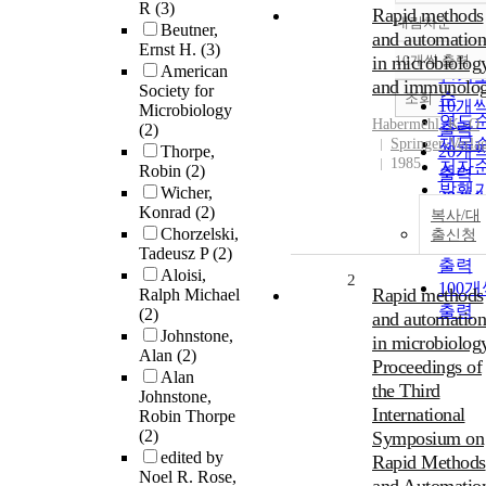
R
(3)
Rapid methods
내림차순
Beutner,
정확
and automation
Ernst H.
(3)
순
in microbiolog
10개씩 출력
내림
American
인기
and immunolo
Society for
순
조회
10개
Microbiology
연도
Habermehl, K.-O
출력
(2)
제목
Springer-Verla
Thorpe,
20개
1985
저자
Robin
(2)
출력
발행
Wicher,
30개
Konrad
(2)
관순
복사/대
출력
Chorzelski,
출신청
50개
Tadeusz P
(2)
출력
Aloisi,
2
100
Rapid methods
Ralph Michael
출력
(2)
and automation
Johnstone,
in microbiology
Alan
(2)
Proceedings of
Alan
the Third
Johnstone,
International
Robin Thorpe
(2)
Symposium on
edited by
Rapid Methods
Noel R. Rose,