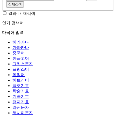
상세검색
결과 내 재검색
인기 검색어
다국어 입력
히라가나
가타카나
중국어
한글고어
그리스문자
프랑스어
독일어
히브리어
괄호기호
학술기호
기술기호
첨자기호
라틴문자
러시아문자