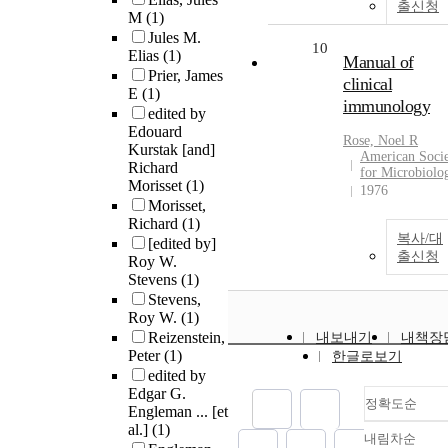
출신청
M
(1)
Jules M.
10
Elias
(1)
Manual of
Prier, James
clinical
E
(1)
immunology
edited by
Edouard
Rose, Noel R
Kurstak [and]
American Soci
Richard
for Microbiolo
Morisset
(1)
1976
Morisset,
Richard
(1)
복사/대
[edited by]
출신청
Roy W.
Stevens
(1)
Stevens,
Roy W.
(1)
Reizenstein,
내보내기
내책장
Peter
(1)
한글로보기
edited by
Edgar G.
정확도순
Engleman ... [et
al.]
(1)
내림차순
정확