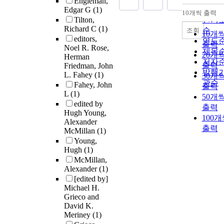
Engleman,
순
Edgar G
(1)
10개씩 출력
내림
Tilton,
인기
Richard C
(1)
순
조회
10개
editors,
연도
출력
Noel R. Rose,
제목
20개
Herman
저자
출력
Friedman, John
발행
L. Fahey
(1)
30개
관순
Fahey, John
출력
L
(1)
50개
edited by
출력
Hugh Young,
100
Alexander
출력
McMillan
(1)
Young,
Hugh
(1)
McMillan,
Alexander
(1)
[edited by]
Michael H.
Grieco and
David K.
Meriney
(1)