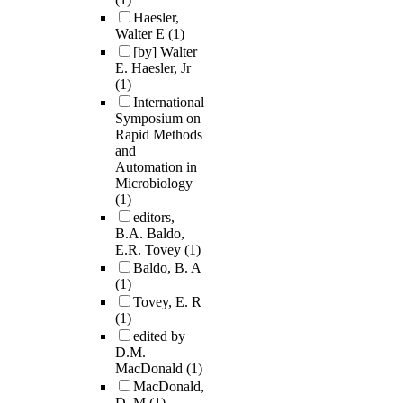
Haesler,
Walter E
(1)
[by] Walter
E. Haesler, Jr
(1)
International
Symposium on
Rapid Methods
and
Automation in
Microbiology
(1)
editors,
B.A. Baldo,
E.R. Tovey
(1)
Baldo, B. A
(1)
Tovey, E. R
(1)
edited by
D.M.
MacDonald
(1)
MacDonald,
D. M
(1)