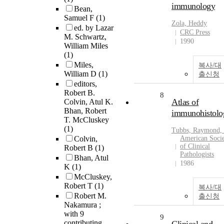
immunology
Bean,
Samuel F
(1)
Zola, Heddy
ed. by Lazar
CRC Press
M. Schwartz,
1990
William Miles
(1)
Miles,
복사/대
William D
(1)
출신청
editors,
Robert B.
8
Atlas of
Colvin, Atul K.
Bhan, Robert
immunohistolo
T. McCluskey
(1)
Tubbs, Raymond, 
Colvin,
American Soci
of Clinical
Robert B
(1)
Pathologists
Bhan, Atul
1986
K
(1)
McCluskey,
Robert T
(1)
복사/대
Robert M.
출신청
Nakamura ;
with 9
9
contributing