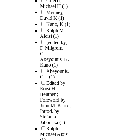
Grieco,
Michael H
(1)
Meriney,
David K
(1)
Kano, K
(1)
Ralph M.
Aloisi
(1)
[edited by]
F. Milgrom,
C.J.
Abeyounis, K.
Kano
(1)
Abeyounis,
C. J
(1)
Edited by
Ernst H.
Beutner ;
Foreword by
John M. Knox ;
Introd. by
Stefania
Jabonska
(1)
Ralph
Michael Aloisi
(1)