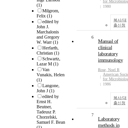
for Microbiolo
(1)
1980
Milgrom,
Felix
(1)
복사/대
edited by
출신청
John J.
Marchalonis
and Gregory
6
Manual of
W. Warr
(1)
clinical
Herfarth,
Christian
(1)
laboratory
Schwartz,
immunology
Lazar M
(1)
Van
Rose, Noel R
Vunakis, Helen
American Soci
for Microbiolo
(1)
1986
Langone,
John J
(1)
edited by
복사/대
Ernst H.
출신청
Beutner,
Tadeusz P.
7
Chorzelski,
Laboratory
Samuel F. Bean
methods in
(1)