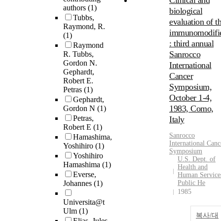
Clinical and
authors
(1)
biological
Tubbs,
evaluation of t
Raymond, R.
immunomodifi
(1)
: third annual
Raymond
Sanrocco
R. Tubbs,
Gordon N.
International
Gephardt,
Cancer
Robert E.
Symposium,
Petras
(1)
October 1-4,
Gephardt,
1983, Como,
Gordon N
(1)
Petras,
Italy
Robert E
(1)
Sanrocco
Hamashima,
International Canc
Yoshihiro
(1)
Symposium
Yoshihiro
U.S. Dept. of
Hamashima
(1)
Health and
Everse,
Human Service
Johannes
(1)
Public He
1985
Universita@t
Ulm
(1)
복사/대
Elias, Jules