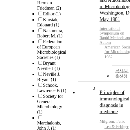
and Automatio
Herman
in Microbiolog
Friedman
(2)
Washington, D
Editor
(1)
May 1981
Kurstak,
Edouard
(1)
International
Nakamura,
Symposium on
Robert M.
(1)
Rapid Methods an
Federation
Autom
of European
American Soci
Microbiological
for Microbiolo
Societies
(1)
1982
Bryant,
Neville J
(1)
복사/대
Neville J.
출신청
Bryant
(1)
Schook,
3
Lawrence B
(1)
Principles of
Society for
immunological
General
diagnosis in
Microbiology
medicine
(1)
Milgrom, Felix
Marchalonis,
Lea & Febiger
John J.
(1)