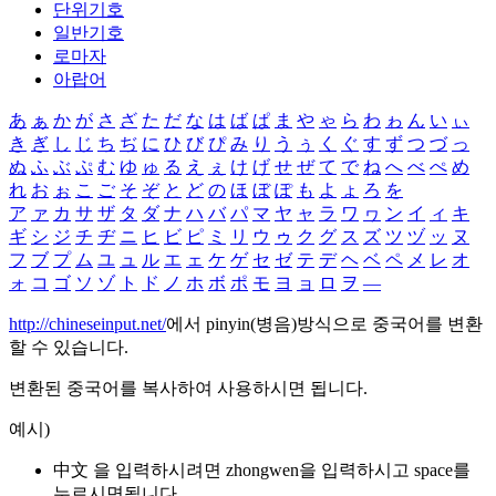
단위기호
일반기호
로마자
아랍어
あ
ぁ
か
が
さ
ざ
た
だ
な
は
ば
ぱ
ま
や
ゃ
ら
わ
ゎ
ん
い
ぃ
き
ぎ
し
じ
ち
ぢ
に
ひ
び
ぴ
み
り
う
ぅ
く
ぐ
す
ず
つ
づ
っ
ぬ
ふ
ぶ
ぷ
む
ゆ
ゅ
る
え
ぇ
け
げ
せ
ぜ
て
で
ね
へ
べ
ぺ
め
れ
お
ぉ
こ
ご
そ
ぞ
と
ど
の
ほ
ぼ
ぽ
も
よ
ょ
ろ
を
ア
ァ
カ
サ
ザ
タ
ダ
ナ
ハ
バ
パ
マ
ヤ
ャ
ラ
ワ
ヮ
ン
イ
ィ
キ
ギ
シ
ジ
チ
ヂ
ニ
ヒ
ビ
ピ
ミ
リ
ウ
ゥ
ク
グ
ス
ズ
ツ
ヅ
ッ
ヌ
フ
ブ
プ
ム
ユ
ュ
ル
エ
ェ
ケ
ゲ
セ
ゼ
テ
デ
ヘ
ベ
ペ
メ
レ
オ
ォ
コ
ゴ
ソ
ゾ
ト
ド
ノ
ホ
ボ
ポ
モ
ヨ
ョ
ロ
ヲ
―
http://chineseinput.net/
에서 pinyin(병음)방식으로 중국어를 변환
할 수 있습니다.
변환된 중국어를 복사하여 사용하시면 됩니다.
예시)
中文 을 입력하시려면
zhongwen
을 입력하시고 space를
누르시면됩니다.