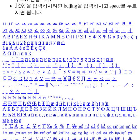
北京 을 입력하시려면
beijing
을 입력하시고 space를 누르
시면 됩니다.
ㅥ
ㅦ
ㅧ
ㅨ
ㅩ
ㅪ
ㅫ
ㅬ
ㅭ
ㅮ
ㅯ
ㅰ
ㅱ
ㅲ
ㅳ
ㅴ
ㅵ
ㅶ
ㅷ
ㅸ
ㅹ
ㅺ
ㅻ
ㅼ
ㅽ
ㅾ
ㅿ
ㆀ
ㆁ
ㆂ
ㆃ
ㆄ
ㆅ
ㆆ
ㆇ
ㆈ
ㆉ
ㆊ
ㆋ
ㆌ
ㆍ
ㆎ
Α
Β
Γ
Δ
Ε
Ζ
Η
Θ
Ι
Κ
Λ
Μ
Ν
Ξ
Ο
Π
Ρ
Σ
Τ
Υ
Φ
Χ
Ψ
Ω
α
β
γ
δ
ε
ζ
η
θ
ι
κ
λ
μ
ν
ξ
ο
π
ρ
σ
τ
υ
φ
χ
ψ
ω
á
à
Á
À
é
è
É
È
ç
Ç
ê
Ä
Ö
Ü
ä
ö
ü
ß
ְ
ֳ
ֲ
ֱ
ָ
ַ
ֵ
ֶ
ִ
ֹ
ּ
ֻ
ׂ
ׁ
ּ
ב
ה
נ
מ
צ
ת
ץ
ש
ד
ג
כ
ע
י
ח
ל
ך
ף
ק
ר
א
ט
ו
ן
ם
פ
‘
’
“
”
〔
〕
〈
〉
「
」
『
』
【
】
＂
（
）
［
］
｛
｝
±
×
÷
≠
≤
≥
∞
∴
♂
♀
∠
⊥
⌒
∂
∇
≡
≒
≪
≫
√
∽
∝
∵
∫
∬
∈
∋
⊆
⊇
⊂
⊃
∪
∩
∧
∨
￢
⇒
⇔
∀
∃
∮
∑
∏
＋
－
＜
＝
＞
、
。
·
‥
…
¨
〃
―
∥
＼
∼
´
～
ˇ
˘
˝
˚
˙
¸
˛
¡
¿
ː
！
＇
，
．
／
：
；
？
＾
＿
｀
｜
½
⅓
⅔
¼
¾
⅛
⅜
⅝
⅞
¹
²
³
⁴
ⁿ
₁
₂
₃
₄
Æ
Ð
Ħ
Ĳ
Ł
Ø
Œ
Þ
Ŧ
Ŋ
æ
đ
ð
ħ
ı
ĳ
ĸ
ŀ
ł
ø
œ
ß
þ
ŧ
ŋ
ŉ
А
Б
В
Г
Д
Е
Ё
Ж
З
И
Й
К
Л
М
Н
О
П
Р
С
Т
У
Ф
Х
Ц
Ч
Ш
Щ
Ъ
Ы
Ь
Э
Ю
Я
а
б
в
г
д
е
ё
ж
з
и
й
к
л
м
н
о
п
р
с
т
у
ф
х
ц
ч
ш
щ
ъ
ы
ь
э
ю
я
′
″
℃
Å
￠
￡
￥
¤
℉
‰
＄
％
Ｆ
￦
㎕
㎖
㎗
ℓ
㎘
㏄
㎣
㎤
㎥
㎦
㎙
㎚
㎛
㎜
㎝
㎞
㎟
㎠
㎡
㎢
㏊
㎍
㎎
㎏
㏏
㎈
㎉
㏈
㎧
㎨
㎰
㎱
㎲
㎳
㎴
㎵
㎶
㎷
㎸
㎹
㎀
㎁
㎂
㎃
㎄
㎺
㎻
㎽
㎾
㎿
㎐
㎑