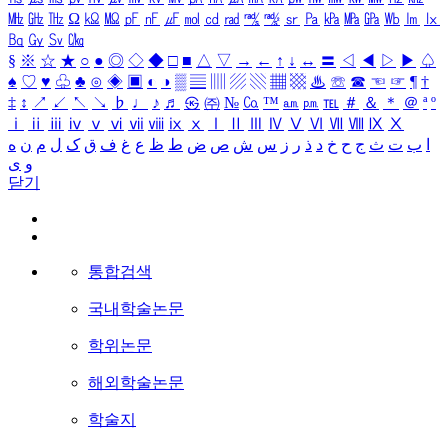
㎒
㎓
㎔
Ω
㏀
㏁
㎊
㎋
㎌
㏖
㏅
㎭
㎮
㎯
㏛
㎩
㎪
㎫
㎬
㏝
㏐
㏓
㏃
㏉
㏜
㏆
§
※
☆
★
○
●
◎
◇
◆
□
■
△
▽
→
←
↑
↓
↔
〓
◁
◀
▷
▶
♤
♠
♡
♥
♧
♣
⊙
◈
▣
◐
◑
▒
▤
▥
▨
▧
▦
▩
♨
☏
☎
☜
☞
¶
†
‡
↕
↗
↙
↖
↘
♭
♩
♪
♬
㉿
㈜
№
㏇
™
㏂
㏘
℡
＃
＆
＊
＠
ª
º
ⅰ
ⅱ
ⅲ
ⅳ
ⅴ
ⅵ
ⅶ
ⅷ
ⅸ
ⅹ
Ⅰ
Ⅱ
Ⅲ
Ⅳ
Ⅴ
Ⅵ
Ⅶ
Ⅷ
Ⅸ
Ⅹ
ا
ب
ت
ث
ج
ح
خ
د
ذ
ر
ز
س
ش
ص
ض
ط
ظ
ع
غ
ف
ق
ک
ل
م
ن
ه
و
ی
닫기
통합검색
국내학술논문
학위논문
해외학술논문
학술지