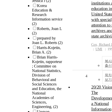
Jessica J
(2)
institutions
Korea
education in
Education &
United State
Research
Information service
with special
(2)
attention to 
Roberts, Joan L
archives an
(2)
state archivi
prepared by
Joan L. Roberts
(2)
Cox, Richard 
Harris-Kojetin,
UMI
19
Brian A.
(2)
Brian Harris-
복사
Kojetin, rapporteur
출신
; Committee on
National Statistics,
Division of
목차
4
Behavioral and
보기
Social Sciences
20/20 Vision
and Education, the
The
National
Academies of
Developmen
Sciences,
a National
Engineering,
(2)
Information
Ungson,