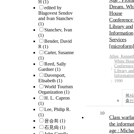
Age : Promi
H
(1)
Dream. Whi
edited by
House
Blagovest Sendov
and Ivan Stanchev
Conference
(1)
Library and
Stanchev, Ivan
Information
(1)
Services
Bender, David
[microform
R
(1)
Carter, Susanne
Allen, Kennet
(1)
White Hou
Reed, Sally
Conference
Gardner
(1)
Library an
Davenport,
Informatio
Elisabeth
(1)
1990
World Tourism
Organization
(1)
복사
H. L. Capron
출신
(1)
Lee, Philip R.
10
(1)
Class warfar
윤승희
(1)
the informa
石見尙
(1)
age : Micha
John Cerella ...