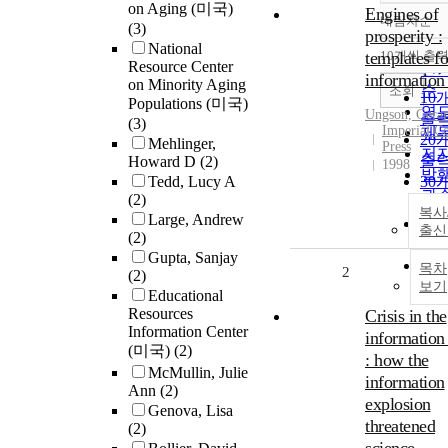
on Aging (미국)
Engines of
내림차순
정
(3)
prosperity :
National
순
templates fo
10개씩 출
내
Resource Center
인
information
on Minority Aging
순
조회
10
Populations (미국)
연
Ungson, Gera
출
(3)
Imperial Co
제
20
Mehlinger,
Press
저
출
Howard D
(2)
1998
발
Tedd, Lucy A
30
관
(2)
출
복사
Large, Andrew
50
출신
(2)
출
Gupta, Sanjay
10
목차
2
(2)
출
보기
Educational
Resources
Crisis in the
Information Center
information
(미국)
(2)
: how the
McMullin, Julie
information
Ann
(2)
explosion
Genova, Lisa
threatened
(2)