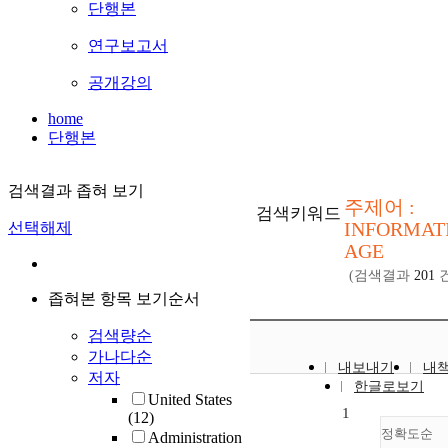
단행본
연구보고서
공개강의
home
단행본
검색결과 좁혀 보기
주제어 :
검색키워드
INFORMAT
선택해제
AGE
(검색결과
201
건
좁혀본 항목 보기순서
검색량순
가나다순
내보내기
내
저자
한글로보기
United States
1
(12)
정확도순
Administration