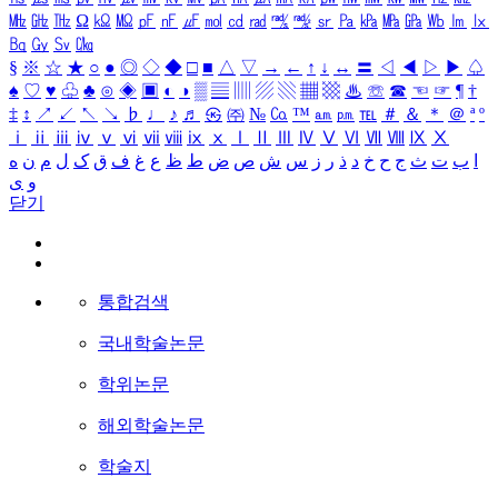
㎒
㎓
㎔
Ω
㏀
㏁
㎊
㎋
㎌
㏖
㏅
㎭
㎮
㎯
㏛
㎩
㎪
㎫
㎬
㏝
㏐
㏓
㏃
㏉
㏜
㏆
§
※
☆
★
○
●
◎
◇
◆
□
■
△
▽
→
←
↑
↓
↔
〓
◁
◀
▷
▶
♤
♠
♡
♥
♧
♣
⊙
◈
▣
◐
◑
▒
▤
▥
▨
▧
▦
▩
♨
☏
☎
☜
☞
¶
†
‡
↕
↗
↙
↖
↘
♭
♩
♪
♬
㉿
㈜
№
㏇
™
㏂
㏘
℡
＃
＆
＊
＠
ª
º
ⅰ
ⅱ
ⅲ
ⅳ
ⅴ
ⅵ
ⅶ
ⅷ
ⅸ
ⅹ
Ⅰ
Ⅱ
Ⅲ
Ⅳ
Ⅴ
Ⅵ
Ⅶ
Ⅷ
Ⅸ
Ⅹ
ا
ب
ت
ث
ج
ح
خ
د
ذ
ر
ز
س
ش
ص
ض
ط
ظ
ع
غ
ف
ق
ک
ل
م
ن
ه
و
ی
닫기
통합검색
국내학술논문
학위논문
해외학술논문
학술지