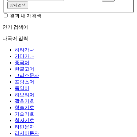
상세검색
결과 내 재검색
인기 검색어
다국어 입력
히라가나
가타카나
중국어
한글고어
그리스문자
프랑스어
독일어
히브리어
괄호기호
학술기호
기술기호
첨자기호
라틴문자
러시아문자