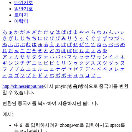
단위기호
일반기호
로마자
아랍어
あ
ぁ
か
が
さ
ざ
た
だ
な
は
ば
ぱ
ま
や
ゃ
ら
わ
ゎ
ん
い
ぃ
き
ぎ
し
じ
ち
ぢ
に
ひ
び
ぴ
み
り
う
ぅ
く
ぐ
す
ず
つ
づ
っ
ぬ
ふ
ぶ
ぷ
む
ゆ
ゅ
る
え
ぇ
け
げ
せ
ぜ
て
で
ね
へ
べ
ぺ
め
れ
お
ぉ
こ
ご
そ
ぞ
と
ど
の
ほ
ぼ
ぽ
も
よ
ょ
ろ
を
ア
ァ
カ
サ
ザ
タ
ダ
ナ
ハ
バ
パ
マ
ヤ
ャ
ラ
ワ
ヮ
ン
イ
ィ
キ
ギ
シ
ジ
チ
ヂ
ニ
ヒ
ビ
ピ
ミ
リ
ウ
ゥ
ク
グ
ス
ズ
ツ
ヅ
ッ
ヌ
フ
ブ
プ
ム
ユ
ュ
ル
エ
ェ
ケ
ゲ
セ
ゼ
テ
デ
ヘ
ベ
ペ
メ
レ
オ
ォ
コ
ゴ
ソ
ゾ
ト
ド
ノ
ホ
ボ
ポ
モ
ヨ
ョ
ロ
ヲ
―
http://chineseinput.net/
에서 pinyin(병음)방식으로 중국어를 변환
할 수 있습니다.
변환된 중국어를 복사하여 사용하시면 됩니다.
예시)
中文 을 입력하시려면
zhongwen
을 입력하시고 space를
누르시면됩니다.