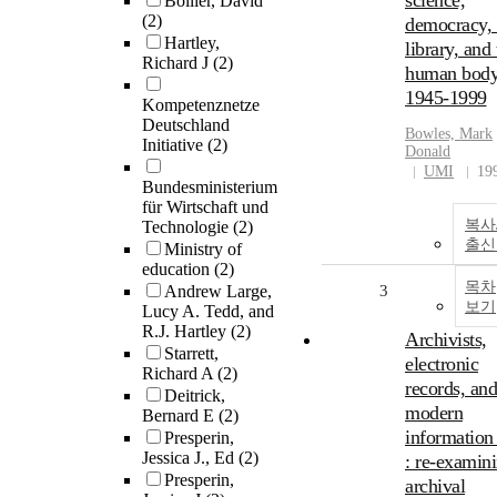
science,
Bollier, David
(2)
democracy, 
Hartley,
library, and 
Richard J
(2)
human body
1945-1999
Kompetenznetze
Deutschland
Bowles, Mark
Initiative
(2)
Donald
UMI
19
Bundesministerium
für Wirtschaft und
복사
Technologie
(2)
출신
Ministry of
education
(2)
목차
Andrew Large,
3
보기
Lucy A. Tedd, and
R.J. Hartley
(2)
Archivists,
Starrett,
electronic
Richard A
(2)
records, and
Deitrick,
modern
Bernard E
(2)
information
Presperin,
Jessica J., Ed
(2)
: re-examin
Presperin,
archival