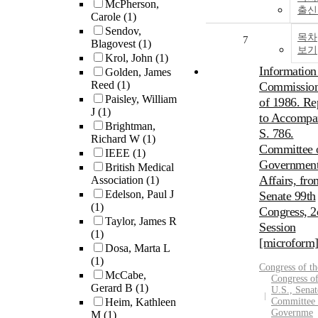
McPherson,
출신
Carole
(1)
Sendov,
목차
7
Blagovest
(1)
보기
Krol, John
(1)
Information
Golden, James
Reed
(1)
Commission
Paisley, William
of 1986. Re
J
(1)
to Accompa
Brightman,
S. 786.
Richard W
(1)
Committee 
IEEE
(1)
Government
British Medical
Affairs, fro
Association
(1)
Edelson, Paul J
Senate 99th
(1)
Congress, 2
Taylor, James R
Session
(1)
[microform
Dosa, Marta L
(1)
Congress of t
McCabe,
Congress of
Gerard B
(1)
U.S., Senat
Heim, Kathleen
Committee
Governme
M
(1)