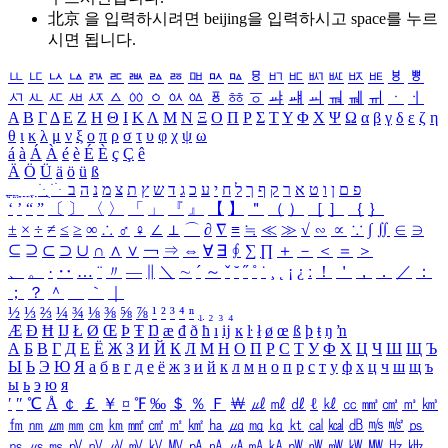
北京 을 입력하시려면
beijing
을 입력하시고 space를 누르
시면 됩니다.
ㅥ
ㅦ
ㅧ
ㅨ
ㅩ
ㅪ
ㅫ
ㅬ
ㅭ
ㅮ
ㅯ
ㅰ
ㅱ
ㅲ
ㅳ
ㅴ
ㅵ
ㅶ
ㅷ
ㅸ
ㅹ
ㅺ
ㅻ
ㅼ
ㅽ
ㅾ
ㅿ
ㆀ
ㆁ
ㆂ
ㆃ
ㆄ
ㆅ
ㆆ
ㆇ
ㆈ
ㆉ
ㆊ
ㆋ
ㆌ
ㆍ
ㆎ
Α
Β
Γ
Δ
Ε
Ζ
Η
Θ
Ι
Κ
Λ
Μ
Ν
Ξ
Ο
Π
Ρ
Σ
Τ
Υ
Φ
Χ
Ψ
Ω
α
β
γ
δ
ε
ζ
η
θ
ι
κ
λ
μ
ν
ξ
ο
π
ρ
σ
τ
υ
φ
χ
ψ
ω
á
à
Á
À
é
è
É
È
ç
Ç
ê
Ä
Ö
Ü
ä
ö
ü
ß
ְ
ֳ
ֲ
ֱ
ָ
ַ
ֵ
ֶ
ִ
ֹ
ּ
ֻ
ׂ
ׁ
ּ
ב
ה
נ
מ
צ
ת
ץ
ש
ד
ג
כ
ע
י
ח
ל
ך
ף
ק
ר
א
ט
ו
ן
ם
פ
‘
’
“
”
〔
〕
〈
〉
「
」
『
』
【
】
＂
（
）
［
］
｛
｝
±
×
÷
≠
≤
≥
∞
∴
♂
♀
∠
⊥
⌒
∂
∇
≡
≒
≪
≫
√
∽
∝
∵
∫
∬
∈
∋
⊆
⊇
⊂
⊃
∪
∩
∧
∨
￢
⇒
⇔
∀
∃
∮
∑
∏
＋
－
＜
＝
＞
、
。
·
‥
…
¨
〃
―
∥
＼
∼
´
～
ˇ
˘
˝
˚
˙
¸
˛
¡
¿
ː
！
＇
，
．
／
：
；
？
＾
＿
｀
｜
½
⅓
⅔
¼
¾
⅛
⅜
⅝
⅞
¹
²
³
⁴
ⁿ
₁
₂
₃
₄
Æ
Ð
Ħ
Ĳ
Ł
Ø
Œ
Þ
Ŧ
Ŋ
æ
đ
ð
ħ
ı
ĳ
ĸ
ŀ
ł
ø
œ
ß
þ
ŧ
ŋ
ŉ
А
Б
В
Г
Д
Е
Ё
Ж
З
И
Й
К
Л
М
Н
О
П
Р
С
Т
У
Ф
Х
Ц
Ч
Ш
Щ
Ъ
Ы
Ь
Э
Ю
Я
а
б
в
г
д
е
ё
ж
з
и
й
к
л
м
н
о
п
р
с
т
у
ф
х
ц
ч
ш
щ
ъ
ы
ь
э
ю
я
′
″
℃
Å
￠
￡
￥
¤
℉
‰
＄
％
Ｆ
￦
㎕
㎖
㎗
ℓ
㎘
㏄
㎣
㎤
㎥
㎦
㎙
㎚
㎛
㎜
㎝
㎞
㎟
㎠
㎡
㎢
㏊
㎍
㎎
㎏
㏏
㎈
㎉
㏈
㎧
㎨
㎰
㎱
㎲
㎳
㎴
㎵
㎶
㎷
㎸
㎹
㎀
㎁
㎂
㎃
㎄
㎺
㎻
㎽
㎾
㎿
㎐
㎑