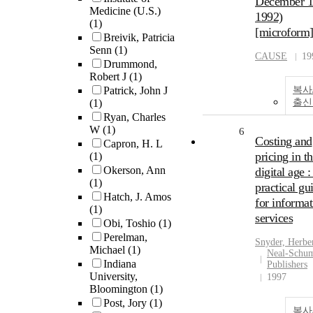
December 1
Medicine (U.S.)
1992)
(1)
[microform
Breivik, Patricia
Senn
(1)
CAUSE
19
Drummond,
Robert J
(1)
Patrick, John J
복사
(1)
출신
Ryan, Charles
W
(1)
6
Costing and
Capron, H. L
pricing in t
(1)
Okerson, Ann
digital age :
(1)
practical gu
Hatch, J. Amos
for informat
(1)
services
Obi, Toshio
(1)
Perelman,
Snyder, Herbe
Michael
(1)
Neal-Schu
Indiana
Publishers
University,
1997
Bloomington
(1)
Post, Jory
(1)
복사