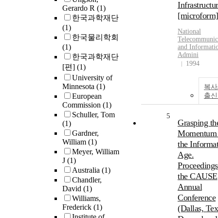
Infrastructu
Gerardo R
(1)
[microform
한국과학재단
(1)
National
한국물리학회
Telecommunic
(1)
and Informati
Admini
한국과학재단
1994
[편]
(1)
University of
Minnesota
(1)
복사
European
출신
Commission
(1)
Schuller, Tom
5
Grasping th
(1)
Momentum 
Gardner,
William
(1)
the Informa
Meyer, William
Age.
J
(1)
Proceedings
Australia
(1)
the CAUSE
Chandler,
Annual
David
(1)
Conference
Williams,
Frederick
(1)
(Dallas, Tex
Institute of