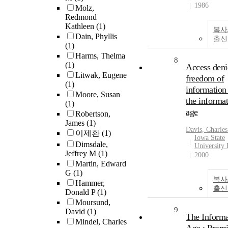
1986
Molz,
Redmond
Kathleen
(1)
복사
Dain, Phyllis
출신
(1)
Harms, Thelma
8
(1)
Access deni
Litwak, Eugene
freedom of
(1)
information
Moore, Susan
the informa
(1)
age
Robertson,
James
(1)
Davis, Charle
이제환
(1)
Iowa State
Dimsdale,
University 
Jeffrey M
(1)
2000
Martin, Edward
G
(1)
복사
Hammer,
출신
Donald P
(1)
Moursund,
9
David
(1)
The Informa
Mindel, Charles