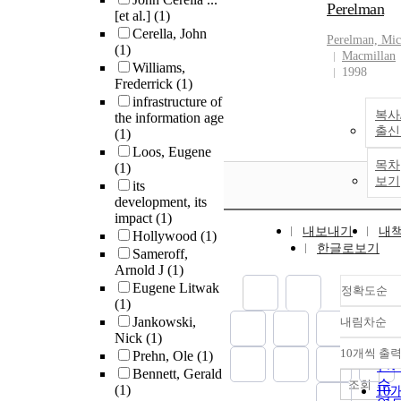
Perelman
[et al.]
(1)
Cerella, John
Perelman, Mic
(1)
Macmillan
Williams,
1998
Frederrick
(1)
infrastructure of
복사
the information age
출신
(1)
Loos, Eugene
목차
(1)
보기
its
development, its
impact
(1)
내보내기
내
Hollywood
(1)
한글로보기
Sameroff,
Arnold J
(1)
Eugene Litwak
정확도순
(1)
Jankowski,
내림차순
정
Nick
(1)
순
10개씩 출
Prehn, Ole
(1)
내
인
Bennett, Gerald
순
조회
(1)
10