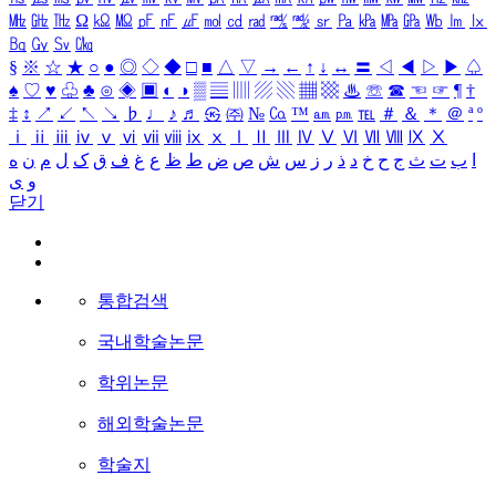
㎒
㎓
㎔
Ω
㏀
㏁
㎊
㎋
㎌
㏖
㏅
㎭
㎮
㎯
㏛
㎩
㎪
㎫
㎬
㏝
㏐
㏓
㏃
㏉
㏜
㏆
§
※
☆
★
○
●
◎
◇
◆
□
■
△
▽
→
←
↑
↓
↔
〓
◁
◀
▷
▶
♤
♠
♡
♥
♧
♣
⊙
◈
▣
◐
◑
▒
▤
▥
▨
▧
▦
▩
♨
☏
☎
☜
☞
¶
†
‡
↕
↗
↙
↖
↘
♭
♩
♪
♬
㉿
㈜
№
㏇
™
㏂
㏘
℡
＃
＆
＊
＠
ª
º
ⅰ
ⅱ
ⅲ
ⅳ
ⅴ
ⅵ
ⅶ
ⅷ
ⅸ
ⅹ
Ⅰ
Ⅱ
Ⅲ
Ⅳ
Ⅴ
Ⅵ
Ⅶ
Ⅷ
Ⅸ
Ⅹ
ا
ب
ت
ث
ج
ح
خ
د
ذ
ر
ز
س
ش
ص
ض
ط
ظ
ع
غ
ف
ق
ک
ل
م
ن
ه
و
ی
닫기
통합검색
국내학술논문
학위논문
해외학술논문
학술지