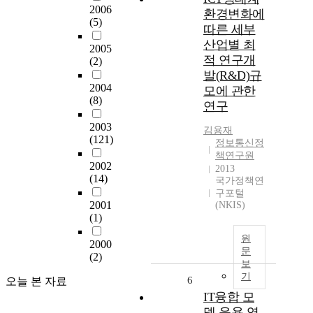
2006
환경변화에
(5)
따른 세부
산업별 최
2005
적 연구개
(2)
발(R&D)규
2004
모에 관한
(8)
연구
2003
김용재
(121)
정보통신정
책연구원
2002
2013
(14)
국가정책연
구포털
2001
(NKIS)
(1)
원
2000
문
(2)
보
기
6
오늘 본 자료
IT융합 모
델 응용 영