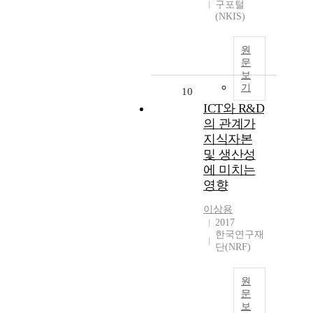
구포털
(NKIS)
원
문
보
기
10
ICT와 R&D
의 관계가
지식자본
및 생산성
에 미치는
영향
이상용
2017
한국연구재
단(NRF)
원
문
보