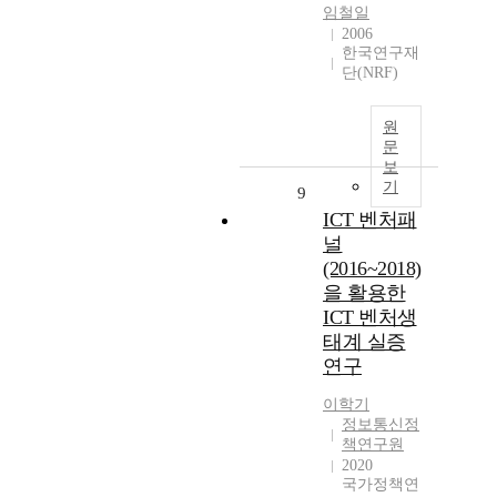
임철일
2006
한국연구재
단(NRF)
원
문
보
기
9
ICT 벤처패
널
(2016~2018)
을 활용한
ICT 벤처생
태계 실증
연구
이학기
정보통신정
책연구원
2020
국가정책연