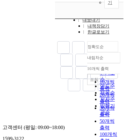
기
내보내기
내책장담기
한글로보기
정확도순
내림차순
정확도
순
10개씩 출력
내림차순
인기도
순
조회
10개씩
연도순
출력
제목순
20개씩
저자순
출력
발행기
30개씩
관순
출력
50개씩
고객센터 (평일: 09:00~18:00)
출력
100개씩
1599-3122