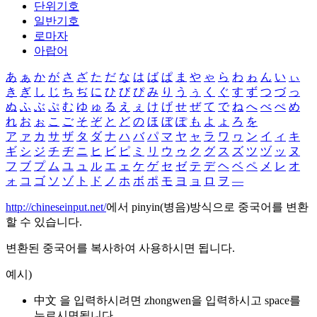
단위기호
일반기호
로마자
아랍어
あ
ぁ
か
が
さ
ざ
た
だ
な
は
ば
ぱ
ま
や
ゃ
ら
わ
ゎ
ん
い
ぃ
き
ぎ
し
じ
ち
ぢ
に
ひ
び
ぴ
み
り
う
ぅ
く
ぐ
す
ず
つ
づ
っ
ぬ
ふ
ぶ
ぷ
む
ゆ
ゅ
る
え
ぇ
け
げ
せ
ぜ
て
で
ね
へ
べ
ぺ
め
れ
お
ぉ
こ
ご
そ
ぞ
と
ど
の
ほ
ぼ
ぽ
も
よ
ょ
ろ
を
ア
ァ
カ
サ
ザ
タ
ダ
ナ
ハ
バ
パ
マ
ヤ
ャ
ラ
ワ
ヮ
ン
イ
ィ
キ
ギ
シ
ジ
チ
ヂ
ニ
ヒ
ビ
ピ
ミ
リ
ウ
ゥ
ク
グ
ス
ズ
ツ
ヅ
ッ
ヌ
フ
ブ
プ
ム
ユ
ュ
ル
エ
ェ
ケ
ゲ
セ
ゼ
テ
デ
ヘ
ベ
ペ
メ
レ
オ
ォ
コ
ゴ
ソ
ゾ
ト
ド
ノ
ホ
ボ
ポ
モ
ヨ
ョ
ロ
ヲ
―
http://chineseinput.net/
에서 pinyin(병음)방식으로 중국어를 변환
할 수 있습니다.
변환된 중국어를 복사하여 사용하시면 됩니다.
예시)
中文 을 입력하시려면
zhongwen
을 입력하시고 space를
누르시면됩니다.