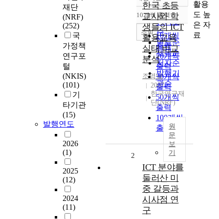
정확도
활용
한국 초등
재단
순
도 높
10개씩 출력
교사와 학
(NRF)
내림차순
인기도
은 자
(252)
생들의 ICT
순
조회
료
국
10개씩
활용교육
연도순
가정책
출력
실태 비교
제목순
연구포
20개씩
분석
저자순
털
출력
발행기
(NKIS)
조영남
30개씩
관순
(101)
2007
출력
한국연구재
기
50개씩
단(NRF)
타기관
출력
(15)
100개씩
발행연도
원
출력
문
2026
보
(1)
기
2
ICT 분야를
2025
둘러산 미
(12)
중 갈등과
2024
시사점 연
(11)
구