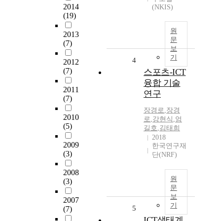
2014
(NKIS)
(19)
원
2013
문
(7)
보
기
4
2012
(7)
스포츠-ICT
융합 기술
2011
연구
(7)
장경로
,
장경
2010
로
,
강현식
,
엄
(5)
길호
,
김태희
2018
2009
한국연구재
(3)
단(NRF)
2008
원
(3)
문
보
2007
기
5
(7)
ICT생태계