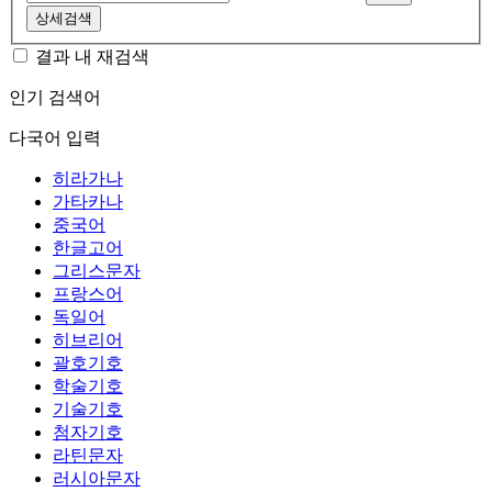
상세검색
결과 내 재검색
인기 검색어
다국어 입력
히라가나
가타카나
중국어
한글고어
그리스문자
프랑스어
독일어
히브리어
괄호기호
학술기호
기술기호
첨자기호
라틴문자
러시아문자