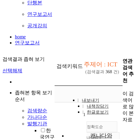
단행본
연구보고서
공개강의
home
연구보고서
검색결과 좁혀 보기
연관
주제어 : ICT
검색키워드
검색
선택해제
(검색결과
368
건)
어 추
천
좁혀본 항목 보기
이 검
순서
색어
내보내기
로 많
내책장담기
검색량순
한글로보기
이 본
1
가나다순
자료
발행기관
정확도순
한
캐나다와
국연구
내림차순