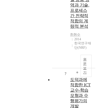
역과 기술,
프로세스
간 전략적
적합의 계
량적 분석
한현수
2014
한국연구재
단(NRF)
원
문
보
기
7
도덕과에
적합한 ICT
교수-학습
모형과 수
행평가의
개발