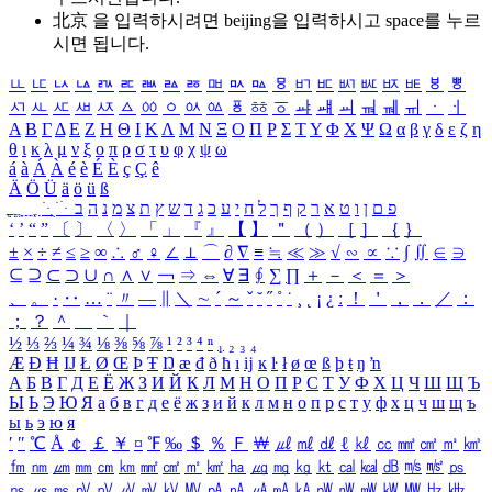
北京 을 입력하시려면
beijing
을 입력하시고 space를 누르
시면 됩니다.
ㅥ
ㅦ
ㅧ
ㅨ
ㅩ
ㅪ
ㅫ
ㅬ
ㅭ
ㅮ
ㅯ
ㅰ
ㅱ
ㅲ
ㅳ
ㅴ
ㅵ
ㅶ
ㅷ
ㅸ
ㅹ
ㅺ
ㅻ
ㅼ
ㅽ
ㅾ
ㅿ
ㆀ
ㆁ
ㆂ
ㆃ
ㆄ
ㆅ
ㆆ
ㆇ
ㆈ
ㆉ
ㆊ
ㆋ
ㆌ
ㆍ
ㆎ
Α
Β
Γ
Δ
Ε
Ζ
Η
Θ
Ι
Κ
Λ
Μ
Ν
Ξ
Ο
Π
Ρ
Σ
Τ
Υ
Φ
Χ
Ψ
Ω
α
β
γ
δ
ε
ζ
η
θ
ι
κ
λ
μ
ν
ξ
ο
π
ρ
σ
τ
υ
φ
χ
ψ
ω
á
à
Á
À
é
è
É
È
ç
Ç
ê
Ä
Ö
Ü
ä
ö
ü
ß
ְ
ֳ
ֲ
ֱ
ָ
ַ
ֵ
ֶ
ִ
ֹ
ּ
ֻ
ׂ
ׁ
ּ
ב
ה
נ
מ
צ
ת
ץ
ש
ד
ג
כ
ע
י
ח
ל
ך
ף
ק
ר
א
ט
ו
ן
ם
פ
‘
’
“
”
〔
〕
〈
〉
「
」
『
』
【
】
＂
（
）
［
］
｛
｝
±
×
÷
≠
≤
≥
∞
∴
♂
♀
∠
⊥
⌒
∂
∇
≡
≒
≪
≫
√
∽
∝
∵
∫
∬
∈
∋
⊆
⊇
⊂
⊃
∪
∩
∧
∨
￢
⇒
⇔
∀
∃
∮
∑
∏
＋
－
＜
＝
＞
、
。
·
‥
…
¨
〃
―
∥
＼
∼
´
～
ˇ
˘
˝
˚
˙
¸
˛
¡
¿
ː
！
＇
，
．
／
：
；
？
＾
＿
｀
｜
½
⅓
⅔
¼
¾
⅛
⅜
⅝
⅞
¹
²
³
⁴
ⁿ
₁
₂
₃
₄
Æ
Ð
Ħ
Ĳ
Ł
Ø
Œ
Þ
Ŧ
Ŋ
æ
đ
ð
ħ
ı
ĳ
ĸ
ŀ
ł
ø
œ
ß
þ
ŧ
ŋ
ŉ
А
Б
В
Г
Д
Е
Ё
Ж
З
И
Й
К
Л
М
Н
О
П
Р
С
Т
У
Ф
Х
Ц
Ч
Ш
Щ
Ъ
Ы
Ь
Э
Ю
Я
а
б
в
г
д
е
ё
ж
з
и
й
к
л
м
н
о
п
р
с
т
у
ф
х
ц
ч
ш
щ
ъ
ы
ь
э
ю
я
′
″
℃
Å
￠
￡
￥
¤
℉
‰
＄
％
Ｆ
￦
㎕
㎖
㎗
ℓ
㎘
㏄
㎣
㎤
㎥
㎦
㎙
㎚
㎛
㎜
㎝
㎞
㎟
㎠
㎡
㎢
㏊
㎍
㎎
㎏
㏏
㎈
㎉
㏈
㎧
㎨
㎰
㎱
㎲
㎳
㎴
㎵
㎶
㎷
㎸
㎹
㎀
㎁
㎂
㎃
㎄
㎺
㎻
㎽
㎾
㎿
㎐
㎑