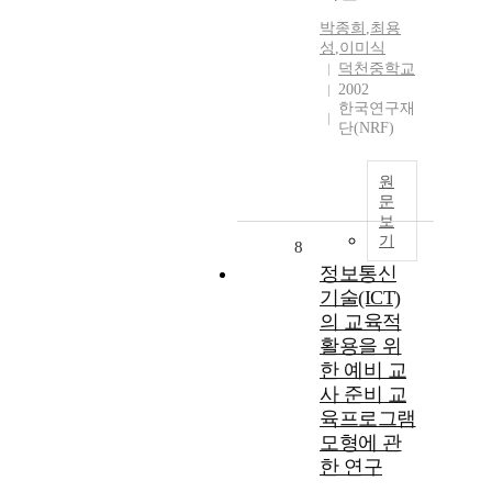
박종희
,
최용
성
,
이미식
덕천중학교
2002
한국연구재
단(NRF)
원
문
보
기
8
정보통신
기술(ICT)
의 교육적
활용을 위
한 예비 교
사 준비 교
육프로그램
모형에 관
한 연구