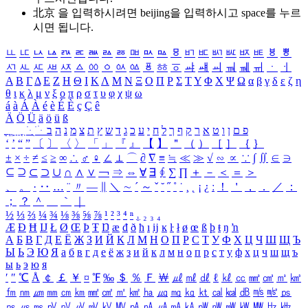
北京 을 입력하시려면
beijing
을 입력하시고 space를 누르
시면 됩니다.
ㅥ
ㅦ
ㅧ
ㅨ
ㅩ
ㅪ
ㅫ
ㅬ
ㅭ
ㅮ
ㅯ
ㅰ
ㅱ
ㅲ
ㅳ
ㅴ
ㅵ
ㅶ
ㅷ
ㅸ
ㅹ
ㅺ
ㅻ
ㅼ
ㅽ
ㅾ
ㅿ
ㆀ
ㆁ
ㆂ
ㆃ
ㆄ
ㆅ
ㆆ
ㆇ
ㆈ
ㆉ
ㆊ
ㆋ
ㆌ
ㆍ
ㆎ
Α
Β
Γ
Δ
Ε
Ζ
Η
Θ
Ι
Κ
Λ
Μ
Ν
Ξ
Ο
Π
Ρ
Σ
Τ
Υ
Φ
Χ
Ψ
Ω
α
β
γ
δ
ε
ζ
η
θ
ι
κ
λ
μ
ν
ξ
ο
π
ρ
σ
τ
υ
φ
χ
ψ
ω
á
à
Á
À
é
è
É
È
ç
Ç
ê
Ä
Ö
Ü
ä
ö
ü
ß
ְ
ֳ
ֲ
ֱ
ָ
ַ
ֵ
ֶ
ִ
ֹ
ּ
ֻ
ׂ
ׁ
ּ
ב
ה
נ
מ
צ
ת
ץ
ש
ד
ג
כ
ע
י
ח
ל
ך
ף
ק
ר
א
ט
ו
ן
ם
פ
‘
’
“
”
〔
〕
〈
〉
「
」
『
』
【
】
＂
（
）
［
］
｛
｝
±
×
÷
≠
≤
≥
∞
∴
♂
♀
∠
⊥
⌒
∂
∇
≡
≒
≪
≫
√
∽
∝
∵
∫
∬
∈
∋
⊆
⊇
⊂
⊃
∪
∩
∧
∨
￢
⇒
⇔
∀
∃
∮
∑
∏
＋
－
＜
＝
＞
、
。
·
‥
…
¨
〃
―
∥
＼
∼
´
～
ˇ
˘
˝
˚
˙
¸
˛
¡
¿
ː
！
＇
，
．
／
：
；
？
＾
＿
｀
｜
½
⅓
⅔
¼
¾
⅛
⅜
⅝
⅞
¹
²
³
⁴
ⁿ
₁
₂
₃
₄
Æ
Ð
Ħ
Ĳ
Ł
Ø
Œ
Þ
Ŧ
Ŋ
æ
đ
ð
ħ
ı
ĳ
ĸ
ŀ
ł
ø
œ
ß
þ
ŧ
ŋ
ŉ
А
Б
В
Г
Д
Е
Ё
Ж
З
И
Й
К
Л
М
Н
О
П
Р
С
Т
У
Ф
Х
Ц
Ч
Ш
Щ
Ъ
Ы
Ь
Э
Ю
Я
а
б
в
г
д
е
ё
ж
з
и
й
к
л
м
н
о
п
р
с
т
у
ф
х
ц
ч
ш
щ
ъ
ы
ь
э
ю
я
′
″
℃
Å
￠
￡
￥
¤
℉
‰
＄
％
Ｆ
￦
㎕
㎖
㎗
ℓ
㎘
㏄
㎣
㎤
㎥
㎦
㎙
㎚
㎛
㎜
㎝
㎞
㎟
㎠
㎡
㎢
㏊
㎍
㎎
㎏
㏏
㎈
㎉
㏈
㎧
㎨
㎰
㎱
㎲
㎳
㎴
㎵
㎶
㎷
㎸
㎹
㎀
㎁
㎂
㎃
㎄
㎺
㎻
㎽
㎾
㎿
㎐
㎑