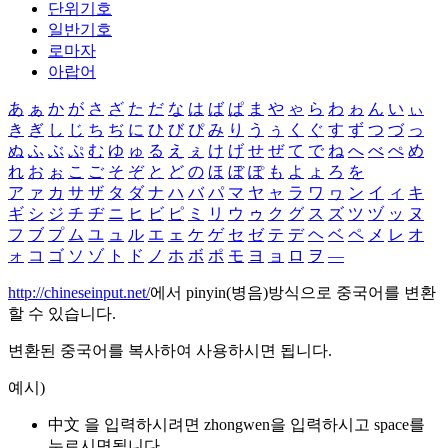
단위기호
일반기호
로마자
아랍어
あ
ぁ
か
が
さ
ざ
た
だ
な
は
ば
ぱ
ま
や
ゃ
ら
わ
ゎ
ん
い
ぃ
き
ぎ
し
じ
ち
ぢ
に
ひ
び
ぴ
み
り
う
ぅ
く
ぐ
す
ず
つ
づ
っ
ぬ
ふ
ぶ
ぷ
む
ゆ
ゅ
る
え
ぇ
け
げ
せ
ぜ
て
で
ね
へ
べ
ぺ
め
れ
お
ぉ
こ
ご
そ
ぞ
と
ど
の
ほ
ぼ
ぽ
も
よ
ょ
ろ
を
ア
ァ
カ
サ
ザ
タ
ダ
ナ
ハ
バ
パ
マ
ヤ
ャ
ラ
ワ
ヮ
ン
イ
ィ
キ
ギ
シ
ジ
チ
ヂ
ニ
ヒ
ビ
ピ
ミ
リ
ウ
ゥ
ク
グ
ス
ズ
ツ
ヅ
ッ
ヌ
フ
ブ
プ
ム
ユ
ュ
ル
エ
ェ
ケ
ゲ
セ
ゼ
テ
デ
ヘ
ベ
ペ
メ
レ
オ
ォ
コ
ゴ
ソ
ゾ
ト
ド
ノ
ホ
ボ
ポ
モ
ヨ
ョ
ロ
ヲ
―
http://chineseinput.net/
에서 pinyin(병음)방식으로 중국어를 변환
할 수 있습니다.
변환된 중국어를 복사하여 사용하시면 됩니다.
예시)
中文 을 입력하시려면
zhongwen
을 입력하시고 space를
누르시면됩니다.