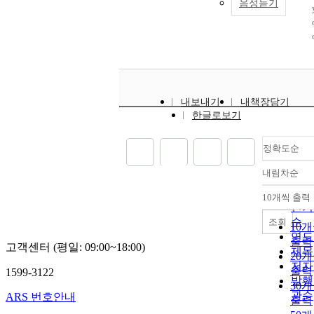
음성듣기
내보내기
내책장담기
한글로보기
.
정확도순
내림차순
정확
순
10개씩 출력
내림
인기
순
조회
10
연도
출력
고객센터 (평일: 09:00~18:00)
제목
20
저자
출력
1599-3122
발행
30
관순
ARS 번호안내
출력