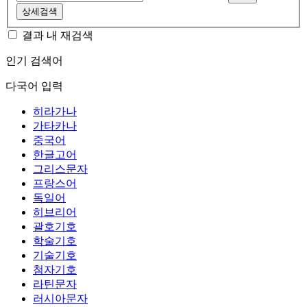
상세검색
결과 내 재검색
인기 검색어
다국어 입력
히라가나
가타카나
중국어
한글고어
그리스문자
프랑스어
독일어
히브리어
괄호기호
학술기호
기술기호
첨자기호
라틴문자
러시아문자