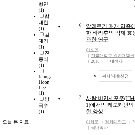
형민
(1)
,
함
대현
6
알레르기 매개 염증에
(1)
한 바라후의 억제 효
김
관한 연구
대기
(1)
이소연
진
전북대학교 일반대학원
종식
2018
국내석사
(1)
복사/대출신청
Jeung-
Hoon
Lee
(1)
7
사람 비만세포주(HM
방
1)에서의 케모카인의
극수
현 양상
(1)
오늘 본 자료
이희문
경희대학교
2
국내박사