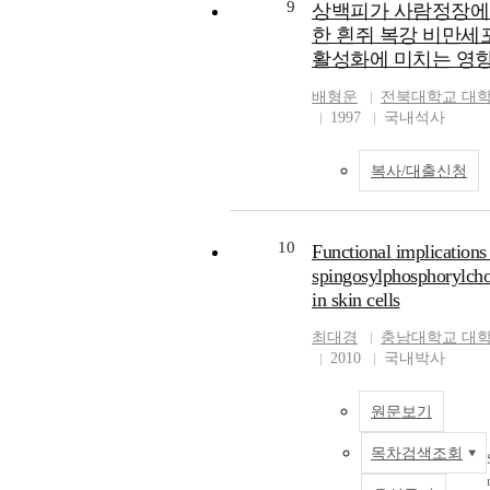
9
상백피가 사람정장에
한 흰쥐 복강 비만세
활성화에 미치는 영
배형운
전북대학교 대
1997
국내석사
복사/대출신청
10
Functional implications
spingosylphosphorylcho
in skin cells
최대경
충남대학교 대
2010
국내박사
,
원문보기
목차검색조회