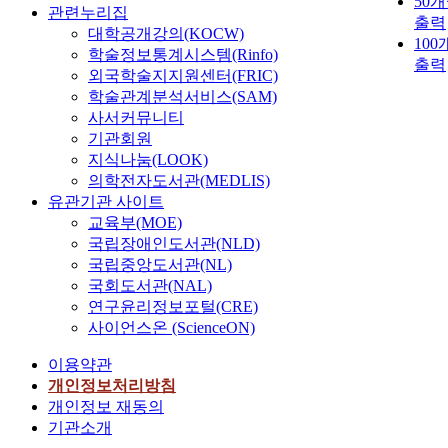
50
관련누리집
출력
대학공개강의(KOCW)
100
학술정보통계시스템(Rinfo)
출력
외국학술지지원센터(FRIC)
학술관계분석서비스(SAM)
사서커뮤니티
기관회원
,
지식나눔(LOOK)
의학전자도서관(MEDLIS)
유관기관 사이트
,
교육부(MOE)
국립장애인도서관(NLD)
국립중앙도서관(NL)
국회도서관(NAL)
연구윤리정보포털(CRE)
사이언스온 (ScienceON)
이용약관
개인정보처리방침
,
개인정보 재동의
기관소개