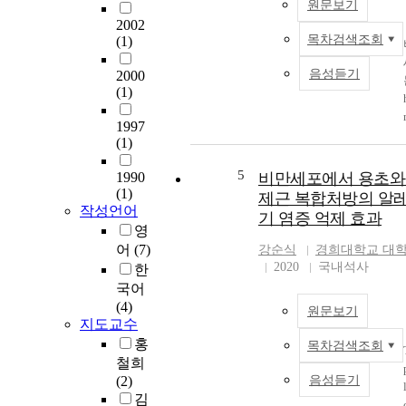
원문보기
2002
목차검색조회
(1)
음성듣기
2000
(1)
1997
(1)
5
1990
비만세포에서 용초와
(1)
제근 복합처방의 알
작성언어
기 염증 억제 효과
영
어
(7)
강순식
경희대학교 대
,
2020
국내석사
한
,
국어
(4)
원문보기
지도교수
홍
목차검색조회
철희
(2)
음성듣기
.
김