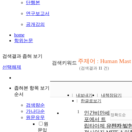
단행본
연구보고서
공개강의
home
학위논문
검색결과 좁혀 보기
주제어 : Human Mast 
검색키워드
선택해제
(검색결과
11
건)
좁혀본 항목 보기
순서
내보내기
내책장담기
한글로보기
검색량순
가나다순
1
인간비만세
정확도순
원문유무
포에서 트
원
립타아제 유전자 발
내림차순
정확
문있