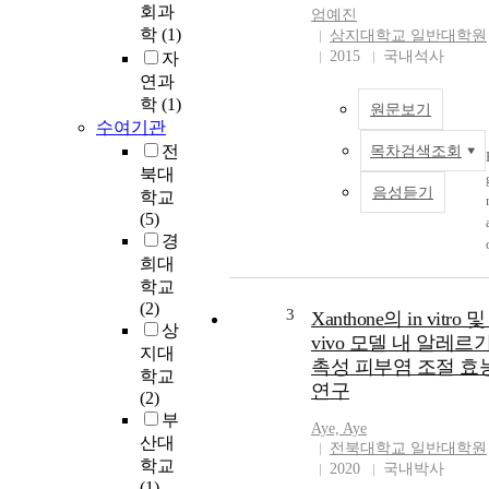
회과
엄예진
학
(1)
상지대학교 일반대학원
2015
국내석사
자
연과
학
(1)
원문보기
수여기관
전
목차검색조회
북대
음성듣기
학교
(5)
경
희대
학교
(2)
3
Xanthone의 in vitro 및 
상
vivo 모델 내 알레르
지대
촉성 피부염 조절 효
학교
연구
(2)
부
Aye, Aye
산대
전북대학교 일반대학원
학교
2020
국내박사
(1)