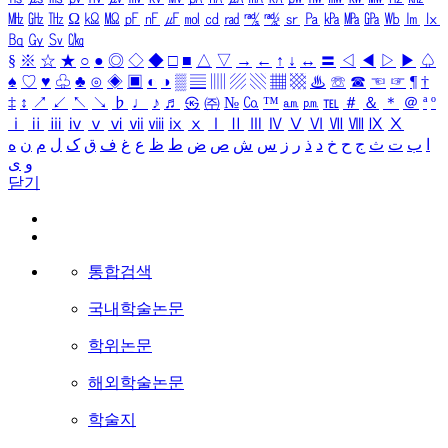
㎒
㎓
㎔
Ω
㏀
㏁
㎊
㎋
㎌
㏖
㏅
㎭
㎮
㎯
㏛
㎩
㎪
㎫
㎬
㏝
㏐
㏓
㏃
㏉
㏜
㏆
§
※
☆
★
○
●
◎
◇
◆
□
■
△
▽
→
←
↑
↓
↔
〓
◁
◀
▷
▶
♤
♠
♡
♥
♧
♣
⊙
◈
▣
◐
◑
▒
▤
▥
▨
▧
▦
▩
♨
☏
☎
☜
☞
¶
†
‡
↕
↗
↙
↖
↘
♭
♩
♪
♬
㉿
㈜
№
㏇
™
㏂
㏘
℡
＃
＆
＊
＠
ª
º
ⅰ
ⅱ
ⅲ
ⅳ
ⅴ
ⅵ
ⅶ
ⅷ
ⅸ
ⅹ
Ⅰ
Ⅱ
Ⅲ
Ⅳ
Ⅴ
Ⅵ
Ⅶ
Ⅷ
Ⅸ
Ⅹ
ا
ب
ت
ث
ج
ح
خ
د
ذ
ر
ز
س
ش
ص
ض
ط
ظ
ع
غ
ف
ق
ک
ل
م
ن
ه
و
ی
닫기
통합검색
국내학술논문
학위논문
해외학술논문
학술지