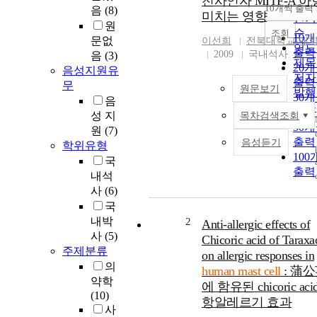
전사인자 MITF-A 
순
10개씩 출력
음
(8)
내림
미치는 영향
인기
원
순
조회
10
문없
이선희
전북대학교 대
연도
출력
2009
국내석사
음
(3)
제목
20
음성지원유
저자
출력
무
원문보기
발행
30
음
관순
출력
성 지
목차검색조회
50
원
(7)
출력
음성듣기
학위유형
100
국
출력
내석
사
(6)
국
내박
2
Anti‐allergic effects of
사
(5)
Chicoric acid of Tarax
주제분류
on allergic responses in
의
human mast cell
: 蒲
약학
에 함유된 chicoric ac
(10)
항알레르기 효과
사