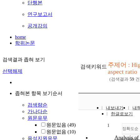
단행본
연구보고서
공개강의
home
학위논문
검색결과 좁혀 보기
주제어 : Hi
검색키워드
aspect ratio
선택해제
(검색결과
59
건
좁혀본 항목 보기순서
검색량순
내보내기
내
가나다순
한글로보기
원문유무
원문있음
(49)
1
정확도순
원문없음
(10)
Analysis of
음성지원유무
내림차순