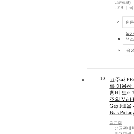
university
2019
국
원문
목차
색조
음
10
고주파 PE
를 이용한
횡비 트렌
조의 Void-F
Gap Fill
Bias Puls
김근휘
성균관대학
반대학원