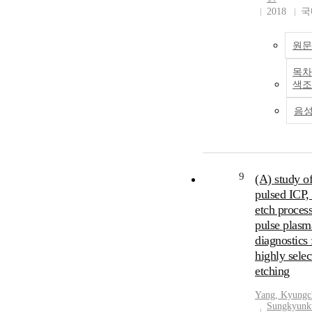
2018
국
원문
목차
색조
음
9
(A) study o
pulsed ICP
etch proces
pulse plasm
diagnostics 
highly selec
etching
Yang, Kyungc
Sungkyun