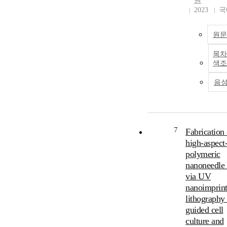
원
2023
국
원문
목차
색조
음
7
Fabrication 
high-aspect-
polymeric
nanoneedle 
via UV
nanoimprin
lithography 
guided cell
culture and