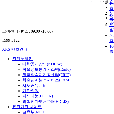
순
조회
1
연
출
제
2
저
출
발
3
관
출
고객센터 (평일: 09:00~18:00)
5
1599-3122
출
1
ARS 번호안내
출
관련누리집
대학공개강의(KOCW)
학술정보통계시스템(Rinfo)
외국학술지지원센터(FRIC)
학술관계분석서비스(SAM)
사서커뮤니티
기관회원
지식나눔(LOOK)
의학전자도서관(MEDLIS)
유관기관 사이트
교육부(MOE)