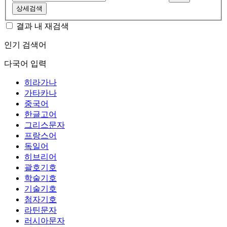
상세검색
결과 내 재검색
인기 검색어
다국어 입력
히라가나
가타카나
중국어
한글고어
그리스문자
프랑스어
독일어
히브리어
괄호기호
학술기호
기술기호
첨자기호
라틴문자
러시아문자