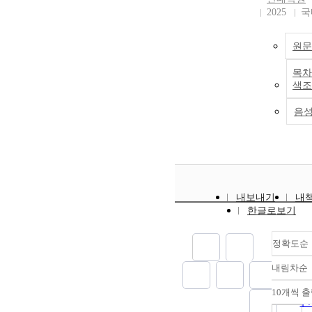
2025
국
원문
목차
색조
음
내보내기
내
한글로보기
정확도순
내림차순
정
순
10개씩 
내
인