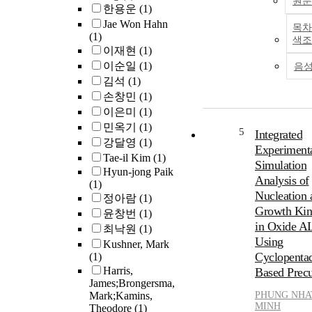
원문
한용운
(1)
Jae Won Hahn
목차
(1)
색조
이재현
(1)
이순일
(1)
음
김석
(1)
손창민
(1)
이은미
(1)
민옥기
(1)
5
Integrated
강달영
(1)
Experimenta
Tae-il Kim
(1)
Simulation
Hyun-jong Paik
Analysis of
(1)
Nucleation 
정아람
(1)
Growth Kin
윤창번
(1)
in Oxide A
최낙원
(1)
Using
Kushner, Mark
Cyclopentad
(1)
Harris,
Based Precu
James;Brongersma,
Mark;Kamins,
PHUNG NHA
MINH
Theodore
(1)