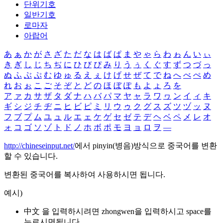
단위기호
일반기호
로마자
아랍어
あ
ぁ
か
が
さ
ざ
た
だ
な
は
ば
ぱ
ま
や
ゃ
ら
わ
ゎ
ん
い
ぃ
き
ぎ
し
じ
ち
ぢ
に
ひ
び
ぴ
み
り
う
ぅ
く
ぐ
す
ず
つ
づ
っ
ぬ
ふ
ぶ
ぷ
む
ゆ
ゅ
る
え
ぇ
け
げ
せ
ぜ
て
で
ね
へ
べ
ぺ
め
れ
お
ぉ
こ
ご
そ
ぞ
と
ど
の
ほ
ぼ
ぽ
も
よ
ょ
ろ
を
ア
ァ
カ
サ
ザ
タ
ダ
ナ
ハ
バ
パ
マ
ヤ
ャ
ラ
ワ
ヮ
ン
イ
ィ
キ
ギ
シ
ジ
チ
ヂ
ニ
ヒ
ビ
ピ
ミ
リ
ウ
ゥ
ク
グ
ス
ズ
ツ
ヅ
ッ
ヌ
フ
ブ
プ
ム
ユ
ュ
ル
エ
ェ
ケ
ゲ
セ
ゼ
テ
デ
ヘ
ベ
ペ
メ
レ
オ
ォ
コ
ゴ
ソ
ゾ
ト
ド
ノ
ホ
ボ
ポ
モ
ヨ
ョ
ロ
ヲ
―
http://chineseinput.net/
에서 pinyin(병음)방식으로 중국어를 변환
할 수 있습니다.
변환된 중국어를 복사하여 사용하시면 됩니다.
예시)
中文 을 입력하시려면
zhongwen
을 입력하시고 space를
누르시면됩니다.