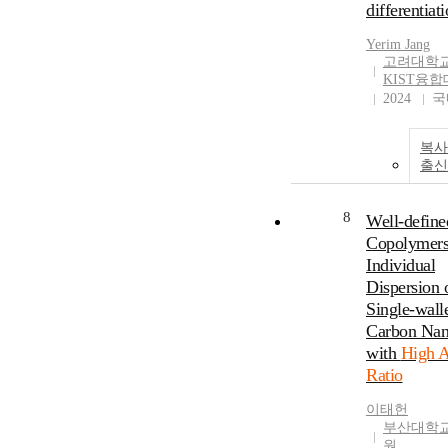
differentiat
Yerim Jang
고려대학교
KIST융
2024
국
복사
출신
8
Well-define
Copolymers
Individual
Dispersion 
Single-wall
Carbon Nan
with
High A
Ratio
이태헌
부산대학교
원