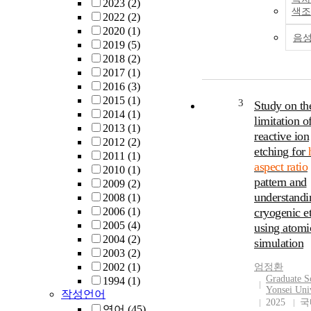
2023
(2)
색조
2022
(2)
2020
(1)
음
2019
(5)
2018
(2)
2017
(1)
2016
(3)
2015
(1)
3
Study on th
2014
(1)
limitation o
2013
(1)
reactive ion
2012
(2)
etching for
2011
(1)
aspect ratio
2010
(1)
pattern and
2009
(2)
understandi
2008
(1)
2006
(1)
cryogenic e
2005
(4)
using atomi
2004
(2)
simulation
2003
(2)
2002
(1)
엄정환
Graduate S
1994
(1)
Yonsei Uni
작성언어
2025
국
영어
(45)