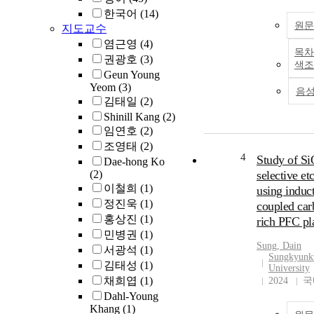
한국어
(14)
원문
지도교수
염근영
(4)
목차
권광호
(3)
색조
Geun Young
Yeom
(3)
음
김태일
(2)
Shinill Kang
(2)
임연호
(2)
조영태
(2)
4
Study of Si
Dae-hong Ko
(2)
selective et
이철희
(1)
using induc
정진욱
(1)
coupled car
홍상진
(1)
rich PFC p
민병권
(1)
Sung, Dain
서광석
(1)
Sungkyun
김태성
(1)
University
채희엽
(1)
2024
국
Dahl-Young
Khang
(1)