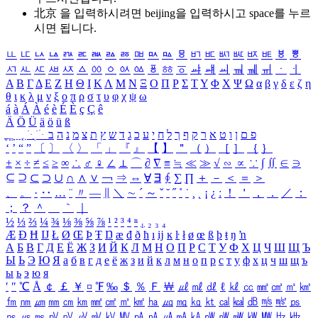
北京 을 입력하시려면
beijing
을 입력하시고 space를 누르
시면 됩니다.
ㅥ
ㅦ
ㅧ
ㅨ
ㅩ
ㅪ
ㅫ
ㅬ
ㅭ
ㅮ
ㅯ
ㅰ
ㅱ
ㅲ
ㅳ
ㅴ
ㅵ
ㅶ
ㅷ
ㅸ
ㅹ
ㅺ
ㅻ
ㅼ
ㅽ
ㅾ
ㅿ
ㆀ
ㆁ
ㆂ
ㆃ
ㆄ
ㆅ
ㆆ
ㆇ
ㆈ
ㆉ
ㆊ
ㆋ
ㆌ
ㆍ
ㆎ
Α
Β
Γ
Δ
Ε
Ζ
Η
Θ
Ι
Κ
Λ
Μ
Ν
Ξ
Ο
Π
Ρ
Σ
Τ
Υ
Φ
Χ
Ψ
Ω
α
β
γ
δ
ε
ζ
η
θ
ι
κ
λ
μ
ν
ξ
ο
π
ρ
σ
τ
υ
φ
χ
ψ
ω
á
à
Á
À
é
è
É
È
ç
Ç
ê
Ä
Ö
Ü
ä
ö
ü
ß
ְ
ֳ
ֲ
ֱ
ָ
ַ
ֵ
ֶ
ִ
ֹ
ּ
ֻ
ׂ
ׁ
ּ
ב
ה
נ
מ
צ
ת
ץ
ש
ד
ג
כ
ע
י
ח
ל
ך
ף
ק
ר
א
ט
ו
ן
ם
פ
‘
’
“
”
〔
〕
〈
〉
「
」
『
』
【
】
＂
（
）
［
］
｛
｝
±
×
÷
≠
≤
≥
∞
∴
♂
♀
∠
⊥
⌒
∂
∇
≡
≒
≪
≫
√
∽
∝
∵
∫
∬
∈
∋
⊆
⊇
⊂
⊃
∪
∩
∧
∨
￢
⇒
⇔
∀
∃
∮
∑
∏
＋
－
＜
＝
＞
、
。
·
‥
…
¨
〃
―
∥
＼
∼
´
～
ˇ
˘
˝
˚
˙
¸
˛
¡
¿
ː
！
＇
，
．
／
：
；
？
＾
＿
｀
｜
½
⅓
⅔
¼
¾
⅛
⅜
⅝
⅞
¹
²
³
⁴
ⁿ
₁
₂
₃
₄
Æ
Ð
Ħ
Ĳ
Ł
Ø
Œ
Þ
Ŧ
Ŋ
æ
đ
ð
ħ
ı
ĳ
ĸ
ŀ
ł
ø
œ
ß
þ
ŧ
ŋ
ŉ
А
Б
В
Г
Д
Е
Ё
Ж
З
И
Й
К
Л
М
Н
О
П
Р
С
Т
У
Ф
Х
Ц
Ч
Ш
Щ
Ъ
Ы
Ь
Э
Ю
Я
а
б
в
г
д
е
ё
ж
з
и
й
к
л
м
н
о
п
р
с
т
у
ф
х
ц
ч
ш
щ
ъ
ы
ь
э
ю
я
′
″
℃
Å
￠
￡
￥
¤
℉
‰
＄
％
Ｆ
￦
㎕
㎖
㎗
ℓ
㎘
㏄
㎣
㎤
㎥
㎦
㎙
㎚
㎛
㎜
㎝
㎞
㎟
㎠
㎡
㎢
㏊
㎍
㎎
㎏
㏏
㎈
㎉
㏈
㎧
㎨
㎰
㎱
㎲
㎳
㎴
㎵
㎶
㎷
㎸
㎹
㎀
㎁
㎂
㎃
㎄
㎺
㎻
㎽
㎾
㎿
㎐
㎑