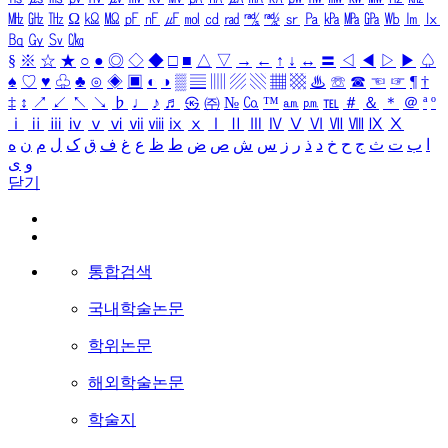
㎒
㎓
㎔
Ω
㏀
㏁
㎊
㎋
㎌
㏖
㏅
㎭
㎮
㎯
㏛
㎩
㎪
㎫
㎬
㏝
㏐
㏓
㏃
㏉
㏜
㏆
§
※
☆
★
○
●
◎
◇
◆
□
■
△
▽
→
←
↑
↓
↔
〓
◁
◀
▷
▶
♤
♠
♡
♥
♧
♣
⊙
◈
▣
◐
◑
▒
▤
▥
▨
▧
▦
▩
♨
☏
☎
☜
☞
¶
†
‡
↕
↗
↙
↖
↘
♭
♩
♪
♬
㉿
㈜
№
㏇
™
㏂
㏘
℡
＃
＆
＊
＠
ª
º
ⅰ
ⅱ
ⅲ
ⅳ
ⅴ
ⅵ
ⅶ
ⅷ
ⅸ
ⅹ
Ⅰ
Ⅱ
Ⅲ
Ⅳ
Ⅴ
Ⅵ
Ⅶ
Ⅷ
Ⅸ
Ⅹ
ا
ب
ت
ث
ج
ح
خ
د
ذ
ر
ز
س
ش
ص
ض
ط
ظ
ع
غ
ف
ق
ک
ل
م
ن
ه
و
ی
닫기
통합검색
국내학술논문
학위논문
해외학술논문
학술지