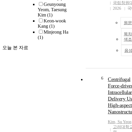
국립창원
Geunyoung
2026
국
Yeom, Taesung
Kim
(1)
Keon-wook
원문
Kang
(1)
Minjeong Ha
목차
(1)
색조
오늘 본 자료
음
6
Centrifugal
Force-drive
Intracellular
Delivery Us
High-aspect
Nanostructu
Kim, Su Yeon
고려대학교