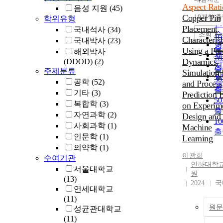
정
Aspect Rati
음성 지원
(45)
순
Copper Pin
10개씩 
학위유형
내
인
Placement
국내석사
(34)
순
조회
1
Characterist
국내박사
(23)
연
출
Using a Part
해외박사
제
2
Dynamics
(DDOD)
(2)
저
출
주제분류
Simulation
발
3
공학
(52)
and Process
관
출
기타
(3)
Prediction 
5
복합학
(3)
on Experim
출
자연과학
(2)
Design and
1
사회과학
(1)
Machine
출
인문학
(1)
Learning
의약학
(1)
이광희
수여기관
인하대학교
서울대학교
원
(13)
2024
국
연세대학교
(11)
원문
성균관대학교
(11)