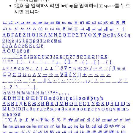
北京 을 입력하시려면
beijing
을 입력하시고 space를 누르
시면 됩니다.
ㅥ
ㅦ
ㅧ
ㅨ
ㅩ
ㅪ
ㅫ
ㅬ
ㅭ
ㅮ
ㅯ
ㅰ
ㅱ
ㅲ
ㅳ
ㅴ
ㅵ
ㅶ
ㅷ
ㅸ
ㅹ
ㅺ
ㅻ
ㅼ
ㅽ
ㅾ
ㅿ
ㆀ
ㆁ
ㆂ
ㆃ
ㆄ
ㆅ
ㆆ
ㆇ
ㆈ
ㆉ
ㆊ
ㆋ
ㆌ
ㆍ
ㆎ
Α
Β
Γ
Δ
Ε
Ζ
Η
Θ
Ι
Κ
Λ
Μ
Ν
Ξ
Ο
Π
Ρ
Σ
Τ
Υ
Φ
Χ
Ψ
Ω
α
β
γ
δ
ε
ζ
η
θ
ι
κ
λ
μ
ν
ξ
ο
π
ρ
σ
τ
υ
φ
χ
ψ
ω
á
à
Á
À
é
è
É
È
ç
Ç
ê
Ä
Ö
Ü
ä
ö
ü
ß
ְ
ֳ
ֲ
ֱ
ָ
ַ
ֵ
ֶ
ִ
ֹ
ּ
ֻ
ׂ
ׁ
ּ
ב
ה
נ
מ
צ
ת
ץ
ש
ד
ג
כ
ע
י
ח
ל
ך
ף
ק
ר
א
ט
ו
ן
ם
פ
‘
’
“
”
〔
〕
〈
〉
「
」
『
』
【
】
＂
（
）
［
］
｛
｝
±
×
÷
≠
≤
≥
∞
∴
♂
♀
∠
⊥
⌒
∂
∇
≡
≒
≪
≫
√
∽
∝
∵
∫
∬
∈
∋
⊆
⊇
⊂
⊃
∪
∩
∧
∨
￢
⇒
⇔
∀
∃
∮
∑
∏
＋
－
＜
＝
＞
、
。
·
‥
…
¨
〃
―
∥
＼
∼
´
～
ˇ
˘
˝
˚
˙
¸
˛
¡
¿
ː
！
＇
，
．
／
：
；
？
＾
＿
｀
｜
½
⅓
⅔
¼
¾
⅛
⅜
⅝
⅞
¹
²
³
⁴
ⁿ
₁
₂
₃
₄
Æ
Ð
Ħ
Ĳ
Ł
Ø
Œ
Þ
Ŧ
Ŋ
æ
đ
ð
ħ
ı
ĳ
ĸ
ŀ
ł
ø
œ
ß
þ
ŧ
ŋ
ŉ
А
Б
В
Г
Д
Е
Ё
Ж
З
И
Й
К
Л
М
Н
О
П
Р
С
Т
У
Ф
Х
Ц
Ч
Ш
Щ
Ъ
Ы
Ь
Э
Ю
Я
а
б
в
г
д
е
ё
ж
з
и
й
к
л
м
н
о
п
р
с
т
у
ф
х
ц
ч
ш
щ
ъ
ы
ь
э
ю
я
′
″
℃
Å
￠
￡
￥
¤
℉
‰
＄
％
Ｆ
￦
㎕
㎖
㎗
ℓ
㎘
㏄
㎣
㎤
㎥
㎦
㎙
㎚
㎛
㎜
㎝
㎞
㎟
㎠
㎡
㎢
㏊
㎍
㎎
㎏
㏏
㎈
㎉
㏈
㎧
㎨
㎰
㎱
㎲
㎳
㎴
㎵
㎶
㎷
㎸
㎹
㎀
㎁
㎂
㎃
㎄
㎺
㎻
㎽
㎾
㎿
㎐
㎑