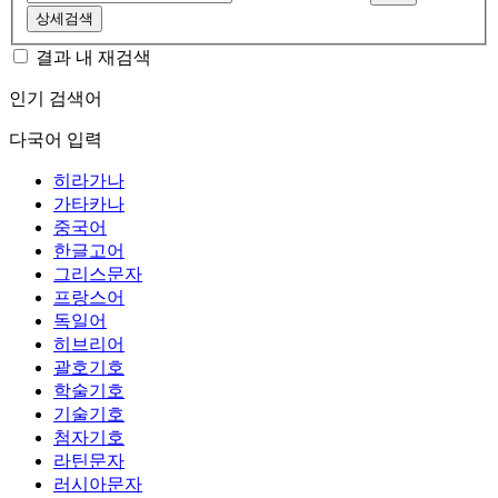
상세검색
결과 내 재검색
인기 검색어
다국어 입력
히라가나
가타카나
중국어
한글고어
그리스문자
프랑스어
독일어
히브리어
괄호기호
학술기호
기술기호
첨자기호
라틴문자
러시아문자