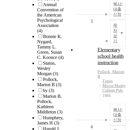
복사/
Annual
대출
Convention of
신청
the American
Psychological
5
Association
목
(4)
차
보
Bonnie K.
기
Nygard,
Tammy L.
Elementary
Green, Susan
school health
C. Koonce
(4)
instruction
Staton,
Wesley
Pollock, Marion
Morgan
(3)
B
Pollock,
Times
Marion B
(3)
Mirror/Mosby
by
(3)
College Pub.
1984
Marion B.
Pollock,
Kathleen
복사/
Middleton
(3)
대출
Humphrey,
신청
James H
(3)
6
Harold J.