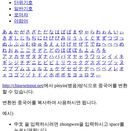
단위기호
일반기호
로마자
아랍어
あ
ぁ
か
が
さ
ざ
た
だ
な
は
ば
ぱ
ま
や
ゃ
ら
わ
ゎ
ん
い
ぃ
き
ぎ
し
じ
ち
ぢ
に
ひ
び
ぴ
み
り
う
ぅ
く
ぐ
す
ず
つ
づ
っ
ぬ
ふ
ぶ
ぷ
む
ゆ
ゅ
る
え
ぇ
け
げ
せ
ぜ
て
で
ね
へ
べ
ぺ
め
れ
お
ぉ
こ
ご
そ
ぞ
と
ど
の
ほ
ぼ
ぽ
も
よ
ょ
ろ
を
ア
ァ
カ
サ
ザ
タ
ダ
ナ
ハ
バ
パ
マ
ヤ
ャ
ラ
ワ
ヮ
ン
イ
ィ
キ
ギ
シ
ジ
チ
ヂ
ニ
ヒ
ビ
ピ
ミ
リ
ウ
ゥ
ク
グ
ス
ズ
ツ
ヅ
ッ
ヌ
フ
ブ
プ
ム
ユ
ュ
ル
エ
ェ
ケ
ゲ
セ
ゼ
テ
デ
ヘ
ベ
ペ
メ
レ
オ
ォ
コ
ゴ
ソ
ゾ
ト
ド
ノ
ホ
ボ
ポ
モ
ヨ
ョ
ロ
ヲ
―
http://chineseinput.net/
에서 pinyin(병음)방식으로 중국어를 변환
할 수 있습니다.
변환된 중국어를 복사하여 사용하시면 됩니다.
예시)
中文 을 입력하시려면
zhongwen
을 입력하시고 space를
누르시면됩니다.