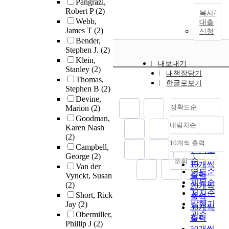
Pangrazi,
Robert P
(2)
복사/
Webb,
대출
James T
(2)
신청
Bender,
Stephen J.
(2)
Klein,
내보내기
Stanley
(2)
내책장담기
Thomas,
한글로보기
Stephen B
(2)
Devine,
정확도순
Marion
(2)
Goodman,
내림차순
Karen Nash
정확도
(2)
순
10개씩 출력
내림차순
Campbell,
인기도
George
(2)
순
조회
10개씩
Van der
연도순
출력
Vynckt, Susan
제목순
(2)
20개씩
저자순
Short, Rick
출력
발행기
Jay
(2)
30개씩
Obermiller,
관순
출력
Phillip J
(2)
50개씩