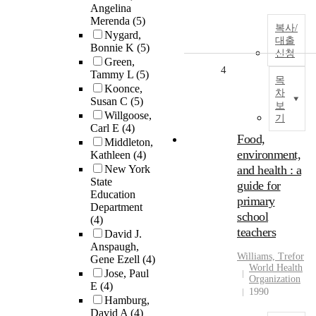
Angelina
Merenda
(5)
복사/
Nygard,
대출
Bonnie K
(5)
신청
Green,
4
Tammy L
(5)
목
Koonce,
차
Susan C
(5)
보
Willgoose,
기
Carl E
(4)
Food,
Middleton,
environment,
Kathleen
(4)
New York
and health : a
State
guide for
Education
primary
Department
school
(4)
teachers
David J.
Anspaugh,
Williams, Trefor
Gene Ezell
(4)
World Health
Jose, Paul
Organization
E
(4)
1990
Hamburg,
David A
(4)