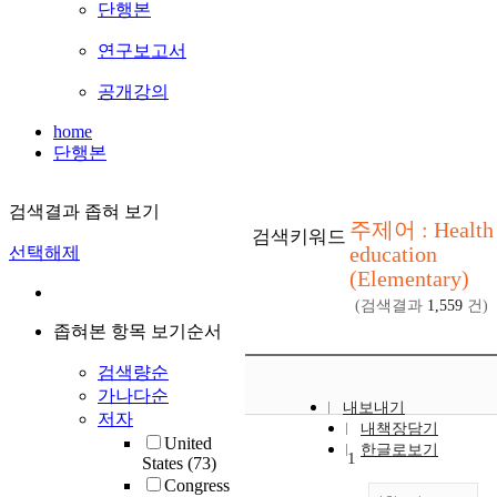
단행본
연구보고서
공개강의
home
단행본
검색결과 좁혀 보기
주제어 : Health
검색키워드
education
선택해제
(Elementary)
(검색결과
1,559
건)
좁혀본 항목 보기순서
검색량순
가나다순
내보내기
저자
내책장담기
United
한글로보기
1
States
(73)
Congress