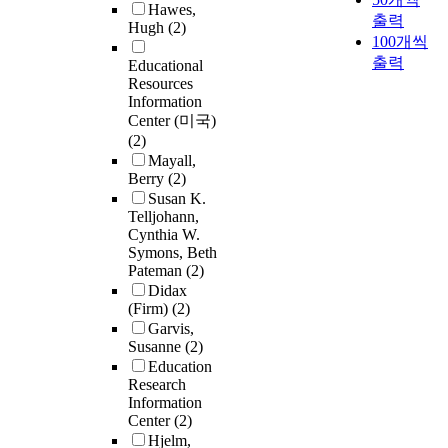
Hawes,
출력
Hugh
(2)
100개씩
출력
Educational
Resources
Information
Center (미국)
(2)
Mayall,
Berry
(2)
Susan K.
Telljohann,
Cynthia W.
Symons, Beth
Pateman
(2)
Didax
(Firm)
(2)
Garvis,
Susanne
(2)
Education
Research
Information
Center
(2)
Hjelm,