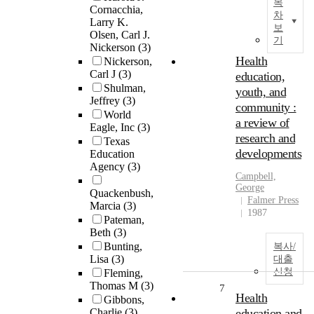
목
Cornacchia,
차
Larry K.
보
Olsen, Carl J.
기
Nickerson
(3)
Health
Nickerson,
Carl J
(3)
education,
Shulman,
youth, and
Jeffrey
(3)
community :
World
a review of
Eagle, Inc
(3)
research and
Texas
developments
Education
Agency
(3)
Campbell,
George
Quackenbush,
Falmer Press
Marcia
(3)
1987
Pateman,
Beth
(3)
Bunting,
복사/
Lisa
(3)
대출
신청
Fleming,
Thomas M
(3)
7
Health
Gibbons,
Charlie
(3)
education and