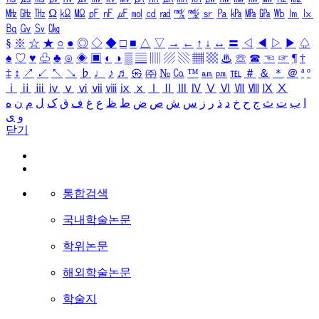
㎒
㎓
㎔
Ω
㏀
㏁
㎊
㎋
㎌
㏖
㏅
㎭
㎮
㎯
㏛
㎩
㎪
㎫
㎬
㏝
㏐
㏓
㏃
㏉
㏜
㏆
§
※
☆
★
○
●
◎
◇
◆
□
■
△
▽
→
←
↑
↓
↔
〓
◁
◀
▷
▶
♤
♠
♡
♥
♧
♣
⊙
◈
▣
◐
◑
▒
▤
▥
▨
▧
▦
▩
♨
☏
☎
☜
☞
¶
†
‡
↕
↗
↙
↖
↘
♭
♩
♪
♬
㉿
㈜
№
㏇
™
㏂
㏘
℡
＃
＆
＊
＠
ª
º
ⅰ
ⅱ
ⅲ
ⅳ
ⅴ
ⅵ
ⅶ
ⅷ
ⅸ
ⅹ
Ⅰ
Ⅱ
Ⅲ
Ⅳ
Ⅴ
Ⅵ
Ⅶ
Ⅷ
Ⅸ
Ⅹ
ا
ب
ت
ث
ج
ح
خ
د
ذ
ر
ز
س
ش
ص
ض
ط
ظ
ع
غ
ف
ق
ک
ل
م
ن
ه
و
ی
닫기
통합검색
국내학술논문
학위논문
해외학술논문
학술지