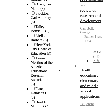
Ozias, Jan
youth : a
Marie
(3)
review of
Stockton,
research and
Carl Anthony
development
(3)
Talley,
Campbell,
Ronda C
(3)
George
Aiello,
Falmer Press
Barbara
(3)
1984
New York
City Board of
복사/
Education
(3)
대출
Annual
신청
Meeting of the
American
8
Health
Educational
education :
Research
Association
elementary
(3)
and middle
Plato,
school
Kathleen C
applications
(3)
Dunkle,
Telljohann,
Margaret C