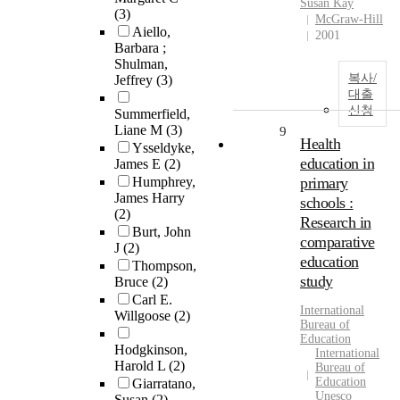
Susan Kay
(3)
McGraw-Hill
Aiello,
2001
Barbara ;
Shulman,
복사/
Jeffrey
(3)
대출
신청
Summerfield,
Liane M
(3)
9
Health
Ysseldyke,
education in
James E
(2)
Humphrey,
primary
James Harry
schools :
(2)
Research in
Burt, John
comparative
J
(2)
education
Thompson,
study
Bruce
(2)
Carl E.
International
Willgoose
(2)
Bureau of
Education
Hodgkinson,
International
Harold L
(2)
Bureau of
Education
Giarratano,
Unesco
Susan
(2)