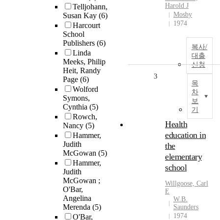
Harold J
Telljohann,
Mosby
Susan Kay
(6)
1974
Harcourt
School
Publishers
(6)
복사/
Linda
대출
Meeks, Philip
신청
Heit, Randy
3
Page
(6)
목
Wolford
차
Symons,
보
Cynthia
(5)
기
Rowch,
Health
Nancy
(5)
education in
Hammer,
Judith
the
McGowan
(5)
elementary
Hammer,
school
Judith
McGowan ;
Willgoose, Carl
O'Bar,
E
Angelina
W.B.
Merenda
(5)
Saunders
1974
O'Bar,