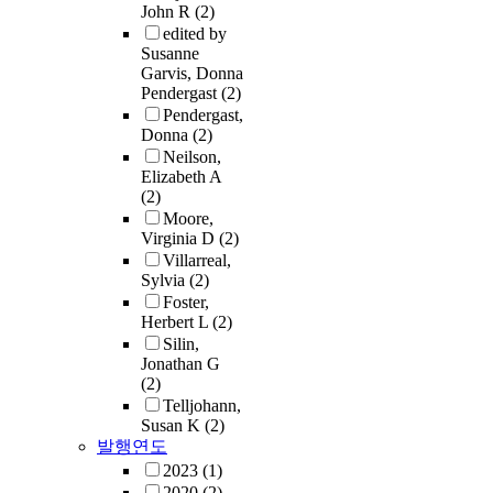
John R
(2)
edited by
Susanne
Garvis, Donna
Pendergast
(2)
Pendergast,
Donna
(2)
Neilson,
Elizabeth A
(2)
Moore,
Virginia D
(2)
Villarreal,
Sylvia
(2)
Foster,
Herbert L
(2)
Silin,
Jonathan G
(2)
Telljohann,
Susan K
(2)
발행연도
2023
(1)
2020
(2)