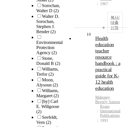
1967
Sorochan,
Walter D
(2)
Walter D.
복사/
Sorochan,
대출
Stephen J.
신청
Bender
(2)
10
Health
Environmental
education
Protection
teacher
Agency
(2)
resource
Stone,
handbook : a
Donald B
(2)
Williams,
practical
Trefor
(2)
guide for K-
Moon,
12 health
Alysoun
(2)
education
Williams,
Margaret
(2)
Mahoney,
[by] Carl
Beverly Saxton
E. Willgoose
Kraus
International
(2)
Publications
Seefeldt,
1993
Vern
(2)