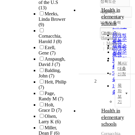
정확도순
of the U.S
(13)
Health in
내림차순
Meeks,
정확도
elementary
Linda Brower
순
10개씩 출력
schools
(9)
내림차순
인기도
순
조회
Cornacchia,
10개씩
Cornacchia,
Harold J
연도순
Harold J
(8)
출력
Mosby
제목순
Ezell,
20개씩
1996
저자순
Gene
(7)
출력
발행기
Anspaugh,
30개씩
복사/
David J
(7)
관순
출력
대출
Balding,
50개씩
신청
John
(7)
출력
2
Heit, Philip
100개씩
목
(7)
차
출력
Page,
보
Randy M
(7)
기
Holt,
Grace D
(7)
Health in
Olsen,
elementary
Larry K
(6)
schools
Miller,
Dean F
(6)
Cornacchia,