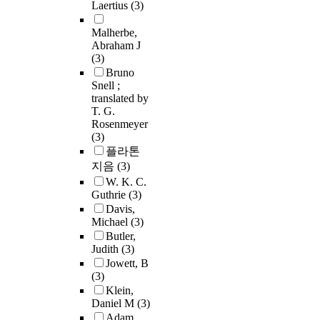
Laertius
(3)
Malherbe,
Abraham J
(3)
Bruno
Snell ;
translated by
T. G.
Rosenmeyer
(3)
플라톤
지음
(3)
W. K. C.
Guthrie
(3)
Davis,
Michael
(3)
Butler,
Judith
(3)
Jowett, B
(3)
Klein,
Daniel M
(3)
Adam,