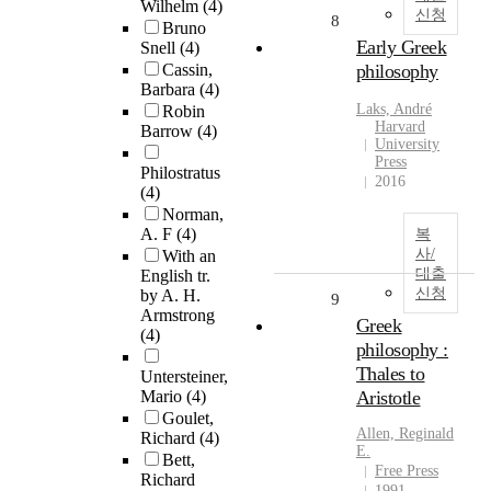
Wilhelm
(4)
신청
8
Bruno
Early Greek
Snell
(4)
Cassin,
philosophy
Barbara
(4)
Laks, André
Robin
Harvard
Barrow
(4)
University
Press
Philostratus
2016
(4)
Norman,
A. F
(4)
복
사/
With an
대출
English tr.
신청
by A. H.
9
Armstrong
Greek
(4)
philosophy :
Thales to
Untersteiner,
Mario
(4)
Aristotle
Goulet,
Allen, Reginald
Richard
(4)
E.
Bett,
Free Press
Richard
1991