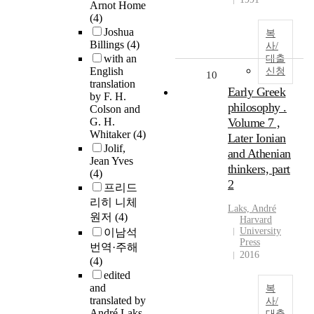
Arnot Home
(4)
Joshua
복
Billings
(4)
사/
with an
대출
English
신청
10
translation
Early Greek
by F. H.
philosophy .
Colson and
G. H.
Volume 7 ,
Whitaker
(4)
Later Ionian
Jolif,
and Athenian
Jean Yves
thinkers, part
(4)
2
프리드
리히 니체
Laks, André
원저
(4)
Harvard
University
이남석
Press
번역·주해
2016
(4)
edited
and
복
translated by
사/
André Laks
대출