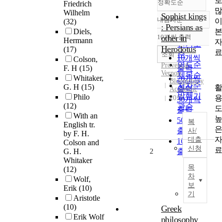
정확도순
Friedrich
Wilhelm
Sophist kings
내림차순
(32)
정확도
: Persians as
Diels,
순
10개씩 출력
other in
Hermann
내림차순
인기도
Herodotus
(17)
순
조회
10개씩
Colson,
연도순
Provencal,
F. H
(15)
출력
Vernon
제목순
Whitaker,
20개씩
Bloomsbury
저자순
G. H
(15)
출력
Academic
발행기
Philo
2015
30개씩
(12)
관순
출력
With an
50개씩
복
English tr.
출력
사/
by F. H.
대출
100개씩
Colson and
신청
G. H.
2
출력
Whitaker
목
(12)
차
Wolf,
보
Erik
(10)
기
Aristotle
(10)
Greek
Erik Wolf
philosophy