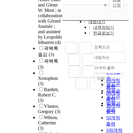
and Glenn
신청
W. Most ; in
collaboration
with Gérard
내보내기
Journée ;
내책장담기
and assisted
한글로보기
by Leopoldo
Iribarren
(4)
정확도순
곽복록
옮김
(3)
내림차순
정확도
곽복록
순
(3)
10개씩 출력
내림차순
인기도
Xenophon
순
조회
10개씩
(3)
연도순
출력
Bartlett,
제목순
20개씩
Robert C.
저자순
출력
(3)
발행기
30개씩
Vlastos,
관순
Gregory
(3)
출력
Wilson,
50개씩
Catherine
출력
(3)
100개씩