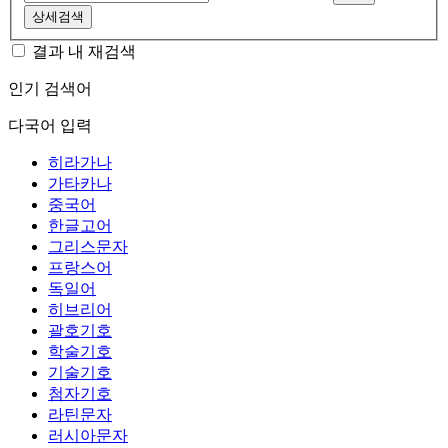
상세검색
결과 내 재검색
인기 검색어
다국어 입력
히라가나
가타카나
중국어
한글고어
그리스문자
프랑스어
독일어
히브리어
괄호기호
학술기호
기술기호
첨자기호
라틴문자
러시아문자