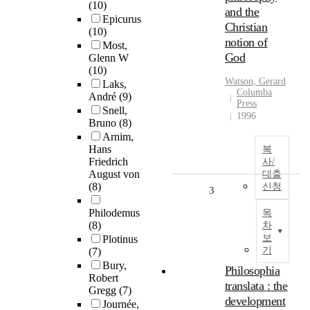
(10)
and the
Epicurus
Christian
(10)
notion of
Most,
God
Glenn W
(10)
Watson, Gerard
Laks,
Columba
André
(9)
Press
Snell,
1996
Bruno
(8)
Arnim,
Hans
복
Friedrich
사/
August von
대출
(8)
신청
3
Philodemus
목
(8)
차
보
Plotinus
기
(7)
Bury,
Philosophia
Robert
translata : the
Gregg
(7)
development
Journée,