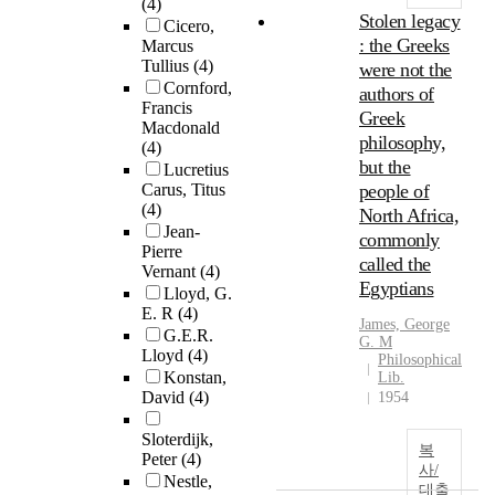
(4)
Stolen legacy
Cicero,
: the Greeks
Marcus
Tullius
(4)
were not the
Cornford,
authors of
Francis
Greek
Macdonald
philosophy,
(4)
but the
Lucretius
Carus, Titus
people of
(4)
North Africa,
Jean-
commonly
Pierre
called the
Vernant
(4)
Egyptians
Lloyd, G.
E. R
(4)
James, George
G.E.R.
G. M
Lloyd
(4)
Philosophical
Konstan,
Lib.
David
(4)
1954
Sloterdijk,
복
Peter
(4)
사/
Nestle,
대출