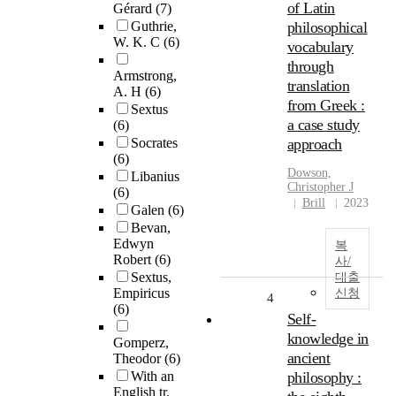
of Latin
Gérard
(7)
Guthrie,
philosophical
W. K. C
(6)
vocabulary
through
Armstrong,
translation
A. H
(6)
from Greek :
Sextus
a case study
(6)
Socrates
approach
(6)
Dowson,
Libanius
Christopher J
(6)
Brill
2023
Galen
(6)
Bevan,
Edwyn
복
Robert
(6)
사/
Sextus,
대출
Empiricus
신청
4
(6)
Self-
knowledge in
Gomperz,
ancient
Theodor
(6)
With an
philosophy :
English tr.