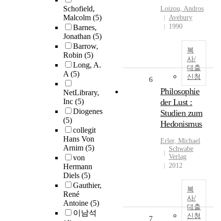
Schofield,
Loizou, Andros
Malcolm
(5)
Avebury
1990
Barnes,
Jonathan
(5)
Barrow,
복
Robin
(5)
사/
Long, A.
대출
A
(5)
신청
6
Philosophie
NetLibrary,
Inc
(5)
der Lust :
Diogenes
Studien zum
(5)
Hedonismus
collegit
Hans Von
Erler, Michael
Arnim
(5)
Schwabe
Verlag
von
2012
Hermann
Diels
(5)
Gauthier,
복
René
사/
Antoine
(5)
대출
이남석
신청
7