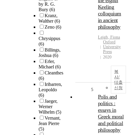
the eighth
by R. G.
Keeling
Bury
(6)
colloquium
Kranz,
in ancient
Walther
(6)
philosophy
Zeno
(6)
Leigh, Fiona
Chrysippus
Oxford
(6)
University
Billings,
Press
Joshua
(6)
2020
Erler,
Michael
(6)
복
Cleanthes
사/
(6)
대출
Iribarren,
신청
Leopoldo
5
(6)
Polis and
Jaeger,
politics :
Werner
essays in
Wilhelm
(5)
Greek moral
Vernant,
and political
Jean Pierre
(5)
philosophy