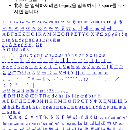
北京 을 입력하시려면
beijing
을 입력하시고 space를 누르
시면 됩니다.
ㅥ
ㅦ
ㅧ
ㅨ
ㅩ
ㅪ
ㅫ
ㅬ
ㅭ
ㅮ
ㅯ
ㅰ
ㅱ
ㅲ
ㅳ
ㅴ
ㅵ
ㅶ
ㅷ
ㅸ
ㅹ
ㅺ
ㅻ
ㅼ
ㅽ
ㅾ
ㅿ
ㆀ
ㆁ
ㆂ
ㆃ
ㆄ
ㆅ
ㆆ
ㆇ
ㆈ
ㆉ
ㆊ
ㆋ
ㆌ
ㆍ
ㆎ
Α
Β
Γ
Δ
Ε
Ζ
Η
Θ
Ι
Κ
Λ
Μ
Ν
Ξ
Ο
Π
Ρ
Σ
Τ
Υ
Φ
Χ
Ψ
Ω
α
β
γ
δ
ε
ζ
η
θ
ι
κ
λ
μ
ν
ξ
ο
π
ρ
σ
τ
υ
φ
χ
ψ
ω
á
à
Á
À
é
è
É
È
ç
Ç
ê
Ä
Ö
Ü
ä
ö
ü
ß
ְ
ֳ
ֲ
ֱ
ָ
ַ
ֵ
ֶ
ִ
ֹ
ּ
ֻ
ׂ
ׁ
ּ
ב
ה
נ
מ
צ
ת
ץ
ש
ד
ג
כ
ע
י
ח
ל
ך
ף
ק
ר
א
ט
ו
ן
ם
פ
‘
’
“
”
〔
〕
〈
〉
「
」
『
』
【
】
＂
（
）
［
］
｛
｝
±
×
÷
≠
≤
≥
∞
∴
♂
♀
∠
⊥
⌒
∂
∇
≡
≒
≪
≫
√
∽
∝
∵
∫
∬
∈
∋
⊆
⊇
⊂
⊃
∪
∩
∧
∨
￢
⇒
⇔
∀
∃
∮
∑
∏
＋
－
＜
＝
＞
、
。
·
‥
…
¨
〃
―
∥
＼
∼
´
～
ˇ
˘
˝
˚
˙
¸
˛
¡
¿
ː
！
＇
，
．
／
：
；
？
＾
＿
｀
｜
½
⅓
⅔
¼
¾
⅛
⅜
⅝
⅞
¹
²
³
⁴
ⁿ
₁
₂
₃
₄
Æ
Ð
Ħ
Ĳ
Ł
Ø
Œ
Þ
Ŧ
Ŋ
æ
đ
ð
ħ
ı
ĳ
ĸ
ŀ
ł
ø
œ
ß
þ
ŧ
ŋ
ŉ
А
Б
В
Г
Д
Е
Ё
Ж
З
И
Й
К
Л
М
Н
О
П
Р
С
Т
У
Ф
Х
Ц
Ч
Ш
Щ
Ъ
Ы
Ь
Э
Ю
Я
а
б
в
г
д
е
ё
ж
з
и
й
к
л
м
н
о
п
р
с
т
у
ф
х
ц
ч
ш
щ
ъ
ы
ь
э
ю
я
′
″
℃
Å
￠
￡
￥
¤
℉
‰
＄
％
Ｆ
￦
㎕
㎖
㎗
ℓ
㎘
㏄
㎣
㎤
㎥
㎦
㎙
㎚
㎛
㎜
㎝
㎞
㎟
㎠
㎡
㎢
㏊
㎍
㎎
㎏
㏏
㎈
㎉
㏈
㎧
㎨
㎰
㎱
㎲
㎳
㎴
㎵
㎶
㎷
㎸
㎹
㎀
㎁
㎂
㎃
㎄
㎺
㎻
㎽
㎾
㎿
㎐
㎑