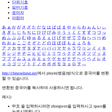
단위기호
일반기호
로마자
아랍어
あ
ぁ
か
が
さ
ざ
た
だ
な
は
ば
ぱ
ま
や
ゃ
ら
わ
ゎ
ん
い
ぃ
き
ぎ
し
じ
ち
ぢ
に
ひ
び
ぴ
み
り
う
ぅ
く
ぐ
す
ず
つ
づ
っ
ぬ
ふ
ぶ
ぷ
む
ゆ
ゅ
る
え
ぇ
け
げ
せ
ぜ
て
で
ね
へ
べ
ぺ
め
れ
お
ぉ
こ
ご
そ
ぞ
と
ど
の
ほ
ぼ
ぽ
も
よ
ょ
ろ
を
ア
ァ
カ
サ
ザ
タ
ダ
ナ
ハ
バ
パ
マ
ヤ
ャ
ラ
ワ
ヮ
ン
イ
ィ
キ
ギ
シ
ジ
チ
ヂ
ニ
ヒ
ビ
ピ
ミ
リ
ウ
ゥ
ク
グ
ス
ズ
ツ
ヅ
ッ
ヌ
フ
ブ
プ
ム
ユ
ュ
ル
エ
ェ
ケ
ゲ
セ
ゼ
テ
デ
ヘ
ベ
ペ
メ
レ
オ
ォ
コ
ゴ
ソ
ゾ
ト
ド
ノ
ホ
ボ
ポ
モ
ヨ
ョ
ロ
ヲ
―
http://chineseinput.net/
에서 pinyin(병음)방식으로 중국어를 변환
할 수 있습니다.
변환된 중국어를 복사하여 사용하시면 됩니다.
예시)
中文 을 입력하시려면
zhongwen
을 입력하시고 space를
누르시면됩니다.