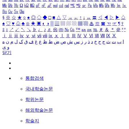
㎒
㎓
㎔
Ω
㏀
㏁
㎊
㎋
㎌
㏖
㏅
㎭
㎮
㎯
㏛
㎩
㎪
㎫
㎬
㏝
㏐
㏓
㏃
㏉
㏜
㏆
§
※
☆
★
○
●
◎
◇
◆
□
■
△
▽
→
←
↑
↓
↔
〓
◁
◀
▷
▶
♤
♠
♡
♥
♧
♣
⊙
◈
▣
◐
◑
▒
▤
▥
▨
▧
▦
▩
♨
☏
☎
☜
☞
¶
†
‡
↕
↗
↙
↖
↘
♭
♩
♪
♬
㉿
㈜
№
㏇
™
㏂
㏘
℡
＃
＆
＊
＠
ª
º
ⅰ
ⅱ
ⅲ
ⅳ
ⅴ
ⅵ
ⅶ
ⅷ
ⅸ
ⅹ
Ⅰ
Ⅱ
Ⅲ
Ⅳ
Ⅴ
Ⅵ
Ⅶ
Ⅷ
Ⅸ
Ⅹ
ا
ب
ت
ث
ج
ح
خ
د
ذ
ر
ز
س
ش
ص
ض
ط
ظ
ع
غ
ف
ق
ک
ل
م
ن
ه
و
ی
닫기
통합검색
국내학술논문
학위논문
해외학술논문
학술지