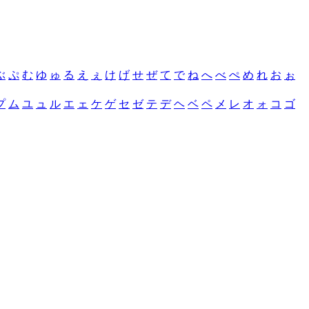
ぶ
ぷ
む
ゆ
ゅ
る
え
ぇ
け
げ
せ
ぜ
て
で
ね
へ
べ
ぺ
め
れ
お
ぉ
プ
ム
ユ
ュ
ル
エ
ェ
ケ
ゲ
セ
ゼ
テ
デ
ヘ
ベ
ペ
メ
レ
オ
ォ
コ
ゴ