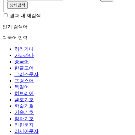
상세검색
결과 내 재검색
인기 검색어
다국어 입력
히라가나
가타카나
중국어
한글고어
그리스문자
프랑스어
독일어
히브리어
괄호기호
학술기호
기술기호
첨자기호
라틴문자
러시아문자