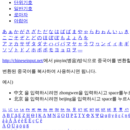
단위기호
일반기호
로마자
아랍어
あ
ぁ
か
が
さ
ざ
た
だ
な
は
ば
ぱ
ま
や
ゃ
ら
わ
ゎ
ん
い
ぃ
き
こ
ご
そ
ぞ
と
ど
の
ほ
ぼ
ぽ
も
よ
ょ
ろ
を
ア
ァ
カ
サ
ザ
タ
ダ
ナ
ハ
バ
パ
マ
ヤ
ャ
ラ
ワ
ヮ
ン
イ
ィ
キ
ギ
ソ
ゾ
ト
ド
ノ
ホ
ボ
ポ
モ
ヨ
ョ
ロ
ヲ
―
http://chineseinput.net/
에서 pinyin(병음)방식으로 중국어를 변환
변환된 중국어를 복사하여 사용하시면 됩니다.
예시)
中文 을 입력하시려면
zhongwen
을 입력하시고 space를
北京 을 입력하시려면
beijing
을 입력하시고 space를 누르
ㅥ
ㅦ
ㅧ
ㅨ
ㅩ
ㅪ
ㅫ
ㅬ
ㅭ
ㅮ
ㅯ
ㅰ
ㅱ
ㅲ
ㅳ
ㅴ
ㅵ
ㅶ
ㅷ
ㅸ
ㅹ
ㅺ
Α
Β
Γ
Δ
Ε
Ζ
Η
Θ
Ι
Κ
Λ
Μ
Ν
Ξ
Ο
Π
Ρ
Σ
Τ
Υ
Φ
Χ
Ψ
Ω
α
β
γ
δ
ε
ζ
η
á
à
Á
À
é
è
É
È
ç
Ç
ê
Ä
Ö
Ü
ä
ö
ü
ß