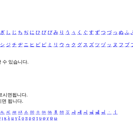
ぎ
し
じ
ち
ぢ
に
ひ
び
ぴ
み
り
う
ぅ
く
ぐ
す
ず
つ
づ
っ
ぬ
ふ
シ
ジ
チ
ヂ
ニ
ヒ
ビ
ピ
ミ
リ
ウ
ゥ
ク
グ
ス
ズ
ツ
ヅ
ッ
ヌ
フ
ブ
할 수 있습니다.
누르시면됩니다.
시면 됩니다.
ㅻ
ㅼ
ㅽ
ㅾ
ㅿ
ㆀ
ㆁ
ㆂ
ㆃ
ㆄ
ㆅ
ㆆ
ㆇ
ㆈ
ㆉ
ㆊ
ㆋ
ㆌ
ㆍ
ㆎ
θ
ι
κ
λ
μ
ν
ξ
ο
π
ρ
σ
τ
υ
φ
χ
ψ
ω