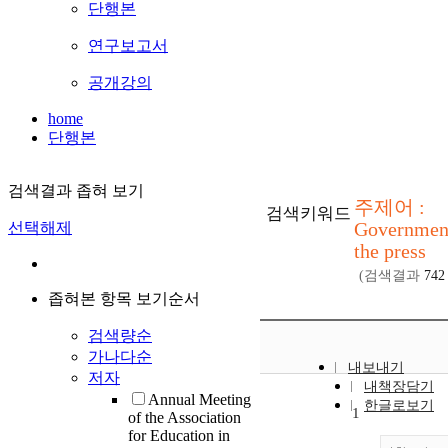
단행본
연구보고서
공개강의
home
단행본
검색결과 좁혀 보기
주제어 :
검색키워드
Governmen
선택해제
the press
(검색결과
742
좁혀본 항목 보기순서
검색량순
가나다순
내보내기
저자
내책장담기
Annual Meeting
한글로보기
1
of the Association
for Education in