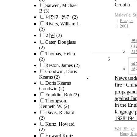
Croatia
Salwen, Michael
B
(3)
Malovi´c, St
서정민 옮김
(2)
Praeger
Rivers, William L
2001
(2)
이연
(2)
복
Cater, Douglass
대
(2)
신
Thomas, Helen
(2)
6
목
Reston, James
(2)
보
Goodwin, Doris
Kearns
(2)
News und
Doris Kearns
fire : Chin
Goodwin
(2)
propagand
Franklin, Bob
(2)
against Ja
Thompson,
in the Engl
Kenneth W.
(2)
language p
Davis, Richard
(2)
1928-194
Kurtz, Howard
Wei, Shuge
(2)
Hong Ko
Howard Kurtz