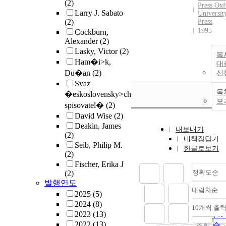
(2)
Press Oxf
Larry J. Sabato
Universit
(2)
Press
1995
Cockburn,
Alexander
(2)
Lasky, Victor
(2)
복
Ham�i>k,
대
Du�an
(2)
신
Svaz
목
�eskoslovensky>ch
보
spisovatel�
(2)
David Wise
(2)
Deakin, James
내보내기
(2)
내책장담기
Seib, Philip M.
한글로보기
(2)
Fischer, Erika J
정확도순
(2)
발행연도
내림차순
정
2025
(5)
2024
(8)
순
10개씩 출
내
2023
(13)
인
2022
(13)
순
조회