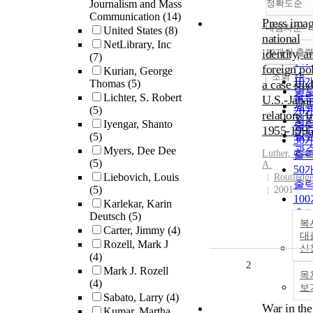
Journalism and Mass
정확도순
Communication
(14)
Press imag
내림차순
United States
(8)
정
national
NetLibrary, Inc
순
identity, a
10개씩 출
(7)
내
인
foreign pol
Kurian, George
순
조회
10
Thomas
(5)
a case stu
연
출
Lichter, S. Robert
U.S.-Japa
제
(5)
20
relations 
저
Iyengar, Shanto
출
1955-199
발
(5)
30
관
Myers, Dee Dee
Luther, Cath
출
(5)
A.
50
Liebovich, Louis
Routledg
출
(5)
2001
10
Karlekar, Karin
출
Deutsch
(5)
복
Carter, Jimmy
(4)
대
Rozell, Mark J
신
(4)
2
Mark J. Rozell
목
(4)
보
Sabato, Larry
(4)
War in the
Kumar, Martha