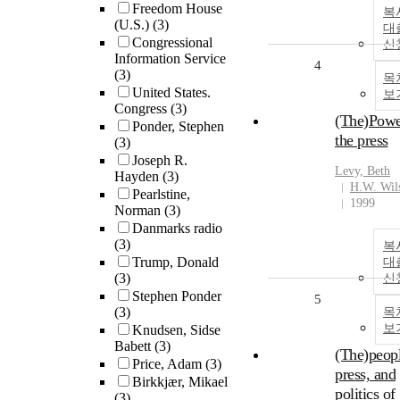
Freedom House
복
(U.S.)
(3)
대
Congressional
신
Information Service
4
(3)
목
United States.
보
Congress
(3)
(The)Powe
Ponder, Stephen
the press
(3)
Joseph R.
Levy, Beth
Hayden
(3)
H.W. Wil
Pearlstine,
1999
Norman
(3)
Danmarks radio
(3)
복
Trump, Donald
대
(3)
신
Stephen Ponder
5
(3)
목
보
Knudsen, Sidse
Babett
(3)
(The)peopl
Price, Adam
(3)
press, and
Birkkjær, Mikael
politics of
(3)