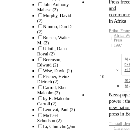
Press fre
John Anthony
and
Maltese
(2)
communic
Murphy, David
in Africa
(2)
Nimmo, Dan D
Eribo, Festu
(2)
Africa W
Brasch, Walter
Press
M.
(2)
1997
Ulloth, Dana
Royal
(2)
Berenson,
복
Edward
(2)
대
신
Wise, David
(2)
Fischer, Heinz
10
목
Dietrich
(2)
보
Carroll, Eber
Malcolm
(2)
Newspape
by E. Malcolm
power : th
Carroll
(2)
new nation
Lendvai, Paul
(2)
press in Br
Michael
Schudson
(2)
Tunstall, Je
Li, Chin-chu@an
Clarendo