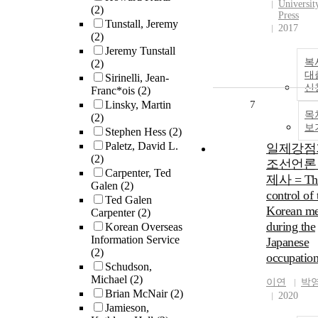
Universit
(2)
Press
Tunstall, Jeremy
2017
(2)
Jeremy Tunstall
복
(2)
대
Sirinelli, Jean-
신
Franc*ois
(2)
Linsky, Martin
7
목
(2)
보
Stephen Hess
(2)
Paletz, David L.
일제강점
(2)
조선언론
Carpenter, Ted
제사 = Th
Galen
(2)
control of 
Ted Galen
Korean me
Carpenter
(2)
during the
Korean Overseas
Information Service
Japanese
(2)
occupatio
Schudson,
Michael
(2)
이연
박
Brian McNair
(2)
2020
Jamieson,