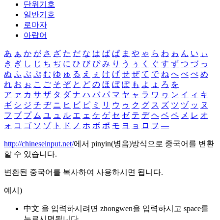
단위기호
일반기호
로마자
아랍어
あ
ぁ
か
が
さ
ざ
た
だ
な
は
ば
ぱ
ま
や
ゃ
ら
わ
ゎ
ん
い
ぃ
き
ぎ
し
じ
ち
ぢ
に
ひ
び
ぴ
み
り
う
ぅ
く
ぐ
す
ず
つ
づ
っ
ぬ
ふ
ぶ
ぷ
む
ゆ
ゅ
る
え
ぇ
け
げ
せ
ぜ
て
で
ね
へ
べ
ぺ
め
れ
お
ぉ
こ
ご
そ
ぞ
と
ど
の
ほ
ぼ
ぽ
も
よ
ょ
ろ
を
ア
ァ
カ
サ
ザ
タ
ダ
ナ
ハ
バ
パ
マ
ヤ
ャ
ラ
ワ
ヮ
ン
イ
ィ
キ
ギ
シ
ジ
チ
ヂ
ニ
ヒ
ビ
ピ
ミ
リ
ウ
ゥ
ク
グ
ス
ズ
ツ
ヅ
ッ
ヌ
フ
ブ
プ
ム
ユ
ュ
ル
エ
ェ
ケ
ゲ
セ
ゼ
テ
デ
ヘ
ベ
ペ
メ
レ
オ
ォ
コ
ゴ
ソ
ゾ
ト
ド
ノ
ホ
ボ
ポ
モ
ヨ
ョ
ロ
ヲ
―
http://chineseinput.net/
에서 pinyin(병음)방식으로 중국어를 변환
할 수 있습니다.
변환된 중국어를 복사하여 사용하시면 됩니다.
예시)
中文 을 입력하시려면
zhongwen
을 입력하시고 space를
누르시면됩니다.