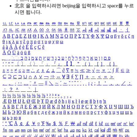
北京 을 입력하시려면
beijing
을 입력하시고 space를 누르
시면 됩니다.
ㅥ
ㅦ
ㅧ
ㅨ
ㅩ
ㅪ
ㅫ
ㅬ
ㅭ
ㅮ
ㅯ
ㅰ
ㅱ
ㅲ
ㅳ
ㅴ
ㅵ
ㅶ
ㅷ
ㅸ
ㅹ
ㅺ
ㅻ
ㅼ
ㅽ
ㅾ
ㅿ
ㆀ
ㆁ
ㆂ
ㆃ
ㆄ
ㆅ
ㆆ
ㆇ
ㆈ
ㆉ
ㆊ
ㆋ
ㆌ
ㆍ
ㆎ
Α
Β
Γ
Δ
Ε
Ζ
Η
Θ
Ι
Κ
Λ
Μ
Ν
Ξ
Ο
Π
Ρ
Σ
Τ
Υ
Φ
Χ
Ψ
Ω
α
β
γ
δ
ε
ζ
η
θ
ι
κ
λ
μ
ν
ξ
ο
π
ρ
σ
τ
υ
φ
χ
ψ
ω
á
à
Á
À
é
è
É
È
ç
Ç
ê
Ä
Ö
Ü
ä
ö
ü
ß
ְ
ֳ
ֲ
ֱ
ָ
ַ
ֵ
ֶ
ִ
ֹ
ּ
ֻ
ׂ
ׁ
ּ
ב
ה
נ
מ
צ
ת
ץ
ש
ד
ג
כ
ע
י
ח
ל
ך
ף
ק
ר
א
ט
ו
ן
ם
פ
‘
’
“
”
〔
〕
〈
〉
「
」
『
』
【
】
＂
（
）
［
］
｛
｝
±
×
÷
≠
≤
≥
∞
∴
♂
♀
∠
⊥
⌒
∂
∇
≡
≒
≪
≫
√
∽
∝
∵
∫
∬
∈
∋
⊆
⊇
⊂
⊃
∪
∩
∧
∨
￢
⇒
⇔
∀
∃
∮
∑
∏
＋
－
＜
＝
＞
、
。
·
‥
…
¨
〃
―
∥
＼
∼
´
～
ˇ
˘
˝
˚
˙
¸
˛
¡
¿
ː
！
＇
，
．
／
：
；
？
＾
＿
｀
｜
½
⅓
⅔
¼
¾
⅛
⅜
⅝
⅞
¹
²
³
⁴
ⁿ
₁
₂
₃
₄
Æ
Ð
Ħ
Ĳ
Ł
Ø
Œ
Þ
Ŧ
Ŋ
æ
đ
ð
ħ
ı
ĳ
ĸ
ŀ
ł
ø
œ
ß
þ
ŧ
ŋ
ŉ
А
Б
В
Г
Д
Е
Ё
Ж
З
И
Й
К
Л
М
Н
О
П
Р
С
Т
У
Ф
Х
Ц
Ч
Ш
Щ
Ъ
Ы
Ь
Э
Ю
Я
а
б
в
г
д
е
ё
ж
з
и
й
к
л
м
н
о
п
р
с
т
у
ф
х
ц
ч
ш
щ
ъ
ы
ь
э
ю
я
′
″
℃
Å
￠
￡
￥
¤
℉
‰
＄
％
Ｆ
￦
㎕
㎖
㎗
ℓ
㎘
㏄
㎣
㎤
㎥
㎦
㎙
㎚
㎛
㎜
㎝
㎞
㎟
㎠
㎡
㎢
㏊
㎍
㎎
㎏
㏏
㎈
㎉
㏈
㎧
㎨
㎰
㎱
㎲
㎳
㎴
㎵
㎶
㎷
㎸
㎹
㎀
㎁
㎂
㎃
㎄
㎺
㎻
㎽
㎾
㎿
㎐
㎑