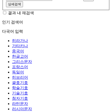
상세검색
결과 내 재검색
인기 검색어
다국어 입력
히라가나
가타카나
중국어
한글고어
그리스문자
프랑스어
독일어
히브리어
괄호기호
학술기호
기술기호
첨자기호
라틴문자
러시아문자