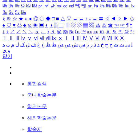
㎒
㎓
㎔
Ω
㏀
㏁
㎊
㎋
㎌
㏖
㏅
㎭
㎮
㎯
㏛
㎩
㎪
㎫
㎬
㏝
㏐
㏓
㏃
㏉
㏜
㏆
§
※
☆
★
○
●
◎
◇
◆
□
■
△
▽
→
←
↑
↓
↔
〓
◁
◀
▷
▶
♤
♠
♡
♥
♧
♣
⊙
◈
▣
◐
◑
▒
▤
▥
▨
▧
▦
▩
♨
☏
☎
☜
☞
¶
†
‡
↕
↗
↙
↖
↘
♭
♩
♪
♬
㉿
㈜
№
㏇
™
㏂
㏘
℡
＃
＆
＊
＠
ª
º
ⅰ
ⅱ
ⅲ
ⅳ
ⅴ
ⅵ
ⅶ
ⅷ
ⅸ
ⅹ
Ⅰ
Ⅱ
Ⅲ
Ⅳ
Ⅴ
Ⅵ
Ⅶ
Ⅷ
Ⅸ
Ⅹ
ا
ب
ت
ث
ج
ح
خ
د
ذ
ر
ز
س
ش
ص
ض
ط
ظ
ع
غ
ف
ق
ک
ل
م
ن
ه
و
ی
닫기
통합검색
국내학술논문
학위논문
해외학술논문
학술지