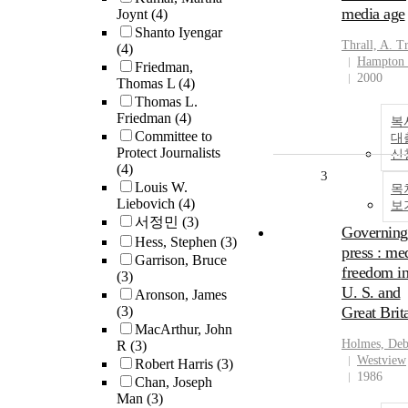
media age
Joynt
(4)
Shanto Iyengar
Thrall, A. T
(4)
Hampton 
Friedman,
2000
Thomas L
(4)
Thomas L.
Friedman
(4)
복
Committee to
대
Protect Journalists
신
(4)
3
Louis W.
목
Liebovich
(4)
보
서정민
(3)
Governing
Hess, Stephen
(3)
press : me
Garrison, Bruce
freedom in
(3)
U. S. and
Aronson, James
(3)
Great Brit
MacArthur, John
Holmes, Deb
R
(3)
Westview
Robert Harris
(3)
1986
Chan, Joseph
Man
(3)