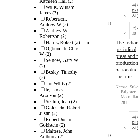
Kathleen Hall
(2)
복
Willis, William
대
James
(2)
신
Robertson,
8
Andrew W
(2)
목
Andrew W.
보
Robertson
(2)
The India
Harris, Robert
(2)
Ogbondah, Chris
periodical
W
(2)
press and 
Selnow, Gary W
production
(2)
nationalist
Besley, Timothy
rhetoric
(2)
Jim Willis
(2)
Kamra, Suke
by James
Palgrave
Aronson
(2)
Macmilla
Seaton, Jean
(2)
2011
Goldstein, Robert
Justin
(2)
복
Robert Justin
대
Goldstein
(2)
신
Maltese, John
9
Anthony
(2)