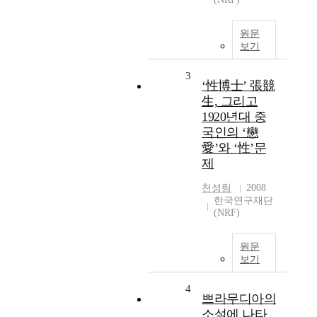
원문
보기
3
‘性博士’ 張競
生, 그리고
1920년대 중
국인의 ‘戀
愛’와 ‘性’문
제
천성림
2008
한국연구재단
(NRF)
원문
보기
4
쁘라무디아의
소설에 나타