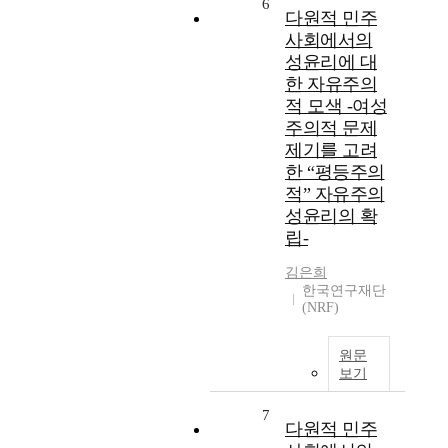
6
다원적 민주
사회에서의
성윤리에 대
한 자유주의
적 모색 -여성
주의적 문제
제기를 고려
한 “평등주의
적” 자유주의
성윤리의 확
립-
김은희
한국연구재단
(NRF)
원문
보기
7
다원적 민주