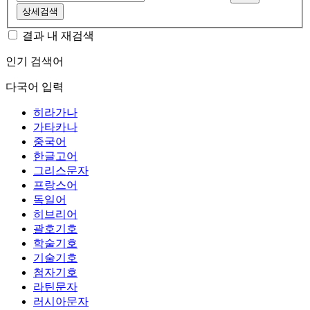
상세검색
결과 내 재검색
인기 검색어
다국어 입력
히라가나
가타카나
중국어
한글고어
그리스문자
프랑스어
독일어
히브리어
괄호기호
학술기호
기술기호
첨자기호
라틴문자
러시아문자