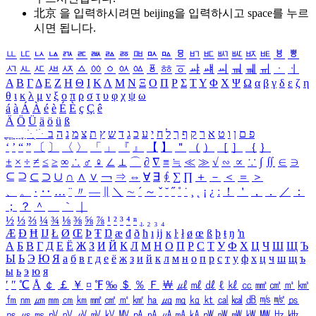
北京 을 입력하시려면
beijing
을 입력하시고 space를 누르
시면 됩니다.
ㅥ
ㅦ
ㅧ
ㅨ
ㅩ
ㅪ
ㅫ
ㅬ
ㅭ
ㅮ
ㅯ
ㅰ
ㅱ
ㅲ
ㅳ
ㅴ
ㅵ
ㅶ
ㅷ
ㅸ
ㅹ
ㅺ
ㅻ
ㅼ
ㅽ
ㅾ
ㅿ
ㆀ
ㆁ
ㆂ
ㆃ
ㆄ
ㆅ
ㆆ
ㆇ
ㆈ
ㆉ
ㆊ
ㆋ
ㆌ
ㆍ
ㆎ
Α
Β
Γ
Δ
Ε
Ζ
Η
Θ
Ι
Κ
Λ
Μ
Ν
Ξ
Ο
Π
Ρ
Σ
Τ
Υ
Φ
Χ
Ψ
Ω
α
β
γ
δ
ε
ζ
η
θ
ι
κ
λ
μ
ν
ξ
ο
π
ρ
σ
τ
υ
φ
χ
ψ
ω
á
à
Á
À
é
è
É
È
ç
Ç
ê
Ä
Ö
Ü
ä
ö
ü
ß
ְ
ֳ
ֲ
ֱ
ָ
ַ
ֵ
ֶ
ִ
ֹ
ּ
ֻ
ׂ
ׁ
ּ
ב
ה
נ
מ
צ
ת
ץ
ש
ד
ג
כ
ע
י
ח
ל
ך
ף
ק
ר
א
ט
ו
ן
ם
פ
‘
’
“
”
〔
〕
〈
〉
「
」
『
』
【
】
＂
（
）
［
］
｛
｝
±
×
÷
≠
≤
≥
∞
∴
♂
♀
∠
⊥
⌒
∂
∇
≡
≒
≪
≫
√
∽
∝
∵
∫
∬
∈
∋
⊆
⊇
⊂
⊃
∪
∩
∧
∨
￢
⇒
⇔
∀
∃
∮
∑
∏
＋
－
＜
＝
＞
、
。
·
‥
…
¨
〃
―
∥
＼
∼
´
～
ˇ
˘
˝
˚
˙
¸
˛
¡
¿
ː
！
＇
，
．
／
：
；
？
＾
＿
｀
｜
½
⅓
⅔
¼
¾
⅛
⅜
⅝
⅞
¹
²
³
⁴
ⁿ
₁
₂
₃
₄
Æ
Ð
Ħ
Ĳ
Ł
Ø
Œ
Þ
Ŧ
Ŋ
æ
đ
ð
ħ
ı
ĳ
ĸ
ŀ
ł
ø
œ
ß
þ
ŧ
ŋ
ŉ
А
Б
В
Г
Д
Е
Ё
Ж
З
И
Й
К
Л
М
Н
О
П
Р
С
Т
У
Ф
Х
Ц
Ч
Ш
Щ
Ъ
Ы
Ь
Э
Ю
Я
а
б
в
г
д
е
ё
ж
з
и
й
к
л
м
н
о
п
р
с
т
у
ф
х
ц
ч
ш
щ
ъ
ы
ь
э
ю
я
′
″
℃
Å
￠
￡
￥
¤
℉
‰
＄
％
Ｆ
￦
㎕
㎖
㎗
ℓ
㎘
㏄
㎣
㎤
㎥
㎦
㎙
㎚
㎛
㎜
㎝
㎞
㎟
㎠
㎡
㎢
㏊
㎍
㎎
㎏
㏏
㎈
㎉
㏈
㎧
㎨
㎰
㎱
㎲
㎳
㎴
㎵
㎶
㎷
㎸
㎹
㎀
㎁
㎂
㎃
㎄
㎺
㎻
㎽
㎾
㎿
㎐
㎑