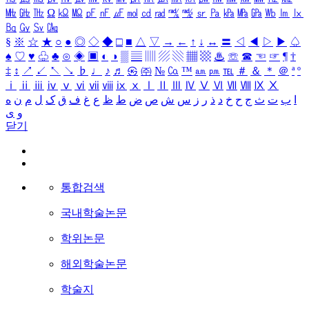
㎒
㎓
㎔
Ω
㏀
㏁
㎊
㎋
㎌
㏖
㏅
㎭
㎮
㎯
㏛
㎩
㎪
㎫
㎬
㏝
㏐
㏓
㏃
㏉
㏜
㏆
§
※
☆
★
○
●
◎
◇
◆
□
■
△
▽
→
←
↑
↓
↔
〓
◁
◀
▷
▶
♤
♠
♡
♥
♧
♣
⊙
◈
▣
◐
◑
▒
▤
▥
▨
▧
▦
▩
♨
☏
☎
☜
☞
¶
†
‡
↕
↗
↙
↖
↘
♭
♩
♪
♬
㉿
㈜
№
㏇
™
㏂
㏘
℡
＃
＆
＊
＠
ª
º
ⅰ
ⅱ
ⅲ
ⅳ
ⅴ
ⅵ
ⅶ
ⅷ
ⅸ
ⅹ
Ⅰ
Ⅱ
Ⅲ
Ⅳ
Ⅴ
Ⅵ
Ⅶ
Ⅷ
Ⅸ
Ⅹ
ا
ب
ت
ث
ج
ح
خ
د
ذ
ر
ز
س
ش
ص
ض
ط
ظ
ع
غ
ف
ق
ک
ل
م
ن
ه
و
ی
닫기
통합검색
국내학술논문
학위논문
해외학술논문
학술지