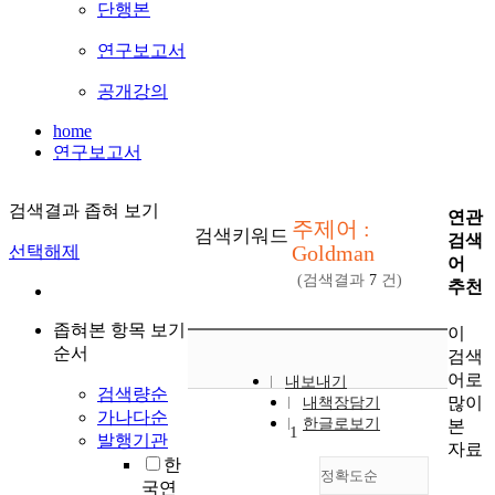
단행본
연구보고서
공개강의
home
연구보고서
검색결과 좁혀 보기
연관
주제어 :
검색키워드
검색
Goldman
선택해제
어
(검색결과
7
건)
추천
좁혀본 항목 보기
이
순서
검색
어로
내보내기
검색량순
많이
내책장담기
가나다순
한글로보기
본
1
발행기관
자료
한
정확도순
국연