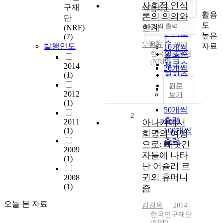
사회적 인식
구재
내림차순
정확도
활용
론의 의의와
단
순
도
한계
10개씩 출력
(NRF)
내림차순
인기도
높은
(7)
순
조회
우정규
2012
자료
발행연도
10개씩
한국연구재단
연도순
출력
(NRF)
제목순
2014
20개씩
(1)
저자순
출력
발행기
원문
30개씩
2012
보기
관순
출력
(1)
50개씩
2
출력
2011
아나키에서
(1)
100개씩
희망의 여행
출력
으로: 빼앗긴
2009
자들에 나타
(1)
난 어슐러 르
귄의 휴머니
2008
(1)
즘
오늘 본 자료
김경옥
2014
한국연구재단
(NRF)