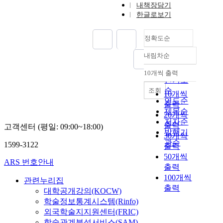
내책장담기
한글로보기
정확도순
내림차순
정확도
순
10개씩 출력
내림차순
인기도
순
조회
10개씩
연도순
출력
제목순
20개씩
저자순
출력
고객센터 (평일: 09:00~18:00)
발행기
30개씩
관순
1599-3122
출력
50개씩
ARS 번호안내
출력
100개씩
관련누리집
출력
대학공개강의(KOCW)
학술정보통계시스템(Rinfo)
외국학술지지원센터(FRIC)
학술관계분석서비스(SAM)