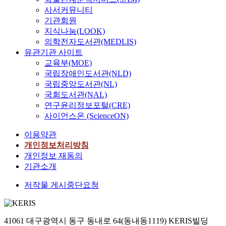
사서커뮤니티
기관회원
지식나눔(LOOK)
의학전자도서관(MEDLIS)
유관기관 사이트
교육부(MOE)
국립장애인도서관(NLD)
국립중앙도서관(NL)
국회도서관(NAL)
연구윤리정보포털(CRE)
사이언스온 (ScienceON)
이용약관
개인정보처리방침
개인정보 재동의
기관소개
저작물 게시중단요청
41061 대구광역시 동구 동내로 64(동내동1119) KERIS빌딩