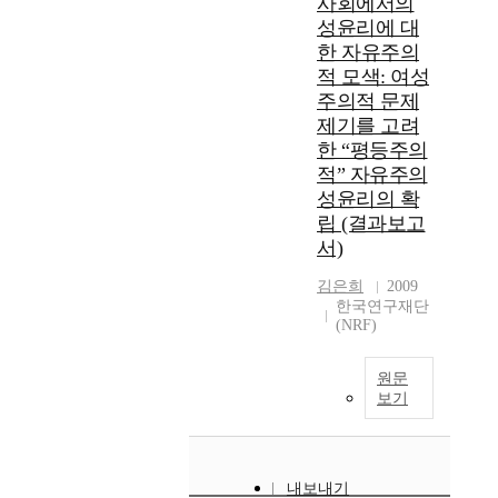
사회에서의
성윤리에 대
한 자유주의
적 모색: 여성
주의적 문제
제기를 고려
한 “평등주의
적” 자유주의
성윤리의 확
립 (결과보고
서)
김은희
2009
한국연구재단
(NRF)
원문
보기
내보내기