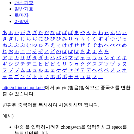
단위기호
일반기호
로마자
아랍어
あ
ぁ
か
が
さ
ざ
た
だ
な
は
ば
ぱ
ま
や
ゃ
ら
わ
ゎ
ん
い
ぃ
き
ぎ
し
じ
ち
ぢ
に
ひ
び
ぴ
み
り
う
ぅ
く
ぐ
す
ず
つ
づ
っ
ぬ
ふ
ぶ
ぷ
む
ゆ
ゅ
る
え
ぇ
け
げ
せ
ぜ
て
で
ね
へ
べ
ぺ
め
れ
お
ぉ
こ
ご
そ
ぞ
と
ど
の
ほ
ぼ
ぽ
も
よ
ょ
ろ
を
ア
ァ
カ
サ
ザ
タ
ダ
ナ
ハ
バ
パ
マ
ヤ
ャ
ラ
ワ
ヮ
ン
イ
ィ
キ
ギ
シ
ジ
チ
ヂ
ニ
ヒ
ビ
ピ
ミ
リ
ウ
ゥ
ク
グ
ス
ズ
ツ
ヅ
ッ
ヌ
フ
ブ
プ
ム
ユ
ュ
ル
エ
ェ
ケ
ゲ
セ
ゼ
テ
デ
ヘ
ベ
ペ
メ
レ
オ
ォ
コ
ゴ
ソ
ゾ
ト
ド
ノ
ホ
ボ
ポ
モ
ヨ
ョ
ロ
ヲ
―
http://chineseinput.net/
에서 pinyin(병음)방식으로 중국어를 변환
할 수 있습니다.
변환된 중국어를 복사하여 사용하시면 됩니다.
예시)
中文 을 입력하시려면
zhongwen
을 입력하시고 space를
누르시면됩니다.