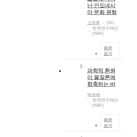
난 인도네시
아 문화 원형
고영훈
2011
한국연구재단
(NRF)
원문
보기
5
과학적 환원
이 물질론에
함축하는 바
박승배
한국연구재단
(NRF)
원문
보기