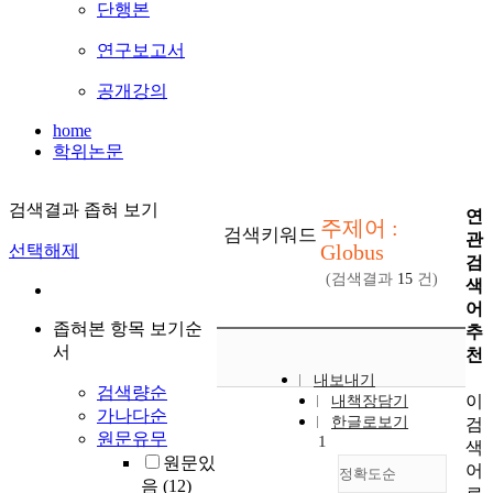
단행본
연구보고서
공개강의
home
학위논문
검색결과 좁혀 보기
연
주제어 :
검색키워드
관
Globus
선택해제
검
(검색결과
15
건)
색
어
좁혀본 항목 보기순
추
서
천
내보내기
검색량순
이
내책장담기
가나다순
한글로보기
검
원문유무
1
색
원문있
어
정확도순
음
(12)