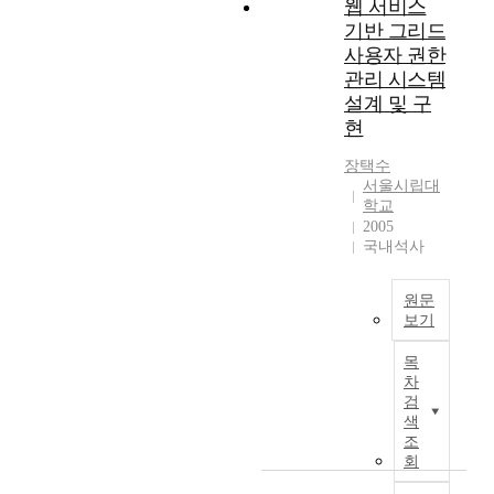
웹 서비스
l
이
련
i
기반 그리드
가
기
d
능
술
사용자 권한
u
한
과
관리 시스템
s
요
서
설계 및 구
,
인
비
현
G
으
스
P
로
는
장택수
e
보
무
서울시립대
)
학교
고
척
은
2005
되
이
국내석사
선
어
나
조
왔
다
체
지
양
원문
의
만
한
보기
도
각
형
국
파
보
태
목
문
민
차
고
를
초
검
D
의
취
록
색
2
결
하
그
조
수
과
고
리
회
용
는
있
드
체
많
는