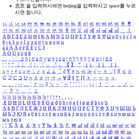
北京 을 입력하시려면
beijing
을 입력하시고 space를 누르
시면 됩니다.
ㅥ
ㅦ
ㅧ
ㅨ
ㅩ
ㅪ
ㅫ
ㅬ
ㅭ
ㅮ
ㅯ
ㅰ
ㅱ
ㅲ
ㅳ
ㅴ
ㅵ
ㅶ
ㅷ
ㅸ
ㅹ
ㅺ
ㅻ
ㅼ
ㅽ
ㅾ
ㅿ
ㆀ
ㆁ
ㆂ
ㆃ
ㆄ
ㆅ
ㆆ
ㆇ
ㆈ
ㆉ
ㆊ
ㆋ
ㆌ
ㆍ
ㆎ
Α
Β
Γ
Δ
Ε
Ζ
Η
Θ
Ι
Κ
Λ
Μ
Ν
Ξ
Ο
Π
Ρ
Σ
Τ
Υ
Φ
Χ
Ψ
Ω
α
β
γ
δ
ε
ζ
η
θ
ι
κ
λ
μ
ν
ξ
ο
π
ρ
σ
τ
υ
φ
χ
ψ
ω
á
à
Á
À
é
è
É
È
ç
Ç
ê
Ä
Ö
Ü
ä
ö
ü
ß
ְ
ֳ
ֲ
ֱ
ָ
ַ
ֵ
ֶ
ִ
ֹ
ּ
ֻ
ׂ
ׁ
ּ
ב
ה
נ
מ
צ
ת
ץ
ש
ד
ג
כ
ע
י
ח
ל
ך
ף
ק
ר
א
ט
ו
ן
ם
פ
‘
’
“
”
〔
〕
〈
〉
「
」
『
』
【
】
＂
（
）
［
］
｛
｝
±
×
÷
≠
≤
≥
∞
∴
♂
♀
∠
⊥
⌒
∂
∇
≡
≒
≪
≫
√
∽
∝
∵
∫
∬
∈
∋
⊆
⊇
⊂
⊃
∪
∩
∧
∨
￢
⇒
⇔
∀
∃
∮
∑
∏
＋
－
＜
＝
＞
、
。
·
‥
…
¨
〃
―
∥
＼
∼
´
～
ˇ
˘
˝
˚
˙
¸
˛
¡
¿
ː
！
＇
，
．
／
：
；
？
＾
＿
｀
｜
½
⅓
⅔
¼
¾
⅛
⅜
⅝
⅞
¹
²
³
⁴
ⁿ
₁
₂
₃
₄
Æ
Ð
Ħ
Ĳ
Ł
Ø
Œ
Þ
Ŧ
Ŋ
æ
đ
ð
ħ
ı
ĳ
ĸ
ŀ
ł
ø
œ
ß
þ
ŧ
ŋ
ŉ
А
Б
В
Г
Д
Е
Ё
Ж
З
И
Й
К
Л
М
Н
О
П
Р
С
Т
У
Ф
Х
Ц
Ч
Ш
Щ
Ъ
Ы
Ь
Э
Ю
Я
а
б
в
г
д
е
ё
ж
з
и
й
к
л
м
н
о
п
р
с
т
у
ф
х
ц
ч
ш
щ
ъ
ы
ь
э
ю
я
′
″
℃
Å
￠
￡
￥
¤
℉
‰
＄
％
Ｆ
￦
㎕
㎖
㎗
ℓ
㎘
㏄
㎣
㎤
㎥
㎦
㎙
㎚
㎛
㎜
㎝
㎞
㎟
㎠
㎡
㎢
㏊
㎍
㎎
㎏
㏏
㎈
㎉
㏈
㎧
㎨
㎰
㎱
㎲
㎳
㎴
㎵
㎶
㎷
㎸
㎹
㎀
㎁
㎂
㎃
㎄
㎺
㎻
㎽
㎾
㎿
㎐
㎑