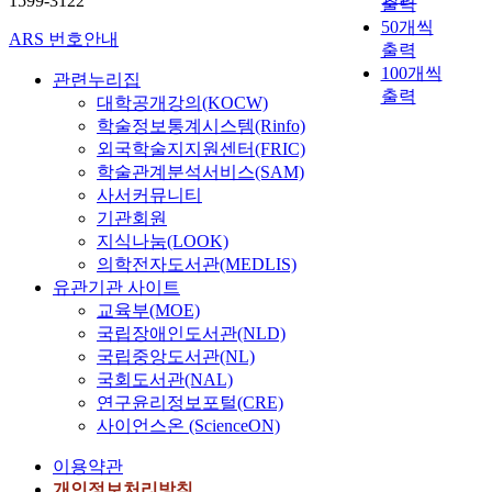
1599-3122
출력
G
(
임
한
하
r
50개씩
P
6
을
환
이
ARS 번호안내
i
출력
e
-
암
자
엔
z
100개씩
)
O
시
1
드
관련누리집
a
출력
에
H
한
1
서
대학공개강의(KOCW)
t
서
D
다
9
버
학술정보통계시스템(Rinfo)
i
오
A
.
명
는
외국학술지지원센터(FRIC)
o
는
)
도
과
제
학술관계분석서비스(SAM)
n
I
로
파
정
외
사서커뮤니티
S
n
만
민
상
한
기관회원
y
d
든
D
성
다
지식나눔(LOOK)
s
r
흰
1
인
.
의학전자도서관(MEDLIS)
t
e
쥐
수
2
이
e
유관기관 사이트
c
파
용
0
논
m
교육부(MOE)
t
킨
체
명
문
을
국립장애인도서관(NLD)
p
슨
를
을
에
통
국립중앙도서관(NL)
a
병
발
대
서
해
국회도서관(NAL)
t
모
현
상
의
어
연구윤리정보포털(CRE)
h
델
하
으
P
플
사이언스온 (ScienceON)
w
에
는
로
C
리
a
서
중
식
그
케
이용약관
y
,
형
도
리
이
개인정보처리방침
(
k