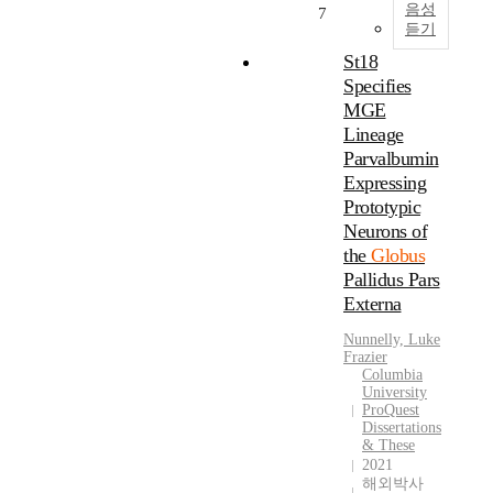
컴
음성
7
를
은
것
듣기
퓨
발
차
이
팅
St18
현
이
현
은
Specifies
하
를
실
기
는
MGE
보
이
관
중
여
다
Lineage
의
형
왔
.
Parvalbumin
경
돌
다
P
Expressing
계
기
.
C
Prototypic
를
신
최
그
Neurons of
넘
경
근
리
어
the
Globus
세
식
드
여
Pallidus Pars
포
도
는
러
Externa
(
운
기
기
m
동
존
관
Nunnelly, Luke
e
검
의
Frazier
들
d
사
클
Columbia
이
University
i
방
라
컴
ProQuest
u
법
이
퓨
Dissertations
m
이
언
& These
팅
s
발
트
2021
자
p
전
/
해외박사
원