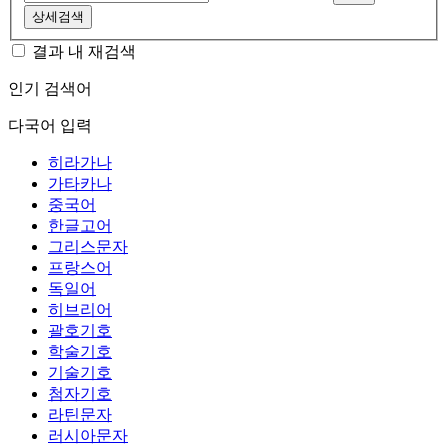
상세검색
결과 내 재검색
인기 검색어
다국어 입력
히라가나
가타카나
중국어
한글고어
그리스문자
프랑스어
독일어
히브리어
괄호기호
학술기호
기술기호
첨자기호
라틴문자
러시아문자