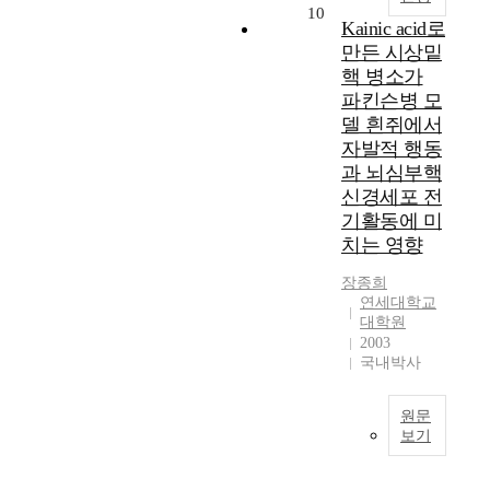
(
외
상
심
10
션
Kainic acid로
P
측
으
서
공
D
창
만든 시상밑
로
버
유
)
백
는
에
핵 병소가
를
심
핵
1
서
파킨슨병 모
위
부
이
9
각
델 흰쥐에서
한
뇌
주
9
클
자발적 행동
웹
자
의
7
라
과 뇌심부핵
서
극
력
년
이
비
신경세포 전
술
결
1
언
스
기활동에 미
(
핍
월
트
기
치는 영향
D
과
부
들
술
B
잉
터
의
을
장종희
S
행
1
처
결
연세대학교
)
동
9
리
대학원
합
치
장
9
결
2003
하
료
애
8
과
국내박사
였
의
(
년
를
다
주
A
6
하
.
원문
요
D
월
나
이
보기
표
H
까
의
와
적
본
D
지
처
같
이
연
)
인
리