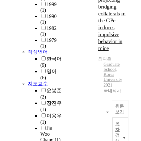
전
크
1999
bridging
이
에
(1)
collaterals in
관
연
1990
the GPe
련
결
(1)
되
하
induces
1982
어
여
(1)
impulsive
있
필
1979
behavior in
을
요
(1)
mice
것
한
작성언어
으
때
한국어
최다은
로
에
Graduate
(9)
School,
생
필
영어
Korea
각
요
(6)
University
되
한
지도교수
2021
고
형
윤봉준
국내석사
있
태
(2)
다
(
장진우
원문
.
서
(1)
보기
식
비
이용우
기
도
스
(1)
목
저
운
)
Jin
차
핵
동
로
Woo
검
네
Chang
(1)
이
사
색