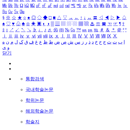
㎒
㎓
㎔
Ω
㏀
㏁
㎊
㎋
㎌
㏖
㏅
㎭
㎮
㎯
㏛
㎩
㎪
㎫
㎬
㏝
㏐
㏓
㏃
㏉
㏜
㏆
§
※
☆
★
○
●
◎
◇
◆
□
■
△
▽
→
←
↑
↓
↔
〓
◁
◀
▷
▶
♤
♠
♡
♥
♧
♣
⊙
◈
▣
◐
◑
▒
▤
▥
▨
▧
▦
▩
♨
☏
☎
☜
☞
¶
†
‡
↕
↗
↙
↖
↘
♭
♩
♪
♬
㉿
㈜
№
㏇
™
㏂
㏘
℡
＃
＆
＊
＠
ª
º
ⅰ
ⅱ
ⅲ
ⅳ
ⅴ
ⅵ
ⅶ
ⅷ
ⅸ
ⅹ
Ⅰ
Ⅱ
Ⅲ
Ⅳ
Ⅴ
Ⅵ
Ⅶ
Ⅷ
Ⅸ
Ⅹ
ا
ب
ت
ث
ج
ح
خ
د
ذ
ر
ز
س
ش
ص
ض
ط
ظ
ع
غ
ف
ق
ک
ل
م
ن
ه
و
ی
닫기
통합검색
국내학술논문
학위논문
해외학술논문
학술지