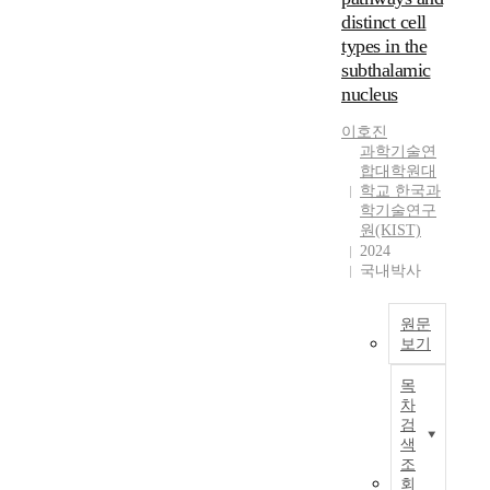
의
는
클
위
distinct cell
중
인
라
한
types in the
계
두
이
새
소
subthalamic
종
언
로
(
괴
트
nucleus
운
r
감
가
기
이호진
e
을
분
술
과학기술연
l
호
산
이
합대학원대
a
소
처
다
학교 한국과
y
하
리
.
학기술연구
s
는
를
원(KIST)
그
t
환
한
2024
리
a
자
다
국내박사
드
t
에
.
컴
i
서
각
퓨
원문
o
식
클
팅
보기
n
도
라
은
시
)
운
이
O
목
상
로
동
언
차
G
하
간
이
트
검
S
핵
주
상
는
색
A
(
되
및
처
조
개
S
어
회
위
리