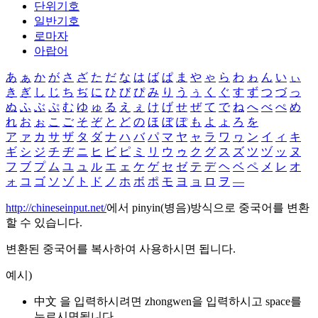
단위기호
일반기호
로마자
아랍어
あ
ぁ
か
が
さ
ざ
た
だ
な
は
ば
ぱ
ま
や
ゃ
ら
わ
ゎ
ん
い
ぃ
き
ぎ
し
じ
ち
ぢ
に
ひ
び
ぴ
み
り
う
ぅ
く
ぐ
す
ず
つ
づ
っ
ぬ
ふ
ぶ
ぷ
む
ゆ
ゅ
る
え
ぇ
け
げ
せ
ぜ
て
で
ね
へ
べ
ぺ
め
れ
お
ぉ
こ
ご
そ
ぞ
と
ど
の
ほ
ぼ
ぽ
も
よ
ょ
ろ
を
ア
ァ
カ
サ
ザ
タ
ダ
ナ
ハ
バ
パ
マ
ヤ
ャ
ラ
ワ
ヮ
ン
イ
ィ
キ
ギ
シ
ジ
チ
ヂ
ニ
ヒ
ビ
ピ
ミ
リ
ウ
ゥ
ク
グ
ス
ズ
ツ
ヅ
ッ
ヌ
フ
ブ
プ
ム
ユ
ュ
ル
エ
ェ
ケ
ゲ
セ
ゼ
テ
デ
ヘ
ベ
ペ
メ
レ
オ
ォ
コ
ゴ
ソ
ゾ
ト
ド
ノ
ホ
ボ
ポ
モ
ヨ
ョ
ロ
ヲ
―
http://chineseinput.net/
에서 pinyin(병음)방식으로 중국어를 변환
할 수 있습니다.
변환된 중국어를 복사하여 사용하시면 됩니다.
예시)
中文 을 입력하시려면
zhongwen
을 입력하시고 space를
누르시면됩니다.