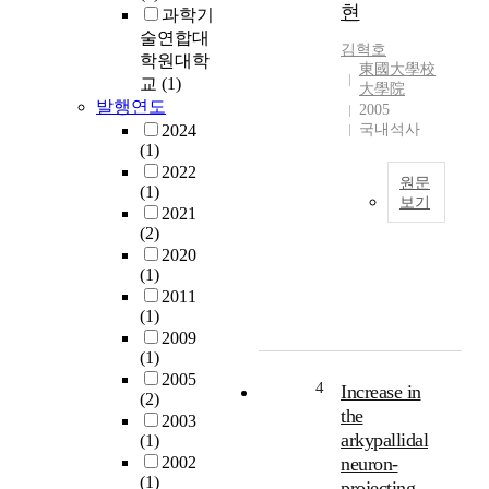
현
그
과학기
병
술연합대
김혁호
태
학원대학
東國大學校
생
교
(1)
大學院
리
발행연도
2005
가
2024
국내석사
확
(1)
실
2022
원문
히
(1)
보기
밝
2021
혀
그
(2)
지
리
2020
(1)
지
드
2011
않
란
(1)
았
컴
2009
으
퓨
(1)
며
터
2005
여
들
4
Increase in
(2)
러
을
the
2003
가
네
arkypallidal
(1)
지
트
2002
neuron-
기
워
(1)
projecting