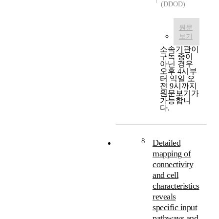
(DDOD)
i
되
서
과
n
고
버
정
y
이
구
원문
보
n
에
조
보기
자
e
대
로
소속기관이
원
u
한
하
구독 중이
을
r
아닌 경우
치
나
안
오후 4시부
o
료
의
터 익일 오
전
n
법
커
전 9시까지
하
s
원문보기가
이
다
고
가능합니
)
발
란
다.
효
에
전
처
율
서
되
리
적
시
고
를
인
8
작
Detailed
있
세
방
하
은
분
mapping of
법
는
바
화
connectivity
으
간
본
하
and cell
로
접
연
여
characteristics
공
경
구
복
reveals
유
로
에
수
하
specific input
내
서
의
기
pathways and