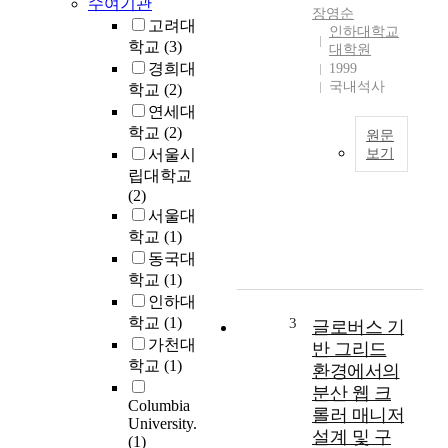
수여기관
장영순
고려대
인하대학교
학교
(3)
대학원
경희대
1999
국내석사
학교
(2)
연세대
학교
(2)
원문
서울시
보기
립대학교
인
(2)
두
서울대
종
학교
(1)
괴
동국대
감
학교
(1)
은
흔
인하대
한
학교
(1)
3
글로버스 기
질
가천대
반 그리드
환
학교
(1)
환경에서의
이
분산 웹 크
나
Columbia
롤러 매니저
아
University.
설계 및 구
직
(1)