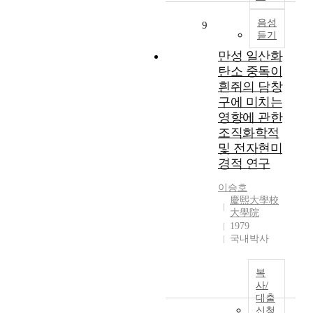
념
T
왔
식
결
이
N
음성
다
도
과
9
발
듣기
)
.
역
를
표
은
그
류
최
만성 일산화
되
운
러
와
종
탄소 중독이
면
동
나
의
적
흰쥐의 담창
서
제
최
관
으
구에 미치는
인
어
근
련
로
프
영향에 관한
에
의
성
중
라
조직화학적
중
영
을
심
자
및 전자현미
요
상
알
이
원
경적 연구
한
및
아
되
의
역
유
보
는
공
이승호
할
전
고
서
유
慶熙大學校
을
적
자
버
기
大學院
하
연
하
에
1979
술
며
구
였
전
국내박사
에
,
에
다
송
어
파
따
.
하
플
복
킨
르
연
며
리
사/
슨
면
구
,
케
대출
병
,
대
중
이
신청