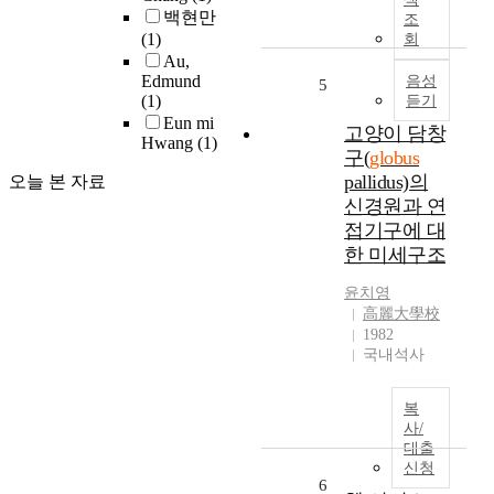
트
백현만
상
용
조
워
(1)
,
한
회
크
Au,
위
다
Edmund
의
음성
식
는
5
(1)
듣기
일
도
개
Eun mi
부
역
념
고양이 담창
Hwang
(1)
인
류
이
구(
globus
외
,
다
pallidus)의
오늘 본 자료
측
식
.
신경원과 연
창
도
이
접기구에 대
백
내
와
한 미세구조
핵
감
같
(
각
은
윤치영
G
이
개
高麗大學校
l
상
념
1982
o
,
에
국내석사
b
심
따
u
리
라
복
s
적
그
사/
p
요
리
대출
a
인
드
신청
l
등
관
6