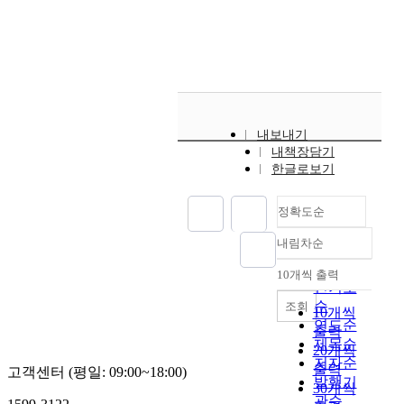
이
다
구
와
두
결
어
.
의
같
종
과
플
하
목
은
괴
로
리
지
적
특
감
종
케
만
은
정
을
합
이
S
6
병
호
한
션
T
-
리
소
다
이
내보내기
N
h
학
하
.
실
내책장담기
의
y
적
여
한
한글로보기
행
주
d
상
인
편
되
요
r
태
하
P
는
정확도순
입
o
와
대
C
환
력
x
중
병
그
경
내림차순
정확도
경
y
요
원
리
의
로
d
순
한
이
드
10개씩 출력
변
내림차순
인
o
연
인기도
비
에
화
외
p
관
순
인
슈
조회
10개씩
는
측
a
이
후
퍼
연도순
출력
A
담
m
있
과
컴
제목순
20개씩
u
창
i
는
에
퓨
저자순
t
출력
고객센터 (평일: 09:00~18:00)
구
n
영
내
터
발행기
h
30개씩
(
e
역
원
나
관순
o