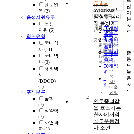
로
Globus
원문없
내림차순
많
정확도
hystericus의
음
(3)
이
순
10개씩 출력
임상및 심리
음성지원유무
내림차순
본
인기도
적 특성에
음성
자
순
조회
10개씩
관한 고찰
지원
(6)
료
연도순
출력
학위유형
제목순
공재연
20개씩
국내석
저자순
慶熙大學校
출력
사
(11)
大學院
발행기
활
30개씩
국내박
1990
관순
용
출력
사
(3)
국내석사
도
50개씩
해외박
높
출력
사
복
은
100개씩
(DDOD)
사/
자
출력
(1)
대출
료
주제분류
신청
2
공학
인두종괴감
(7)
을 호소하는
의약학
환자에서의
(7)
식도운동검
자연과
사 소견
학
(1)