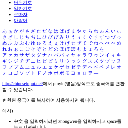
단위기호
일반기호
로마자
아랍어
あ
ぁ
か
が
さ
ざ
た
だ
な
は
ば
ぱ
ま
や
ゃ
ら
わ
ゎ
ん
い
ぃ
き
ぎ
し
じ
ち
ぢ
に
ひ
び
ぴ
み
り
う
ぅ
く
ぐ
す
ず
つ
づ
っ
ぬ
ふ
ぶ
ぷ
む
ゆ
ゅ
る
え
ぇ
け
げ
せ
ぜ
て
で
ね
へ
べ
ぺ
め
れ
お
ぉ
こ
ご
そ
ぞ
と
ど
の
ほ
ぼ
ぽ
も
よ
ょ
ろ
を
ア
ァ
カ
サ
ザ
タ
ダ
ナ
ハ
バ
パ
マ
ヤ
ャ
ラ
ワ
ヮ
ン
イ
ィ
キ
ギ
シ
ジ
チ
ヂ
ニ
ヒ
ビ
ピ
ミ
リ
ウ
ゥ
ク
グ
ス
ズ
ツ
ヅ
ッ
ヌ
フ
ブ
プ
ム
ユ
ュ
ル
エ
ェ
ケ
ゲ
セ
ゼ
テ
デ
ヘ
ベ
ペ
メ
レ
オ
ォ
コ
ゴ
ソ
ゾ
ト
ド
ノ
ホ
ボ
ポ
モ
ヨ
ョ
ロ
ヲ
―
http://chineseinput.net/
에서 pinyin(병음)방식으로 중국어를 변환
할 수 있습니다.
변환된 중국어를 복사하여 사용하시면 됩니다.
예시)
中文 을 입력하시려면
zhongwen
을 입력하시고 space를
누르시면됩니다.