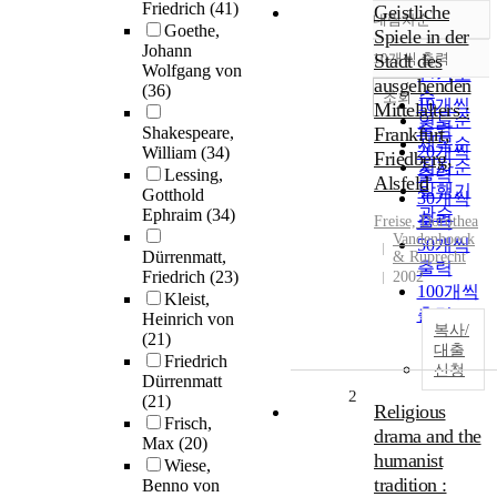
Friedrich
(41)
Geistliche
내림차순
정확도
Goethe,
Spiele in der
Johann
순
10개씩 출력
Stadt des
내림차순
Wolfgang von
인기도
ausgehenden
(36)
순
조회
10개씩
Mittelalters :
연도순
출력
Shakespeare,
Frankfurt,
제목순
20개씩
William
(34)
Friedberg,
저자순
Lessing,
출력
Alsfeld
발행기
Gotthold
30개씩
관순
Ephraim
(34)
출력
Freise, Dorothea
Vandenhoeck
50개씩
Dürrenmatt,
& Ruprecht
출력
Friedrich
(23)
2002
100개씩
Kleist,
출력
Heinrich von
복사/
(21)
대출
Friedrich
신청
Dürrenmatt
2
(21)
Religious
Frisch,
drama and the
Max
(20)
humanist
Wiese,
tradition :
Benno von