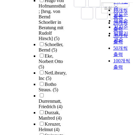
Hugo von
인기도
Hofmannsthal
순
조회
10개씩
; [hrsg. von
연도순
출력
Bernd
제목순
Schoeller in
20개씩
저자순
Beratung mit
출력
Rudolf
발행기
30개씩
Hirsch]
(5)
관순
출력
Schoeller,
50개씩
Bernd
(5)
출력
Eke,
100개씩
Norbert Otto
(5)
출력
NetLibrary,
Inc
(5)
Botho
Straus.
(5)
Durrenmatt,
Friedrich
(4)
Durzak,
Manfred
(4)
Kreuzer,
Helmut
(4)