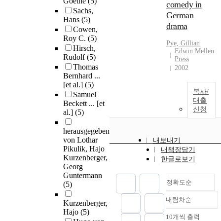
Goethe
(5)
comedy in
Sachs,
German
Hans
(5)
drama
Cowen,
Roy C.
(5)
Pye, Gillian
Hirsch,
Edwin Mellen
Rudolf
(5)
Press
Thomas
2002
Bernhard ...
[et al.]
(5)
복사/
Samuel
대출
Beckett ... [et
신청
al.]
(5)
herausgegeben
von Lothar
내보내기
Pikulik, Hajo
내책장담기
Kurzenberger,
한글로보기
Georg
Guntermann
정확도순
(5)
내림차순
Kurzenberger,
정확도
Hajo
(5)
순
10개씩 출력
내림차순