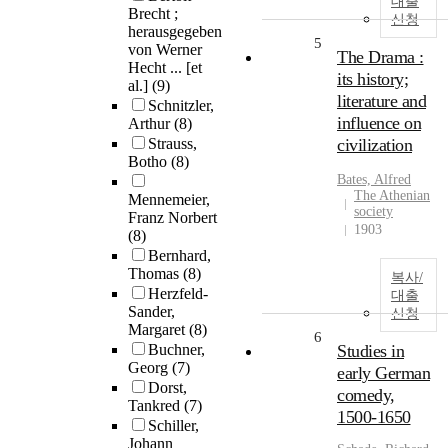
대출
Brecht ;
신청
herausgegeben
5
von Werner
The Drama :
Hecht ... [et
its history;
al.]
(9)
literature and
Schnitzler,
influence on
Arthur
(8)
Strauss,
civilization
Botho
(8)
Bates, Alfred
The Athenian
Mennemeier,
society
Franz Norbert
1903
(8)
Bernhard,
Thomas
(8)
복사/
Herzfeld-
대출
Sander,
신청
Margaret
(8)
6
Buchner,
Studies in
Georg
(7)
early German
Dorst,
comedy,
Tankred
(7)
1500-1650
Schiller,
Johann