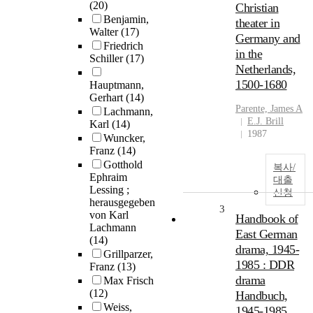
(20)
Christian
Benjamin,
theater in
Walter
(17)
Germany and
Friedrich
in the
Schiller
(17)
Netherlands,
1500-1680
Hauptmann,
Gerhart
(14)
Parente, James A
Lachmann,
E.J. Brill
Karl
(14)
1987
Wuncker,
Franz
(14)
Gotthold
복사/
Ephraim
대출
Lessing ;
신청
herausgegeben
3
von Karl
Handbook of
Lachmann
East German
(14)
drama, 1945-
Grillparzer,
1985 : DDR
Franz
(13)
drama
Max Frisch
(12)
Handbuch,
Weiss,
1945-1985