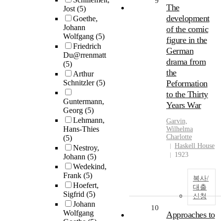
9
The
Jost
(5)
development
Goethe,
Johann
of the comic
Wolfgang
(5)
figure in the
Friedrich
German
Du@rrenmatt
drama from
(5)
the
Arthur
Schnitzler
(5)
Peformation
to the Thirty
Guntermann,
Years War
Georg
(5)
Lehmann,
Garvin,
Hans-Thies
Wilhelma
Charlotte
(5)
Haskell House
Nestroy,
1923
Johann
(5)
Wedekind,
Frank
(5)
복사/
Hoefert,
대출
Sigfrid
(5)
신청
Johann
10
Wolfgang
Approaches to