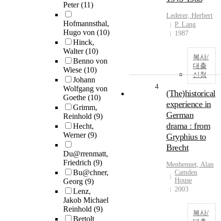
Peter
(11)
Lederer, Herbert
Hofmannsthal,
P. Lang
Hugo von
(10)
1987
Hinck,
Walter
(10)
복사/
Benno von
대출
Wiese
(10)
신청
Johann
4
Wolfgang von
(The)historical
Goethe
(10)
experience in
Grimm,
German
Reinhold
(9)
drama : from
Hecht,
Werner
(9)
Gryphius to
Brecht
Du@rrenmatt,
Friedrich
(9)
Menhennet, Alan
Bu@chner,
Camden
House
Georg
(9)
2003
Lenz,
Jakob Michael
Reinhold
(9)
복사/
Bertolt