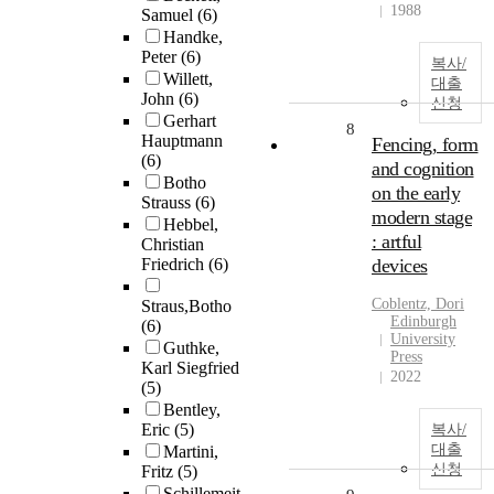
1988
Samuel
(6)
Handke,
Peter
(6)
복사/
Willett,
대출
John
(6)
신청
Gerhart
8
Hauptmann
Fencing, form
(6)
and cognition
Botho
on the early
Strauss
(6)
modern stage
Hebbel,
: artful
Christian
Friedrich
(6)
devices
Coblentz, Dori
Straus,Botho
Edinburgh
(6)
University
Guthke,
Press
Karl Siegfried
2022
(5)
Bentley,
Eric
(5)
복사/
대출
Martini,
신청
Fritz
(5)
Schillemeit,