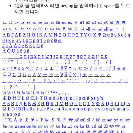
北京 을 입력하시려면
beijing
을 입력하시고 space를 누르
시면 됩니다.
ㅥ
ㅦ
ㅧ
ㅨ
ㅩ
ㅪ
ㅫ
ㅬ
ㅭ
ㅮ
ㅯ
ㅰ
ㅱ
ㅲ
ㅳ
ㅴ
ㅵ
ㅶ
ㅷ
ㅸ
ㅹ
ㅺ
ㅻ
ㅼ
ㅽ
ㅾ
ㅿ
ㆀ
ㆁ
ㆂ
ㆃ
ㆄ
ㆅ
ㆆ
ㆇ
ㆈ
ㆉ
ㆊ
ㆋ
ㆌ
ㆍ
ㆎ
Α
Β
Γ
Δ
Ε
Ζ
Η
Θ
Ι
Κ
Λ
Μ
Ν
Ξ
Ο
Π
Ρ
Σ
Τ
Υ
Φ
Χ
Ψ
Ω
α
β
γ
δ
ε
ζ
η
θ
ι
κ
λ
μ
ν
ξ
ο
π
ρ
σ
τ
υ
φ
χ
ψ
ω
á
à
Á
À
é
è
É
È
ç
Ç
ê
Ä
Ö
Ü
ä
ö
ü
ß
ְ
ֳ
ֲ
ֱ
ָ
ַ
ֵ
ֶ
ִ
ֹ
ּ
ֻ
ׂ
ׁ
ּ
ב
ה
נ
מ
צ
ת
ץ
ש
ד
ג
כ
ע
י
ח
ל
ך
ף
ק
ר
א
ט
ו
ן
ם
פ
‘
’
“
”
〔
〕
〈
〉
「
」
『
』
【
】
＂
（
）
［
］
｛
｝
±
×
÷
≠
≤
≥
∞
∴
♂
♀
∠
⊥
⌒
∂
∇
≡
≒
≪
≫
√
∽
∝
∵
∫
∬
∈
∋
⊆
⊇
⊂
⊃
∪
∩
∧
∨
￢
⇒
⇔
∀
∃
∮
∑
∏
＋
－
＜
＝
＞
、
。
·
‥
…
¨
〃
―
∥
＼
∼
´
～
ˇ
˘
˝
˚
˙
¸
˛
¡
¿
ː
！
＇
，
．
／
：
；
？
＾
＿
｀
｜
½
⅓
⅔
¼
¾
⅛
⅜
⅝
⅞
¹
²
³
⁴
ⁿ
₁
₂
₃
₄
Æ
Ð
Ħ
Ĳ
Ł
Ø
Œ
Þ
Ŧ
Ŋ
æ
đ
ð
ħ
ı
ĳ
ĸ
ŀ
ł
ø
œ
ß
þ
ŧ
ŋ
ŉ
А
Б
В
Г
Д
Е
Ё
Ж
З
И
Й
К
Л
М
Н
О
П
Р
С
Т
У
Ф
Х
Ц
Ч
Ш
Щ
Ъ
Ы
Ь
Э
Ю
Я
а
б
в
г
д
е
ё
ж
з
и
й
к
л
м
н
о
п
р
с
т
у
ф
х
ц
ч
ш
щ
ъ
ы
ь
э
ю
я
′
″
℃
Å
￠
￡
￥
¤
℉
‰
＄
％
Ｆ
￦
㎕
㎖
㎗
ℓ
㎘
㏄
㎣
㎤
㎥
㎦
㎙
㎚
㎛
㎜
㎝
㎞
㎟
㎠
㎡
㎢
㏊
㎍
㎎
㎏
㏏
㎈
㎉
㏈
㎧
㎨
㎰
㎱
㎲
㎳
㎴
㎵
㎶
㎷
㎸
㎹
㎀
㎁
㎂
㎃
㎄
㎺
㎻
㎽
㎾
㎿
㎐
㎑