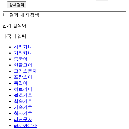
상세검색
결과 내 재검색
인기 검색어
다국어 입력
히라가나
가타카나
중국어
한글고어
그리스문자
프랑스어
독일어
히브리어
괄호기호
학술기호
기술기호
첨자기호
라틴문자
러시아문자