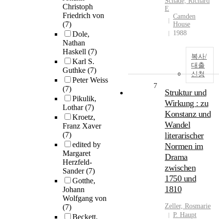
Schade, Richard
Christoph
E
Friedrich von
Camden
(7)
House
1988
Dole,
Nathan
Haskell
(7)
복사/
Karl S.
대출
Guthke
(7)
신청
Peter Weiss
7
(7)
Struktur und
Pikulik,
Wirkung : zu
Lothar
(7)
Konstanz und
Kroetz,
Wandel
Franz Xaver
(7)
literarischer
edited by
Normen im
Margaret
Drama
Herzfeld-
zwischen
Sander
(7)
1750 und
Gotthe,
1810
Johann
Wolfgang von
Zeller, Rosmarie
(7)
P. Haupt
Beckett,