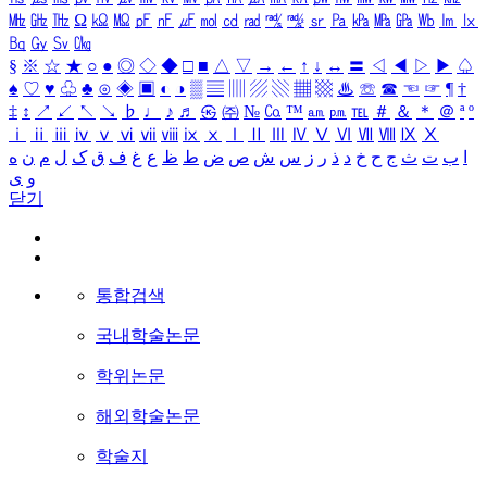
㎒
㎓
㎔
Ω
㏀
㏁
㎊
㎋
㎌
㏖
㏅
㎭
㎮
㎯
㏛
㎩
㎪
㎫
㎬
㏝
㏐
㏓
㏃
㏉
㏜
㏆
§
※
☆
★
○
●
◎
◇
◆
□
■
△
▽
→
←
↑
↓
↔
〓
◁
◀
▷
▶
♤
♠
♡
♥
♧
♣
⊙
◈
▣
◐
◑
▒
▤
▥
▨
▧
▦
▩
♨
☏
☎
☜
☞
¶
†
‡
↕
↗
↙
↖
↘
♭
♩
♪
♬
㉿
㈜
№
㏇
™
㏂
㏘
℡
＃
＆
＊
＠
ª
º
ⅰ
ⅱ
ⅲ
ⅳ
ⅴ
ⅵ
ⅶ
ⅷ
ⅸ
ⅹ
Ⅰ
Ⅱ
Ⅲ
Ⅳ
Ⅴ
Ⅵ
Ⅶ
Ⅷ
Ⅸ
Ⅹ
ا
ب
ت
ث
ج
ح
خ
د
ذ
ر
ز
س
ش
ص
ض
ط
ظ
ع
غ
ف
ق
ک
ل
م
ن
ه
و
ی
닫기
통합검색
국내학술논문
학위논문
해외학술논문
학술지