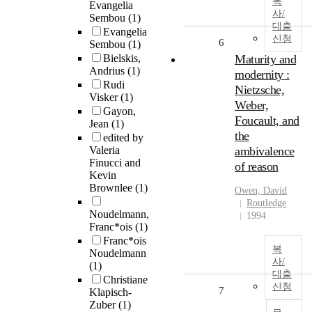
복
Evangelia
사/
Sembou
(1)
대출
Evangelia
신청
6
Sembou
(1)
Bielskis,
Maturity and
Andrius
(1)
modernity :
Rudi
Nietzsche,
Visker
(1)
Weber,
Gayon,
Foucault, and
Jean
(1)
the
edited by
Valeria
ambivalence
Finucci and
of reason
Kevin
Brownlee
(1)
Owen, David
Routledge
Noudelmann,
1994
Franc*ois
(1)
Franc*ois
복
Noudelmann
사/
(1)
대출
Christiane
신청
7
Klapisch-
Zuber
(1)