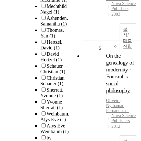
Nova Science
Mechthild
Pubishers
Nagel
(1)
2003
Ashenden,
Samantha
(1)
복
Thomas,
사/
Yan
(1)
대출
Hertzel,
신청
David
(1)
5
David
On the
Hertzel
(1)
genealogy of
Schauer,
modernity :
Christian
(1)
Foucault's
Christian
social
Schauer
(1)
Sherratt,
philosophy
Yvonne
(1)
Oliveira,
Yvonne
Nythamar
Sherratt
(1)
Fernandes de
Weinbaum,
Nova Science
Alys Eve
(1)
Publishers
Alys Eve
2012
Weinbaum
(1)
by