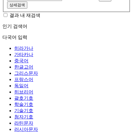
상세검색
결과 내 재검색
인기 검색어
다국어 입력
히라가나
가타카나
중국어
한글고어
그리스문자
프랑스어
독일어
히브리어
괄호기호
학술기호
기술기호
첨자기호
라틴문자
러시아문자