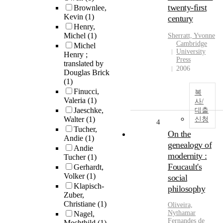
twenty-first
Brownlee,
Kevin
(1)
century
Henry,
Michel
(1)
Sherratt, Yvonne
Cambridge
Michel
University
Henry ;
Press
translated by
2006
Douglas Brick
(1)
Finucci,
복
Valeria
(1)
사/
Jaeschke,
대출
Walter
(1)
신청
4
Tucher,
On the
Andie
(1)
genealogy of
Andie
modernity :
Tucher
(1)
Foucault's
Gerhardt,
Volker
(1)
social
Klapisch-
philosophy
Zuber,
Christiane
(1)
Oliveira,
Nythamar
Nagel,
Fernandes de
Mechthild
(1)