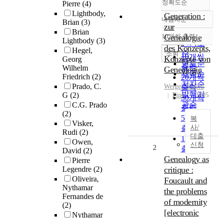
정확도순
Pierre
(4)
Lightbody,
Generation :
내림차순
Brian
(3)
정확도
zur
Brian
순
10개씩 출력
Genealogie
내림차순
Lightbody
(3)
인기도
des Konzepts,
Hegel,
순
조회
10개씩
Konzepte von
Georg
연도순
출력
Wilhelm
Genealogie
제목순
Friedrich
(2)
20개씩
저자순
Prado, C.
Weigel, Sigrid
출력
발행기
G
(2)
Fink
2005
30개씩
관순
C.G. Prado
출력
(2)
50개씩
복
Visker,
사/
출력
Rudi
(2)
대출
100개씩
Owen,
신청
2
출력
David
(2)
Genealogy as
Pierre
Legendre
(2)
critique :
Oliveira,
Foucault and
Nythamar
the problems
Fernandes de
of modernity
(2)
[electronic
Nythamar