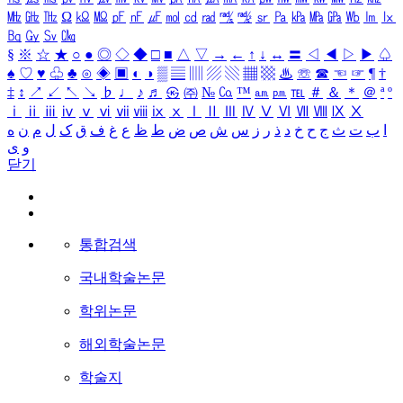
㎒
㎓
㎔
Ω
㏀
㏁
㎊
㎋
㎌
㏖
㏅
㎭
㎮
㎯
㏛
㎩
㎪
㎫
㎬
㏝
㏐
㏓
㏃
㏉
㏜
㏆
§
※
☆
★
○
●
◎
◇
◆
□
■
△
▽
→
←
↑
↓
↔
〓
◁
◀
▷
▶
♤
♠
♡
♥
♧
♣
⊙
◈
▣
◐
◑
▒
▤
▥
▨
▧
▦
▩
♨
☏
☎
☜
☞
¶
†
‡
↕
↗
↙
↖
↘
♭
♩
♪
♬
㉿
㈜
№
㏇
™
㏂
㏘
℡
＃
＆
＊
＠
ª
º
ⅰ
ⅱ
ⅲ
ⅳ
ⅴ
ⅵ
ⅶ
ⅷ
ⅸ
ⅹ
Ⅰ
Ⅱ
Ⅲ
Ⅳ
Ⅴ
Ⅵ
Ⅶ
Ⅷ
Ⅸ
Ⅹ
ا
ب
ت
ث
ج
ح
خ
د
ذ
ر
ز
س
ش
ص
ض
ط
ظ
ع
غ
ف
ق
ک
ل
م
ن
ه
و
ی
닫기
통합검색
국내학술논문
학위논문
해외학술논문
학술지