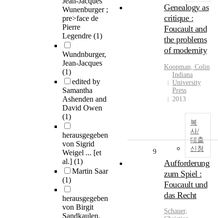
Jean-Jacques
Genealogy as
Wunenburger ;
critique :
pre>face de
Pierre
Foucault and
Legendre
(1)
the problems
of modernity
Wundnburger,
Jean-Jacques
Koopman, Colin
(1)
Indiana
edited by
University
Samantha
Press
Ashenden and
2013
David Owen
(1)
복
사/
herausgegeben
대출
von Sigrid
신청
9
Weigel ... [et
al.]
(1)
Aufforderung
Martin Saar
zum Spiel :
(1)
Foucault und
das Recht
herausgegeben
von Birgit
Schauer,
Sandkaulen,