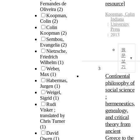
resource]
Fernandes de
Oliveira
(2)
Koopman, Colin
Koopman,
Indiana
Colin
(2)
University
Colin
Press
Koopman
(2)
2013
Sembou,
Evangelia
(2)
원
Nietzsche,
문
Friedrich
보
Wilhelm
(1)
기
Weber,
3
Max
(1)
Continental
Habermas,
philosophy of
Jurgen
(1)
social science
Weigel,
:
Sigrid
(1)
hermeneutics,
Rudi
Visker ;
genealogy,
translated by
and critical
Chris Turner
theory from
(1)
ancient
David
Greece to the
Owen
(1)