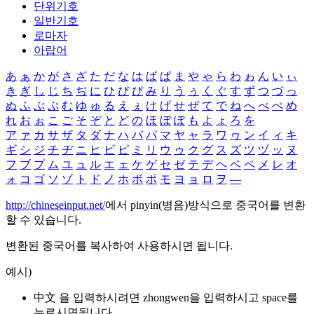
단위기호
일반기호
로마자
아랍어
あ
ぁ
か
が
さ
ざ
た
だ
な
は
ば
ぱ
ま
や
ゃ
ら
わ
ゎ
ん
い
ぃ
き
ぎ
し
じ
ち
ぢ
に
ひ
び
ぴ
み
り
う
ぅ
く
ぐ
す
ず
つ
づ
っ
ぬ
ふ
ぶ
ぷ
む
ゆ
ゅ
る
え
ぇ
け
げ
せ
ぜ
て
で
ね
へ
べ
ぺ
め
れ
お
ぉ
こ
ご
そ
ぞ
と
ど
の
ほ
ぼ
ぽ
も
よ
ょ
ろ
を
ア
ァ
カ
サ
ザ
タ
ダ
ナ
ハ
バ
パ
マ
ヤ
ャ
ラ
ワ
ヮ
ン
イ
ィ
キ
ギ
シ
ジ
チ
ヂ
ニ
ヒ
ビ
ピ
ミ
リ
ウ
ゥ
ク
グ
ス
ズ
ツ
ヅ
ッ
ヌ
フ
ブ
プ
ム
ユ
ュ
ル
エ
ェ
ケ
ゲ
セ
ゼ
テ
デ
ヘ
ベ
ペ
メ
レ
オ
ォ
コ
ゴ
ソ
ゾ
ト
ド
ノ
ホ
ボ
ポ
モ
ヨ
ョ
ロ
ヲ
―
http://chineseinput.net/
에서 pinyin(병음)방식으로 중국어를 변환
할 수 있습니다.
변환된 중국어를 복사하여 사용하시면 됩니다.
예시)
中文 을 입력하시려면
zhongwen
을 입력하시고 space를
누르시면됩니다.