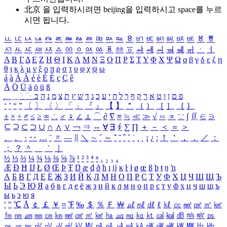
北京 을 입력하시려면
beijing
을 입력하시고 space를 누르
시면 됩니다.
ㅥ
ㅦ
ㅧ
ㅨ
ㅩ
ㅪ
ㅫ
ㅬ
ㅭ
ㅮ
ㅯ
ㅰ
ㅱ
ㅲ
ㅳ
ㅴ
ㅵ
ㅶ
ㅷ
ㅸ
ㅹ
ㅺ
ㅻ
ㅼ
ㅽ
ㅾ
ㅿ
ㆀ
ㆁ
ㆂ
ㆃ
ㆄ
ㆅ
ㆆ
ㆇ
ㆈ
ㆉ
ㆊ
ㆋ
ㆌ
ㆍ
ㆎ
Α
Β
Γ
Δ
Ε
Ζ
Η
Θ
Ι
Κ
Λ
Μ
Ν
Ξ
Ο
Π
Ρ
Σ
Τ
Υ
Φ
Χ
Ψ
Ω
α
β
γ
δ
ε
ζ
η
θ
ι
κ
λ
μ
ν
ξ
ο
π
ρ
σ
τ
υ
φ
χ
ψ
ω
á
à
Á
À
é
è
É
È
ç
Ç
ê
Ä
Ö
Ü
ä
ö
ü
ß
ְ
ֳ
ֲ
ֱ
ָ
ַ
ֵ
ֶ
ִ
ֹ
ּ
ֻ
ׂ
ׁ
ּ
ב
ה
נ
מ
צ
ת
ץ
ש
ד
ג
כ
ע
י
ח
ל
ך
ף
ק
ר
א
ט
ו
ן
ם
פ
‘
’
“
”
〔
〕
〈
〉
「
」
『
』
【
】
＂
（
）
［
］
｛
｝
±
×
÷
≠
≤
≥
∞
∴
♂
♀
∠
⊥
⌒
∂
∇
≡
≒
≪
≫
√
∽
∝
∵
∫
∬
∈
∋
⊆
⊇
⊂
⊃
∪
∩
∧
∨
￢
⇒
⇔
∀
∃
∮
∑
∏
＋
－
＜
＝
＞
、
。
·
‥
…
¨
〃
―
∥
＼
∼
´
～
ˇ
˘
˝
˚
˙
¸
˛
¡
¿
ː
！
＇
，
．
／
：
；
？
＾
＿
｀
｜
½
⅓
⅔
¼
¾
⅛
⅜
⅝
⅞
¹
²
³
⁴
ⁿ
₁
₂
₃
₄
Æ
Ð
Ħ
Ĳ
Ł
Ø
Œ
Þ
Ŧ
Ŋ
æ
đ
ð
ħ
ı
ĳ
ĸ
ŀ
ł
ø
œ
ß
þ
ŧ
ŋ
ŉ
А
Б
В
Г
Д
Е
Ё
Ж
З
И
Й
К
Л
М
Н
О
П
Р
С
Т
У
Ф
Х
Ц
Ч
Ш
Щ
Ъ
Ы
Ь
Э
Ю
Я
а
б
в
г
д
е
ё
ж
з
и
й
к
л
м
н
о
п
р
с
т
у
ф
х
ц
ч
ш
щ
ъ
ы
ь
э
ю
я
′
″
℃
Å
￠
￡
￥
¤
℉
‰
＄
％
Ｆ
￦
㎕
㎖
㎗
ℓ
㎘
㏄
㎣
㎤
㎥
㎦
㎙
㎚
㎛
㎜
㎝
㎞
㎟
㎠
㎡
㎢
㏊
㎍
㎎
㎏
㏏
㎈
㎉
㏈
㎧
㎨
㎰
㎱
㎲
㎳
㎴
㎵
㎶
㎷
㎸
㎹
㎀
㎁
㎂
㎃
㎄
㎺
㎻
㎽
㎾
㎿
㎐
㎑