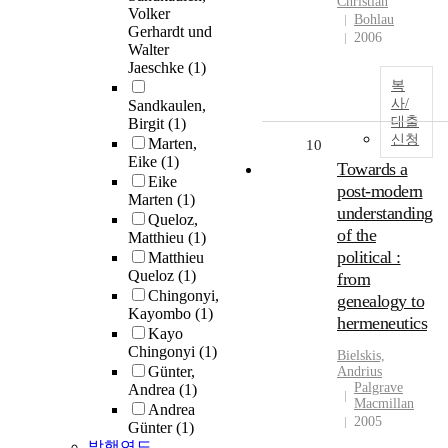
Christian
Volker
Bohlau
Gerhardt und
2006
Walter
Jaeschke
(1)
복
사/
Sandkaulen,
대출
Birgit
(1)
신청
Marten,
10
Eike
(1)
Towards a
Eike
post-modern
Marten
(1)
understanding
Queloz,
of the
Matthieu
(1)
political :
Matthieu
Queloz
(1)
from
Chingonyi,
genealogy to
Kayombo
(1)
hermeneutics
Kayo
Chingonyi
(1)
Bielskis,
Günter,
Andrius
Palgrave
Andrea
(1)
Macmillan
Andrea
2005
Günter
(1)
발행연도