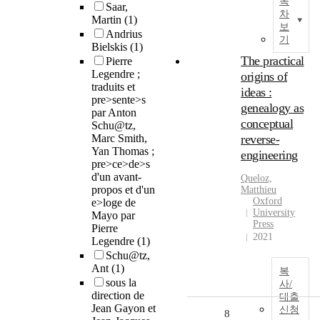
목
Saar,
차
Martin
(1)
보
Andrius
기
Bielskis
(1)
The practical
Pierre
Legendre ;
origins of
traduits et
ideas :
pre>sente>s
genealogy as
par Anton
conceptual
Schu@tz,
Marc Smith,
reverse-
Yan Thomas ;
engineering
pre>ce>de>s
d'un avant-
Queloz,
propos et d'un
Matthieu
Oxford
e>loge de
University
Mayo par
Press
Pierre
2021
Legendre
(1)
Schu@tz,
Ant
(1)
복
sous la
사/
direction de
대출
Jean Gayon et
신청
8