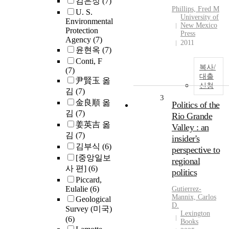
김은정
(7)
Phillips, Fred M
U. S.
University of
Environmental
New Mexico
Protection
Press
Agency
(7)
2011
윤현옥
(7)
Conti, F
복사/
(7)
대출
尹賢玉 옮
신청
김
(7)
3
金良順 옮
Politics of the
김
(7)
Rio Grande
姜英吉 옮
Valley : an
김
(7)
insider's
김부식
(6)
perspective to
[중앙일보
regional
사 편]
(6)
politics
Piccard,
Eulalie
(6)
Gutierrez-
Mannix, Carlos
Geological
D.
Survey (미국)
Lexington
(6)
Books