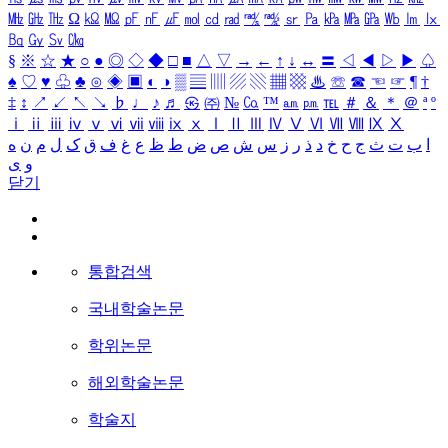
㎒
㎓
㎔
Ω
㏀
㏁
㎊
㎋
㎌
㏖
㏅
㎭
㎮
㎯
㏛
㎩
㎪
㎫
㎬
㏝
㏐
㏓
㏃
㏉
㏜
㏆
§
※
☆
★
○
●
◎
◇
◆
□
■
△
▽
→
←
↑
↓
↔
〓
◁
◀
▷
▶
♤
♠
♡
♥
♧
♣
⊙
◈
▣
◐
◑
▒
▤
▥
▨
▧
▦
▩
♨
☏
☎
☜
☞
¶
†
‡
↕
↗
↙
↖
↘
♭
♩
♪
♬
㉿
㈜
№
㏇
™
㏂
㏘
℡
＃
＆
＊
＠
ª
º
ⅰ
ⅱ
ⅲ
ⅳ
ⅴ
ⅵ
ⅶ
ⅷ
ⅸ
ⅹ
Ⅰ
Ⅱ
Ⅲ
Ⅳ
Ⅴ
Ⅵ
Ⅶ
Ⅷ
Ⅸ
Ⅹ
ا
ب
ت
ث
ج
ح
خ
د
ذ
ر
ز
س
ش
ص
ض
ط
ظ
ع
غ
ف
ق
ک
ل
م
ن
ه
و
ی
닫기
통합검색
국내학술논문
학위논문
해외학술논문
학술지