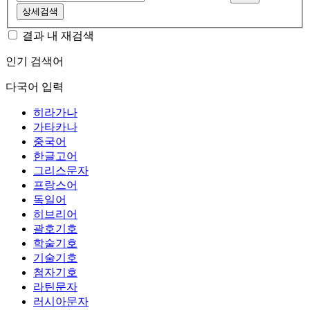
상세검색
결과 내 재검색
인기 검색어
다국어 입력
히라가나
가타카나
중국어
한글고어
그리스문자
프랑스어
독일어
히브리어
괄호기호
학술기호
기술기호
첨자기호
라틴문자
러시아문자