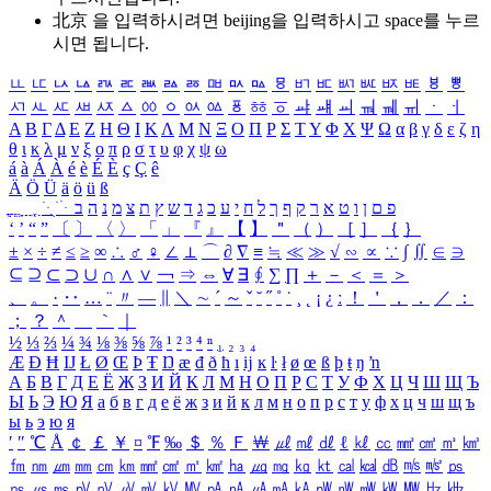
北京 을 입력하시려면
beijing
을 입력하시고 space를 누르
시면 됩니다.
ㅥ
ㅦ
ㅧ
ㅨ
ㅩ
ㅪ
ㅫ
ㅬ
ㅭ
ㅮ
ㅯ
ㅰ
ㅱ
ㅲ
ㅳ
ㅴ
ㅵ
ㅶ
ㅷ
ㅸ
ㅹ
ㅺ
ㅻ
ㅼ
ㅽ
ㅾ
ㅿ
ㆀ
ㆁ
ㆂ
ㆃ
ㆄ
ㆅ
ㆆ
ㆇ
ㆈ
ㆉ
ㆊ
ㆋ
ㆌ
ㆍ
ㆎ
Α
Β
Γ
Δ
Ε
Ζ
Η
Θ
Ι
Κ
Λ
Μ
Ν
Ξ
Ο
Π
Ρ
Σ
Τ
Υ
Φ
Χ
Ψ
Ω
α
β
γ
δ
ε
ζ
η
θ
ι
κ
λ
μ
ν
ξ
ο
π
ρ
σ
τ
υ
φ
χ
ψ
ω
á
à
Á
À
é
è
É
È
ç
Ç
ê
Ä
Ö
Ü
ä
ö
ü
ß
ְ
ֳ
ֲ
ֱ
ָ
ַ
ֵ
ֶ
ִ
ֹ
ּ
ֻ
ׂ
ׁ
ּ
ב
ה
נ
מ
צ
ת
ץ
ש
ד
ג
כ
ע
י
ח
ל
ך
ף
ק
ר
א
ט
ו
ן
ם
פ
‘
’
“
”
〔
〕
〈
〉
「
」
『
』
【
】
＂
（
）
［
］
｛
｝
±
×
÷
≠
≤
≥
∞
∴
♂
♀
∠
⊥
⌒
∂
∇
≡
≒
≪
≫
√
∽
∝
∵
∫
∬
∈
∋
⊆
⊇
⊂
⊃
∪
∩
∧
∨
￢
⇒
⇔
∀
∃
∮
∑
∏
＋
－
＜
＝
＞
、
。
·
‥
…
¨
〃
―
∥
＼
∼
´
～
ˇ
˘
˝
˚
˙
¸
˛
¡
¿
ː
！
＇
，
．
／
：
；
？
＾
＿
｀
｜
½
⅓
⅔
¼
¾
⅛
⅜
⅝
⅞
¹
²
³
⁴
ⁿ
₁
₂
₃
₄
Æ
Ð
Ħ
Ĳ
Ł
Ø
Œ
Þ
Ŧ
Ŋ
æ
đ
ð
ħ
ı
ĳ
ĸ
ŀ
ł
ø
œ
ß
þ
ŧ
ŋ
ŉ
А
Б
В
Г
Д
Е
Ё
Ж
З
И
Й
К
Л
М
Н
О
П
Р
С
Т
У
Ф
Х
Ц
Ч
Ш
Щ
Ъ
Ы
Ь
Э
Ю
Я
а
б
в
г
д
е
ё
ж
з
и
й
к
л
м
н
о
п
р
с
т
у
ф
х
ц
ч
ш
щ
ъ
ы
ь
э
ю
я
′
″
℃
Å
￠
￡
￥
¤
℉
‰
＄
％
Ｆ
￦
㎕
㎖
㎗
ℓ
㎘
㏄
㎣
㎤
㎥
㎦
㎙
㎚
㎛
㎜
㎝
㎞
㎟
㎠
㎡
㎢
㏊
㎍
㎎
㎏
㏏
㎈
㎉
㏈
㎧
㎨
㎰
㎱
㎲
㎳
㎴
㎵
㎶
㎷
㎸
㎹
㎀
㎁
㎂
㎃
㎄
㎺
㎻
㎽
㎾
㎿
㎐
㎑