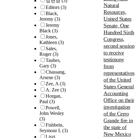
정현경
(3)
Natural
Editors
(3)
Resources,
Black,
United States
Jeremy
(3)
Jeremy
Senate, One
Black
(3)
Hundred Sixth
Jones,
Congress,
Kathleen
(3)
second session
Sales,
to receive
Roger
(3)
testimony
Taubes,
Gary
(3)
from
Chassang,
representatives
Arsene
(3)
of the United
Zee, A
(3)
States General
A. Zee
(3)
Accounting
Horgan,
Office on their
Paul
(3)
investigation
Powell,
John Wesley
of the Cerro
(3)
Grande fire in
Fishbein,
the state of
Seymour L
(3)
New Mexico
Liszt,