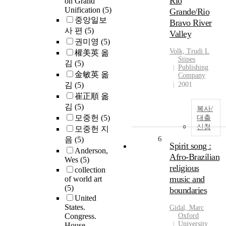
Rio
on Grand
Unification
(5)
Grande/Rio
중앙일보
Bravo River
사 편
(5)
Valley
권미영
(5)
Volk, Trudi L
權美英 옮
Stipes
김
(5)
Publishing
金敏英 옮
Company
김
(5)
2001
崔正順 옮
김
(5)
복사/
모중헌
(5)
대출
신청
모중헌 지
6
음
(5)
Spirit song :
Anderson,
Afro-Brazilian
Wes
(5)
religious
collection
music and
of world art
(5)
boundaries
United
States.
Gidal, Marc
Congress.
Oxford
University
House.