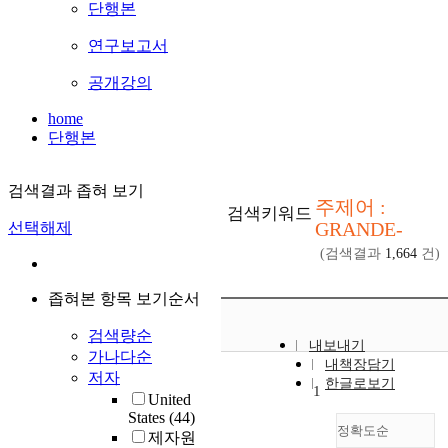
단행본
연구보고서
공개강의
home
단행본
검색결과 좁혀 보기
주제어 :
검색키워드
GRANDE-
선택해제
(검색결과
1,664
건)
좁혀본 항목 보기순서
검색량순
내보내기
가나다순
내책장담기
저자
한글로보기
1
United
States
(44)
정확도순
제자원