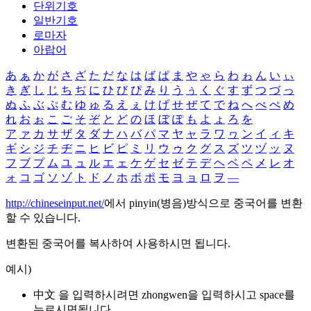
단위기호
일반기호
로마자
아랍어
あ
ぁ
か
が
さ
ざ
た
だ
な
は
ば
ぱ
ま
や
ゃ
ら
わ
ゎ
ん
い
ぃ
き
ぎ
し
じ
ち
ぢ
に
ひ
び
ぴ
み
り
う
ぅ
く
ぐ
す
ず
つ
づ
っ
ぬ
ふ
ぶ
ぷ
む
ゆ
ゅ
る
え
ぇ
け
げ
せ
ぜ
て
で
ね
へ
べ
ぺ
め
れ
お
ぉ
こ
ご
そ
ぞ
と
ど
の
ほ
ぼ
ぽ
も
よ
ょ
ろ
を
ア
ァ
カ
サ
ザ
タ
ダ
ナ
ハ
バ
パ
マ
ヤ
ャ
ラ
ワ
ヮ
ン
イ
ィ
キ
ギ
シ
ジ
チ
ヂ
ニ
ヒ
ビ
ピ
ミ
リ
ウ
ゥ
ク
グ
ス
ズ
ツ
ヅ
ッ
ヌ
フ
ブ
プ
ム
ユ
ュ
ル
エ
ェ
ケ
ゲ
セ
ゼ
テ
デ
ヘ
ベ
ペ
メ
レ
オ
ォ
コ
ゴ
ソ
ゾ
ト
ド
ノ
ホ
ボ
ポ
モ
ヨ
ョ
ロ
ヲ
―
http://chineseinput.net/
에서 pinyin(병음)방식으로 중국어를 변환
할 수 있습니다.
변환된 중국어를 복사하여 사용하시면 됩니다.
예시)
中文 을 입력하시려면
zhongwen
을 입력하시고 space를
누르시면됩니다.