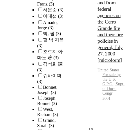
and from
Franz
(3)
federal
허문순
(3)
agencies on
이대섭
(3)
the Cerro
Amado,
Jorge
(3)
Grande fire
벅, 펄
(3)
and their fire
펄 벅 지음
policies in
(3)
general, July
조르지 아
27, 2000
마노 著
(3)
[microform]
김석희 譯
(3)
United States
For sale by
슈바이쩌
the U.S.
(3)
G.P.O., Supt.
Bonnet,
of Docs.,
Joseph
(3)
Congr
Joseph
2001
Bonnet
(3)
West,
Richard
(3)
Grand,
Sarah
(3)
10