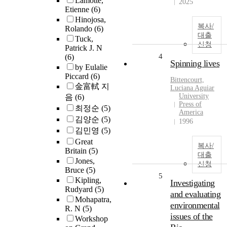
Lamotte,
2025
Etienne
(6)
Hinojosa,
복사/
Rolando
(6)
대출
Tuck,
신청
Patrick J. N
4
(6)
Spinning lives
by Eulalie
Piccard
(6)
Bittencourt,
金富軾 지
Luciana Aguiar
University
음
(6)
Press of
최정순
(5)
America
김양순
(5)
1996
김민영
(5)
Great
복사/
Britain
(5)
대출
Jones,
신청
Bruce
(5)
5
Kipling,
Investigating
Rudyard
(5)
and evaluating
Mohapatra,
environmental
R. N
(5)
issues of the
Workshop