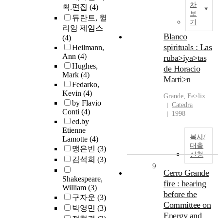
차
획.편집
(4)
보
듀란트, 윌
기
리암 제임스
Blanco
(4)
spirituals : Las
Heilmann,
Ann
(4)
ruba>iya>tas
Hughes,
de Horacio
Mark
(4)
Marti>n
Fedarko,
Kevin
(4)
Grande, Fe>lix
by Flavio
Catedra
Conti
(4)
1998
ed.by
Etienne
복사/
Lamotte
(4)
대출
맹은빈
(3)
신청
김석희
(3)
9
Cerro Grande
Shakespeare,
fire : hearing
William
(3)
before the
구자운
(3)
Committee on
박영민
(3)
Energy and