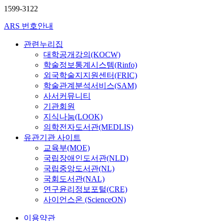
1599-3122
ARS 번호안내
관련누리집
대학공개강의(KOCW)
학술정보통계시스템(Rinfo)
외국학술지지원센터(FRIC)
학술관계분석서비스(SAM)
사서커뮤니티
기관회원
지식나눔(LOOK)
의학전자도서관(MEDLIS)
유관기관 사이트
교육부(MOE)
국립장애인도서관(NLD)
국립중앙도서관(NL)
국회도서관(NAL)
연구윤리정보포털(CRE)
사이언스온 (ScienceON)
이용약관