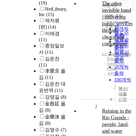
(19)
The other
내림차순
정확도
NetLibrary,
invisible hand
순
Inc
(15)
10개씩 출력
: delivering
내림차순
인기도
제자원
public services
순
조회
[편]
(14)
10개씩
through
연도순
이애경
출력
choice and
제목순
(11)
20개씩
competition
중앙일보
저자순
출력
사
(11)
발행기
Le Grand, Julian
30개씩
관순
김운찬
Princeton
출력
University
(11)
50개씩
Press
李愛京 옮
출력
2007
김
(11)
100개씩
김운찬 대
출력
복사/
표번역
(11)
대출
강영길
(8)
신청
金殷廷 옮
2
김
(8)
Reining in the
金榮洙 옮
Rio Grande :
김
(8)
people, land,
김영수
(7)
and water