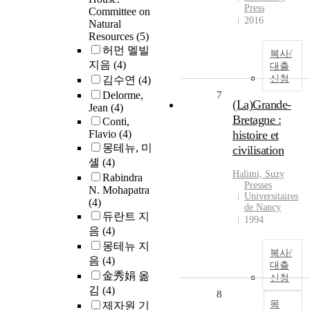
Press
Committee on
2016
Natural
Resources
(5)
허먼 멜빌
복사/
지음
(4)
대출
신청
김수연
(4)
Delorme,
7
(La)Grande-
Jean
(4)
Bretagne :
Conti,
Flavio
(4)
histoire et
몽테뉴, 미
civilisation
셸
(4)
Halimi, Suzy
Rabindra
Presses
N. Mohapatra
Universitaires
(4)
de Nancy
듀란트 지
1994
음
(4)
몽테뉴 지
복사/
음
(4)
대출
金秀娟 옮
신청
김
(4)
8
목
제자원 기