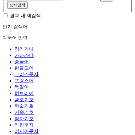
상세검색
결과 내 재검색
인기 검색어
다국어 입력
히라가나
가타카나
중국어
한글고어
그리스문자
프랑스어
독일어
히브리어
괄호기호
학술기호
기술기호
첨자기호
라틴문자
러시아문자