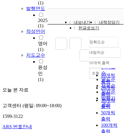
s
(1)
w
발행연도
o
r
2025
내보내기
내책장담기
k
(1)
한글로보기
,
작성언어
w
정확도순
e
영어
p
(1)
내림차순
r
정확도
지도교수
e
순
10개씩 출력
내림차순
s
인기도
윤성
e
순
조회
민
10개씩
n
(1)
연도순
출력
t
제목순
20개씩
오늘 본 자료
a
저자순
출력
n
발행기
30개씩
i
관순
고객센터 (평일: 09:00~18:00)
출력
n
50개씩
t
1599-3122
출력
e
100개씩
g
ARS 번호안내
출력
r