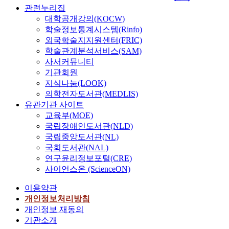
a
관련누리집
t
대학공개강의(KOCW)
e
학술정보통계시스템(Rinfo)
d
외국학술지지원센터(FRIC)
a
학술관계분석서비스(SAM)
p
사서커뮤니티
p
기관회원
r
지식나눔(LOOK)
o
의학전자도서관(MEDLIS)
a
유관기관 사이트
c
교육부(MOE)
h
국립장애인도서관(NLD)
f
국립중앙도서관(NL)
o
국회도서관(NAL)
r
연구윤리정보포털(CRE)
i
사이언스온 (ScienceON)
m
p
이용약관
l
개인정보처리방침
e
개인정보 재동의
m
기관소개
e