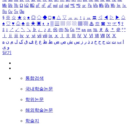
㎒
㎓
㎔
Ω
㏀
㏁
㎊
㎋
㎌
㏖
㏅
㎭
㎮
㎯
㏛
㎩
㎪
㎫
㎬
㏝
㏐
㏓
㏃
㏉
㏜
㏆
§
※
☆
★
○
●
◎
◇
◆
□
■
△
▽
→
←
↑
↓
↔
〓
◁
◀
▷
▶
♤
♠
♡
♥
♧
♣
⊙
◈
▣
◐
◑
▒
▤
▥
▨
▧
▦
▩
♨
☏
☎
☜
☞
¶
†
‡
↕
↗
↙
↖
↘
♭
♩
♪
♬
㉿
㈜
№
㏇
™
㏂
㏘
℡
＃
＆
＊
＠
ª
º
ⅰ
ⅱ
ⅲ
ⅳ
ⅴ
ⅵ
ⅶ
ⅷ
ⅸ
ⅹ
Ⅰ
Ⅱ
Ⅲ
Ⅳ
Ⅴ
Ⅵ
Ⅶ
Ⅷ
Ⅸ
Ⅹ
ا
ب
ت
ث
ج
ح
خ
د
ذ
ر
ز
س
ش
ص
ض
ط
ظ
ع
غ
ف
ق
ک
ل
م
ن
ه
و
ی
닫기
통합검색
국내학술논문
학위논문
해외학술논문
학술지