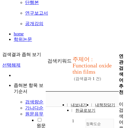
단행본
연구보고서
공개강의
home
학위논문
검색결과 좁혀 보기
연
주제어 :
검색키워드
관
Functional oxide
선택해제
검
thin films
색
(검색결과
1
건)
어
좁혀본 항목 보
추
기순서
천
검색량순
이
내보내기
내책장담기
가나다순
검
한글로보기
원문유무
색
1
어
정확도순
원문