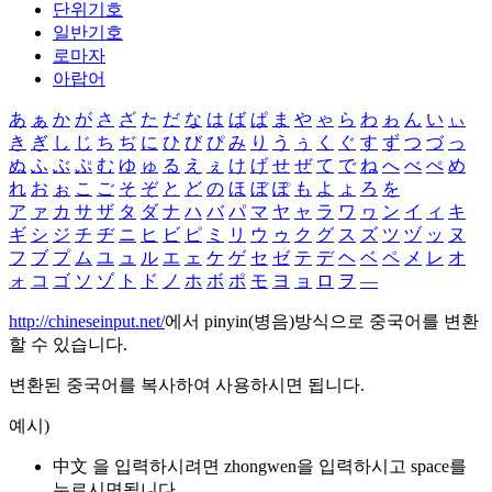
단위기호
일반기호
로마자
아랍어
あ
ぁ
か
が
さ
ざ
た
だ
な
は
ば
ぱ
ま
や
ゃ
ら
わ
ゎ
ん
い
ぃ
き
ぎ
し
じ
ち
ぢ
に
ひ
び
ぴ
み
り
う
ぅ
く
ぐ
す
ず
つ
づ
っ
ぬ
ふ
ぶ
ぷ
む
ゆ
ゅ
る
え
ぇ
け
げ
せ
ぜ
て
で
ね
へ
べ
ぺ
め
れ
お
ぉ
こ
ご
そ
ぞ
と
ど
の
ほ
ぼ
ぽ
も
よ
ょ
ろ
を
ア
ァ
カ
サ
ザ
タ
ダ
ナ
ハ
バ
パ
マ
ヤ
ャ
ラ
ワ
ヮ
ン
イ
ィ
キ
ギ
シ
ジ
チ
ヂ
ニ
ヒ
ビ
ピ
ミ
リ
ウ
ゥ
ク
グ
ス
ズ
ツ
ヅ
ッ
ヌ
フ
ブ
プ
ム
ユ
ュ
ル
エ
ェ
ケ
ゲ
セ
ゼ
テ
デ
ヘ
ベ
ペ
メ
レ
オ
ォ
コ
ゴ
ソ
ゾ
ト
ド
ノ
ホ
ボ
ポ
モ
ヨ
ョ
ロ
ヲ
―
http://chineseinput.net/
에서 pinyin(병음)방식으로 중국어를 변환
할 수 있습니다.
변환된 중국어를 복사하여 사용하시면 됩니다.
예시)
中文 을 입력하시려면
zhongwen
을 입력하시고 space를
누르시면됩니다.