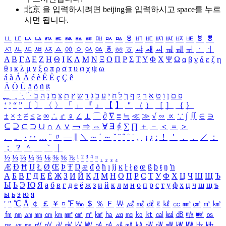
北京 을 입력하시려면
beijing
을 입력하시고 space를 누르
시면 됩니다.
ㅥ
ㅦ
ㅧ
ㅨ
ㅩ
ㅪ
ㅫ
ㅬ
ㅭ
ㅮ
ㅯ
ㅰ
ㅱ
ㅲ
ㅳ
ㅴ
ㅵ
ㅶ
ㅷ
ㅸ
ㅹ
ㅺ
ㅻ
ㅼ
ㅽ
ㅾ
ㅿ
ㆀ
ㆁ
ㆂ
ㆃ
ㆄ
ㆅ
ㆆ
ㆇ
ㆈ
ㆉ
ㆊ
ㆋ
ㆌ
ㆍ
ㆎ
Α
Β
Γ
Δ
Ε
Ζ
Η
Θ
Ι
Κ
Λ
Μ
Ν
Ξ
Ο
Π
Ρ
Σ
Τ
Υ
Φ
Χ
Ψ
Ω
α
β
γ
δ
ε
ζ
η
θ
ι
κ
λ
μ
ν
ξ
ο
π
ρ
σ
τ
υ
φ
χ
ψ
ω
á
à
Á
À
é
è
É
È
ç
Ç
ê
Ä
Ö
Ü
ä
ö
ü
ß
ְ
ֳ
ֲ
ֱ
ָ
ַ
ֵ
ֶ
ִ
ֹ
ּ
ֻ
ׂ
ׁ
ּ
ב
ה
נ
מ
צ
ת
ץ
ש
ד
ג
כ
ע
י
ח
ל
ך
ף
ק
ר
א
ט
ו
ן
ם
פ
‘
’
“
”
〔
〕
〈
〉
「
」
『
』
【
】
＂
（
）
［
］
｛
｝
±
×
÷
≠
≤
≥
∞
∴
♂
♀
∠
⊥
⌒
∂
∇
≡
≒
≪
≫
√
∽
∝
∵
∫
∬
∈
∋
⊆
⊇
⊂
⊃
∪
∩
∧
∨
￢
⇒
⇔
∀
∃
∮
∑
∏
＋
－
＜
＝
＞
、
。
·
‥
…
¨
〃
―
∥
＼
∼
´
～
ˇ
˘
˝
˚
˙
¸
˛
¡
¿
ː
！
＇
，
．
／
：
；
？
＾
＿
｀
｜
½
⅓
⅔
¼
¾
⅛
⅜
⅝
⅞
¹
²
³
⁴
ⁿ
₁
₂
₃
₄
Æ
Ð
Ħ
Ĳ
Ł
Ø
Œ
Þ
Ŧ
Ŋ
æ
đ
ð
ħ
ı
ĳ
ĸ
ŀ
ł
ø
œ
ß
þ
ŧ
ŋ
ŉ
А
Б
В
Г
Д
Е
Ё
Ж
З
И
Й
К
Л
М
Н
О
П
Р
С
Т
У
Ф
Х
Ц
Ч
Ш
Щ
Ъ
Ы
Ь
Э
Ю
Я
а
б
в
г
д
е
ё
ж
з
и
й
к
л
м
н
о
п
р
с
т
у
ф
х
ц
ч
ш
щ
ъ
ы
ь
э
ю
я
′
″
℃
Å
￠
￡
￥
¤
℉
‰
＄
％
Ｆ
￦
㎕
㎖
㎗
ℓ
㎘
㏄
㎣
㎤
㎥
㎦
㎙
㎚
㎛
㎜
㎝
㎞
㎟
㎠
㎡
㎢
㏊
㎍
㎎
㎏
㏏
㎈
㎉
㏈
㎧
㎨
㎰
㎱
㎲
㎳
㎴
㎵
㎶
㎷
㎸
㎹
㎀
㎁
㎂
㎃
㎄
㎺
㎻
㎽
㎾
㎿
㎐
㎑