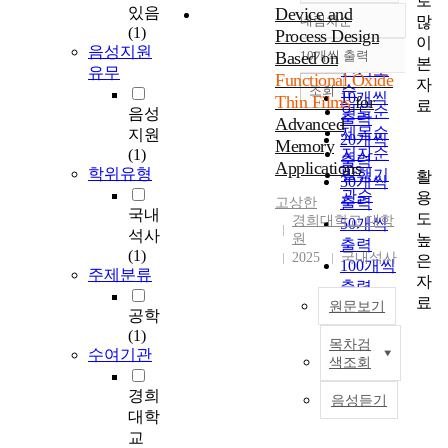
로
있음
Device and
많
내림차순
정확도
(1)
Process Design
이
순
음성지원
Based on
10개씩 출력
내림차순
본
인기도
유무
Functional Oxide
자
순
조회
10개씩
Thin Films
for
료
연도순
음성
출력
Advanced
제목순
지원
20개씩
Memory
저자순
(1)
출력
Applications
학위유형
발행기
활
30개씩
관순
용
출력
고상한
국내
도
경희대학교 대학
50개씩
석사
높
원
출력
(1)
2025
국내석사
은
100개씩
주제분류
자
출력
료
원문보기
공학
(1)
목차검
I
수여기관
색조회
n
t
경희
음성듣기
h
대학
i
교