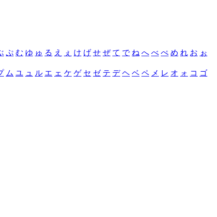
ぶ
ぷ
む
ゆ
ゅ
る
え
ぇ
け
げ
せ
ぜ
て
で
ね
へ
べ
ぺ
め
れ
お
ぉ
プ
ム
ユ
ュ
ル
エ
ェ
ケ
ゲ
セ
ゼ
テ
デ
ヘ
ベ
ペ
メ
レ
オ
ォ
コ
ゴ