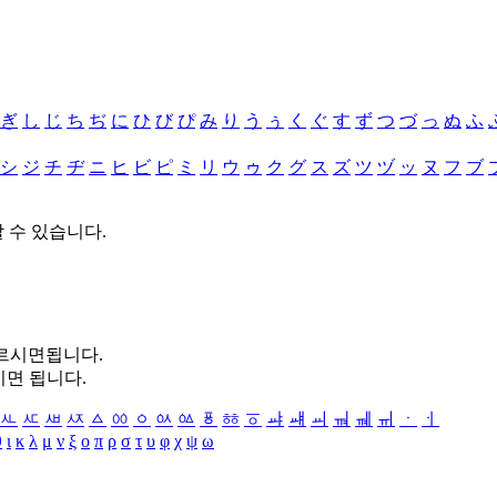
ぎ
し
じ
ち
ぢ
に
ひ
び
ぴ
み
り
う
ぅ
く
ぐ
す
ず
つ
づ
っ
ぬ
ふ
シ
ジ
チ
ヂ
ニ
ヒ
ビ
ピ
ミ
リ
ウ
ゥ
ク
グ
ス
ズ
ツ
ヅ
ッ
ヌ
フ
ブ
할 수 있습니다.
누르시면됩니다.
시면 됩니다.
ㅻ
ㅼ
ㅽ
ㅾ
ㅿ
ㆀ
ㆁ
ㆂ
ㆃ
ㆄ
ㆅ
ㆆ
ㆇ
ㆈ
ㆉ
ㆊ
ㆋ
ㆌ
ㆍ
ㆎ
θ
ι
κ
λ
μ
ν
ξ
ο
π
ρ
σ
τ
υ
φ
χ
ψ
ω