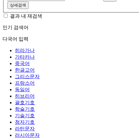
상세검색
결과 내 재검색
인기 검색어
다국어 입력
히라가나
가타카나
중국어
한글고어
그리스문자
프랑스어
독일어
히브리어
괄호기호
학술기호
기술기호
첨자기호
라틴문자
러시아문자