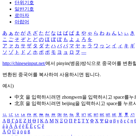
단위기호
일반기호
로마자
아랍어
あ
ぁ
か
が
さ
ざ
た
だ
な
は
ば
ぱ
ま
や
ゃ
ら
わ
ゎ
ん
い
ぃ
き
こ
ご
そ
ぞ
と
ど
の
ほ
ぼ
ぽ
も
よ
ょ
ろ
を
ア
ァ
カ
サ
ザ
タ
ダ
ナ
ハ
バ
パ
マ
ヤ
ャ
ラ
ワ
ヮ
ン
イ
ィ
キ
ギ
ソ
ゾ
ト
ド
ノ
ホ
ボ
ポ
モ
ヨ
ョ
ロ
ヲ
―
http://chineseinput.net/
에서 pinyin(병음)방식으로 중국어를 변환
변환된 중국어를 복사하여 사용하시면 됩니다.
예시)
中文 을 입력하시려면
zhongwen
을 입력하시고 space를
北京 을 입력하시려면
beijing
을 입력하시고 space를 누르
ㅥ
ㅦ
ㅧ
ㅨ
ㅩ
ㅪ
ㅫ
ㅬ
ㅭ
ㅮ
ㅯ
ㅰ
ㅱ
ㅲ
ㅳ
ㅴ
ㅵ
ㅶ
ㅷ
ㅸ
ㅹ
ㅺ
Α
Β
Γ
Δ
Ε
Ζ
Η
Θ
Ι
Κ
Λ
Μ
Ν
Ξ
Ο
Π
Ρ
Σ
Τ
Υ
Φ
Χ
Ψ
Ω
α
β
γ
δ
ε
ζ
η
á
à
Á
À
é
è
É
È
ç
Ç
ê
Ä
Ö
Ü
ä
ö
ü
ß