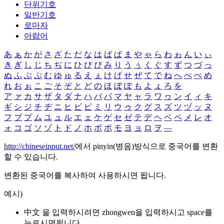
단위기호
일반기호
로마자
아랍어
あ
ぁ
か
が
さ
ざ
た
だ
な
は
ば
ぱ
ま
や
ゃ
ら
わ
ゎ
ん
い
ぃ
き
ぎ
し
じ
ち
ぢ
に
ひ
び
ぴ
み
り
う
ぅ
く
ぐ
す
ず
つ
づ
っ
ぬ
ふ
ぶ
ぷ
む
ゆ
ゅ
る
え
ぇ
け
げ
せ
ぜ
て
で
ね
へ
べ
ぺ
め
れ
お
ぉ
こ
ご
そ
ぞ
と
ど
の
ほ
ぼ
ぽ
も
よ
ょ
ろ
を
ア
ァ
カ
サ
ザ
タ
ダ
ナ
ハ
バ
パ
マ
ヤ
ャ
ラ
ワ
ヮ
ン
イ
ィ
キ
ギ
シ
ジ
チ
ヂ
ニ
ヒ
ビ
ピ
ミ
リ
ウ
ゥ
ク
グ
ス
ズ
ツ
ヅ
ッ
ヌ
フ
ブ
プ
ム
ユ
ュ
ル
エ
ェ
ケ
ゲ
セ
ゼ
テ
デ
ヘ
ベ
ペ
メ
レ
オ
ォ
コ
ゴ
ソ
ゾ
ト
ド
ノ
ホ
ボ
ポ
モ
ヨ
ョ
ロ
ヲ
―
http://chineseinput.net/
에서 pinyin(병음)방식으로 중국어를 변환
할 수 있습니다.
변환된 중국어를 복사하여 사용하시면 됩니다.
예시)
中文 을 입력하시려면
zhongwen
을 입력하시고 space를
누르시면됩니다.