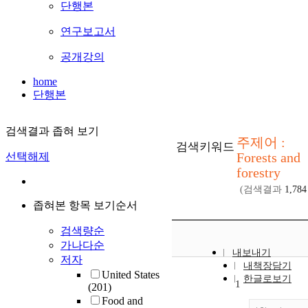
단행본
연구보고서
공개강의
home
단행본
검색결과 좁혀 보기
주제어 :
검색키워드
Forests and
선택해제
forestry
(검색결과
1,784
좁혀본 항목 보기순서
검색량순
가나다순
내보내기
저자
내책장담기
United States
한글로보기
1
(201)
Food and