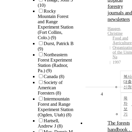
(10)
forestry
Rocky
journals and
Mountain Forest
newsletters
and Range
Experiment Station
Haugen,
(Fort Collins,
Christine
Colo.)
(9)
Food and
Agriculture
Durst, Patrick B
Organizati
(9)
of the Unit
Northeastern
Na
Forest Experiment
1997
Station (Radnor,
Pa.)
(9)
Canada
(8)
복사
대출
Society of
신청
American
Foresters
(8)
4
목
Intermountain
차
Forest and Range
보
Experiment Station
기
(Ogden, Utah)
(8)
Hartsell,
The forests
Andrew J
(8)
handbook . 
May, Dennis M