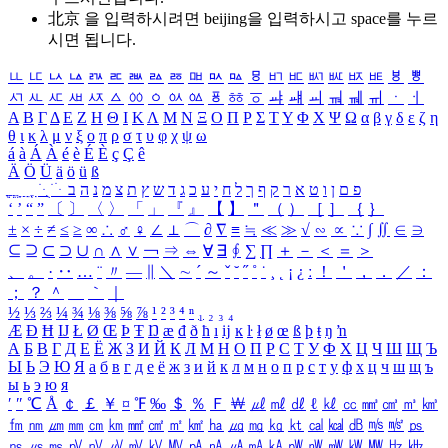
北京 을 입력하시려면
beijing
을 입력하시고 space를 누르
시면 됩니다.
ㅥ
ㅦ
ㅧ
ㅨ
ㅩ
ㅪ
ㅫ
ㅬ
ㅭ
ㅮ
ㅯ
ㅰ
ㅱ
ㅲ
ㅳ
ㅴ
ㅵ
ㅶ
ㅷ
ㅸ
ㅹ
ㅺ
ㅻ
ㅼ
ㅽ
ㅾ
ㅿ
ㆀ
ㆁ
ㆂ
ㆃ
ㆄ
ㆅ
ㆆ
ㆇ
ㆈ
ㆉ
ㆊ
ㆋ
ㆌ
ㆍ
ㆎ
Α
Β
Γ
Δ
Ε
Ζ
Η
Θ
Ι
Κ
Λ
Μ
Ν
Ξ
Ο
Π
Ρ
Σ
Τ
Υ
Φ
Χ
Ψ
Ω
α
β
γ
δ
ε
ζ
η
θ
ι
κ
λ
μ
ν
ξ
ο
π
ρ
σ
τ
υ
φ
χ
ψ
ω
á
à
Á
À
é
è
É
È
ç
Ç
ê
Ä
Ö
Ü
ä
ö
ü
ß
ְ
ֳ
ֲ
ֱ
ָ
ַ
ֵ
ֶ
ִ
ֹ
ּ
ֻ
ׂ
ׁ
ּ
ב
ה
נ
מ
צ
ת
ץ
ש
ד
ג
כ
ע
י
ח
ל
ך
ף
ק
ר
א
ט
ו
ן
ם
פ
‘
’
“
”
〔
〕
〈
〉
「
」
『
』
【
】
＂
（
）
［
］
｛
｝
±
×
÷
≠
≤
≥
∞
∴
♂
♀
∠
⊥
⌒
∂
∇
≡
≒
≪
≫
√
∽
∝
∵
∫
∬
∈
∋
⊆
⊇
⊂
⊃
∪
∩
∧
∨
￢
⇒
⇔
∀
∃
∮
∑
∏
＋
－
＜
＝
＞
、
。
·
‥
…
¨
〃
―
∥
＼
∼
´
～
ˇ
˘
˝
˚
˙
¸
˛
¡
¿
ː
！
＇
，
．
／
：
；
？
＾
＿
｀
｜
½
⅓
⅔
¼
¾
⅛
⅜
⅝
⅞
¹
²
³
⁴
ⁿ
₁
₂
₃
₄
Æ
Ð
Ħ
Ĳ
Ł
Ø
Œ
Þ
Ŧ
Ŋ
æ
đ
ð
ħ
ı
ĳ
ĸ
ŀ
ł
ø
œ
ß
þ
ŧ
ŋ
ŉ
А
Б
В
Г
Д
Е
Ё
Ж
З
И
Й
К
Л
М
Н
О
П
Р
С
Т
У
Ф
Х
Ц
Ч
Ш
Щ
Ъ
Ы
Ь
Э
Ю
Я
а
б
в
г
д
е
ё
ж
з
и
й
к
л
м
н
о
п
р
с
т
у
ф
х
ц
ч
ш
щ
ъ
ы
ь
э
ю
я
′
″
℃
Å
￠
￡
￥
¤
℉
‰
＄
％
Ｆ
￦
㎕
㎖
㎗
ℓ
㎘
㏄
㎣
㎤
㎥
㎦
㎙
㎚
㎛
㎜
㎝
㎞
㎟
㎠
㎡
㎢
㏊
㎍
㎎
㎏
㏏
㎈
㎉
㏈
㎧
㎨
㎰
㎱
㎲
㎳
㎴
㎵
㎶
㎷
㎸
㎹
㎀
㎁
㎂
㎃
㎄
㎺
㎻
㎽
㎾
㎿
㎐
㎑