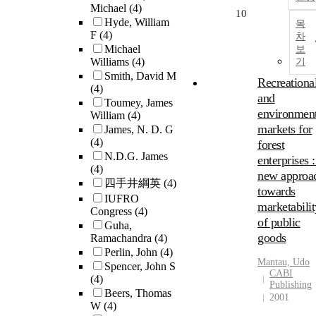
Michael
(4)
10
Hyde, William
목
F
(4)
차
Michael
보
Williams
(4)
기
Smith, David M
Recreationa
(4)
and
Toumey, James
environment
William
(4)
markets for
James, N. D. G
(4)
forest
N.D.G. James
enterprises :
(4)
new approa
四手井綱英
(4)
towards
IUFRO
marketabilit
Congress
(4)
of public
Guha,
goods
Ramachandra
(4)
Perlin, John
(4)
Mantau, Udo
Spencer, John S
CABI
(4)
Publishing
Beers, Thomas
2001
W
(4)