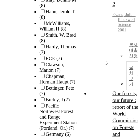
2
(8)
Hahn, Jerold T
Evans, Julian
(8)
Blackwell
McWilliams,
Science
William H
(8)
2001
Smith, W. Brad
(8)
복사
Hardy, Thomas
대출
(7)
신청
ECE
(7)
5
Clawson,
목
Marion
(7)
차
Chapman,
보
Herman Haupt
(7)
기
Bettinger, Pete
Our forests,
(7)
Burley, J
(7)
our future :
Pacific
report of th
Northwest Forest
World
and Range
Commissio
Experiment Station
on Forests
(Portland, Or.)
(7)
and
Germany
(6)