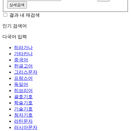
상세검색
결과 내 재검색
인기 검색어
다국어 입력
히라가나
가타카나
중국어
한글고어
그리스문자
프랑스어
독일어
히브리어
괄호기호
학술기호
기술기호
첨자기호
라틴문자
러시아문자