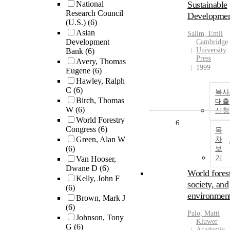
National
Sustainable
Research Council
Developme
(U.S.)
(6)
Asian
Salim, Emil
Development
Cambridge
University
Bank
(6)
Press
Avery, Thomas
1999
Eugene
(6)
Hawley, Ralph
C
(6)
복사
Birch, Thomas
대출
W
(6)
신청
World Forestry
6
Congress
(6)
목
Green, Alan W
차
(6)
보
기
Van Hooser,
Dwane D
(6)
World forest
Kelly, John F
society, and
(6)
environmen
Brown, Mark J
(6)
Palo, Matti
Johnson, Tony
Kluwer
G
(6)
Academic