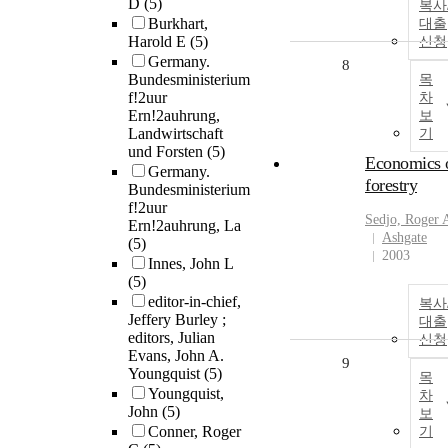
D
(5)
복사
Burkhart,
대출
Harold E
(5)
신청
Germany.
8
Bundesministerium
목
f!2uur
차
Ern!2auhrung,
보
Landwirtschaft
기
und Forsten
(5)
Economics 
Germany.
forestry
Bundesministerium
f!2uur
Sedjo, Roger 
Ern!2auhrung, La
Ashgate
(5)
2003
Innes, John L
(5)
editor-in-chief,
복사
Jeffery Burley ;
대출
editors, Julian
신청
Evans, John A.
9
Youngquist
(5)
목
Youngquist,
차
John
(5)
보
Conner, Roger
기