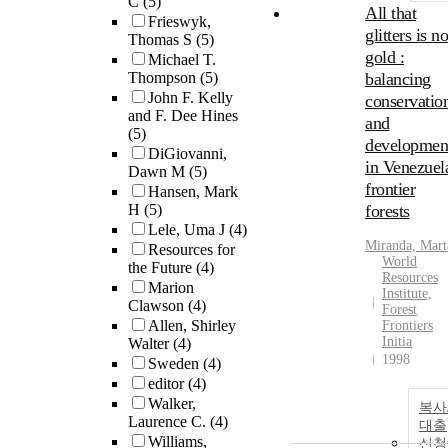
C
(5)
All that
Frieswyk,
glitters is no
Thomas S
(5)
gold :
Michael T.
Thompson
(5)
balancing
John F. Kelly
conservatio
and F. Dee Hines
and
(5)
developmen
DiGiovanni,
in Venezuela
Dawn M
(5)
frontier
Hansen, Mark
H
(5)
forests
Lele, Uma J
(4)
Miranda, Mart
Resources for
World
the Future
(4)
Resources
Marion
Institute,
Clawson
(4)
Forest
Allen, Shirley
Frontiers
Initia
Walter
(4)
1998
Sweden
(4)
editor
(4)
Walker,
복사
Laurence C.
(4)
대출
Williams,
신청