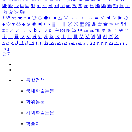
㎒
㎓
㎔
Ω
㏀
㏁
㎊
㎋
㎌
㏖
㏅
㎭
㎮
㎯
㏛
㎩
㎪
㎫
㎬
㏝
㏐
㏓
㏃
㏉
㏜
㏆
§
※
☆
★
○
●
◎
◇
◆
□
■
△
▽
→
←
↑
↓
↔
〓
◁
◀
▷
▶
♤
♠
♡
♥
♧
♣
⊙
◈
▣
◐
◑
▒
▤
▥
▨
▧
▦
▩
♨
☏
☎
☜
☞
¶
†
‡
↕
↗
↙
↖
↘
♭
♩
♪
♬
㉿
㈜
№
㏇
™
㏂
㏘
℡
＃
＆
＊
＠
ª
º
ⅰ
ⅱ
ⅲ
ⅳ
ⅴ
ⅵ
ⅶ
ⅷ
ⅸ
ⅹ
Ⅰ
Ⅱ
Ⅲ
Ⅳ
Ⅴ
Ⅵ
Ⅶ
Ⅷ
Ⅸ
Ⅹ
ا
ب
ت
ث
ج
ح
خ
د
ذ
ر
ز
س
ش
ص
ض
ط
ظ
ع
غ
ف
ق
ک
ل
م
ن
ه
و
ی
닫기
통합검색
국내학술논문
학위논문
해외학술논문
학술지