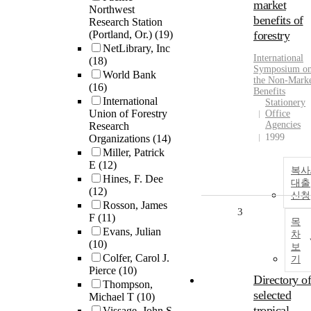
market
Northwest
benefits of
Research Station
(Portland, Or.)
(19)
forestry
NetLibrary, Inc
International
(18)
Symposium o
World Bank
the Non-Mark
(16)
Benefits
International
Stationery
Union of Forestry
Office
Agencies
Research
1999
Organizations
(14)
Miller, Patrick
E
(12)
복사
Hines, F. Dee
대출
(12)
신청
Rosson, James
3
F
(11)
목
Evans, Julian
차
(10)
보
Colfer, Carol J.
기
Pierce
(10)
Directory of
Thompson,
selected
Michael T
(10)
tropical
Vissage, John S