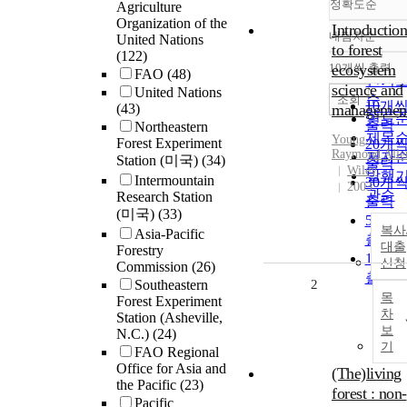
정확도순
Agriculture
Organization of the
Introduction
내림차순
United Nations
정확
to forest
(122)
순
10개씩 출력
ecosystem
FAO
(48)
내림
인기
science and
United Nations
순
조회
10개
(43)
managemen
연도
출력
Northeastern
제목
Young,
Forest Experiment
20개
Raymond Alle
저자
Station (미국)
(34)
출력
Wiley
발행
Intermountain
30개
2003
관순
Research Station
출력
(미국)
(33)
50개
복사
Asia-Pacific
출력
대출
Forestry
100개
신청
Commission
(26)
출력
Southeastern
2
목
Forest Experiment
차
Station (Asheville,
보
N.C.)
(24)
기
FAO Regional
Office for Asia and
(The)living
the Pacific
(23)
forest : non-
Pacific