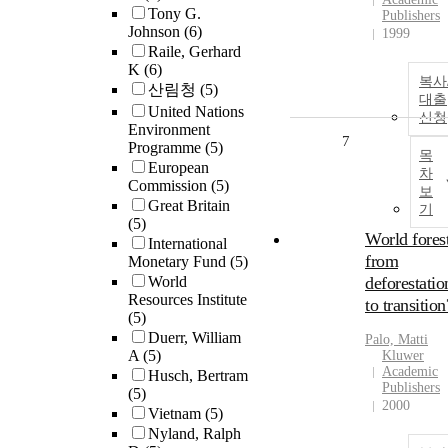
Tony G.
Publishers
Johnson
(6)
1999
Raile, Gerhard
K
(6)
복사
산림청
(5)
대출
United Nations
신청
Environment
7
Programme
(5)
목
European
차
Commission
(5)
보
Great Britain
기
(5)
World fores
International
from
Monetary Fund
(5)
World
deforestatio
Resources Institute
to transition
(5)
Duerr, William
Palo, Matti
A
(5)
Kluwer
Academic
Husch, Bertram
Publishers
(5)
2000
Vietnam
(5)
Nyland, Ralph