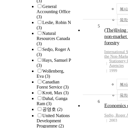
(3)
General
복사
Accounting Office
(3)
목차
Leslie, Robin N
5
(3)
(The)living 
Natural
non-market 
Resources Canada
forestry
(3)
Sedjo, Roger A
International
(3)
the Non-Marke
Hays, Samuel P
Stationery 
(3)
Agencies
Wollenberg,
1999
Eva
(3)
Canadian
복사
Forest Service
(3)
Krott, Max
(3)
목차
Dahal, Ganga
6
Ram
(3)
Economics o
공영호
(2)
United Nations
Sedjo, Roger 
Development
2003
Programme
(2)