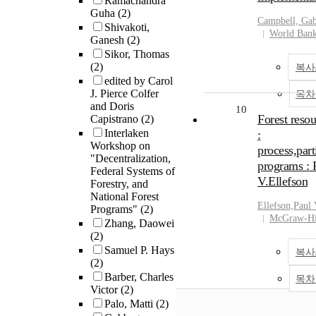
Ramachandra
Guha
(2)
Campbell, Gab
Shivakoti,
World Ban
Ganesh
(2)
Sikor, Thomas
(2)
복사
edited by Carol
J. Pierce Colfer
목차
and Doris
10
Forest resou
Capistrano
(2)
Interlaken
:
Workshop on
process,part
"Decentralization,
programs : 
Federal Systems of
V.Ellefson
Forestry, and
National Forest
Ellefson,Paul
Programs"
(2)
McGraw-Hi
Zhang, Daowei
(2)
Samuel P. Hays
복사
(2)
Barber, Charles
목차
Victor
(2)
Palo, Matti
(2)