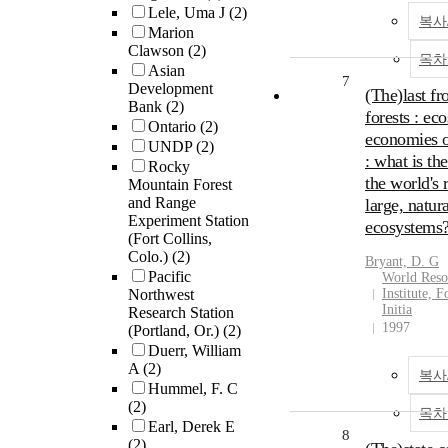
Lele, Uma J
(2)
복사
Marion
Clawson
(2)
목차
Asian
7
Development
(The)last fr
Bank
(2)
forests : e
Ontario
(2)
economies o
UNDP
(2)
: what is the
Rocky
the world's
Mountain Forest
and Range
large, natura
Experiment Station
ecosystems
(Fort Collins,
Colo.)
(2)
Bryant, D. G
Pacific
World Reso
Northwest
Institute, F
Initia
Research Station
1997
(Portland, Or.)
(2)
Duerr, William
A
(2)
복사
Hummel, F. C
(2)
목차
Earl, Derek E
8
(2)