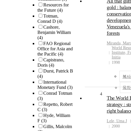
All that glit
Resources for
gold : balan
the Future
(4)
conservatio
Totman,
development
Conrad D
(4)
Venezuela's 
Cashore,
Benjamin William
forests
(4)
FAO Regional
Miranda, Mart
World Reso
Office for Asia and
Institute, F
the Pacific
(4)
Initia
Capistrano,
1998
Doris
(4)
Durst, Patrick B
(4)
복사
International
Monetary Fund
(3)
목차
Conrad Totman
4
The World B
(3)
strategy : st
Repetto, Robert
C
(3)
right balanc
Hyde, William
F
(3)
Lele, Uma J
Gillis, Malcolm
2000