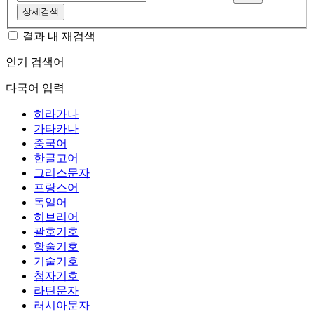
상세검색
결과 내 재검색
인기 검색어
다국어 입력
히라가나
가타카나
중국어
한글고어
그리스문자
프랑스어
독일어
히브리어
괄호기호
학술기호
기술기호
첨자기호
라틴문자
러시아문자