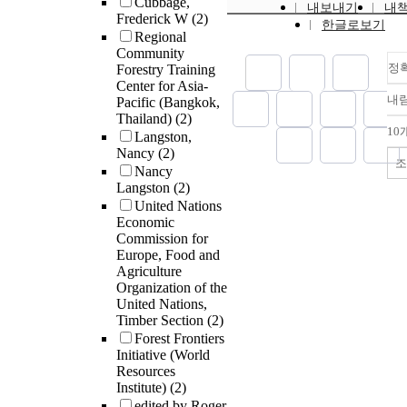
Cubbage,
내보내기
내
Frederick W
(2)
한글로보기
Regional
Community
정
Forestry Training
Center for Asia-
내
Pacific (Bangkok,
Thailand)
(2)
10
Langston,
Nancy
(2)
조
Nancy
Langston
(2)
United Nations
Economic
Commission for
Europe, Food and
Agriculture
Organization of the
United Nations,
Timber Section
(2)
Forest Frontiers
Initiative (World
Resources
Institute)
(2)
edited by Roger