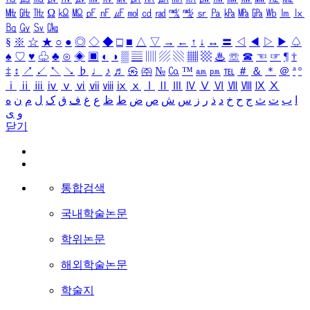
㎒
㎓
㎔
Ω
㏀
㏁
㎊
㎋
㎌
㏖
㏅
㎭
㎮
㎯
㏛
㎩
㎪
㎫
㎬
㏝
㏐
㏓
㏃
㏉
㏜
㏆
§
※
☆
★
○
●
◎
◇
◆
□
■
△
▽
→
←
↑
↓
↔
〓
◁
◀
▷
▶
♤
♠
♡
♥
♧
♣
⊙
◈
▣
◐
◑
▒
▤
▥
▨
▧
▦
▩
♨
☏
☎
☜
☞
¶
†
‡
↕
↗
↙
↖
↘
♭
♩
♪
♬
㉿
㈜
№
㏇
™
㏂
㏘
℡
＃
＆
＊
＠
ª
º
ⅰ
ⅱ
ⅲ
ⅳ
ⅴ
ⅵ
ⅶ
ⅷ
ⅸ
ⅹ
Ⅰ
Ⅱ
Ⅲ
Ⅳ
Ⅴ
Ⅵ
Ⅶ
Ⅷ
Ⅸ
Ⅹ
ا
ب
ت
ث
ج
ح
خ
د
ذ
ر
ز
س
ش
ص
ض
ط
ظ
ع
غ
ف
ق
ک
ل
م
ن
ه
و
ی
닫기
통합검색
국내학술논문
학위논문
해외학술논문
학술지