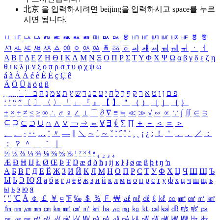
北京 을 입력하시려면
beijing
을 입력하시고 space를 누르
시면 됩니다.
ㅥ
ㅦ
ㅧ
ㅨ
ㅩ
ㅪ
ㅫ
ㅬ
ㅭ
ㅮ
ㅯ
ㅰ
ㅱ
ㅲ
ㅳ
ㅴ
ㅵ
ㅶ
ㅷ
ㅸ
ㅹ
ㅺ
ㅻ
ㅼ
ㅽ
ㅾ
ㅿ
ㆀ
ㆁ
ㆂ
ㆃ
ㆄ
ㆅ
ㆆ
ㆇ
ㆈ
ㆉ
ㆊ
ㆋ
ㆌ
ㆍ
ㆎ
Α
Β
Γ
Δ
Ε
Ζ
Η
Θ
Ι
Κ
Λ
Μ
Ν
Ξ
Ο
Π
Ρ
Σ
Τ
Υ
Φ
Χ
Ψ
Ω
α
β
γ
δ
ε
ζ
η
θ
ι
κ
λ
μ
ν
ξ
ο
π
ρ
σ
τ
υ
φ
χ
ψ
ω
á
à
Á
À
é
è
É
È
ç
Ç
ê
Ä
Ö
Ü
ä
ö
ü
ß
ְ
ֳ
ֲ
ֱ
ָ
ַ
ֵ
ֶ
ִ
ֹ
ּ
ֻ
ׂ
ׁ
ּ
ב
ה
נ
מ
צ
ת
ץ
ש
ד
ג
כ
ע
י
ח
ל
ך
ף
ק
ר
א
ט
ו
ן
ם
פ
‘
’
“
”
〔
〕
〈
〉
「
」
『
』
【
】
＂
（
）
［
］
｛
｝
±
×
÷
≠
≤
≥
∞
∴
♂
♀
∠
⊥
⌒
∂
∇
≡
≒
≪
≫
√
∽
∝
∵
∫
∬
∈
∋
⊆
⊇
⊂
⊃
∪
∩
∧
∨
￢
⇒
⇔
∀
∃
∮
∑
∏
＋
－
＜
＝
＞
、
。
·
‥
…
¨
〃
―
∥
＼
∼
´
～
ˇ
˘
˝
˚
˙
¸
˛
¡
¿
ː
！
＇
，
．
／
：
；
？
＾
＿
｀
｜
½
⅓
⅔
¼
¾
⅛
⅜
⅝
⅞
¹
²
³
⁴
ⁿ
₁
₂
₃
₄
Æ
Ð
Ħ
Ĳ
Ł
Ø
Œ
Þ
Ŧ
Ŋ
æ
đ
ð
ħ
ı
ĳ
ĸ
ŀ
ł
ø
œ
ß
þ
ŧ
ŋ
ŉ
А
Б
В
Г
Д
Е
Ё
Ж
З
И
Й
К
Л
М
Н
О
П
Р
С
Т
У
Ф
Х
Ц
Ч
Ш
Щ
Ъ
Ы
Ь
Э
Ю
Я
а
б
в
г
д
е
ё
ж
з
и
й
к
л
м
н
о
п
р
с
т
у
ф
х
ц
ч
ш
щ
ъ
ы
ь
э
ю
я
′
″
℃
Å
￠
￡
￥
¤
℉
‰
＄
％
Ｆ
￦
㎕
㎖
㎗
ℓ
㎘
㏄
㎣
㎤
㎥
㎦
㎙
㎚
㎛
㎜
㎝
㎞
㎟
㎠
㎡
㎢
㏊
㎍
㎎
㎏
㏏
㎈
㎉
㏈
㎧
㎨
㎰
㎱
㎲
㎳
㎴
㎵
㎶
㎷
㎸
㎹
㎀
㎁
㎂
㎃
㎄
㎺
㎻
㎽
㎾
㎿
㎐
㎑