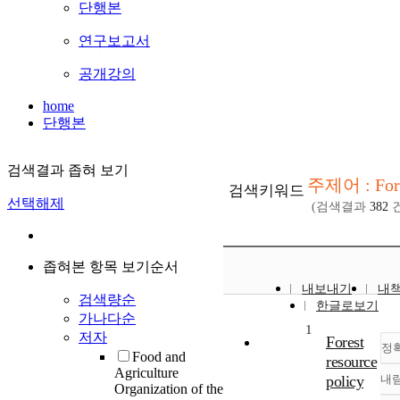
단행본
연구보고서
공개강의
home
단행본
검색결과 좁혀 보기
주제어 : Fore
검색키워드
선택해제
(검색결과
382
건
좁혀본 항목 보기순서
내보내기
내
검색량순
한글로보기
가나다순
1
저자
Forest
정
Food and
resource
Agriculture
policy
내
Organization of the