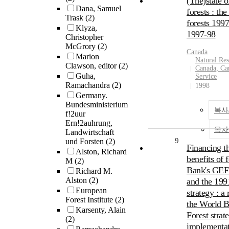
(The)state o
Dana, Samuel
forests : the
Trask
(2)
forests 199
Klyza,
1997-98
Christopher
McGrory
(2)
Canada
Marion
Natural Res
Clawson, editor
(2)
Canada, Ca
Guha,
Service
Ramachandra
(2)
1998
Germany.
Bundesministerium
복사
f!2uur
Ern!2auhrung,
목차
Landwirtschaft
9
und Forsten
(2)
Financing t
Alston, Richard
benefits of f
M
(2)
Bank's GEF 
Richard M.
Alston
(2)
and the 1991
European
strategy : a
Forest Institute
(2)
the World B
Karsenty, Alain
Forest strat
(2)
implementa