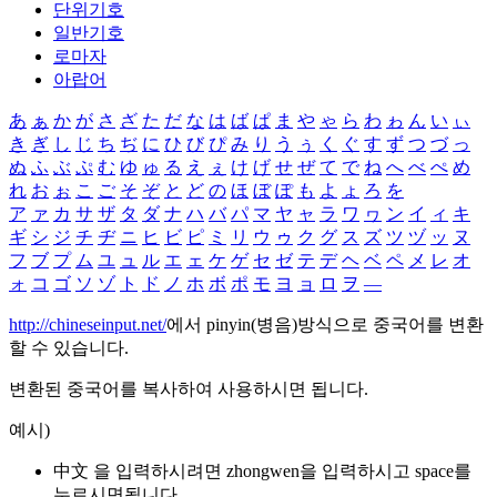
단위기호
일반기호
로마자
아랍어
あ
ぁ
か
が
さ
ざ
た
だ
な
は
ば
ぱ
ま
や
ゃ
ら
わ
ゎ
ん
い
ぃ
き
ぎ
し
じ
ち
ぢ
に
ひ
び
ぴ
み
り
う
ぅ
く
ぐ
す
ず
つ
づ
っ
ぬ
ふ
ぶ
ぷ
む
ゆ
ゅ
る
え
ぇ
け
げ
せ
ぜ
て
で
ね
へ
べ
ぺ
め
れ
お
ぉ
こ
ご
そ
ぞ
と
ど
の
ほ
ぼ
ぽ
も
よ
ょ
ろ
を
ア
ァ
カ
サ
ザ
タ
ダ
ナ
ハ
バ
パ
マ
ヤ
ャ
ラ
ワ
ヮ
ン
イ
ィ
キ
ギ
シ
ジ
チ
ヂ
ニ
ヒ
ビ
ピ
ミ
リ
ウ
ゥ
ク
グ
ス
ズ
ツ
ヅ
ッ
ヌ
フ
ブ
プ
ム
ユ
ュ
ル
エ
ェ
ケ
ゲ
セ
ゼ
テ
デ
ヘ
ベ
ペ
メ
レ
オ
ォ
コ
ゴ
ソ
ゾ
ト
ド
ノ
ホ
ボ
ポ
モ
ヨ
ョ
ロ
ヲ
―
http://chineseinput.net/
에서 pinyin(병음)방식으로 중국어를 변환
할 수 있습니다.
변환된 중국어를 복사하여 사용하시면 됩니다.
예시)
中文 을 입력하시려면
zhongwen
을 입력하시고 space를
누르시면됩니다.