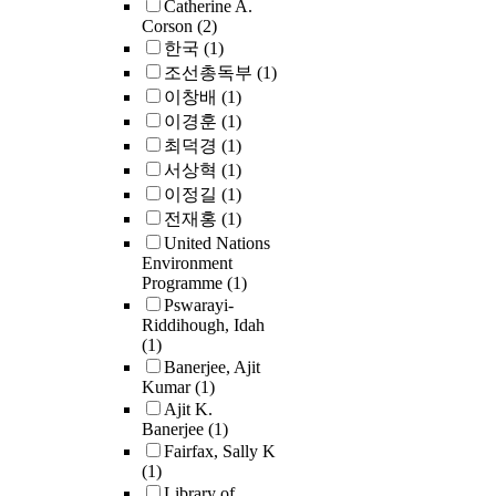
Catherine A.
Corson
(2)
한국
(1)
조선총독부
(1)
이창배
(1)
이경훈
(1)
최덕경
(1)
서상혁
(1)
이정길
(1)
전재홍
(1)
United Nations
Environment
Programme
(1)
Pswarayi-
Riddihough, Idah
(1)
Banerjee, Ajit
Kumar
(1)
Ajit K.
Banerjee
(1)
Fairfax, Sally K
(1)
Library of