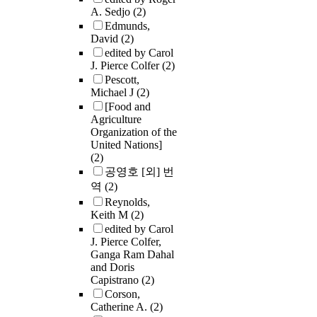
A. Sedjo
(2)
Edmunds,
David
(2)
edited by Carol
J. Pierce Colfer
(2)
Pescott,
Michael J
(2)
[Food and
Agriculture
Organization of the
United Nations]
(2)
공영호 [외] 번
역
(2)
Reynolds,
Keith M
(2)
edited by Carol
J. Pierce Colfer,
Ganga Ram Dahal
and Doris
Capistrano
(2)
Corson,
Catherine A.
(2)