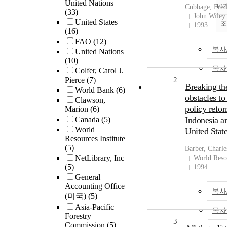
United Nations
10
Cubbage, Fre
(33)
John Wiley
United States
조
1993
(16)
FAO
(12)
복사
United Nations
(10)
목차
Colfer, Carol J.
Pierce
(7)
2
Breaking th
World Bank
(6)
obstacles to
Clawson,
policy refor
Marion
(6)
Canada
(5)
Indonesia a
World
United Stat
Resources Institute
(5)
Barber, Charle
NetLibrary, Inc
World Resou
(5)
1994
General
Accounting Office
복사
(미국)
(5)
Asia-Pacific
목차
Forestry
3
Commission
(5)