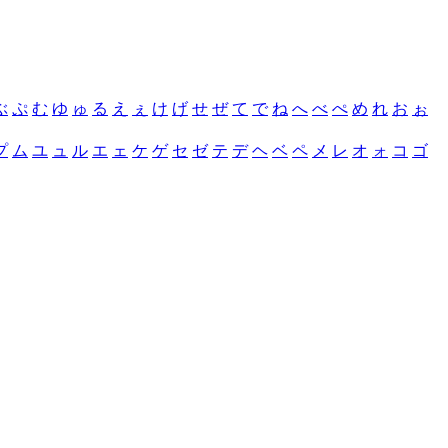
ぶ
ぷ
む
ゆ
ゅ
る
え
ぇ
け
げ
せ
ぜ
て
で
ね
へ
べ
ぺ
め
れ
お
ぉ
プ
ム
ユ
ュ
ル
エ
ェ
ケ
ゲ
セ
ゼ
テ
デ
ヘ
ベ
ペ
メ
レ
オ
ォ
コ
ゴ