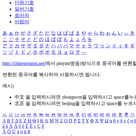
단위기호
일반기호
로마자
아랍어
あ
ぁ
か
が
さ
ざ
た
だ
な
は
ば
ぱ
ま
や
ゃ
ら
わ
ゎ
ん
い
ぃ
き
こ
ご
そ
ぞ
と
ど
の
ほ
ぼ
ぽ
も
よ
ょ
ろ
を
ア
ァ
カ
サ
ザ
タ
ダ
ナ
ハ
バ
パ
マ
ヤ
ャ
ラ
ワ
ヮ
ン
イ
ィ
キ
ギ
ソ
ゾ
ト
ド
ノ
ホ
ボ
ポ
モ
ヨ
ョ
ロ
ヲ
―
http://chineseinput.net/
에서 pinyin(병음)방식으로 중국어를 변환
변환된 중국어를 복사하여 사용하시면 됩니다.
예시)
中文 을 입력하시려면
zhongwen
을 입력하시고 space를
北京 을 입력하시려면
beijing
을 입력하시고 space를 누르
ㅥ
ㅦ
ㅧ
ㅨ
ㅩ
ㅪ
ㅫ
ㅬ
ㅭ
ㅮ
ㅯ
ㅰ
ㅱ
ㅲ
ㅳ
ㅴ
ㅵ
ㅶ
ㅷ
ㅸ
ㅹ
ㅺ
Α
Β
Γ
Δ
Ε
Ζ
Η
Θ
Ι
Κ
Λ
Μ
Ν
Ξ
Ο
Π
Ρ
Σ
Τ
Υ
Φ
Χ
Ψ
Ω
α
β
γ
δ
ε
ζ
η
á
à
Á
À
é
è
É
È
ç
Ç
ê
Ä
Ö
Ü
ä
ö
ü
ß