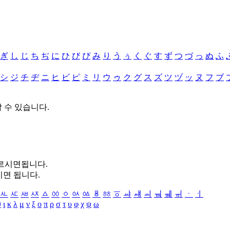
ぎ
し
じ
ち
ぢ
に
ひ
び
ぴ
み
り
う
ぅ
く
ぐ
す
ず
つ
づ
っ
ぬ
ふ
シ
ジ
チ
ヂ
ニ
ヒ
ビ
ピ
ミ
リ
ウ
ゥ
ク
グ
ス
ズ
ツ
ヅ
ッ
ヌ
フ
ブ
할 수 있습니다.
누르시면됩니다.
시면 됩니다.
ㅻ
ㅼ
ㅽ
ㅾ
ㅿ
ㆀ
ㆁ
ㆂ
ㆃ
ㆄ
ㆅ
ㆆ
ㆇ
ㆈ
ㆉ
ㆊ
ㆋ
ㆌ
ㆍ
ㆎ
θ
ι
κ
λ
μ
ν
ξ
ο
π
ρ
σ
τ
υ
φ
χ
ψ
ω