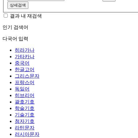
상세검색
결과 내 재검색
인기 검색어
다국어 입력
히라가나
가타카나
중국어
한글고어
그리스문자
프랑스어
독일어
히브리어
괄호기호
학술기호
기술기호
첨자기호
라틴문자
러시아문자