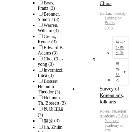
Boas,
China
Franz
(3)
Lufkin, Felicity
Bronner,
Lexington
Simon J
(3)
Books
Warren,
2016
William
(3)
Creux,
Rene>
(3)
복사/
Edward B.
대출
Adams
(3)
신청
Cho, Cha-
5
yong
(3)
목
차
Invernizzi,
보
Luca
(3)
기
Bossert,
Helmuth
Survey of
Theodor
(3)
Korean arts,
Helmuth
folk arts
Th. Bossert
(3)
铁源 主编
Korea. National
(3)
Academy of Arts
철원
(3)
National
academy of
Jin, Zhilin
arts