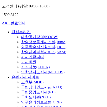
고객센터 (평일: 09:00~18:00)
1599-3122
ARS 번호안내
관련누리집
대학공개강의(KOCW)
학술정보통계시스템(Rinfo)
외국학술지지원센터(FRIC)
학술관계분석서비스(SAM)
사서커뮤니티
기관회원
지식나눔(LOOK)
의학전자도서관(MEDLIS)
유관기관 사이트
교육부(MOE)
국립장애인도서관(NLD)
국립중앙도서관(NL)
국회도서관(NAL)
연구윤리정보포털(CRE)