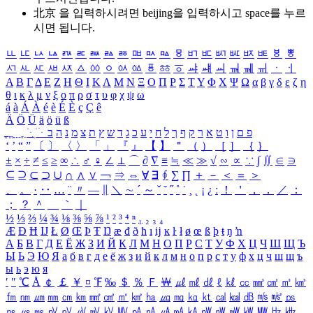
北京 을 입력하시려면
beijing
을 입력하시고 space를 누르
시면 됩니다.
ㅥ
ㅦ
ㅧ
ㅨ
ㅩ
ㅪ
ㅫ
ㅬ
ㅭ
ㅮ
ㅯ
ㅰ
ㅱ
ㅲ
ㅳ
ㅴ
ㅵ
ㅶ
ㅷ
ㅸ
ㅹ
ㅺ
ㅻ
ㅼ
ㅽ
ㅾ
ㅿ
ㆀ
ㆁ
ㆂ
ㆃ
ㆄ
ㆅ
ㆆ
ㆇ
ㆈ
ㆉ
ㆊ
ㆋ
ㆌ
ㆍ
ㆎ
Α
Β
Γ
Δ
Ε
Ζ
Η
Θ
Ι
Κ
Λ
Μ
Ν
Ξ
Ο
Π
Ρ
Σ
Τ
Υ
Φ
Χ
Ψ
Ω
α
β
γ
δ
ε
ζ
η
θ
ι
κ
λ
μ
ν
ξ
ο
π
ρ
σ
τ
υ
φ
χ
ψ
ω
á
à
Á
À
é
è
É
È
ç
Ç
ê
Ä
Ö
Ü
ä
ö
ü
ß
ְ
ֳ
ֲ
ֱ
ָ
ַ
ֵ
ֶ
ִ
ֹ
ּ
ֻ
ׂ
ׁ
ּ
ב
ה
נ
מ
צ
ת
ץ
ש
ד
ג
כ
ע
י
ח
ל
ך
ף
ק
ר
א
ט
ו
ן
ם
פ
‘
’
“
”
〔
〕
〈
〉
「
」
『
』
【
】
＂
（
）
［
］
｛
｝
±
×
÷
≠
≤
≥
∞
∴
♂
♀
∠
⊥
⌒
∂
∇
≡
≒
≪
≫
√
∽
∝
∵
∫
∬
∈
∋
⊆
⊇
⊂
⊃
∪
∩
∧
∨
￢
⇒
⇔
∀
∃
∮
∑
∏
＋
－
＜
＝
＞
、
。
·
‥
…
¨
〃
―
∥
＼
∼
´
～
ˇ
˘
˝
˚
˙
¸
˛
¡
¿
ː
！
＇
，
．
／
：
；
？
＾
＿
｀
｜
½
⅓
⅔
¼
¾
⅛
⅜
⅝
⅞
¹
²
³
⁴
ⁿ
₁
₂
₃
₄
Æ
Ð
Ħ
Ĳ
Ł
Ø
Œ
Þ
Ŧ
Ŋ
æ
đ
ð
ħ
ı
ĳ
ĸ
ŀ
ł
ø
œ
ß
þ
ŧ
ŋ
ŉ
А
Б
В
Г
Д
Е
Ё
Ж
З
И
Й
К
Л
М
Н
О
П
Р
С
Т
У
Ф
Х
Ц
Ч
Ш
Щ
Ъ
Ы
Ь
Э
Ю
Я
а
б
в
г
д
е
ё
ж
з
и
й
к
л
м
н
о
п
р
с
т
у
ф
х
ц
ч
ш
щ
ъ
ы
ь
э
ю
я
′
″
℃
Å
￠
￡
￥
¤
℉
‰
＄
％
Ｆ
￦
㎕
㎖
㎗
ℓ
㎘
㏄
㎣
㎤
㎥
㎦
㎙
㎚
㎛
㎜
㎝
㎞
㎟
㎠
㎡
㎢
㏊
㎍
㎎
㎏
㏏
㎈
㎉
㏈
㎧
㎨
㎰
㎱
㎲
㎳
㎴
㎵
㎶
㎷
㎸
㎹
㎀
㎁
㎂
㎃
㎄
㎺
㎻
㎽
㎾
㎿
㎐
㎑