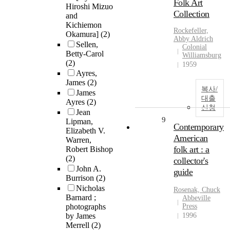
Folk Art
Hiroshi Mizuo
Collection
and
Kichiemon
Rockefeller,
Okamura]
(2)
Abby Aldrich
Sellen,
Colonial
Betty-Carol
Williamsburg
(2)
1959
Ayres,
James
(2)
복사/
James
대출
Ayres
(2)
신청
Jean
9
Lipman,
Contemporary
Elizabeth V.
American
Warren,
folk art : a
Robert Bishop
(2)
collector's
John A.
guide
Burrison
(2)
Nicholas
Rosenak, Chuck
Barnard ;
Abbeville
photographs
Press
by James
1996
Merrell
(2)