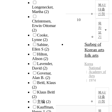
복사/
Longenecker,
대출
Martha
(2)
신청
10
Christensen,
목
Erwin Ottomar
차
(2)
보
Cooke,
기
Lynne
(2)
Surbeg of
Sabine,
Ellen S
(2)
Korean arts
Hilton,
folk arts
Alison
(2)
Lavender,
Korea
David
(2)
National
Academy of
Govenar,
Arts
Alan B.
(2)
1974
Beitl, Klaus
(2)
Klaus Beitl
복사/
(2)
대출
主编
(2)
신청
Kauffman,
목
Henry J.
(2)