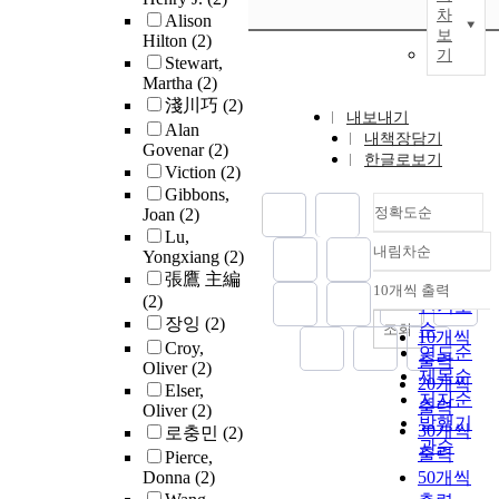
차
Alison
보
Hilton
(2)
기
Stewart,
Martha
(2)
淺川巧
(2)
내보내기
Alan
내책장담기
Govenar
(2)
한글로보기
Viction
(2)
Gibbons,
정확도순
Joan
(2)
Lu,
내림차순
Yongxiang
(2)
정확도
張鷹 主編
순
10개씩 출력
내림차순
(2)
인기도
장잉
(2)
순
조회
10개씩
Croy,
연도순
출력
Oliver
(2)
제목순
20개씩
Elser,
저자순
출력
Oliver
(2)
발행기
30개씩
로충민
(2)
관순
출력
Pierce,
Donna
(2)
50개씩