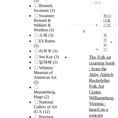
(3)
1974
Bennett,
Swannee
(3)
Swannee
복사/
Bennett &
대출
William B.
신청
Worthen
(3)
6
소체
(3)
목
차
Eli Bartra
보
(3)
기
리우우
(3)
Jon Kay
(3)
The Folk art
임재해
(2)
counting book
Whitney
: from the
Museum of
Abby Aldrich
American Art
Rockefeller
(2)
Folk Art
Center,
Munsterberg,
Hugo
(2)
Williamsburg,
National
Virginia :
Gallery of Art
based on a
(U.S.)
(2)
concept
Burrison,