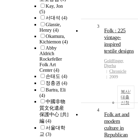
Kay, Jon
(5)
서대석
(4)
Glassie,
3
Henry
(4)
Folk : 225
Okamura,
vintage-
Kichiemon
(4)
inspired
Abby
textile designs
Aldrich
Rockefeller
Goldfinger,
Folk Art
Djerba
Center
(4)
Chronicle
손태도
(4)
2009
정충권
(4)
Bartra, Eli
복사/
(4)
대출
中國非物
신청
質文化遺産
4
Folk art and
保護中心 [共]
modern
編
(4)
culture in
서울대학
교
(3)
Republican