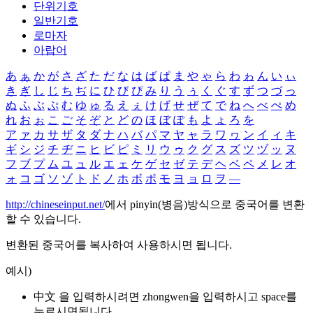
단위기호
일반기호
로마자
아랍어
あ
ぁ
か
が
さ
ざ
た
だ
な
は
ば
ぱ
ま
や
ゃ
ら
わ
ゎ
ん
い
ぃ
き
ぎ
し
じ
ち
ぢ
に
ひ
び
ぴ
み
り
う
ぅ
く
ぐ
す
ず
つ
づ
っ
ぬ
ふ
ぶ
ぷ
む
ゆ
ゅ
る
え
ぇ
け
げ
せ
ぜ
て
で
ね
へ
べ
ぺ
め
れ
お
ぉ
こ
ご
そ
ぞ
と
ど
の
ほ
ぼ
ぽ
も
よ
ょ
ろ
を
ア
ァ
カ
サ
ザ
タ
ダ
ナ
ハ
バ
パ
マ
ヤ
ャ
ラ
ワ
ヮ
ン
イ
ィ
キ
ギ
シ
ジ
チ
ヂ
ニ
ヒ
ビ
ピ
ミ
リ
ウ
ゥ
ク
グ
ス
ズ
ツ
ヅ
ッ
ヌ
フ
ブ
プ
ム
ユ
ュ
ル
エ
ェ
ケ
ゲ
セ
ゼ
テ
デ
ヘ
ベ
ペ
メ
レ
オ
ォ
コ
ゴ
ソ
ゾ
ト
ド
ノ
ホ
ボ
ポ
モ
ヨ
ョ
ロ
ヲ
―
http://chineseinput.net/
에서 pinyin(병음)방식으로 중국어를 변환
할 수 있습니다.
변환된 중국어를 복사하여 사용하시면 됩니다.
예시)
中文 을 입력하시려면
zhongwen
을 입력하시고 space를
누르시면됩니다.