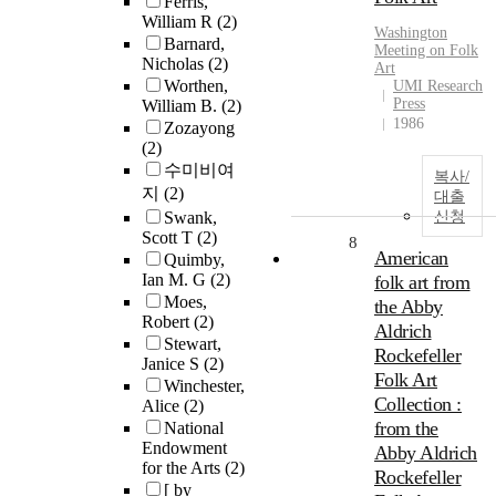
Ferris,
William R
(2)
Washington
Barnard,
Meeting on Folk
Nicholas
(2)
Art
Worthen,
UMI Research
Press
William B.
(2)
1986
Zozayong
(2)
수미비여
복사/
지
(2)
대출
Swank,
신청
Scott T
(2)
8
American
Quimby,
Ian M. G
(2)
folk art from
Moes,
the Abby
Robert
(2)
Aldrich
Stewart,
Rockefeller
Janice S
(2)
Folk Art
Winchester,
Collection :
Alice
(2)
from the
National
Endowment
Abby Aldrich
for the Arts
(2)
Rockefeller
[ by