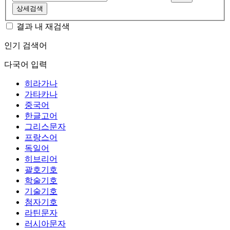
상세검색
결과 내 재검색
인기 검색어
다국어 입력
히라가나
가타카나
중국어
한글고어
그리스문자
프랑스어
독일어
히브리어
괄호기호
학술기호
기술기호
첨자기호
라틴문자
러시아문자