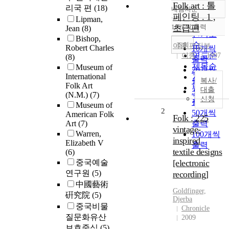
Folk art : 톨
리국 편
(18)
내림차순
정확도
페인팅 . 1 ,
Lipman,
순
10개씩 출력
초급편
Jean
(8)
내림차순
인기도
Bishop,
순
조회
이종 편집부
Robert Charles
10개씩
연도순
이종
1997
(8)
출력
제목순
Museum of
20개씩
International
저자순
출력
복사/
Folk Art
발행기
대출
30개씩
(N.M.)
(7)
관순
신청
출력
Museum of
2
50개씩
American Folk
Folk : 225
Art
(7)
출력
vintage-
Warren,
100개씩
inspired
Elizabeth V
출력
textile designs
(6)
중국예술
[electronic
연구원
(5)
recording]
中國藝術
Goldfinger,
硏究院
(5)
Djerba
중국비물
Chronicle
질문화유산
2009
보호중심
(5)