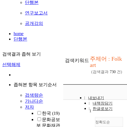
단행본
연구보고서
공개강의
home
단행본
검색결과 좁혀 보기
주제어 : Folk
검색키워드
art
선택해제
(검색결과
730
건)
좁혀본 항목 보기순서
검색량순
내보내기
가나다순
내책장담기
저자
한글로보기
1
한국
(19)
문화공보
정확도순
부 문화재관