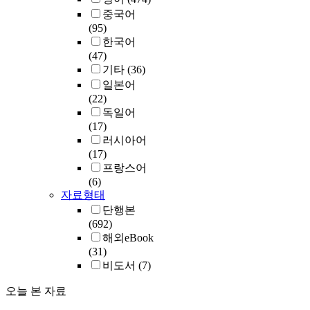
중국어
(95)
한국어
(47)
기타
(36)
일본어
(22)
독일어
(17)
러시아어
(17)
프랑스어
(6)
자료형태
단행본
(692)
해외eBook
(31)
비도서
(7)
오늘 본 자료