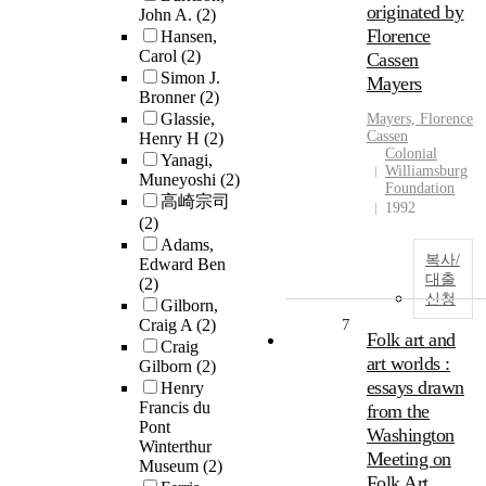
originated by
John A.
(2)
Florence
Hansen,
Carol
(2)
Cassen
Simon J.
Mayers
Bronner
(2)
Glassie,
Mayers, Florence
Cassen
Henry H
(2)
Colonial
Yanagi,
Williamsburg
Muneyoshi
(2)
Foundation
高崎宗司
1992
(2)
Adams,
복사/
Edward Ben
대출
(2)
신청
Gilborn,
Craig A
(2)
7
Folk art and
Craig
art worlds :
Gilborn
(2)
essays drawn
Henry
Francis du
from the
Pont
Washington
Winterthur
Meeting on
Museum
(2)
Folk Art