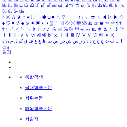
㎒
㎓
㎔
Ω
㏀
㏁
㎊
㎋
㎌
㏖
㏅
㎭
㎮
㎯
㏛
㎩
㎪
㎫
㎬
㏝
㏐
㏓
㏃
㏉
㏜
㏆
§
※
☆
★
○
●
◎
◇
◆
□
■
△
▽
→
←
↑
↓
↔
〓
◁
◀
▷
▶
♤
♠
♡
♥
♧
♣
⊙
◈
▣
◐
◑
▒
▤
▥
▨
▧
▦
▩
♨
☏
☎
☜
☞
¶
†
‡
↕
↗
↙
↖
↘
♭
♩
♪
♬
㉿
㈜
№
㏇
™
㏂
㏘
℡
＃
＆
＊
＠
ª
º
ⅰ
ⅱ
ⅲ
ⅳ
ⅴ
ⅵ
ⅶ
ⅷ
ⅸ
ⅹ
Ⅰ
Ⅱ
Ⅲ
Ⅳ
Ⅴ
Ⅵ
Ⅶ
Ⅷ
Ⅸ
Ⅹ
ا
ب
ت
ث
ج
ح
خ
د
ذ
ر
ز
س
ش
ص
ض
ط
ظ
ع
غ
ف
ق
ک
ل
م
ن
ه
و
ی
닫기
통합검색
국내학술논문
학위논문
해외학술논문
학술지