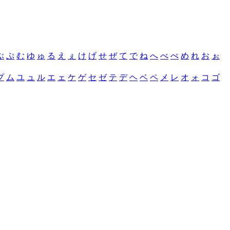
ぶ
ぷ
む
ゆ
ゅ
る
え
ぇ
け
げ
せ
ぜ
て
で
ね
へ
べ
ぺ
め
れ
お
ぉ
プ
ム
ユ
ュ
ル
エ
ェ
ケ
ゲ
セ
ゼ
テ
デ
ヘ
ベ
ペ
メ
レ
オ
ォ
コ
ゴ