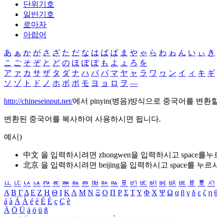
단위기호
일반기호
로마자
아랍어
あ
ぁ
か
が
さ
ざ
た
だ
な
は
ば
ぱ
ま
や
ゃ
ら
わ
ゎ
ん
い
ぃ
き
こ
ご
そ
ぞ
と
ど
の
ほ
ぼ
ぽ
も
よ
ょ
ろ
を
ア
ァ
カ
サ
ザ
タ
ダ
ナ
ハ
バ
パ
マ
ヤ
ャ
ラ
ワ
ヮ
ン
イ
ィ
キ
ギ
ソ
ゾ
ト
ド
ノ
ホ
ボ
ポ
モ
ヨ
ョ
ロ
ヲ
―
http://chineseinput.net/
에서 pinyin(병음)방식으로 중국어를 변환
변환된 중국어를 복사하여 사용하시면 됩니다.
예시)
中文 을 입력하시려면
zhongwen
을 입력하시고 space를
北京 을 입력하시려면
beijing
을 입력하시고 space를 누르
ㅥ
ㅦ
ㅧ
ㅨ
ㅩ
ㅪ
ㅫ
ㅬ
ㅭ
ㅮ
ㅯ
ㅰ
ㅱ
ㅲ
ㅳ
ㅴ
ㅵ
ㅶ
ㅷ
ㅸ
ㅹ
ㅺ
Α
Β
Γ
Δ
Ε
Ζ
Η
Θ
Ι
Κ
Λ
Μ
Ν
Ξ
Ο
Π
Ρ
Σ
Τ
Υ
Φ
Χ
Ψ
Ω
α
β
γ
δ
ε
ζ
η
á
à
Á
À
é
è
É
È
ç
Ç
ê
Ä
Ö
Ü
ä
ö
ü
ß