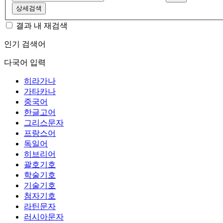
상세검색
결과 내 재검색
인기 검색어
다국어 입력
히라가나
가타카나
중국어
한글고어
그리스문자
프랑스어
독일어
히브리어
괄호기호
학술기호
기술기호
첨자기호
라틴문자
러시아문자