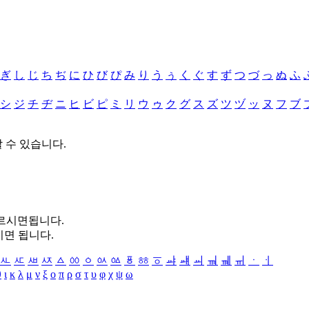
ぎ
し
じ
ち
ぢ
に
ひ
び
ぴ
み
り
う
ぅ
く
ぐ
す
ず
つ
づ
っ
ぬ
ふ
シ
ジ
チ
ヂ
ニ
ヒ
ビ
ピ
ミ
リ
ウ
ゥ
ク
グ
ス
ズ
ツ
ヅ
ッ
ヌ
フ
ブ
할 수 있습니다.
누르시면됩니다.
시면 됩니다.
ㅻ
ㅼ
ㅽ
ㅾ
ㅿ
ㆀ
ㆁ
ㆂ
ㆃ
ㆄ
ㆅ
ㆆ
ㆇ
ㆈ
ㆉ
ㆊ
ㆋ
ㆌ
ㆍ
ㆎ
θ
ι
κ
λ
μ
ν
ξ
ο
π
ρ
σ
τ
υ
φ
χ
ψ
ω