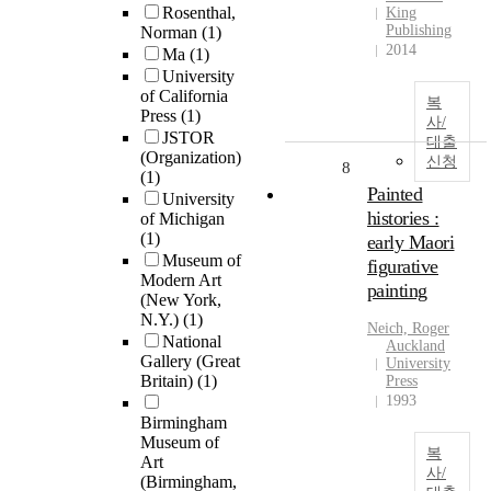
Rosenthal,
King
Publishing
Norman
(1)
2014
Ma
(1)
University
of California
복
Press
(1)
사/
JSTOR
대출
(Organization)
신청
8
(1)
Painted
University
histories :
of Michigan
(1)
early Maori
Museum of
figurative
Modern Art
painting
(New York,
N.Y.)
(1)
Neich, Roger
National
Auckland
Gallery (Great
University
Britain)
(1)
Press
1993
Birmingham
Museum of
복
Art
사/
(Birmingham,