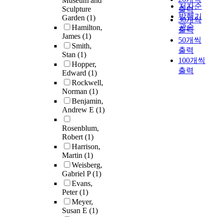
Museum and
저자순
Sculpture
출력
발행기
Garden
(1)
30개씩
관순
Hamilton,
출력
James
(1)
50개씩
Smith,
출력
Stan
(1)
100개씩
Hopper,
출력
Edward
(1)
Rockwell,
Norman
(1)
Benjamin,
Andrew E
(1)
Rosenblum,
Robert
(1)
Harrison,
Martin
(1)
Weisberg,
Gabriel P
(1)
Evans,
Peter
(1)
Meyer,
Susan E
(1)