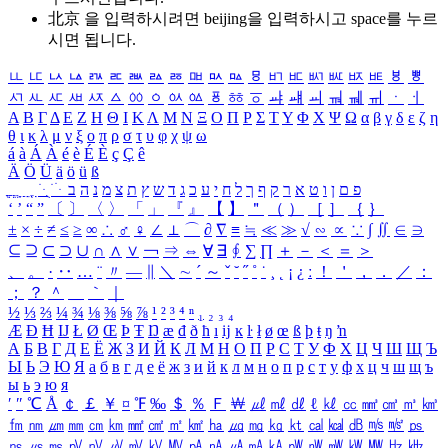
北京 을 입력하시려면
beijing
을 입력하시고 space를 누르
시면 됩니다.
ㅥ
ㅦ
ㅧ
ㅨ
ㅩ
ㅪ
ㅫ
ㅬ
ㅭ
ㅮ
ㅯ
ㅰ
ㅱ
ㅲ
ㅳ
ㅴ
ㅵ
ㅶ
ㅷ
ㅸ
ㅹ
ㅺ
ㅻ
ㅼ
ㅽ
ㅾ
ㅿ
ㆀ
ㆁ
ㆂ
ㆃ
ㆄ
ㆅ
ㆆ
ㆇ
ㆈ
ㆉ
ㆊ
ㆋ
ㆌ
ㆍ
ㆎ
Α
Β
Γ
Δ
Ε
Ζ
Η
Θ
Ι
Κ
Λ
Μ
Ν
Ξ
Ο
Π
Ρ
Σ
Τ
Υ
Φ
Χ
Ψ
Ω
α
β
γ
δ
ε
ζ
η
θ
ι
κ
λ
μ
ν
ξ
ο
π
ρ
σ
τ
υ
φ
χ
ψ
ω
á
à
Á
À
é
è
É
È
ç
Ç
ê
Ä
Ö
Ü
ä
ö
ü
ß
ְ
ֳ
ֲ
ֱ
ָ
ַ
ֵ
ֶ
ִ
ֹ
ּ
ֻ
ׂ
ׁ
ּ
ב
ה
נ
מ
צ
ת
ץ
ש
ד
ג
כ
ע
י
ח
ל
ך
ף
ק
ר
א
ט
ו
ן
ם
פ
‘
’
“
”
〔
〕
〈
〉
「
」
『
』
【
】
＂
（
）
［
］
｛
｝
±
×
÷
≠
≤
≥
∞
∴
♂
♀
∠
⊥
⌒
∂
∇
≡
≒
≪
≫
√
∽
∝
∵
∫
∬
∈
∋
⊆
⊇
⊂
⊃
∪
∩
∧
∨
￢
⇒
⇔
∀
∃
∮
∑
∏
＋
－
＜
＝
＞
、
。
·
‥
…
¨
〃
―
∥
＼
∼
´
～
ˇ
˘
˝
˚
˙
¸
˛
¡
¿
ː
！
＇
，
．
／
：
；
？
＾
＿
｀
｜
½
⅓
⅔
¼
¾
⅛
⅜
⅝
⅞
¹
²
³
⁴
ⁿ
₁
₂
₃
₄
Æ
Ð
Ħ
Ĳ
Ł
Ø
Œ
Þ
Ŧ
Ŋ
æ
đ
ð
ħ
ı
ĳ
ĸ
ŀ
ł
ø
œ
ß
þ
ŧ
ŋ
ŉ
А
Б
В
Г
Д
Е
Ё
Ж
З
И
Й
К
Л
М
Н
О
П
Р
С
Т
У
Ф
Х
Ц
Ч
Ш
Щ
Ъ
Ы
Ь
Э
Ю
Я
а
б
в
г
д
е
ё
ж
з
и
й
к
л
м
н
о
п
р
с
т
у
ф
х
ц
ч
ш
щ
ъ
ы
ь
э
ю
я
′
″
℃
Å
￠
￡
￥
¤
℉
‰
＄
％
Ｆ
￦
㎕
㎖
㎗
ℓ
㎘
㏄
㎣
㎤
㎥
㎦
㎙
㎚
㎛
㎜
㎝
㎞
㎟
㎠
㎡
㎢
㏊
㎍
㎎
㎏
㏏
㎈
㎉
㏈
㎧
㎨
㎰
㎱
㎲
㎳
㎴
㎵
㎶
㎷
㎸
㎹
㎀
㎁
㎂
㎃
㎄
㎺
㎻
㎽
㎾
㎿
㎐
㎑