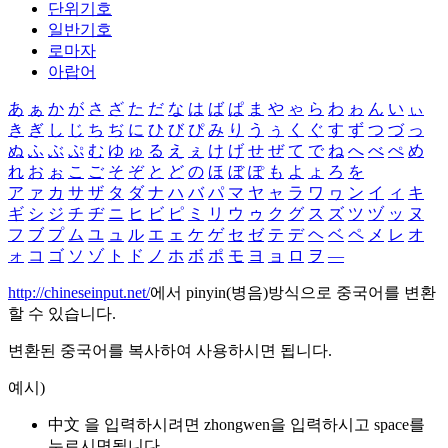
단위기호
일반기호
로마자
아랍어
あ
ぁ
か
が
さ
ざ
た
だ
な
は
ば
ぱ
ま
や
ゃ
ら
わ
ゎ
ん
い
ぃ
き
ぎ
し
じ
ち
ぢ
に
ひ
び
ぴ
み
り
う
ぅ
く
ぐ
す
ず
つ
づ
っ
ぬ
ふ
ぶ
ぷ
む
ゆ
ゅ
る
え
ぇ
け
げ
せ
ぜ
て
で
ね
へ
べ
ぺ
め
れ
お
ぉ
こ
ご
そ
ぞ
と
ど
の
ほ
ぼ
ぽ
も
よ
ょ
ろ
を
ア
ァ
カ
サ
ザ
タ
ダ
ナ
ハ
バ
パ
マ
ヤ
ャ
ラ
ワ
ヮ
ン
イ
ィ
キ
ギ
シ
ジ
チ
ヂ
ニ
ヒ
ビ
ピ
ミ
リ
ウ
ゥ
ク
グ
ス
ズ
ツ
ヅ
ッ
ヌ
フ
ブ
プ
ム
ユ
ュ
ル
エ
ェ
ケ
ゲ
セ
ゼ
テ
デ
ヘ
ベ
ペ
メ
レ
オ
ォ
コ
ゴ
ソ
ゾ
ト
ド
ノ
ホ
ボ
ポ
モ
ヨ
ョ
ロ
ヲ
―
http://chineseinput.net/
에서 pinyin(병음)방식으로 중국어를 변환
할 수 있습니다.
변환된 중국어를 복사하여 사용하시면 됩니다.
예시)
中文 을 입력하시려면
zhongwen
을 입력하시고 space를
누르시면됩니다.