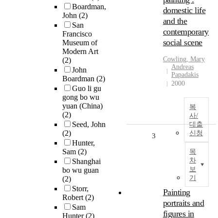
Boardman,
domestic life
John
(2)
and the
San
contemporary
Francisco
social scene
Museum of
Modern Art
Cowling, Mary
(2)
Andreas
John
Papadakis
Boardman
(2)
2000
Guo li gu
gong bo wu
yuan (China)
복
(2)
사/
Seed, John
대출
(2)
신청
3
Hunter,
Sam
(2)
목
차
Shanghai
보
bo wu guan
기
(2)
Storr,
Painting
Robert
(2)
portraits and
Sam
figures in
Hunter
(2)