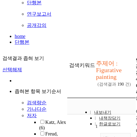
단행본
연구보고서
공개강의
home
단행본
검색결과 좁혀 보기
주제어 :
검색키워드
Figurative
선택해제
painting
(검색결과
190
건)
좁혀본 항목 보기순서
검색량순
가나다순
내보내기
저자
내책장담기
Katz, Alex
한글로보기
1
(6)
Freud,