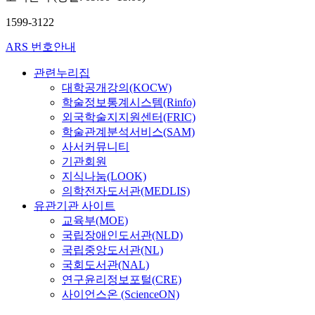
1599-3122
ARS 번호안내
관련누리집
대학공개강의(KOCW)
학술정보통계시스템(Rinfo)
외국학술지지원센터(FRIC)
학술관계분석서비스(SAM)
사서커뮤니티
기관회원
지식나눔(LOOK)
의학전자도서관(MEDLIS)
유관기관 사이트
교육부(MOE)
국립장애인도서관(NLD)
국립중앙도서관(NL)
국회도서관(NAL)
연구윤리정보포털(CRE)
사이언스온 (ScienceON)