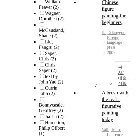
William
Chinese
Feaver
(2)
figure
Wagner,
painting for
Dorothea
(2)
beginners
McCausland,
Jia, Xiangguo
Shane
(2)
foreign
Liu,
language
Fangru
(2)
press
2007
Saper,
Chris
(2)
Chris
복
Saper
(2)
사/
text by
대출
John Yau
(2)
신청
7
Currin,
A brush with
John
(2)
the real :
Bonnycastle,
figurative
Geoffrey
(2)
painting
Jia Lu
(2)
today
Hamerton,
Philip Gilbert
Valli, Marc
(1)
Laurence