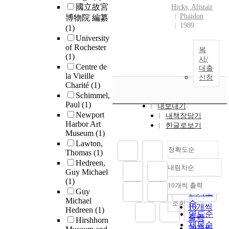
國立故宮
Hicks, Alistair
Phaidon
博物院 編纂
1989
(1)
University
of Rochester
복
(1)
사/
Centre de
대출
la Vieille
신청
Charité
(1)
Schimmel,
Paul
(1)
내보내기
Newport
내책장담기
Harbor Art
한글로보기
Museum
(1)
Lawton,
정확도순
Thomas
(1)
Hedreen,
내림차순
정확도
Guy Michael
(1)
순
10개씩 출력
내림차순
Guy
인기도
Michael
순
조회
10개씩
Hedreen
(1)
연도순
출력
Hirshhorn
제목순
20개씩