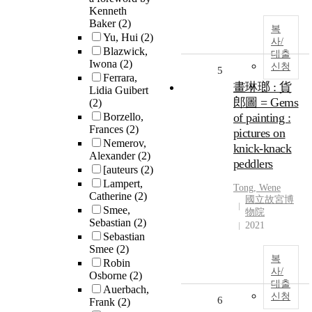
Kenneth
Baker
(2)
복
Yu, Hui
(2)
사/
Blazwick,
대출
Iwona
(2)
신청
5
Ferrara,
畫琳瑯 : 貨
Lidia Guibert
郎圖 = Gems
(2)
Borzello,
of painting :
Frances
(2)
pictures on
Nemerov,
knick-knack
Alexander
(2)
peddlers
[auteurs
(2)
Lampert,
Tong, Wene
Catherine
(2)
國立故宮博
Smee,
物院
Sebastian
(2)
2021
Sebastian
Smee
(2)
복
Robin
사/
Osborne
(2)
대출
Auerbach,
신청
6
Frank
(2)