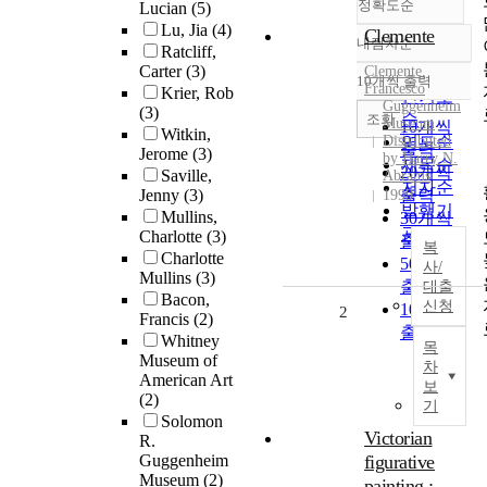
정확도순
Lucian
(5)
Lu, Jia
(4)
Clemente
내림차순
정확도
Ratcliff,
Carter
(3)
Clemente,
순
10개씩 출력
내림차순
Francesco
Krier, Rob
인기도
Guggenheim
(3)
순
조회
Museum
10개씩
Witkin,
Distributed
연도순
출력
Jerome
(3)
by Harry N.
제목순
20개씩
Saville,
Abrams
저자순
Jenny
(3)
출력
1999
발행기
Mullins,
30개씩
관순
Charlotte
(3)
출력
복
Charlotte
50개씩
사/
Mullins
(3)
출력
대출
Bacon,
신청
100개씩
2
Francis
(2)
출력
Whitney
목
Museum of
차
American Art
보
(2)
기
Solomon
Victorian
R.
Guggenheim
figurative
Museum
(2)
painting :