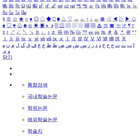
㎒
㎓
㎔
Ω
㏀
㏁
㎊
㎋
㎌
㏖
㏅
㎭
㎮
㎯
㏛
㎩
㎪
㎫
㎬
㏝
㏐
㏓
㏃
㏉
㏜
㏆
§
※
☆
★
○
●
◎
◇
◆
□
■
△
▽
→
←
↑
↓
↔
〓
◁
◀
▷
▶
♤
♠
♡
♥
♧
♣
⊙
◈
▣
◐
◑
▒
▤
▥
▨
▧
▦
▩
♨
☏
☎
☜
☞
¶
†
‡
↕
↗
↙
↖
↘
♭
♩
♪
♬
㉿
㈜
№
㏇
™
㏂
㏘
℡
＃
＆
＊
＠
ª
º
ⅰ
ⅱ
ⅲ
ⅳ
ⅴ
ⅵ
ⅶ
ⅷ
ⅸ
ⅹ
Ⅰ
Ⅱ
Ⅲ
Ⅳ
Ⅴ
Ⅵ
Ⅶ
Ⅷ
Ⅸ
Ⅹ
ا
ب
ت
ث
ج
ح
خ
د
ذ
ر
ز
س
ش
ص
ض
ط
ظ
ع
غ
ف
ق
ک
ل
م
ن
ه
و
ی
닫기
통합검색
국내학술논문
학위논문
해외학술논문
학술지