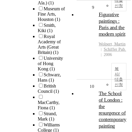
대출
Ala.)
(1)
신청
9
Museum of
Fine Arts,
Figurative
Houston
(1)
paintings :
Smith,
Paris and the
Kiki
(1)
modern spirit
Royal
Academy of
Wolpert, Martin
Arts (Great
Schiffer Pub.
Britain)
(1)
2006
University
of Hong
Kong
(1)
복
사/
Schwarz,
대출
Hans
(1)
신청
British
10
Council
(1)
The School
of London :
MacCarthy,
the
Fiona
(1)
resurgence of
Strand,
Mark
(1)
contemporary
Williams
painting
College
(1)