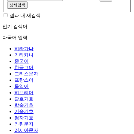
상세검색
결과 내 재검색
인기 검색어
다국어 입력
히라가나
가타카나
중국어
한글고어
그리스문자
프랑스어
독일어
히브리어
괄호기호
학술기호
기술기호
첨자기호
라틴문자
러시아문자