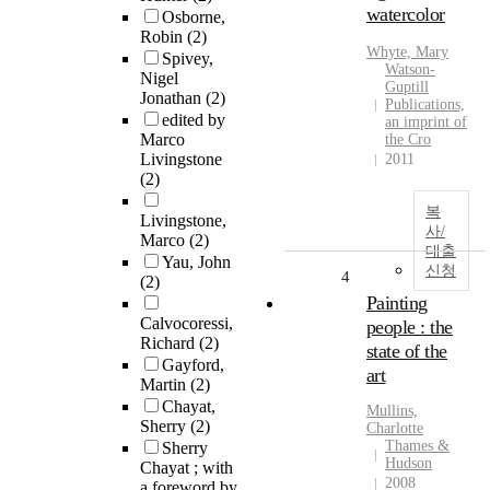
watercolor
Osborne,
Robin
(2)
Whyte, Mary
Spivey,
Watson-
Nigel
Guptill
Jonathan
(2)
Publications,
edited by
an imprint of
Marco
the Cro
Livingstone
2011
(2)
복
Livingstone,
사/
Marco
(2)
대출
Yau, John
신청
4
(2)
Painting
Calvocoressi,
people : the
Richard
(2)
state of the
Gayford,
art
Martin
(2)
Chayat,
Mullins,
Sherry
(2)
Charlotte
Thames &
Sherry
Hudson
Chayat ; with
2008
a foreword by