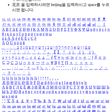
北京 을 입력하시려면
beijing
을 입력하시고 space를 누르
시면 됩니다.
ㅥ
ㅦ
ㅧ
ㅨ
ㅩ
ㅪ
ㅫ
ㅬ
ㅭ
ㅮ
ㅯ
ㅰ
ㅱ
ㅲ
ㅳ
ㅴ
ㅵ
ㅶ
ㅷ
ㅸ
ㅹ
ㅺ
ㅻ
ㅼ
ㅽ
ㅾ
ㅿ
ㆀ
ㆁ
ㆂ
ㆃ
ㆄ
ㆅ
ㆆ
ㆇ
ㆈ
ㆉ
ㆊ
ㆋ
ㆌ
ㆍ
ㆎ
Α
Β
Γ
Δ
Ε
Ζ
Η
Θ
Ι
Κ
Λ
Μ
Ν
Ξ
Ο
Π
Ρ
Σ
Τ
Υ
Φ
Χ
Ψ
Ω
α
β
γ
δ
ε
ζ
η
θ
ι
κ
λ
μ
ν
ξ
ο
π
ρ
σ
τ
υ
φ
χ
ψ
ω
á
à
Á
À
é
è
É
È
ç
Ç
ê
Ä
Ö
Ü
ä
ö
ü
ß
ְ
ֳ
ֲ
ֱ
ָ
ַ
ֵ
ֶ
ִ
ֹ
ּ
ֻ
ׂ
ׁ
ּ
ב
ה
נ
מ
צ
ת
ץ
ש
ד
ג
כ
ע
י
ח
ל
ך
ף
ק
ר
א
ט
ו
ן
ם
פ
‘
’
“
”
〔
〕
〈
〉
「
」
『
』
【
】
＂
（
）
［
］
｛
｝
±
×
÷
≠
≤
≥
∞
∴
♂
♀
∠
⊥
⌒
∂
∇
≡
≒
≪
≫
√
∽
∝
∵
∫
∬
∈
∋
⊆
⊇
⊂
⊃
∪
∩
∧
∨
￢
⇒
⇔
∀
∃
∮
∑
∏
＋
－
＜
＝
＞
、
。
·
‥
…
¨
〃
―
∥
＼
∼
´
～
ˇ
˘
˝
˚
˙
¸
˛
¡
¿
ː
！
＇
，
．
／
：
；
？
＾
＿
｀
｜
½
⅓
⅔
¼
¾
⅛
⅜
⅝
⅞
¹
²
³
⁴
ⁿ
₁
₂
₃
₄
Æ
Ð
Ħ
Ĳ
Ł
Ø
Œ
Þ
Ŧ
Ŋ
æ
đ
ð
ħ
ı
ĳ
ĸ
ŀ
ł
ø
œ
ß
þ
ŧ
ŋ
ŉ
А
Б
В
Г
Д
Е
Ё
Ж
З
И
Й
К
Л
М
Н
О
П
Р
С
Т
У
Ф
Х
Ц
Ч
Ш
Щ
Ъ
Ы
Ь
Э
Ю
Я
а
б
в
г
д
е
ё
ж
з
и
й
к
л
м
н
о
п
р
с
т
у
ф
х
ц
ч
ш
щ
ъ
ы
ь
э
ю
я
′
″
℃
Å
￠
￡
￥
¤
℉
‰
＄
％
Ｆ
￦
㎕
㎖
㎗
ℓ
㎘
㏄
㎣
㎤
㎥
㎦
㎙
㎚
㎛
㎜
㎝
㎞
㎟
㎠
㎡
㎢
㏊
㎍
㎎
㎏
㏏
㎈
㎉
㏈
㎧
㎨
㎰
㎱
㎲
㎳
㎴
㎵
㎶
㎷
㎸
㎹
㎀
㎁
㎂
㎃
㎄
㎺
㎻
㎽
㎾
㎿
㎐
㎑