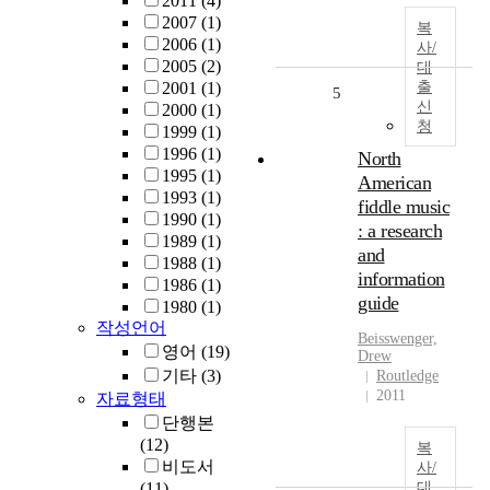
2011
(4)
2007
(1)
복
2006
(1)
사/
2005
(2)
대
2001
(1)
출
5
신
2000
(1)
청
1999
(1)
1996
(1)
North
1995
(1)
American
1993
(1)
fiddle music
1990
(1)
: a research
1989
(1)
and
1988
(1)
information
1986
(1)
guide
1980
(1)
작성언어
Beisswenger,
영어
(19)
Drew
기타
(3)
Routledge
2011
자료형태
단행본
(12)
복
비도서
사/
(11)
대