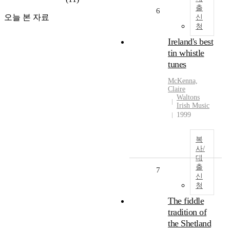
출
6
오늘 본 자료
신
청
Ireland's best
tin whistle
tunes
McKenna,
Claire
Waltons
Irish Music
1999
복
사/
대
출
7
신
청
The fiddle
tradition of
the Shetland