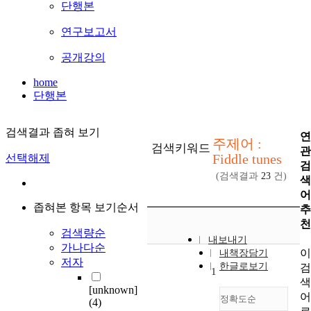
단행본
연구보고서
공개강의
home
단행본
검색결과 좁혀 보기
연
주제어 :
검색키워드
관
Fiddle tunes
선택해제
검
(검색결과
23
건)
색
어
좁혀본 항목 보기순서
추
천
검색량순
내보내기
가나다순
이
내책장담기
저자
한글로보기
검
1
색
[unknown]
어
정확도순
(4)