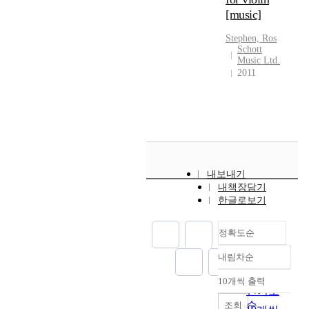
[music]
Stephen, Ros
Schott
Music Ltd.
2011
내보내기
내책장담기
한글로보기
정확도순
내림차순
정확도
순
10개씩 출력
내림차순
인기도
순
조회