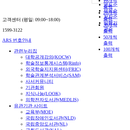
10개씩
연도순
출력
제목순
20개씩
저자순
출력
고객센터 (평일: 09:00~18:00)
발행기
30개씩
관순
1599-3122
출력
50개씩
ARS 번호안내
출력
100개씩
관련누리집
출력
대학공개강의(KOCW)
학술정보통계시스템(Rinfo)
외국학술지지원센터(FRIC)
학술관계분석서비스(SAM)
사서커뮤니티
기관회원
지식나눔(LOOK)
의학전자도서관(MEDLIS)
유관기관 사이트
교육부(MOE)
국립장애인도서관(NLD)
국립중앙도서관(NL)