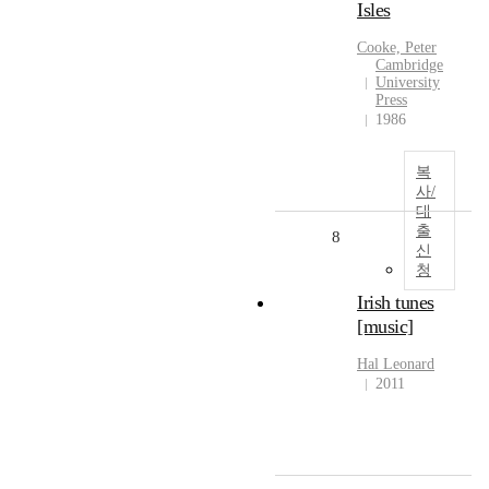
Isles
Cooke, Peter
Cambridge
University
Press
1986
복
사/
대
출
8
신
청
Irish tunes
[music]
Hal Leonard
2011