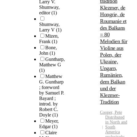
tradition
Larry V.
Shumway,
Klezmer, de
editor
(1)
Hongrie, de
Roumanie et
Shumway,
des Balkans
Larry V
(1)
= 80
Mizen,
Melodien für
Frank
(1)
Bone,
Violine aus
John
(1)
Polen, der
Guntharp,
Ukraine,
Matthew G
Ungarn,
(1)
Rumänien,
Matthew
dem Balkan
G. Guntharp
; foreword
und der
by Samuel P.
Klezmer-
Bayard ;
Tradition
introd. by
Robert C.
Cooper, Pete
Doyle
(1)
Distributed
Meyer,
in North and
Edgar
(1)
South
America
Claire
exclusively