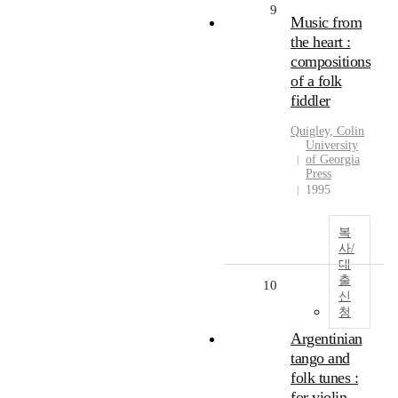
9
Music from
the heart :
compositions
of a folk
fiddler
Quigley, Colin
University
of Georgia
Press
1995
복
사/
대
출
10
신
청
Argentinian
tango and
folk tunes :
for violin