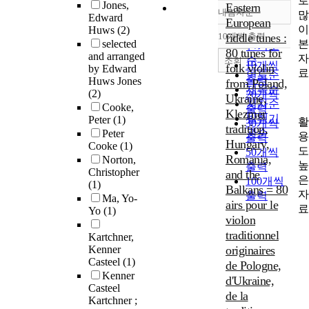
로
Jones,
Eastern
내림차순
많
정확도
Edward
European
이
Huws
(2)
순
10개씩 출력
fiddle tunes :
내림차순
본
selected
인기도
80 tunes for
and arranged
자
순
조회
10개씩
folk violin
by Edward
료
연도순
출력
Huws Jones
from Poland,
제목순
(2)
20개씩
Ukraine,
저자순
Cooke,
출력
Klezmer
발행기
Peter
(1)
활
30개씩
tradition,
관순
Peter
용
출력
Hungary,
Cooke
(1)
도
50개씩
Romania,
Norton,
높
출력
Christopher
and the
은
100개씩
(1)
Balkans = 80
자
출력
Ma, Yo-
airs pour le
료
Yo
(1)
violon
traditionnel
Kartchner,
Kenner
originaires
Casteel
(1)
de Pologne,
Kenner
d'Ukraine,
Casteel
de la
Kartchner ;