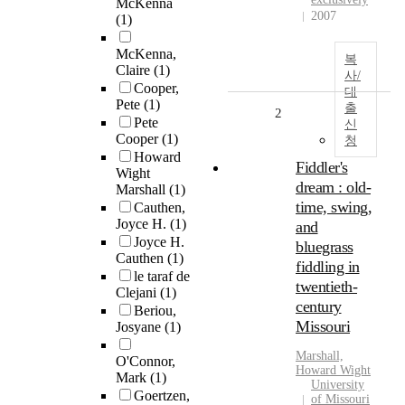
McKenna
2007
(1)
McKenna,
복
Claire
(1)
사/
Cooper,
대
Pete
(1)
출
2
Pete
신
Cooper
(1)
청
Howard
Fiddler's
Wight
dream : old-
Marshall
(1)
time, swing,
Cauthen,
Joyce H.
(1)
and
Joyce H.
bluegrass
Cauthen
(1)
fiddling in
le taraf de
twentieth-
Clejani
(1)
century
Beriou,
Missouri
Josyane
(1)
Marshall,
O'Connor,
Howard Wight
Mark
(1)
University
Goertzen,
of Missouri