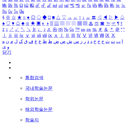
㎒
㎓
㎔
Ω
㏀
㏁
㎊
㎋
㎌
㏖
㏅
㎭
㎮
㎯
㏛
㎩
㎪
㎫
㎬
㏝
㏐
㏓
㏃
㏉
㏜
㏆
§
※
☆
★
○
●
◎
◇
◆
□
■
△
▽
→
←
↑
↓
↔
〓
◁
◀
▷
▶
♤
♠
♡
♥
♧
♣
⊙
◈
▣
◐
◑
▒
▤
▥
▨
▧
▦
▩
♨
☏
☎
☜
☞
¶
†
‡
↕
↗
↙
↖
↘
♭
♩
♪
♬
㉿
㈜
№
㏇
™
㏂
㏘
℡
＃
＆
＊
＠
ª
º
ⅰ
ⅱ
ⅲ
ⅳ
ⅴ
ⅵ
ⅶ
ⅷ
ⅸ
ⅹ
Ⅰ
Ⅱ
Ⅲ
Ⅳ
Ⅴ
Ⅵ
Ⅶ
Ⅷ
Ⅸ
Ⅹ
ا
ب
ت
ث
ج
ح
خ
د
ذ
ر
ز
س
ش
ص
ض
ط
ظ
ع
غ
ف
ق
ک
ل
م
ن
ه
و
ی
닫기
통합검색
국내학술논문
학위논문
해외학술논문
학술지