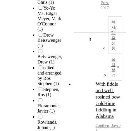
Chris
(1)
Press
Yo-Yo
2017
Ma, Edgar
Meyer, Mark
복
O'Connor
사/
(1)
대
Drew
출
3
Beisswenger
신
(1)
청
Beisswenger,
목
Drew
(1)
차
edited
보
and arranged
기
by Ros
Stephen
(1)
With fiddle
Stephen,
and well-
Ros
(1)
rosined bow
: old-time
Fioramonte,
fiddling in
Javier
(1)
Alabama
Rowlands,
Cauthen, Joyce
Julian
(1)
H.