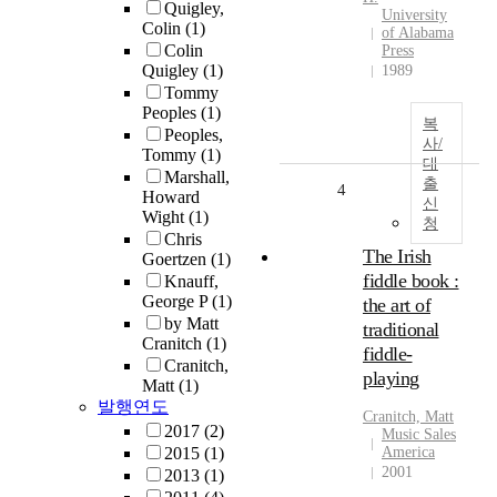
Quigley,
University
Colin
(1)
of Alabama
Colin
Press
Quigley
(1)
1989
Tommy
Peoples
(1)
복
Peoples,
사/
Tommy
(1)
대
Marshall,
출
4
Howard
신
Wight
(1)
청
Chris
The Irish
Goertzen
(1)
fiddle book :
Knauff,
George P
(1)
the art of
by Matt
traditional
Cranitch
(1)
fiddle-
Cranitch,
playing
Matt
(1)
발행연도
Cranitch, Matt
2017
(2)
Music Sales
2015
(1)
America
2001
2013
(1)