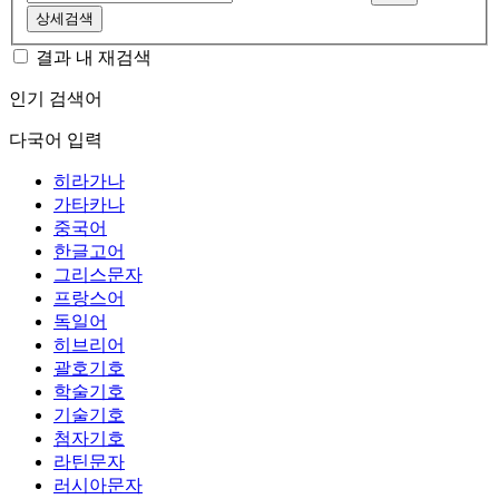
상세검색
결과 내 재검색
인기 검색어
다국어 입력
히라가나
가타카나
중국어
한글고어
그리스문자
프랑스어
독일어
히브리어
괄호기호
학술기호
기술기호
첨자기호
라틴문자
러시아문자