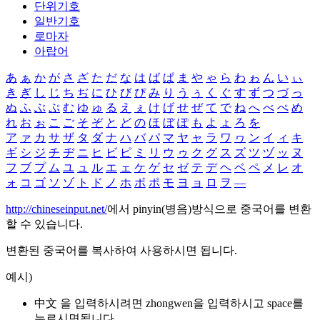
단위기호
일반기호
로마자
아랍어
あ
ぁ
か
が
さ
ざ
た
だ
な
は
ば
ぱ
ま
や
ゃ
ら
わ
ゎ
ん
い
ぃ
き
ぎ
し
じ
ち
ぢ
に
ひ
び
ぴ
み
り
う
ぅ
く
ぐ
す
ず
つ
づ
っ
ぬ
ふ
ぶ
ぷ
む
ゆ
ゅ
る
え
ぇ
け
げ
せ
ぜ
て
で
ね
へ
べ
ぺ
め
れ
お
ぉ
こ
ご
そ
ぞ
と
ど
の
ほ
ぼ
ぽ
も
よ
ょ
ろ
を
ア
ァ
カ
サ
ザ
タ
ダ
ナ
ハ
バ
パ
マ
ヤ
ャ
ラ
ワ
ヮ
ン
イ
ィ
キ
ギ
シ
ジ
チ
ヂ
ニ
ヒ
ビ
ピ
ミ
リ
ウ
ゥ
ク
グ
ス
ズ
ツ
ヅ
ッ
ヌ
フ
ブ
プ
ム
ユ
ュ
ル
エ
ェ
ケ
ゲ
セ
ゼ
テ
デ
ヘ
ベ
ペ
メ
レ
オ
ォ
コ
ゴ
ソ
ゾ
ト
ド
ノ
ホ
ボ
ポ
モ
ヨ
ョ
ロ
ヲ
―
http://chineseinput.net/
에서 pinyin(병음)방식으로 중국어를 변환
할 수 있습니다.
변환된 중국어를 복사하여 사용하시면 됩니다.
예시)
中文 을 입력하시려면
zhongwen
을 입력하시고 space를
누르시면됩니다.