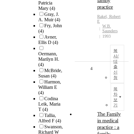
family
Patricia
practice
Mary
(4)
Gray, J.
Rakel, Robert
A. Muir
(4)
E
Fry, John
W.B.
(4)
Saunders
1993
Avner,
Ellis D
(4)
복
Oermann,
사/
Marilyn H.
대
(4)
출
4
McBride,
신
Susan
(4)
청
Harmon,
William E
목
(4)
차
Codina
보
Leik, Maria
기
T
(4)
The Family
Tallia,
in medical
Alfred F
(4)
Swanson,
practice : a
Richard W
family