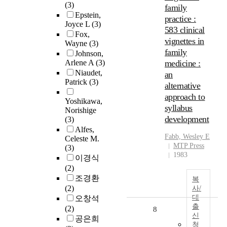
(3)
family
Epstein,
practice :
Joyce L
(3)
583 clinical
Fox,
vignettes in
Wayne
(3)
family
Johnson,
Arlene A
(3)
medicine :
Niaudet,
an
Patrick
(3)
alternative
approach to
Yoshikawa,
syllabus
Norishige
development
(3)
Alfes,
Fabb, Wesley E
Celeste M.
MTP Press
(3)
1983
이경식
(2)
조경환
복
(2)
사/
대
오창석
출
(2)
8
신
공은희
청