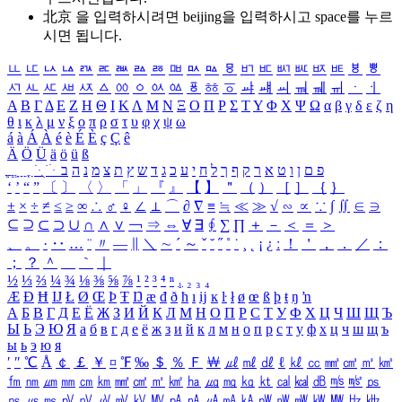
北京 을 입력하시려면
beijing
을 입력하시고 space를 누르
시면 됩니다.
ㅥ
ㅦ
ㅧ
ㅨ
ㅩ
ㅪ
ㅫ
ㅬ
ㅭ
ㅮ
ㅯ
ㅰ
ㅱ
ㅲ
ㅳ
ㅴ
ㅵ
ㅶ
ㅷ
ㅸ
ㅹ
ㅺ
ㅻ
ㅼ
ㅽ
ㅾ
ㅿ
ㆀ
ㆁ
ㆂ
ㆃ
ㆄ
ㆅ
ㆆ
ㆇ
ㆈ
ㆉ
ㆊ
ㆋ
ㆌ
ㆍ
ㆎ
Α
Β
Γ
Δ
Ε
Ζ
Η
Θ
Ι
Κ
Λ
Μ
Ν
Ξ
Ο
Π
Ρ
Σ
Τ
Υ
Φ
Χ
Ψ
Ω
α
β
γ
δ
ε
ζ
η
θ
ι
κ
λ
μ
ν
ξ
ο
π
ρ
σ
τ
υ
φ
χ
ψ
ω
á
à
Á
À
é
è
É
È
ç
Ç
ê
Ä
Ö
Ü
ä
ö
ü
ß
ְ
ֳ
ֲ
ֱ
ָ
ַ
ֵ
ֶ
ִ
ֹ
ּ
ֻ
ׂ
ׁ
ּ
ב
ה
נ
מ
צ
ת
ץ
ש
ד
ג
כ
ע
י
ח
ל
ך
ף
ק
ר
א
ט
ו
ן
ם
פ
‘
’
“
”
〔
〕
〈
〉
「
」
『
』
【
】
＂
（
）
［
］
｛
｝
±
×
÷
≠
≤
≥
∞
∴
♂
♀
∠
⊥
⌒
∂
∇
≡
≒
≪
≫
√
∽
∝
∵
∫
∬
∈
∋
⊆
⊇
⊂
⊃
∪
∩
∧
∨
￢
⇒
⇔
∀
∃
∮
∑
∏
＋
－
＜
＝
＞
、
。
·
‥
…
¨
〃
―
∥
＼
∼
´
～
ˇ
˘
˝
˚
˙
¸
˛
¡
¿
ː
！
＇
，
．
／
：
；
？
＾
＿
｀
｜
½
⅓
⅔
¼
¾
⅛
⅜
⅝
⅞
¹
²
³
⁴
ⁿ
₁
₂
₃
₄
Æ
Ð
Ħ
Ĳ
Ł
Ø
Œ
Þ
Ŧ
Ŋ
æ
đ
ð
ħ
ı
ĳ
ĸ
ŀ
ł
ø
œ
ß
þ
ŧ
ŋ
ŉ
А
Б
В
Г
Д
Е
Ё
Ж
З
И
Й
К
Л
М
Н
О
П
Р
С
Т
У
Ф
Х
Ц
Ч
Ш
Щ
Ъ
Ы
Ь
Э
Ю
Я
а
б
в
г
д
е
ё
ж
з
и
й
к
л
м
н
о
п
р
с
т
у
ф
х
ц
ч
ш
щ
ъ
ы
ь
э
ю
я
′
″
℃
Å
￠
￡
￥
¤
℉
‰
＄
％
Ｆ
￦
㎕
㎖
㎗
ℓ
㎘
㏄
㎣
㎤
㎥
㎦
㎙
㎚
㎛
㎜
㎝
㎞
㎟
㎠
㎡
㎢
㏊
㎍
㎎
㎏
㏏
㎈
㎉
㏈
㎧
㎨
㎰
㎱
㎲
㎳
㎴
㎵
㎶
㎷
㎸
㎹
㎀
㎁
㎂
㎃
㎄
㎺
㎻
㎽
㎾
㎿
㎐
㎑