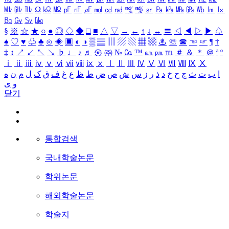
㎒
㎓
㎔
Ω
㏀
㏁
㎊
㎋
㎌
㏖
㏅
㎭
㎮
㎯
㏛
㎩
㎪
㎫
㎬
㏝
㏐
㏓
㏃
㏉
㏜
㏆
§
※
☆
★
○
●
◎
◇
◆
□
■
△
▽
→
←
↑
↓
↔
〓
◁
◀
▷
▶
♤
♠
♡
♥
♧
♣
⊙
◈
▣
◐
◑
▒
▤
▥
▨
▧
▦
▩
♨
☏
☎
☜
☞
¶
†
‡
↕
↗
↙
↖
↘
♭
♩
♪
♬
㉿
㈜
№
㏇
™
㏂
㏘
℡
＃
＆
＊
＠
ª
º
ⅰ
ⅱ
ⅲ
ⅳ
ⅴ
ⅵ
ⅶ
ⅷ
ⅸ
ⅹ
Ⅰ
Ⅱ
Ⅲ
Ⅳ
Ⅴ
Ⅵ
Ⅶ
Ⅷ
Ⅸ
Ⅹ
ا
ب
ت
ث
ج
ح
خ
د
ذ
ر
ز
س
ش
ص
ض
ط
ظ
ع
غ
ف
ق
ک
ل
م
ن
ه
و
ی
닫기
통합검색
국내학술논문
학위논문
해외학술논문
학술지