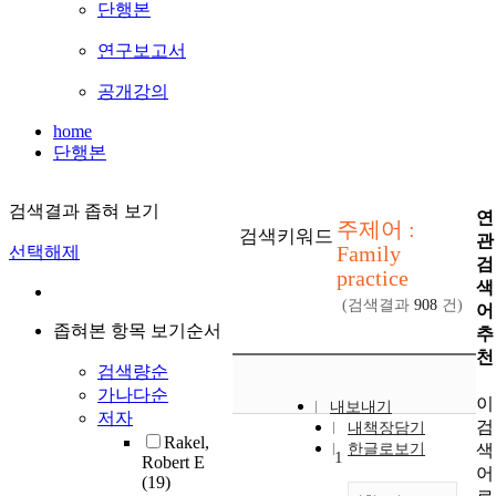
단행본
연구보고서
공개강의
home
단행본
검색결과 좁혀 보기
연
주제어 :
검색키워드
관
Family
선택해제
검
practice
색
(검색결과
908
건)
어
좁혀본 항목 보기순서
추
천
검색량순
가나다순
이
내보내기
저자
검
내책장담기
Rakel,
색
한글로보기
1
Robert E
어
(19)