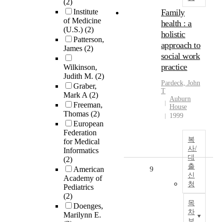
(2)
Institute
Family
of Medicine
health : a
(U.S.)
(2)
holistic
Patterson,
approach to
James
(2)
social work
practice
Wilkinson,
Judith M.
(2)
Pardeck, John
Graber,
T
Mark A
(2)
Auburn
Freeman,
House
Thomas
(2)
1999
European
Federation
복
for Medical
사/
Informatics
대
(2)
출
American
9
신
Academy of
청
Pediatrics
(2)
목
Doenges,
차
Marilynn E.
보