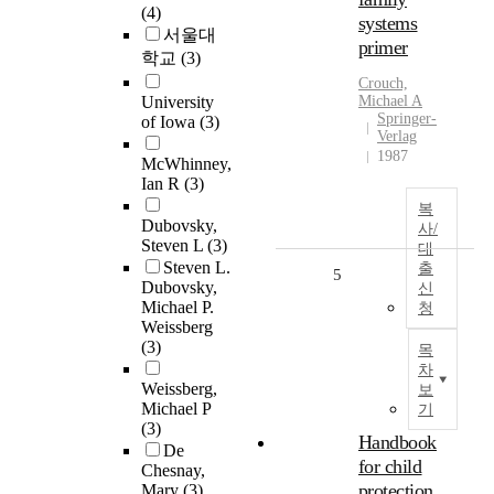
(4)
systems
서울대
primer
학교
(3)
Crouch,
University
Michael A
Springer-
of Iowa
(3)
Verlag
1987
McWhinney,
Ian R
(3)
복
Dubovsky,
사/
Steven L
(3)
대
Steven L.
출
5
Dubovsky,
신
Michael P.
청
Weissberg
(3)
목
차
Weissberg,
보
Michael P
기
(3)
Handbook
De
for child
Chesnay,
protection
Mary
(3)