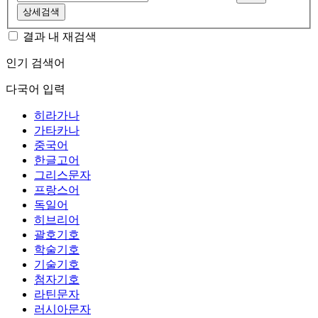
상세검색
결과 내 재검색
인기 검색어
다국어 입력
히라가나
가타카나
중국어
한글고어
그리스문자
프랑스어
독일어
히브리어
괄호기호
학술기호
기술기호
첨자기호
라틴문자
러시아문자