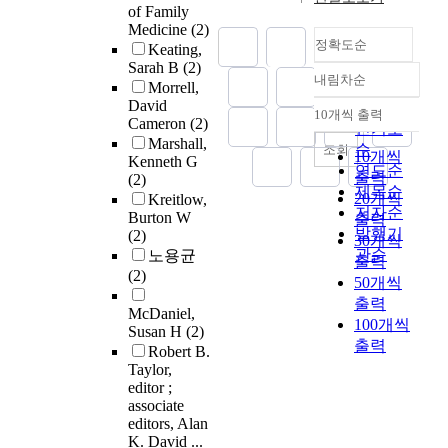
of Family
Medicine
(2)
정확도순
Keating,
Sarah B
(2)
내림차순
정확도
Morrell,
David
순
10개씩 출력
내림차순
Cameron
(2)
인기도
Marshall,
순
조회
10개씩
Kenneth G
연도순
출력
(2)
제목순
20개씩
Kreitlow,
저자순
Burton W
출력
발행기
(2)
30개씩
관순
노용균
출력
(2)
50개씩
출력
McDaniel,
100개씩
Susan H
(2)
출력
Robert B.
Taylor,
editor ;
associate
editors, Alan
K. David ...