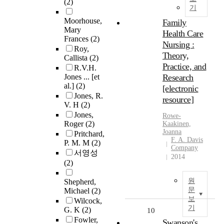
(2)
기
Moorhouse,
Family
Mary
Health Care
Frances
(2)
Nursing :
Roy,
Theory,
Callista
(2)
Practice, and
R.V.H.
Jones ... [et
Research
al.]
(2)
[electronic
Jones, R.
resource]
V. H
(2)
Jones,
Rowe-
Roger
(2)
Kaakinen,
Joanna
Pritchard,
F. A. Davis
P. M. M
(2)
Company
서영성
2014
(2)
원
Shepherd,
문
Michael
(2)
보
Wilcock,
기
G. K
(2)
10
Fowler,
Swanson's