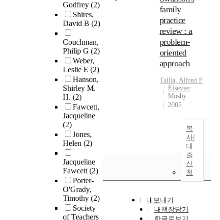
Godfrey
(2)
family
Shires,
practice
David B
(2)
review : a
problem-
Couchman,
Philip G
(2)
oriented
Weber,
approach
Leslie E
(2)
Hanson,
Tallia, Alfred F
Shirley M.
Elsevier
Mosby
H.
(2)
2005
Fawcett,
Jacqueline
(2)
복
Jones,
사/
Helen
(2)
대
출
Jacqueline
신
Fawcett
(2)
청
Porter-
O'Grady,
Timothy
(2)
내보내기
Society
내책장담기
of Teachers
한글로보기