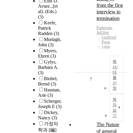
Ellis D.
from the first
Avner...[et
interview to
al]. (Eds.)
(3)
termination
Keefe,
Patrick
Patterson,
JoEllen
Radden
(3)
Guilford
Murtagh,
Press
John
(3)
1998
Myers,
Ehren
(3)
Gylys,
복
Barbara A.
사/
(3)
대
출
Blobel,
7
신
Bernd
(3)
청
Hasman,
Arie
(3)
목
Scherger,
차
Joseph E
(3)
보
Dickey,
기
Nancy
(3)
가정의
The Nature
학과 [編]
of general