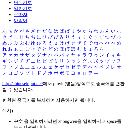
단위기호
일반기호
로마자
아랍어
あ
ぁ
か
が
さ
ざ
た
だ
な
は
ば
ぱ
ま
や
ゃ
ら
わ
ゎ
ん
い
ぃ
き
ぎ
し
じ
ち
ぢ
に
ひ
び
ぴ
み
り
う
ぅ
く
ぐ
す
ず
つ
づ
っ
ぬ
ふ
ぶ
ぷ
む
ゆ
ゅ
る
え
ぇ
け
げ
せ
ぜ
て
で
ね
へ
べ
ぺ
め
れ
お
ぉ
こ
ご
そ
ぞ
と
ど
の
ほ
ぼ
ぽ
も
よ
ょ
ろ
を
ア
ァ
カ
サ
ザ
タ
ダ
ナ
ハ
バ
パ
マ
ヤ
ャ
ラ
ワ
ヮ
ン
イ
ィ
キ
ギ
シ
ジ
チ
ヂ
ニ
ヒ
ビ
ピ
ミ
リ
ウ
ゥ
ク
グ
ス
ズ
ツ
ヅ
ッ
ヌ
フ
ブ
プ
ム
ユ
ュ
ル
エ
ェ
ケ
ゲ
セ
ゼ
テ
デ
ヘ
ベ
ペ
メ
レ
オ
ォ
コ
ゴ
ソ
ゾ
ト
ド
ノ
ホ
ボ
ポ
モ
ヨ
ョ
ロ
ヲ
―
http://chineseinput.net/
에서 pinyin(병음)방식으로 중국어를 변환
할 수 있습니다.
변환된 중국어를 복사하여 사용하시면 됩니다.
예시)
中文 을 입력하시려면
zhongwen
을 입력하시고 space를
누르시면됩니다.