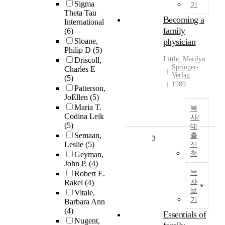
Sigma
기
Theta Tau
Becoming a
International
family
(6)
Sloane,
physician
Philip D
(5)
Little, Marilyn
Driscoll,
Springer-
Charles E
Verlag
(5)
1989
Patterson,
JoEllen
(5)
Maria T.
복
Codina Leik
사/
(5)
대
Semaan,
출
3
Leslie
(5)
신
청
Geyman,
John P.
(4)
목
Robert E.
차
Rakel
(4)
보
Vitale,
기
Barbara Ann
(4)
Essentials of
Nugent,