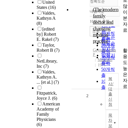
로
정확도순
United
많
States
(16)
(The)modern
내림차순
이
Valdes,
정확도
family
본
Kathryn A
순
10개씩 출력
doctor and
(8)
내림차순
자
인기도
changing
[edited
료
순
조회
10개씩
by] Robert
medical
연도순
E. Rakel
(7)
출력
practice
제목순
Taylor,
20개씩
저자순
Robert B
(7)
활
Geyman, John
출력
P.
발행기
용
30개씩
Meredith
NetLibrary,
관순
도
출력
1971
Inc
(7)
높
50개씩
Valdes,
은
출력
Kathryn A.
복
자
100개씩
... [et al.]
(7)
사/
료
출력
대
Fitzpatrick,
출
2
Joyce J.
(6)
신
American
청
Academy of
Family
목
Physicians
차
(6)
보