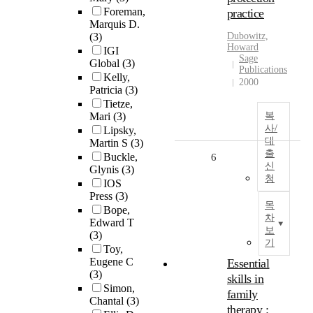
Foreman,
practice
Marquis D.
(3)
Dubowitz,
Howard
IGI
Sage
Global
(3)
Publications
Kelly,
2000
Patricia
(3)
Tietze,
Mari
(3)
복
사/
Lipsky,
대
Martin S
(3)
출
Buckle,
6
신
Glynis
(3)
청
IOS
Press
(3)
목
Bope,
차
Edward T
보
(3)
기
Toy,
Eugene C
Essential
(3)
skills in
Simon,
family
Chantal
(3)
therapy :