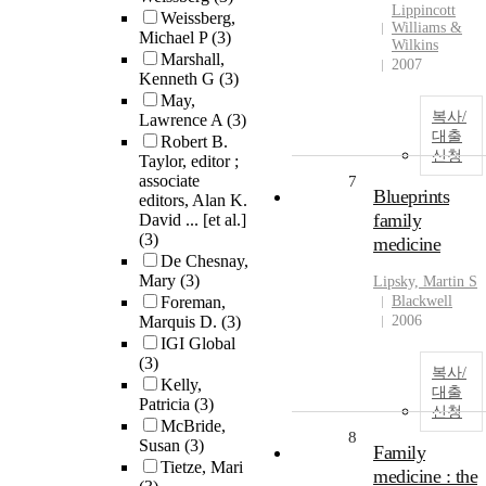
Lippincott
Weissberg,
Williams &
Michael P
(3)
Wilkins
Marshall,
2007
Kenneth G
(3)
May,
복사/
Lawrence A
(3)
대출
Robert B.
신청
Taylor, editor ;
associate
7
Blueprints
editors, Alan K.
family
David ... [et al.]
(3)
medicine
De Chesnay,
Mary
(3)
Lipsky, Martin S
Foreman,
Blackwell
Marquis D.
(3)
2006
IGI Global
(3)
복사/
Kelly,
대출
Patricia
(3)
신청
McBride,
8
Susan
(3)
Family
Tietze, Mari
medicine : the