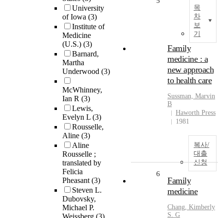
5
University
목
of Iowa
(3)
차
보
Institute of
기
Medicine
(U.S.)
(3)
Family
Barnard,
medicine : a
Martha
new approach
Underwood
(3)
to health care
McWhinney,
Sussman, Marvin
Ian R
(3)
B
Lewis,
Haworth Press
Evelyn L
(3)
1981
Rousselle,
Aline
(3)
Aline
복사/
Rousselle ;
대출
translated by
신청
Felicia
6
Family
Pheasant
(3)
Steven L.
medicine
Dubovsky,
Michael P.
Chang, Kimberly
S. G
Weissberg
(3)