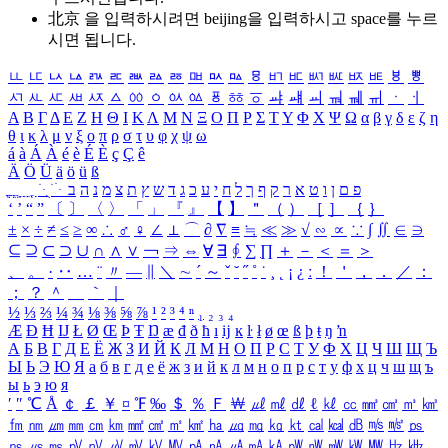
北京 을 입력하시려면
beijing
을 입력하시고 space를 누르
시면 됩니다.
ㅥ
ㅦ
ㅧ
ㅨ
ㅩ
ㅪ
ㅫ
ㅬ
ㅭ
ㅮ
ㅯ
ㅰ
ㅱ
ㅲ
ㅳ
ㅴ
ㅵ
ㅶ
ㅷ
ㅸ
ㅹ
ㅺ
ㅻ
ㅼ
ㅽ
ㅾ
ㅿ
ㆀ
ㆁ
ㆂ
ㆃ
ㆄ
ㆅ
ㆆ
ㆇ
ㆈ
ㆉ
ㆊ
ㆋ
ㆌ
ㆍ
ㆎ
Α
Β
Γ
Δ
Ε
Ζ
Η
Θ
Ι
Κ
Λ
Μ
Ν
Ξ
Ο
Π
Ρ
Σ
Τ
Υ
Φ
Χ
Ψ
Ω
α
β
γ
δ
ε
ζ
η
θ
ι
κ
λ
μ
ν
ξ
ο
π
ρ
σ
τ
υ
φ
χ
ψ
ω
á
à
Á
À
é
è
É
È
ç
Ç
ê
Ä
Ö
Ü
ä
ö
ü
ß
ְ
ֳ
ֲ
ֱ
ָ
ַ
ֵ
ֶ
ִ
ֹ
ּ
ֻ
ׂ
ׁ
ּ
ב
ה
נ
מ
צ
ת
ץ
ש
ד
ג
כ
ע
י
ח
ל
ך
ף
ק
ר
א
ט
ו
ן
ם
פ
‘
’
“
”
〔
〕
〈
〉
「
」
『
』
【
】
＂
（
）
［
］
｛
｝
±
×
÷
≠
≤
≥
∞
∴
♂
♀
∠
⊥
⌒
∂
∇
≡
≒
≪
≫
√
∽
∝
∵
∫
∬
∈
∋
⊆
⊇
⊂
⊃
∪
∩
∧
∨
￢
⇒
⇔
∀
∃
∮
∑
∏
＋
－
＜
＝
＞
、
。
·
‥
…
¨
〃
―
∥
＼
∼
´
～
ˇ
˘
˝
˚
˙
¸
˛
¡
¿
ː
！
＇
，
．
／
：
；
？
＾
＿
｀
｜
½
⅓
⅔
¼
¾
⅛
⅜
⅝
⅞
¹
²
³
⁴
ⁿ
₁
₂
₃
₄
Æ
Ð
Ħ
Ĳ
Ł
Ø
Œ
Þ
Ŧ
Ŋ
æ
đ
ð
ħ
ı
ĳ
ĸ
ŀ
ł
ø
œ
ß
þ
ŧ
ŋ
ŉ
А
Б
В
Г
Д
Е
Ё
Ж
З
И
Й
К
Л
М
Н
О
П
Р
С
Т
У
Ф
Х
Ц
Ч
Ш
Щ
Ъ
Ы
Ь
Э
Ю
Я
а
б
в
г
д
е
ё
ж
з
и
й
к
л
м
н
о
п
р
с
т
у
ф
х
ц
ч
ш
щ
ъ
ы
ь
э
ю
я
′
″
℃
Å
￠
￡
￥
¤
℉
‰
＄
％
Ｆ
￦
㎕
㎖
㎗
ℓ
㎘
㏄
㎣
㎤
㎥
㎦
㎙
㎚
㎛
㎜
㎝
㎞
㎟
㎠
㎡
㎢
㏊
㎍
㎎
㎏
㏏
㎈
㎉
㏈
㎧
㎨
㎰
㎱
㎲
㎳
㎴
㎵
㎶
㎷
㎸
㎹
㎀
㎁
㎂
㎃
㎄
㎺
㎻
㎽
㎾
㎿
㎐
㎑