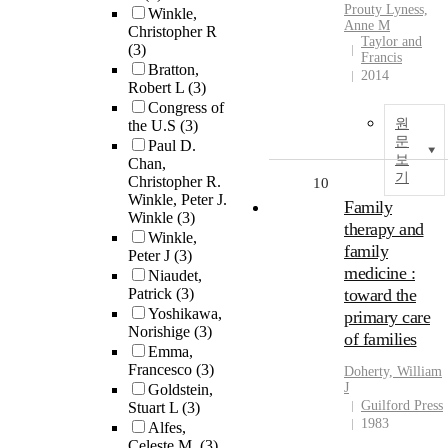
Prouty Lyness,
Winkle,
Anne M
Christopher R
Taylor and
(3)
Francis
Bratton,
2014
Robert L
(3)
Congress of
원
the U.S
(3)
문
Paul D.
보
Chan,
기
Christopher R.
10
Winkle, Peter J.
Family
Winkle
(3)
therapy and
Winkle,
family
Peter J
(3)
medicine :
Niaudet,
Patrick
(3)
toward the
Yoshikawa,
primary care
Norishige
(3)
of families
Emma,
Francesco
(3)
Doherty, William
J
Goldstein,
Guilford Press
Stuart L
(3)
1983
Alfes,
Celeste M.
(3)