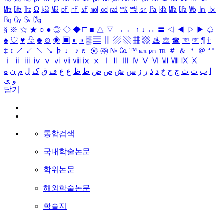
㎒
㎓
㎔
Ω
㏀
㏁
㎊
㎋
㎌
㏖
㏅
㎭
㎮
㎯
㏛
㎩
㎪
㎫
㎬
㏝
㏐
㏓
㏃
㏉
㏜
㏆
§
※
☆
★
○
●
◎
◇
◆
□
■
△
▽
→
←
↑
↓
↔
〓
◁
◀
▷
▶
♤
♠
♡
♥
♧
♣
⊙
◈
▣
◐
◑
▒
▤
▥
▨
▧
▦
▩
♨
☏
☎
☜
☞
¶
†
‡
↕
↗
↙
↖
↘
♭
♩
♪
♬
㉿
㈜
№
㏇
™
㏂
㏘
℡
＃
＆
＊
＠
ª
º
ⅰ
ⅱ
ⅲ
ⅳ
ⅴ
ⅵ
ⅶ
ⅷ
ⅸ
ⅹ
Ⅰ
Ⅱ
Ⅲ
Ⅳ
Ⅴ
Ⅵ
Ⅶ
Ⅷ
Ⅸ
Ⅹ
ا
ب
ت
ث
ج
ح
خ
د
ذ
ر
ز
س
ش
ص
ض
ط
ظ
ع
غ
ف
ق
ک
ل
م
ن
ه
و
ی
닫기
통합검색
국내학술논문
학위논문
해외학술논문
학술지