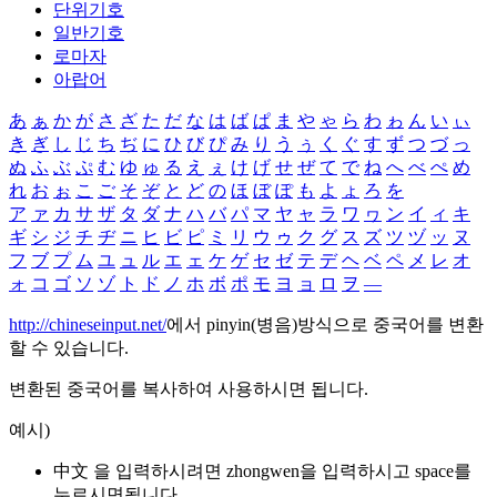
단위기호
일반기호
로마자
아랍어
あ
ぁ
か
が
さ
ざ
た
だ
な
は
ば
ぱ
ま
や
ゃ
ら
わ
ゎ
ん
い
ぃ
き
ぎ
し
じ
ち
ぢ
に
ひ
び
ぴ
み
り
う
ぅ
く
ぐ
す
ず
つ
づ
っ
ぬ
ふ
ぶ
ぷ
む
ゆ
ゅ
る
え
ぇ
け
げ
せ
ぜ
て
で
ね
へ
べ
ぺ
め
れ
お
ぉ
こ
ご
そ
ぞ
と
ど
の
ほ
ぼ
ぽ
も
よ
ょ
ろ
を
ア
ァ
カ
サ
ザ
タ
ダ
ナ
ハ
バ
パ
マ
ヤ
ャ
ラ
ワ
ヮ
ン
イ
ィ
キ
ギ
シ
ジ
チ
ヂ
ニ
ヒ
ビ
ピ
ミ
リ
ウ
ゥ
ク
グ
ス
ズ
ツ
ヅ
ッ
ヌ
フ
ブ
プ
ム
ユ
ュ
ル
エ
ェ
ケ
ゲ
セ
ゼ
テ
デ
ヘ
ベ
ペ
メ
レ
オ
ォ
コ
ゴ
ソ
ゾ
ト
ド
ノ
ホ
ボ
ポ
モ
ヨ
ョ
ロ
ヲ
―
http://chineseinput.net/
에서 pinyin(병음)방식으로 중국어를 변환
할 수 있습니다.
변환된 중국어를 복사하여 사용하시면 됩니다.
예시)
中文 을 입력하시려면
zhongwen
을 입력하시고 space를
누르시면됩니다.