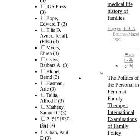
(3)
medical life
IOS Press
history of
(3)
families
Bope,
Edward T
(3)
Huygen, F. J. A
Ellis D.
Brunner/Mazel
Avner...[et al].
1982
(Eds.)
(3)
Myers,
Ehren
(3)
복사/
Gylys,
대출
Barbara A.
(3)
신청
Blobel,
9
Bernd
(3)
The Politics of
Hasman,
the Personal in
Arie
(3)
Feminist
Tallia,
Family
Alfred F
(3)
Therapy :
Matheny,
International
Samuel C
(3)
Examinations
가정의학과
[編]
(3)
of Family
Chan, Paul
Policy
D
(3)