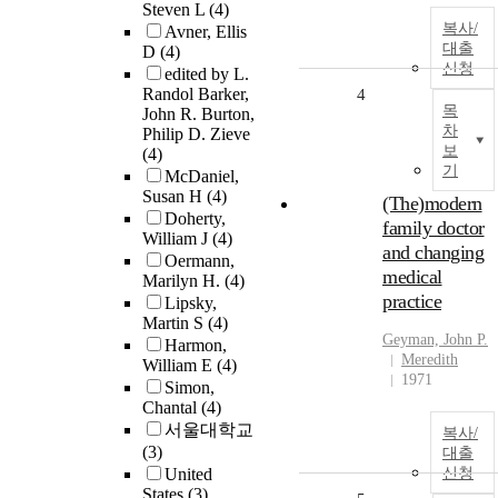
Steven L
(4)
복사/
Avner, Ellis
대출
D
(4)
신청
edited by L.
Randol Barker,
4
목
John R. Burton,
차
Philip D. Zieve
보
(4)
기
McDaniel,
Susan H
(4)
(The)modern
Doherty,
family doctor
William J
(4)
and changing
Oermann,
medical
Marilyn H.
(4)
practice
Lipsky,
Martin S
(4)
Geyman, John P.
Harmon,
Meredith
William E
(4)
1971
Simon,
Chantal
(4)
서울대학교
복사/
(3)
대출
United
신청
States
(3)