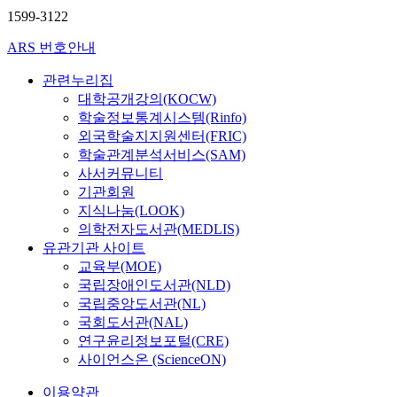
1599-3122
ARS 번호안내
관련누리집
대학공개강의(KOCW)
학술정보통계시스템(Rinfo)
외국학술지지원센터(FRIC)
학술관계분석서비스(SAM)
사서커뮤니티
기관회원
지식나눔(LOOK)
의학전자도서관(MEDLIS)
유관기관 사이트
교육부(MOE)
국립장애인도서관(NLD)
국립중앙도서관(NL)
국회도서관(NAL)
연구윤리정보포털(CRE)
사이언스온 (ScienceON)
이용약관