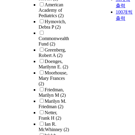
American
출력
Academy of
100개씩
Pediatrics
(2)
출력
Hymovich,
Debra P
(2)
Commonwealth
Fund
(2)
Greenberg,
Robert A
(2)
Doenges,
Marilynn E.
(2)
Moorhouse,
Mary Frances
(2)
Friedman,
Marilyn M
(2)
Marilyn M.
Friedman
(2)
Netter,
Frank H
(2)
Ian R.
McWhinney
(2)