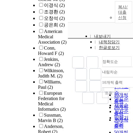
이경식
(2)
복사/
조경환
(2)
대출
신청
오창석
(2)
공은희
(2)
American
Medical
내보내기
Association
(2)
내책장담기
Conn,
한글로보기
Howard F
(2)
Jenkins,
정확도순
Andrew
(2)
Wilkinson,
내림차순
정확도
Judith M.
(2)
순
Williams,
10개씩 출력
내림차순
인기도
Paul
(2)
순
조회
European
10개씩
Federation for
연도순
출력
Medical
제목순
20개씩
Informatics
(2)
저자순
출력
Sussman,
발행기
30개씩
Marvin B
(2)
관순
출력
Anderson,
Robert
(2)
50개씩