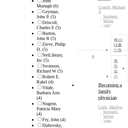
John
Murtagh
(6)
Crouch, Michael
Geyman,
A
John P.
(5)
Springer-
Verlag
Driscoll,
1987
Charles E
(5)
Burton,
John R
(5)
복사/
Zieve, Philip
대출
D.
(5)
신청
NetLibrary,
3
Inc
(5)
목
Swanson,
차
Richard W
(5)
보
Robert E.
기
Rakel
(4)
Becoming a
Vitale,
family
Barbara Ann
physician
(4)
Nugent,
Little, Marilyn
Patricia Mary
Springer-
(4)
Verlag
Fry, John
(4)
1989
Dubovsky,