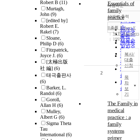
Robert B
(11)
Essentials of
내림차순
정확도
Murtagh,
family
John
(9)
순
10개씩 출력
practice
내림차순
[edited by]
인기도
Robert E.
순
조회
Rakel, Robert E
10개씩
Rakel
(7)
W.B. Saunders
연도순
출력
Sloane,
1993
제목순
20개씩
Philip D
(6)
저자순
출력
Fitzpatrick,
발행기
복사/
Joyce J.
(6)
30개씩
관순
대출
[太極出版
출력
신청
社 編]
(6)
50개씩
2
태극출판사
출력
목
(6)
100개씩
차
Barker, L.
출력
보
Randol
(6)
기
Goroll,
The Family in
Allan H
(6)
medical
Mulley,
practice : a
Albert G
(6)
Sigma Theta
family
Tau
systems
International
(6)
primer