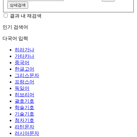
상세검색
결과 내 재검색
인기 검색어
다국어 입력
히라가나
가타카나
중국어
한글고어
그리스문자
프랑스어
독일어
히브리어
괄호기호
학술기호
기술기호
첨자기호
라틴문자
러시아문자