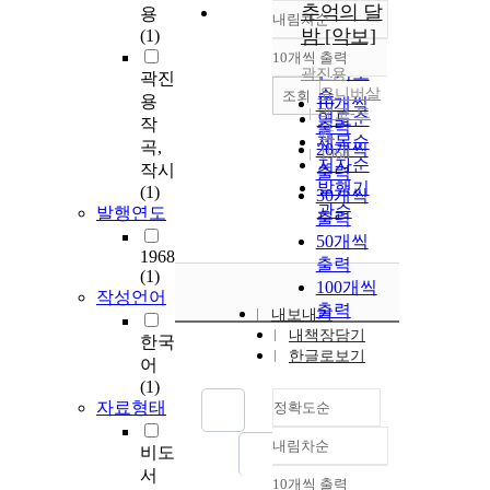
추억의 달
용
내림차순
정확도
밤 [악보]
(1)
순
10개씩 출력
내림차순
인기도
곽진용
곽진
유니버살
순
조회
용
10개씩
레코-드
연도순
작
출력
社
제목순
곡,
20개씩
1968
저자순
작시
출력
발행기
(1)
30개씩
관순
발행연도
출력
50개씩
1968
출력
(1)
100개씩
작성언어
출력
내보내기
내책장담기
한국
한글로보기
어
(1)
자료형태
정확도순
내림차순
비도
정확도
서
순
10개씩 출력