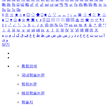
㎒
㎓
㎔
Ω
㏀
㏁
㎊
㎋
㎌
㏖
㏅
㎭
㎮
㎯
㏛
㎩
㎪
㎫
㎬
㏝
㏐
㏓
㏃
㏉
㏜
㏆
§
※
☆
★
○
●
◎
◇
◆
□
■
△
▽
→
←
↑
↓
↔
〓
◁
◀
▷
▶
♤
♠
♡
♥
♧
♣
⊙
◈
▣
◐
◑
▒
▤
▥
▨
▧
▦
▩
♨
☏
☎
☜
☞
¶
†
‡
↕
↗
↙
↖
↘
♭
♩
♪
♬
㉿
㈜
№
㏇
™
㏂
㏘
℡
＃
＆
＊
＠
ª
º
ⅰ
ⅱ
ⅲ
ⅳ
ⅴ
ⅵ
ⅶ
ⅷ
ⅸ
ⅹ
Ⅰ
Ⅱ
Ⅲ
Ⅳ
Ⅴ
Ⅵ
Ⅶ
Ⅷ
Ⅸ
Ⅹ
ا
ب
ت
ث
ج
ح
خ
د
ذ
ر
ز
س
ش
ص
ض
ط
ظ
ع
غ
ف
ق
ک
ل
م
ن
ه
و
ی
닫기
통합검색
국내학술논문
학위논문
해외학술논문
학술지