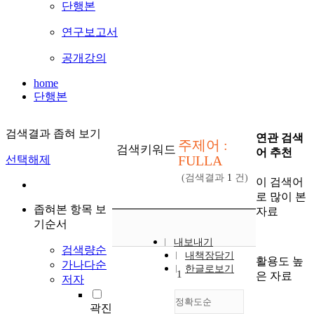
단행본
연구보고서
공개강의
home
단행본
검색결과 좁혀 보기
연관 검색
주제어 :
검색키워드
어 추천
FULLA
선택해제
(검색결과
1
건)
이 검색어
로 많이 본
좁혀본 항목 보
자료
기순서
내보내기
검색량순
내책장담기
활용도 높
가나다순
한글로보기
1
은 자료
저자
정확도순
곽진