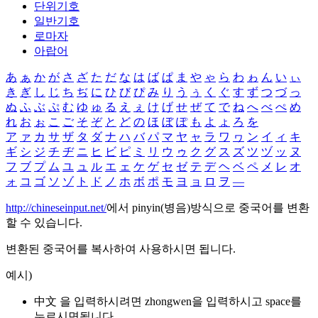
단위기호
일반기호
로마자
아랍어
あ
ぁ
か
が
さ
ざ
た
だ
な
は
ば
ぱ
ま
や
ゃ
ら
わ
ゎ
ん
い
ぃ
き
ぎ
し
じ
ち
ぢ
に
ひ
び
ぴ
み
り
う
ぅ
く
ぐ
す
ず
つ
づ
っ
ぬ
ふ
ぶ
ぷ
む
ゆ
ゅ
る
え
ぇ
け
げ
せ
ぜ
て
で
ね
へ
べ
ぺ
め
れ
お
ぉ
こ
ご
そ
ぞ
と
ど
の
ほ
ぼ
ぽ
も
よ
ょ
ろ
を
ア
ァ
カ
サ
ザ
タ
ダ
ナ
ハ
バ
パ
マ
ヤ
ャ
ラ
ワ
ヮ
ン
イ
ィ
キ
ギ
シ
ジ
チ
ヂ
ニ
ヒ
ビ
ピ
ミ
リ
ウ
ゥ
ク
グ
ス
ズ
ツ
ヅ
ッ
ヌ
フ
ブ
プ
ム
ユ
ュ
ル
エ
ェ
ケ
ゲ
セ
ゼ
テ
デ
ヘ
ベ
ペ
メ
レ
オ
ォ
コ
ゴ
ソ
ゾ
ト
ド
ノ
ホ
ボ
ポ
モ
ヨ
ョ
ロ
ヲ
―
http://chineseinput.net/
에서 pinyin(병음)방식으로 중국어를 변환
할 수 있습니다.
변환된 중국어를 복사하여 사용하시면 됩니다.
예시)
中文 을 입력하시려면
zhongwen
을 입력하시고 space를
누르시면됩니다.