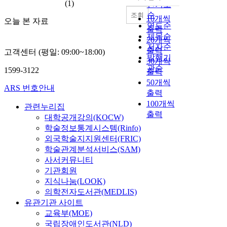
내림차순
(1)
인기도
순
조회
10개씩
오늘 본 자료
연도순
출력
제목순
20개씩
저자순
출력
고객센터 (평일: 09:00~18:00)
발행기
30개씩
관순
1599-3122
출력
50개씩
ARS 번호안내
출력
100개씩
관련누리집
출력
대학공개강의(KOCW)
학술정보통계시스템(Rinfo)
외국학술지지원센터(FRIC)
학술관계분석서비스(SAM)
사서커뮤니티
기관회원
지식나눔(LOOK)
의학전자도서관(MEDLIS)
유관기관 사이트
교육부(MOE)
국립장애인도서관(NLD)