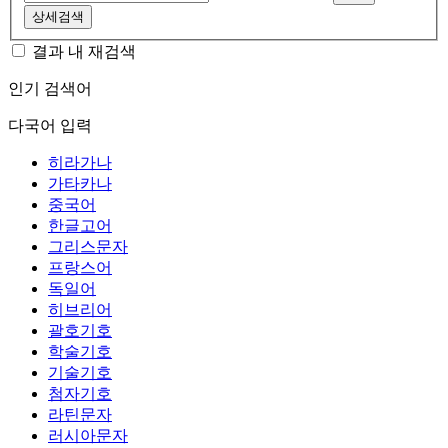
상세검색
결과 내 재검색
인기 검색어
다국어 입력
히라가나
가타카나
중국어
한글고어
그리스문자
프랑스어
독일어
히브리어
괄호기호
학술기호
기술기호
첨자기호
라틴문자
러시아문자