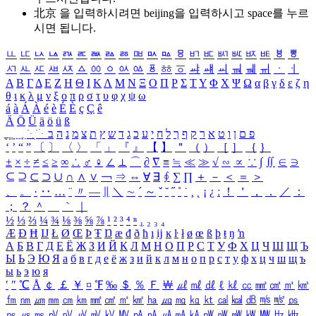
北京 을 입력하시려면
beijing
을 입력하시고 space를 누르
시면 됩니다.
ㅥ
ㅦ
ㅧ
ㅨ
ㅩ
ㅪ
ㅫ
ㅬ
ㅭ
ㅮ
ㅯ
ㅰ
ㅱ
ㅲ
ㅳ
ㅴ
ㅵ
ㅶ
ㅷ
ㅸ
ㅹ
ㅺ
ㅻ
ㅼ
ㅽ
ㅾ
ㅿ
ㆀ
ㆁ
ㆂ
ㆃ
ㆄ
ㆅ
ㆆ
ㆇ
ㆈ
ㆉ
ㆊ
ㆋ
ㆌ
ㆍ
ㆎ
Α
Β
Γ
Δ
Ε
Ζ
Η
Θ
Ι
Κ
Λ
Μ
Ν
Ξ
Ο
Π
Ρ
Σ
Τ
Υ
Φ
Χ
Ψ
Ω
α
β
γ
δ
ε
ζ
η
θ
ι
κ
λ
μ
ν
ξ
ο
π
ρ
σ
τ
υ
φ
χ
ψ
ω
á
à
Á
À
é
è
É
È
ç
Ç
ê
Ä
Ö
Ü
ä
ö
ü
ß
ְ
ֳ
ֲ
ֱ
ָ
ַ
ֵ
ֶ
ִ
ֹ
ּ
ֻ
ׂ
ׁ
ּ
ב
ה
נ
מ
צ
ת
ץ
ש
ד
ג
כ
ע
י
ח
ל
ך
ף
ק
ר
א
ט
ו
ן
ם
פ
‘
’
“
”
〔
〕
〈
〉
「
」
『
』
【
】
＂
（
）
［
］
｛
｝
±
×
÷
≠
≤
≥
∞
∴
♂
♀
∠
⊥
⌒
∂
∇
≡
≒
≪
≫
√
∽
∝
∵
∫
∬
∈
∋
⊆
⊇
⊂
⊃
∪
∩
∧
∨
￢
⇒
⇔
∀
∃
∮
∑
∏
＋
－
＜
＝
＞
、
。
·
‥
…
¨
〃
―
∥
＼
∼
´
～
ˇ
˘
˝
˚
˙
¸
˛
¡
¿
ː
！
＇
，
．
／
：
；
？
＾
＿
｀
｜
½
⅓
⅔
¼
¾
⅛
⅜
⅝
⅞
¹
²
³
⁴
ⁿ
₁
₂
₃
₄
Æ
Ð
Ħ
Ĳ
Ł
Ø
Œ
Þ
Ŧ
Ŋ
æ
đ
ð
ħ
ı
ĳ
ĸ
ŀ
ł
ø
œ
ß
þ
ŧ
ŋ
ŉ
А
Б
В
Г
Д
Е
Ё
Ж
З
И
Й
К
Л
М
Н
О
П
Р
С
Т
У
Ф
Х
Ц
Ч
Ш
Щ
Ъ
Ы
Ь
Э
Ю
Я
а
б
в
г
д
е
ё
ж
з
и
й
к
л
м
н
о
п
р
с
т
у
ф
х
ц
ч
ш
щ
ъ
ы
ь
э
ю
я
′
″
℃
Å
￠
￡
￥
¤
℉
‰
＄
％
Ｆ
￦
㎕
㎖
㎗
ℓ
㎘
㏄
㎣
㎤
㎥
㎦
㎙
㎚
㎛
㎜
㎝
㎞
㎟
㎠
㎡
㎢
㏊
㎍
㎎
㎏
㏏
㎈
㎉
㏈
㎧
㎨
㎰
㎱
㎲
㎳
㎴
㎵
㎶
㎷
㎸
㎹
㎀
㎁
㎂
㎃
㎄
㎺
㎻
㎽
㎾
㎿
㎐
㎑