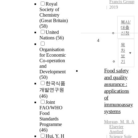
Francis Group
Royal
2019
Society of
Chemistry
(Great Britain)
복사/
(58)
대출
United
신청
Nations
(56)
4
목
Organisation
차
for Economic
보
Co-operation
기
and
Food safety
Development
and quality
(50)
한국식품
assurance :
개발연구원
applications
(46)
of
Joint
immunoassay
FAO/WHO
systems
Food
Standards
Morgan, M. R. A
Programme
Elsevier
(46)
Applied
Hui, Y. H
Science Sole