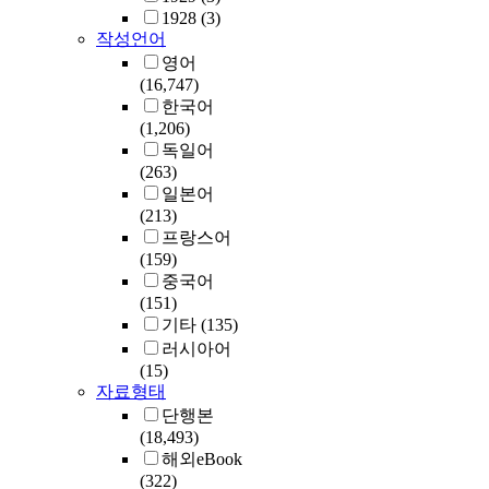
1928
(3)
작성언어
영어
(16,747)
한국어
(1,206)
독일어
(263)
일본어
(213)
프랑스어
(159)
중국어
(151)
기타
(135)
러시아어
(15)
자료형태
단행본
(18,493)
해외eBook
(322)