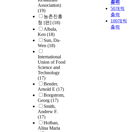
관순
출력
Association)
50개씩
(19)
출력
농촌진흥
100개씩
청 [편]
(18)
출력
Albala,
Ken
(18)
Sun, Da-
Wen
(18)
International
Union of Food
Science and
Technology
(17)
Bender,
Arnold E
(17)
Borgstrom,
Georg
(17)
Smith,
Andrew F.
(17)
Holban,
Alina Maria