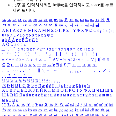
北京 을 입력하시려면
beijing
을 입력하시고 space를 누르
시면 됩니다.
ㅥ
ㅦ
ㅧ
ㅨ
ㅩ
ㅪ
ㅫ
ㅬ
ㅭ
ㅮ
ㅯ
ㅰ
ㅱ
ㅲ
ㅳ
ㅴ
ㅵ
ㅶ
ㅷ
ㅸ
ㅹ
ㅺ
ㅻ
ㅼ
ㅽ
ㅾ
ㅿ
ㆀ
ㆁ
ㆂ
ㆃ
ㆄ
ㆅ
ㆆ
ㆇ
ㆈ
ㆉ
ㆊ
ㆋ
ㆌ
ㆍ
ㆎ
Α
Β
Γ
Δ
Ε
Ζ
Η
Θ
Ι
Κ
Λ
Μ
Ν
Ξ
Ο
Π
Ρ
Σ
Τ
Υ
Φ
Χ
Ψ
Ω
α
β
γ
δ
ε
ζ
η
θ
ι
κ
λ
μ
ν
ξ
ο
π
ρ
σ
τ
υ
φ
χ
ψ
ω
á
à
Á
À
é
è
É
È
ç
Ç
ê
Ä
Ö
Ü
ä
ö
ü
ß
ְ
ֳ
ֲ
ֱ
ָ
ַ
ֵ
ֶ
ִ
ֹ
ּ
ֻ
ׂ
ׁ
ּ
ב
ה
נ
מ
צ
ת
ץ
ש
ד
ג
כ
ע
י
ח
ל
ך
ף
ק
ר
א
ט
ו
ן
ם
פ
‘
’
“
”
〔
〕
〈
〉
「
」
『
』
【
】
＂
（
）
［
］
｛
｝
±
×
÷
≠
≤
≥
∞
∴
♂
♀
∠
⊥
⌒
∂
∇
≡
≒
≪
≫
√
∽
∝
∵
∫
∬
∈
∋
⊆
⊇
⊂
⊃
∪
∩
∧
∨
￢
⇒
⇔
∀
∃
∮
∑
∏
＋
－
＜
＝
＞
、
。
·
‥
…
¨
〃
―
∥
＼
∼
´
～
ˇ
˘
˝
˚
˙
¸
˛
¡
¿
ː
！
＇
，
．
／
：
；
？
＾
＿
｀
｜
½
⅓
⅔
¼
¾
⅛
⅜
⅝
⅞
¹
²
³
⁴
ⁿ
₁
₂
₃
₄
Æ
Ð
Ħ
Ĳ
Ł
Ø
Œ
Þ
Ŧ
Ŋ
æ
đ
ð
ħ
ı
ĳ
ĸ
ŀ
ł
ø
œ
ß
þ
ŧ
ŋ
ŉ
А
Б
В
Г
Д
Е
Ё
Ж
З
И
Й
К
Л
М
Н
О
П
Р
С
Т
У
Ф
Х
Ц
Ч
Ш
Щ
Ъ
Ы
Ь
Э
Ю
Я
а
б
в
г
д
е
ё
ж
з
и
й
к
л
м
н
о
п
р
с
т
у
ф
х
ц
ч
ш
щ
ъ
ы
ь
э
ю
я
′
″
℃
Å
￠
￡
￥
¤
℉
‰
＄
％
Ｆ
￦
㎕
㎖
㎗
ℓ
㎘
㏄
㎣
㎤
㎥
㎦
㎙
㎚
㎛
㎜
㎝
㎞
㎟
㎠
㎡
㎢
㏊
㎍
㎎
㎏
㏏
㎈
㎉
㏈
㎧
㎨
㎰
㎱
㎲
㎳
㎴
㎵
㎶
㎷
㎸
㎹
㎀
㎁
㎂
㎃
㎄
㎺
㎻
㎽
㎾
㎿
㎐
㎑