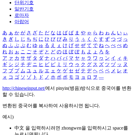
단위기호
일반기호
로마자
아랍어
あ
ぁ
か
が
さ
ざ
た
だ
な
は
ば
ぱ
ま
や
ゃ
ら
わ
ゎ
ん
い
ぃ
き
ぎ
し
じ
ち
ぢ
に
ひ
び
ぴ
み
り
う
ぅ
く
ぐ
す
ず
つ
づ
っ
ぬ
ふ
ぶ
ぷ
む
ゆ
ゅ
る
え
ぇ
け
げ
せ
ぜ
て
で
ね
へ
べ
ぺ
め
れ
お
ぉ
こ
ご
そ
ぞ
と
ど
の
ほ
ぼ
ぽ
も
よ
ょ
ろ
を
ア
ァ
カ
サ
ザ
タ
ダ
ナ
ハ
バ
パ
マ
ヤ
ャ
ラ
ワ
ヮ
ン
イ
ィ
キ
ギ
シ
ジ
チ
ヂ
ニ
ヒ
ビ
ピ
ミ
リ
ウ
ゥ
ク
グ
ス
ズ
ツ
ヅ
ッ
ヌ
フ
ブ
プ
ム
ユ
ュ
ル
エ
ェ
ケ
ゲ
セ
ゼ
テ
デ
ヘ
ベ
ペ
メ
レ
オ
ォ
コ
ゴ
ソ
ゾ
ト
ド
ノ
ホ
ボ
ポ
モ
ヨ
ョ
ロ
ヲ
―
http://chineseinput.net/
에서 pinyin(병음)방식으로 중국어를 변환
할 수 있습니다.
변환된 중국어를 복사하여 사용하시면 됩니다.
예시)
中文 을 입력하시려면
zhongwen
을 입력하시고 space를
누르시면됩니다.