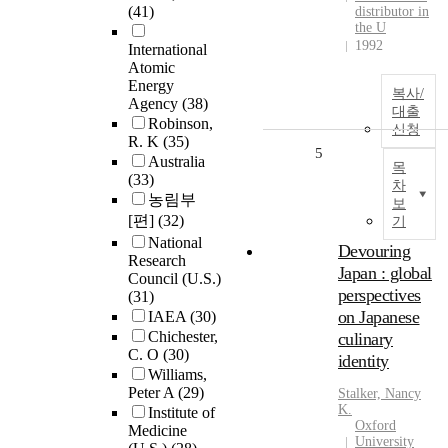
(41)
distributor in
the U
1992
International
Atomic
Energy
복사/
Agency
(38)
대출
Robinson,
신청
R. K
(35)
5
Australia
목
(33)
차
농림부
보
[편]
(32)
기
National
Devouring
Research
Japan : global
Council (U.S.)
perspectives
(31)
on Japanese
IAEA
(30)
Chichester,
culinary
C. O
(30)
identity
Williams,
Peter A
(29)
Stalker, Nancy
K.
Institute of
Oxford
Medicine
University