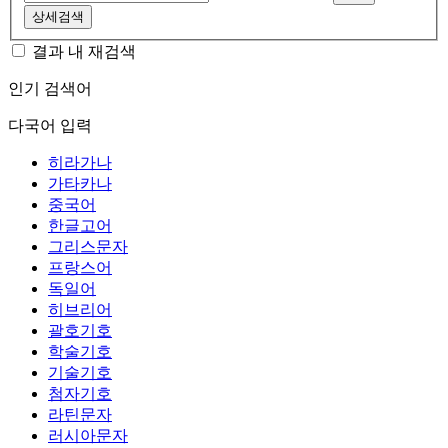
상세검색
결과 내 재검색
인기 검색어
다국어 입력
히라가나
가타카나
중국어
한글고어
그리스문자
프랑스어
독일어
히브리어
괄호기호
학술기호
기술기호
첨자기호
라틴문자
러시아문자