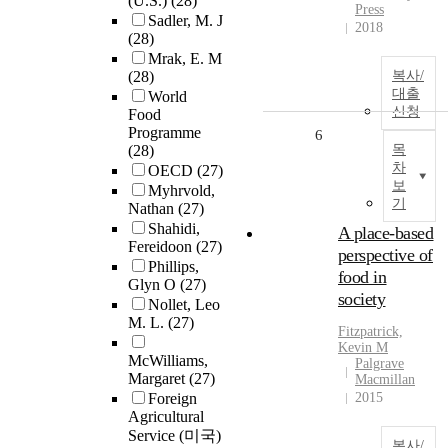
(U.S.)
(28)
Press
Sadler, M. J
2018
(28)
Mrak, E. M
(28)
복사/
대출
World
신청
Food
Programme
6
(28)
목
차
OECD
(27)
보
Myhrvold,
기
Nathan
(27)
Shahidi,
A place-based
Fereidoon
(27)
perspective of
Phillips,
food in
Glyn O
(27)
society
Nollet, Leo
M. L.
(27)
Fitzpatrick,
Kevin M
McWilliams,
Palgrave
Margaret
(27)
Macmillan
Foreign
2015
Agricultural
Service (미국)
복사/