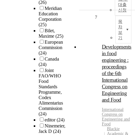
(26)
대출
Meridian
신청
Education
7
Corporation
목
(25)
차
Bilet,
보
Maxime
(25)
기
European
Developments
Commission
(24)
in food
Canada
engineering :
(24)
proceedings
Joint
of the 6th
FAO/WHO
International
Food
Congress on
Standards
Programme,
Engineering
Codex
and Food
Alimentarius
Commission
International
(24)
Congress on
Engineering and
editor
(24)
Food
Ninemeier,
Blackie
Jack D
(24)
Academic &