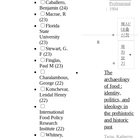
Caballero,
Professional
Benjamin
(24)
1994
Macrae, R
(23)
복사/
Florida
대출
State
신청
University
(23)
8
목
Stewart, G.
차
F
(23)
보
Finglas,
기
Paul M
(23)
The
Charalambous,
archaeology
George
(22)
of food :
Kotschevar,
identity,
Lendal Henry
politics, and
(22)
ideology in
International
the prehistoric
Food Policy
and historic
Research
past
Institute
(22)
Whitney,
Twiss, Katheryn