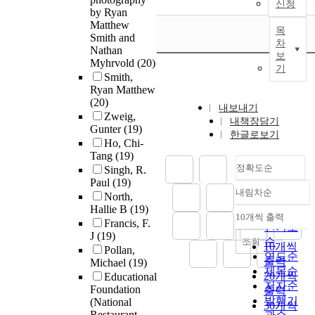
신청
by Ryan
Matthew
목
Smith and
차
Nathan
보
Myhrvold
(20)
기
Smith,
Ryan Matthew
(20)
내보내기
Zweig,
내책장담기
Gunter
(19)
한글로보기
Ho, Chi-
Tang
(19)
정확도순
Singh, R.
Paul
(19)
내림차순
North,
정확도
Hallie B
(19)
순
10개씩 출력
내림차순
Francis, F.
인기도
J
(19)
순
조회
10개씩
Pollan,
연도순
출력
Michael
(19)
제목순
20개씩
Educational
저자순
Foundation
출력
발행기
(National
30개씩
Restaurant