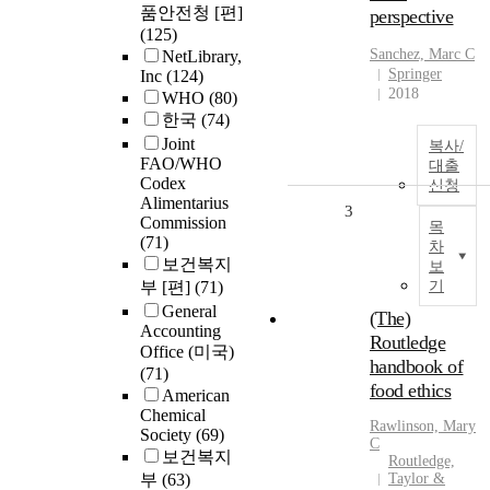
품안전청 [편]
perspective
(125)
Sanchez, Marc C
NetLibrary,
Springer
Inc
(124)
2018
WHO
(80)
한국
(74)
Joint
복사/
FAO/WHO
대출
Codex
신청
Alimentarius
3
Commission
목
(71)
차
보건복지
보
부 [편]
(71)
기
General
(The)
Accounting
Routledge
Office (미국)
handbook of
(71)
food ethics
American
Chemical
Rawlinson, Mary
Society
(69)
C
보건복지
Routledge,
부
(63)
Taylor &