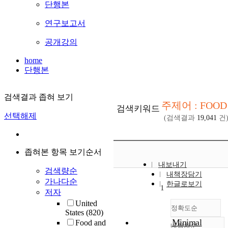
단행본
연구보고서
공개강의
home
단행본
검색결과 좁혀 보기
주제어 : FOOD
검색키워드
선택해제
(검색결과
19,041
건
좁혀본 항목 보기순서
내보내기
검색량순
내책장담기
가나다순
한글로보기
1
저자
United
정확도순
States
(820)
Minimal
Food and
내림차순