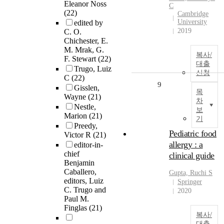
Eleanor Noss
C
(22)
Cambridge
University
edited by
2019
C. O.
Chichester, E.
M. Mrak, G.
복사/
F. Stewart
(22)
대출
Trugo, Luiz
신청
C
(22)
9
Gisslen,
목
Wayne
(21)
차
Nestle,
보
Marion
(21)
기
Preedy,
Pediatric food
Victor R
(21)
allergy : a
editor-in-
chief
clinical guide
Benjamin
Caballero,
Gupta, Ruchi S
editors, Luiz
Springer
C. Trugo and
2020
Paul M.
Finglas
(21)
복사/
대출