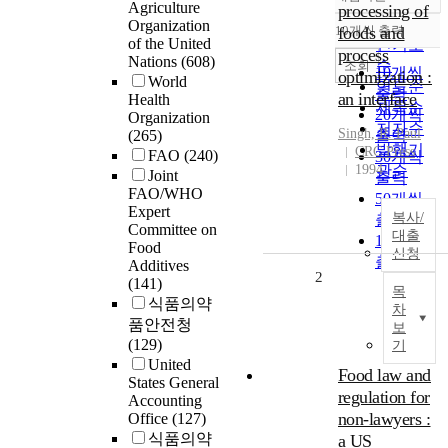
정확도
Agriculture
processing of
순
Organization
10개씩 출력
foods and
내림차순
of the United
인기도
process
Nations
(608)
순
조회
10개씩
optimization :
World
연도순
출력
an interface
Health
제목순
20개씩
Organization
저자순
Singh, R. Paul
(265)
출력
발행기
CRC Press
FAO
(240)
30개씩
1994
관순
Joint
출력
FAO/WHO
50개씩
Expert
복사/
출력
Committee on
대출
100개씩
Food
신청
출력
Additives
2
(141)
목
식품의약
차
품안전청
보
(129)
기
United
Food law and
States General
regulation for
Accounting
non-lawyers :
Office
(127)
식품의약
a US