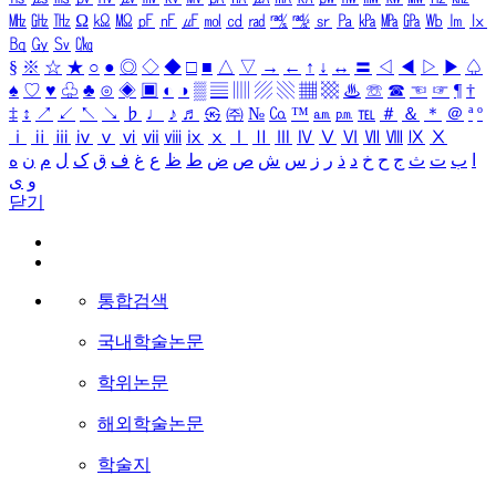
㎒
㎓
㎔
Ω
㏀
㏁
㎊
㎋
㎌
㏖
㏅
㎭
㎮
㎯
㏛
㎩
㎪
㎫
㎬
㏝
㏐
㏓
㏃
㏉
㏜
㏆
§
※
☆
★
○
●
◎
◇
◆
□
■
△
▽
→
←
↑
↓
↔
〓
◁
◀
▷
▶
♤
♠
♡
♥
♧
♣
⊙
◈
▣
◐
◑
▒
▤
▥
▨
▧
▦
▩
♨
☏
☎
☜
☞
¶
†
‡
↕
↗
↙
↖
↘
♭
♩
♪
♬
㉿
㈜
№
㏇
™
㏂
㏘
℡
＃
＆
＊
＠
ª
º
ⅰ
ⅱ
ⅲ
ⅳ
ⅴ
ⅵ
ⅶ
ⅷ
ⅸ
ⅹ
Ⅰ
Ⅱ
Ⅲ
Ⅳ
Ⅴ
Ⅵ
Ⅶ
Ⅷ
Ⅸ
Ⅹ
ا
ب
ت
ث
ج
ح
خ
د
ذ
ر
ز
س
ش
ص
ض
ط
ظ
ع
غ
ف
ق
ک
ل
م
ن
ه
و
ی
닫기
통합검색
국내학술논문
학위논문
해외학술논문
학술지