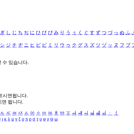
ぎ
し
じ
ち
ぢ
に
ひ
び
ぴ
み
り
う
ぅ
く
ぐ
す
ず
つ
づ
っ
ぬ
ふ
シ
ジ
チ
ヂ
ニ
ヒ
ビ
ピ
ミ
リ
ウ
ゥ
ク
グ
ス
ズ
ツ
ヅ
ッ
ヌ
フ
ブ
할 수 있습니다.
누르시면됩니다.
시면 됩니다.
ㅻ
ㅼ
ㅽ
ㅾ
ㅿ
ㆀ
ㆁ
ㆂ
ㆃ
ㆄ
ㆅ
ㆆ
ㆇ
ㆈ
ㆉ
ㆊ
ㆋ
ㆌ
ㆍ
ㆎ
θ
ι
κ
λ
μ
ν
ξ
ο
π
ρ
σ
τ
υ
φ
χ
ψ
ω