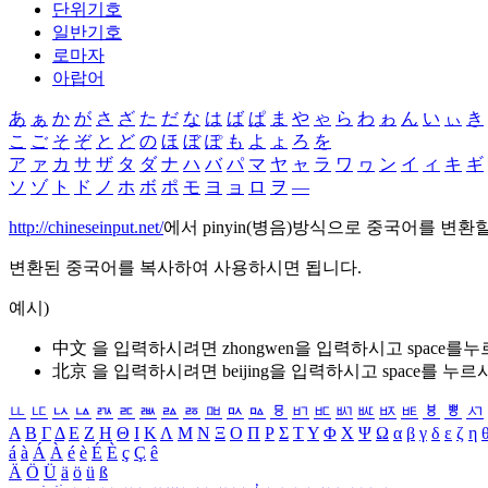
단위기호
일반기호
로마자
아랍어
あ
ぁ
か
が
さ
ざ
た
だ
な
は
ば
ぱ
ま
や
ゃ
ら
わ
ゎ
ん
い
ぃ
き
こ
ご
そ
ぞ
と
ど
の
ほ
ぼ
ぽ
も
よ
ょ
ろ
を
ア
ァ
カ
サ
ザ
タ
ダ
ナ
ハ
バ
パ
マ
ヤ
ャ
ラ
ワ
ヮ
ン
イ
ィ
キ
ギ
ソ
ゾ
ト
ド
ノ
ホ
ボ
ポ
モ
ヨ
ョ
ロ
ヲ
―
http://chineseinput.net/
에서 pinyin(병음)방식으로 중국어를 변환
변환된 중국어를 복사하여 사용하시면 됩니다.
예시)
中文 을 입력하시려면
zhongwen
을 입력하시고 space를
北京 을 입력하시려면
beijing
을 입력하시고 space를 누르
ㅥ
ㅦ
ㅧ
ㅨ
ㅩ
ㅪ
ㅫ
ㅬ
ㅭ
ㅮ
ㅯ
ㅰ
ㅱ
ㅲ
ㅳ
ㅴ
ㅵ
ㅶ
ㅷ
ㅸ
ㅹ
ㅺ
Α
Β
Γ
Δ
Ε
Ζ
Η
Θ
Ι
Κ
Λ
Μ
Ν
Ξ
Ο
Π
Ρ
Σ
Τ
Υ
Φ
Χ
Ψ
Ω
α
β
γ
δ
ε
ζ
η
á
à
Á
À
é
è
É
È
ç
Ç
ê
Ä
Ö
Ü
ä
ö
ü
ß