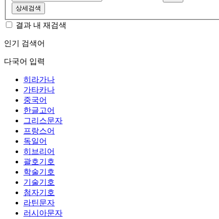
상세검색
결과 내 재검색
인기 검색어
다국어 입력
히라가나
가타카나
중국어
한글고어
그리스문자
프랑스어
독일어
히브리어
괄호기호
학술기호
기술기호
첨자기호
라틴문자
러시아문자