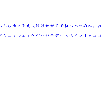
ぶ
ぷ
む
ゆ
ゅ
る
え
ぇ
け
げ
せ
ぜ
て
で
ね
へ
べ
ぺ
め
れ
お
ぉ
プ
ム
ユ
ュ
ル
エ
ェ
ケ
ゲ
セ
ゼ
テ
デ
ヘ
ベ
ペ
メ
レ
オ
ォ
コ
ゴ