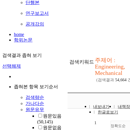
단행본
연구보고서
공개강의
home
학위논문
검색결과 좁혀 보기
주제어 :
검색키워드
Engineering,
선택해제
Mechanical
(검색결과
54,664
건
좁혀본 항목 보기순서
검색량순
가나다순
내보내기
내책장
원문유무
한글로보기
원문있음
(50,145)
1
정확도순
원문없음