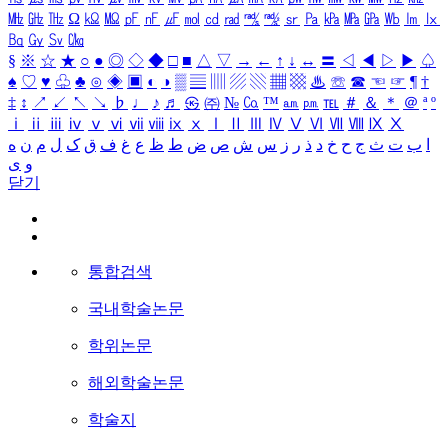
㎒
㎓
㎔
Ω
㏀
㏁
㎊
㎋
㎌
㏖
㏅
㎭
㎮
㎯
㏛
㎩
㎪
㎫
㎬
㏝
㏐
㏓
㏃
㏉
㏜
㏆
§
※
☆
★
○
●
◎
◇
◆
□
■
△
▽
→
←
↑
↓
↔
〓
◁
◀
▷
▶
♤
♠
♡
♥
♧
♣
⊙
◈
▣
◐
◑
▒
▤
▥
▨
▧
▦
▩
♨
☏
☎
☜
☞
¶
†
‡
↕
↗
↙
↖
↘
♭
♩
♪
♬
㉿
㈜
№
㏇
™
㏂
㏘
℡
＃
＆
＊
＠
ª
º
ⅰ
ⅱ
ⅲ
ⅳ
ⅴ
ⅵ
ⅶ
ⅷ
ⅸ
ⅹ
Ⅰ
Ⅱ
Ⅲ
Ⅳ
Ⅴ
Ⅵ
Ⅶ
Ⅷ
Ⅸ
Ⅹ
ا
ب
ت
ث
ج
ح
خ
د
ذ
ر
ز
س
ش
ص
ض
ط
ظ
ع
غ
ف
ق
ک
ل
م
ن
ه
و
ی
닫기
통합검색
국내학술논문
학위논문
해외학술논문
학술지