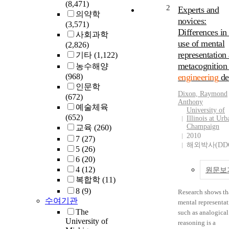
(8,471)
environmental
2
Experts and
의약학
performance.
novices:
(3,571)
Developing an ap
Differences in 
사회과학
to evaluate the
use of mental
(2,826)
influence of these
representation
기타
(1,122)
policies on firm d
metacognition 
농수해양
decisions requires
(968)
engineering
de
modeling both the
인문학
demand- and supp
Dixon, Raymond
(672)
side of the relevan
Anthony
예술체육
industry well. A m
University of
(652)
body of literature 
Illinois at Urb
Champaign
교육
(260)
economics focuse
2010
7
(27)
modeling consum
해외박사(DD
5
(26)
preferences and fi
6
(20)
decision-making, 
4
(12)
econometrically
원문보
복합학
(11)
representing
engineering tradeo
8
(9)
Research shows th
that govern desig
수여기관
mental representa
decisions remains 
The
such as analogical
challenge. The
University of
reasoning is a