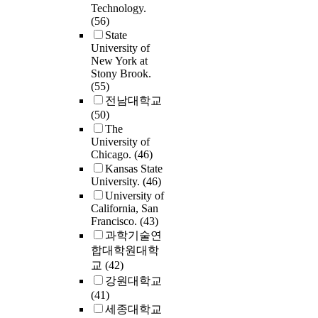
to both industry a
framework categor
Technology.
influential concur
awareness of these
academia to help 
interactions and
(56)
engineering rules 
phenomena are no
industry demands
activities as:
State
written in the form
often explicitly st
academic abilities
transactional, whi
University of
set of guidelines t
within the literatu
order to produce
New York at
increases the boun
implemented in a
frequently addres
engineering gradu
Stony Brook.
between stakehold
construction com
engineers or
(55)
that are ready to a
cooperative, whic
in order to achiev
engineering faculty. 
전남대학교
the vastly differen
attempts to blur th
improved project 
second study expl
(50)
challenges encoun
boundaries; and
cost, project deliv
the importance an
The
in industry.
communal, which
speed, and project
existence of empa
University of
transcends the
quality.
and care within
Chicago.
(46)
boundaries for a h
engineering practi
Kansas State
purpose. Additiona
This study include
University.
(46)
six structural the
thematic analysis 
University of
were found to inf
California, San
engineers'
the nature of the
Francisco.
(43)
conceptualization
partnerships: pro
과학기술연
empathy and care 
purpose and objec
합대학원대학
25), (b)
overall program
교
(42)
phenomenologica
structure, type of
analysis of enginee
강원대학교
partnering agencie
experiences of em
(41)
characteristics of
and care within th
세종대학교
participating