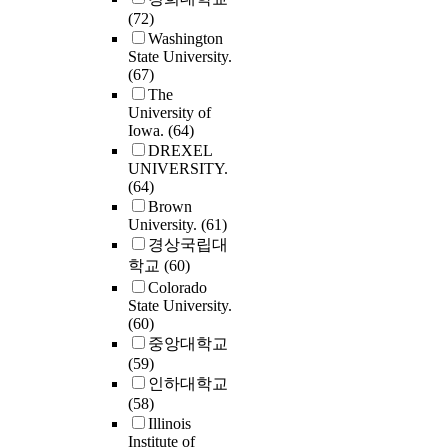
empathy and care 
graduates is begi
advisors were mor
(72)
on a building proj
within an enginee
to overwhelm
likely to focus on 
Washington
Nineteen construc
context through t
academia's ability
learning objective
State University.
projects were stud
separate but interr
respond and produ
(67)
the course. The second
measure the effect
phases including (
Few U.S. undergra
The
and third research
concurrent engine
summative conten
are continuing
University of
questions involve
on project perfor
analysis of existin
Iowa.
(64)
education in grad
phases of analysis
Evidence was foun
literature, (b) them
DREXEL
schools. This leav
first involved
positive correlati
analysis of small 
UNIVERSITY.
large student popu
application of the
between the concu
interviews with
(64)
base to be filled b
Phillips-Ward
engineering index
engineering facult
Brown
international stude
framework in an a
increased project
(c) thematic analys
University.
(61)
U.S. citizens acco
to find the stage o
delivery speed an
written responses 
경상국립대
for only 35-percen
development of e
improved project
practicing enginee
학교
(60)
the total number o
partnership under
quality. While suc
an open-ended qu
Colorado
doctoral degree
investigation, and
correlation was no
about empathy and
State University.
recipients in scie
second phase invo
found with the res
Taken together, fi
(60)
engineering durin
development and u
to project unit cost
from these three p
중앙대학교
2005 academic yea
the Transactional,
was apparent that 
demonstrate that
(59)
Observations mad
Cooperative, and
cost remained con
although empathy
인하대학교
during the interns
Communal (TCC)
with an increasing
care have a place 
(58)
period will be use
framework for cod
concurrent engine
engineering,
Illinois
make recommenda
the data. The TCC
index. Lastly, the
Institute of
conversations and