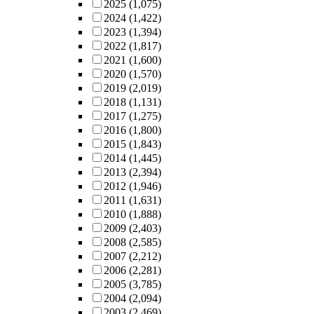
2025
(1,075)
programs reflect o
outcomes, (b) pers
2024
(1,422)
improve their
outcomes, (c) rela
2023
(1,394)
relationships with 
outcomes, and (d)
2022
(1,817)
partner organizati
broader ideas. Non
2021
(1,600)
and wider communi
parametric testing 
2020
(1,570)
And third, finding
derived factor stru
2019
(2,019)
suggest how a proj
indicated that pra
2018
(1,131)
based approach,
engineers with gre
2017
(1,275)
coupled with the
years of work
2016
(1,800)
framework, can fur
experience were m
2015
(1,843)
expand the ontolo
likely to perceive
2014
(1,445)
engineering. That is, by
empathy and care 
2013
(2,394)
having engineers 
existing in engine
2012
(1,946)
with community, t
practice and as
2011
(1,631)
students' mindsets
important to their
2010
(1,888)
be challenged, and
The third study ex
2009
(2,403)
way of doing
developments in
2008
(2,585)
engineering and b
undergraduate
2007
(2,212)
engineers could
engineering studen
2006
(2,281)
essentially transfo
perspective-takin
2005
(3,785)
conclude the stud
tendencies after
2004
(2,094)
an overview of the
participating in an
2003
(2,469)