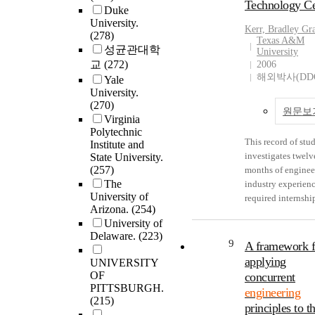
study of engineer
Technology Ce
site case study ap
Duke
responsibility-rel
the media used to 
teacher profession
was used to addres
University.
curriculum could
engineering. The
Kerr, Bradley Gr
identity leveraged
these questions, w
(278)
provide more
purpose of this re
Texas A&M
experiences of sup
included intervie
성균관대학
University
opportunities for
is to assess the im
K-5 engineering
with community
교
(272)
2006
engagement that 
Distributed Virtua
educators and the
partners, faculty, 
해외박사(DD
Yale
those socially-
Reality (DVR) as 
Listening Guide
program administr
University.
motivated student
engineering teach
analysis method. 
at three engineeri
(270)
engineering. The
tool. The
원문보
analysis indicated
community engag
Virginia
engineering profe
implementation o
each superstar had
programs at three
Polytechnic
must also reflect t
addresses the issue
This record of stu
Institute and
unique experience
different U.S.
values to keep th
poor knowledge
investigates twelv
State University.
dispositions that 
universities each o
engineers working
retention by impa
(257)
months of enginee
integral to their
which maintains l
towards social
the mismatch bet
The
industry experienc
individual engine
term domestic
responsibility and
learning and teac
University of
required internshi
teacher profession
partnerships. Thes
pushing the profe
Arizona.
(254)
style in the visual
the Doctor of
identity developm
cases include:
forward.
University of
verbal spectrum. 
Engineering degr
While superstars 
Engineering Projec
Delaware.
(223)
as a point of depar
program at Texa
unique narratives
9
Community Servi
A framework f
three knowledge
University. The
around their
(EPICS) at Purdue
applying
UNIVERSITY
domain areas (Lea
internship compa
engineering teach
University, select 
OF
concurrent
and Instruction,
Schlumberger Lim
journey, themes ac
project centers for
PITTSBURGH.
engineering
Distributed Virtua
The record of stud
the narratives were
Worcester Polytec
(215)
principles to t
Reality and Crane
begins with a brief
found related to t
Institute's Global