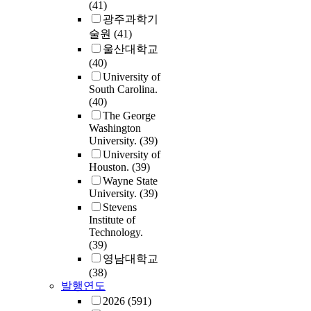
workplace (n = 25),
(41)
individuals, types
exploratory factor
광주과학기
projects, and the r
analysis of an em
술원
(41)
students. The findings
and care survey (n
울산대학교
from this study
1574), and (d) non
(40)
contribute to the
parametric testing
University of
existing literature 
engineers' respons
South Carolina.
least three major 
(40)
the derived factor
First, they provide
The George
structure (n = 1481
additional insight
Washington
explore in what w
about how engine
University.
(39)
empathy and care 
community engag
University of
perceived as most
partnerships can b
Houston.
(39)
important to
examined as a seri
Wayne State
engineering practi
University.
(39)
relationships amo
and whether these
Stevens
individuals and/or
perceptions vary 
Institute of
organizations. Se
gender or years of
Technology.
the research findin
experience.
(39)
and specifically t
Phenomenologica
영남대학교
TCC framework, c
analysis led to the
(38)
help support prog
emergence of 13 
발행연도
within the engine
along four categor
2026
(591)
community engag
including (a) desi