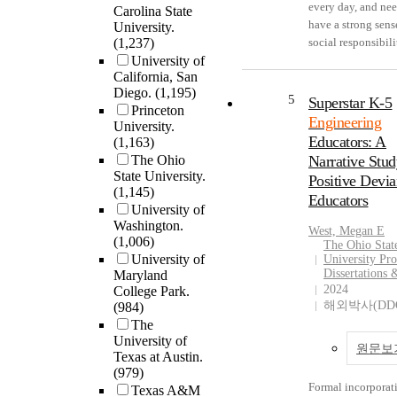
used to address th
engineering cultur
every day, and nee
Carolina State
questions guided t
difficulty of
This quantitative 
have a strong sens
University.
study were (a) Ho
econometrically
uses Hofstede's
(1,237)
social responsibili
the mental
identifying dema
Organizational Cu
University of
Understanding wh
representations
California, San
parameters for des
Values Model (Hof
students think abo
(propositions,
Diego.
(1,195)
attributes. Third, a
Neuijen, Ohayv, &
social responsibili
5
metaphors, and
Superstar K-5
Princeton
hybrid engineerin
Sanders, 1990) to
engineering and th
analogies) of stud
Engineering
University.
economics cost mo
examine dimensio
futures is very
and professional
Educators: A
(1,163)
presented, using t
engineering cultur
important. Further
engineers differ in
The Ohio
Narrative Stud
econometric dem
the workplace,
identifying influe
problem and solut
State University.
Positive Devia
model to derive co
producing a centra
that change these 
spaces in terms of 
(1,145)
Educators
parameters for wh
tendency profile o
and shape their
frequency, types, 
University of
engineering estim
engineering's cult
conceptualization
attributes? (b) Ho
Washington.
West, Megan E
are unavailable. The
practices. Further, it
can intervene to h
(1,006)
the metacognitive
The Ohio Stat
value of the deve
explores through
prepare students f
University of
regulation (planni
University Pr
methodology is
hypotheses if
their responsibiliti
Dissertations 
Maryland
monitoring, and
demonstrated thr
demographic
2024
College Park.
part of the profess
evaluation) of stu
해외박사(DD
(984)
three case studies.
differentiators,
the future. This thesis
and professional
The
combined model i
including birth
presents the
engineers differ in
University of
to evaluate U.S. fu
generation, gender,
experiences, in the
problem and solut
원문보
Texas at Austin.
economy regulatio
industry sector of
own words, of 34
spaces in terms of 
(979)
terms of the abilit
employment, and
students who start
frequency and
Formal incorporat
Texas A&M
produce gains in f
engineering discip
engineering. The 