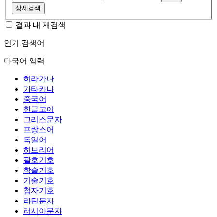
상세검색
결과 내 재검색
인기 검색어
다국어 입력
히라가나
가타카나
중국어
한글고어
그리스문자
프랑스어
독일어
히브리어
괄호기호
학술기호
기술기호
첨자기호
라틴문자
러시아문자