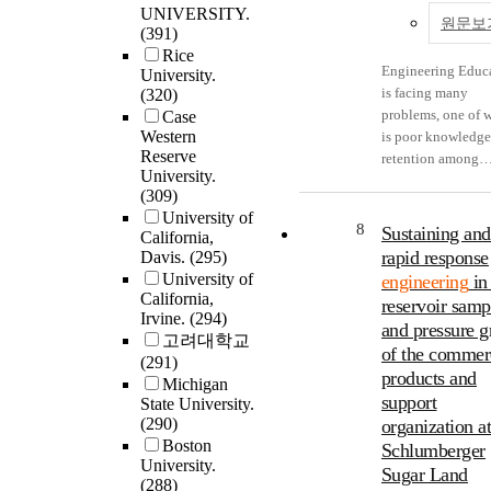
left engineering. T
engineering design
UNIVERSITY.
qualitative analys
community engag
원문보
choice to leave wa
In engineering de
(391)
methods comparis
programs from the
combination of an
evaluation plays a
Rice
the Listening Gui
perspectives of bo
unsupportive clim
Engineering Educ
University.
role in the solutio
Critical Incident
academic program
disinterest in their
is facing many
(320)
space of expert
Technique (CIT). 
the served commun
classes, and a desi
problems, one of 
Case
designers while n
comparison showc
This study address
Western
combine their per
is poor knowledge
designers tend to 
what each analysi
three research que
Reserve
and professional s
retention among
more planning in 
method afforded w
(1) Why are indiv
University.
responsibility
engineering studen
problem space. Fin
respect to teacher
and local commun
(309)
ambitions. If we want
This problem affec
based on the findi
identity developm
organizations inv
University of
engineering studen
Architecture,
recommendations 
8
Sustaining and
specifically that b
in engineering ser
California,
push the engineer
Engineering, and
provided for
methods can be us
rapid response
Davis.
(295)
learning partnersh
profession forward
Construction (A/E
engineering and
answer research
University of
(2) How does
engineering
in
more socially
industry, because
technology educa
California,
questions regardi
engineering comm
reservoir samp
responsible, we ca
students are unpr
curriculum and
Irvine.
(294)
identity developm
engagement prog
and pressure 
identify the effect
for many necessar
instruction, engin
고려대학교
These results info
structure relate to 
of the commer
influences and de
skills. This proble
practice in industr
(291)
the research desig
nature of the
products and
a curriculum that
poor knowledge
for future research.
Michigan
the larger study of
partnerships?, and
encourages critica
retention is cause
support
State University.
engineering teach
What is the role of
thinking about th
many factors, one 
(290)
organization a
professional ident
project in commun
social context and
which is the mism
Boston
Schlumberger
development in
engagement
University.
impacts of enginee
between student
Sugar Land
superstars. The lar
partnerships?. A multi-
(288)
Additionally, a so
learning preferenc