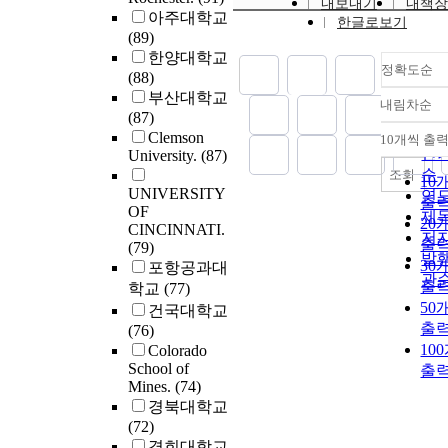
engineering teach
The motivations o
내보내기
내책장
on construction
independent but r
direct and immedi
아주대학교
challenges as well
education for in-s
programs and
한글로보기
projects. The prin
studies exploring 
application in
(89)
declining number 
and pre-service te
partners/sponsors 
of concurrent
role of a dispositi
education, researc
한양대학교
engineers, interna
to motivate the
organized in three
engineering were
seems intimately
정확도순
industry, due to th
(88)
competition, indu
development of a
categories: motiva
applied to a conce
connected to man
that the instructio
부산대학교
responsibility, and
engineering teach
connected to stude
내림차순
model of the buil
skills described as
정
module developed
(87)
observations mad
professional identi
personal motivati
process to create a
necessary for the 
순
crane selection as 
Clemson
during the interns
10개씩 출
a greater number o
and organizationa
내
concurrent engine
generation of engi
construction crane 
인
University.
(87)
period. Research h
teachers. .
motivations. Most 
model of the buil
within these calls:
planning) can be u
순
조회
shown that in the 
10
motivations found
process. A set of t
empathy. Each cha
UNIVERSITY
convey knowledge
연
few year as the Ba
within this study a
출
six rules that
of this dissertation
OF
engineers beyond 
제
Boomer generatio
similar to motivat
20
differentiate a
CINCINNATI.
provides unique
classrooms. This
저
approximately 77
found in other ser
출
(79)
concurrent engine
insights on
instructional mod
million people be
발
learning literature.
30
포항공과대
building project f
conceptualization
can also be used a
retire, the next
관
However, there we
출
non-concurrent
학교
(77)
perceptions of the
workbench to asse
generation of
some differences
engineering proje
50
건국대학교
importance, and t
parameters on
approximately 44
between the
derived from the r
출
(76)
development of th
engineering educa
million will have
stakeholders, with
functions of the
10
Colorado
phenomenon with
such as time on ta
difficulty keeping
community partne
conceptual model
School of
engineering and
출
assessment media,
with technical and
more likely to foc
Mines.
(74)
concurrent engine
engineering educa
long-term retentio
scientific demands
having the studen
경북대학교
index was also cre
The first study
among others.
Industry demand f
learn about the spe
(72)
to measure the lev
investigates how
science and engin
organizations, whi
경희대학교
concurrent engine