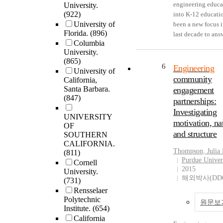
characteristics? an
engineering educa
University.
economy and the 
play roles in form
is composed of thr
How do the menta
(922)
into K-12 educati
on firm profits. Re
engineering cultur
parts: (i) engineer
representation and
University of
been a new focus i
illustrate that esti
practices. Results both
students' ideas ab
metacognitive
Florida.
(896)
last decade to ans
of cost effectivene
corroborate aspect
socially responsib
regulation of stud
Columbia
national calls for
substantially sensi
Hofstede's model 
engineering and w
University.
and professional
increased diversit
to design options
assert new
influenced these i
(865)
engineers relate to
talent within the
6
Engineering
considered, sugge
understandings rel
(ii) how students s
University of
overall engineeri
discipline. Altho
community
that analyses igno
to factors influen
California,
themselves as futu
design strategy?
national level effo
Santa Barbara.
these design chan
dimensions of
engagement
socially responsib
Concurrent and
integrate engineer
(847)
considerably
engineering practi
engineers and how
partnerships:
retrospective verb
standards into K-
overestimate the c
Outcomes are disc
idea changes over 
Investigating
protocols were col
curricula are an
UNIVERSITY
the regulations. T
in terms of their
first three years of
from six mechanic
motivation, na
important step to
OF
model is then ext
potential impact 
college, and (iii) 
engineering stude
and structure
early exposure to
SOUTHERN
to examine footpri
industrial knowle
social responsibili
and four professio
CALIFORNIA.
engineering and a
based fuel econo
sharing and format
related reasons st
mechanical engine
Thompson, Julia
(811)
increase in studen
standards. Results
beneficial enginee
who leave enginee
Purdue Univer
they solved an
Cornell
interest, teachers a
indicate that these
cultures.
have for choosing
2015
University.
engineering desig
becoming enginee
해외박사(DD
standards could
major. Results show that
(731)
problem. Their
teachers without f
encourage substan
students are
Rensselaer
verbalizations wer
engineering educa
increases in vehicl
Polytechnic
complicated and 
audio recorded,
원문보
training, especiall
Institute.
(654)
that diminish gain
varied paths thro
transcribed, and c
the elementary lev
California
fuel economy. Fina
and out of engine
The conclusions 