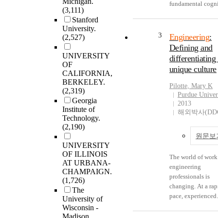
Michigan.
engineering desig
fundamental cogni
(3,111)
literature explicitl
tool for design pr
Stanford
models these trade
solving (Daugher
University.
but representation
Mentzer, 2008; He
3
Engineering
:
(2,527)
consumer preferen
Lensey, Agogino,
Defining and
and firm competiti
Wood, 2008; Lewi
UNIVERSITY
differentiating 
often simplified. This
2008). Not much i
OF
unique culture
dissertation presen
known, however, 
CALIFORNIA,
quantitative
BERKELEY.
the way students 
Pilotte, Mary K
methodology for
(2,319)
professional engin
Purdue Univer
analyzing the imp
Georgia
actively generate 
2013
policies on engin
Institute of
change their ment
해외박사(DD
Technology.
design decisions 
representation wh
(2,190)
integrating state-o
solving a enginee
원문보
art approaches fr
design problem. T
UNIVERSITY
engineering desig
are very few studie
OF ILLINOIS
economics. A mod
The world of work
show how differen
AT URBANA-
the U.S. automoti
engineering
types of mental
CHAMPAIGN.
industry is present
professionals is
representations; s
(1,726)
representing cons
changing. At a rapid
metaphors, proposi
The
purchase decision
pace, experienced
University of
and analogies; int
firm design and pr
engineers are exit
Wisconsin -
with higher order
decisions for the f
workforce due to
Madison.
cognitive processe