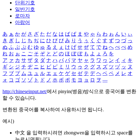
단위기호
일반기호
로마자
아랍어
あ
ぁ
か
が
さ
ざ
た
だ
な
は
ば
ぱ
ま
や
ゃ
ら
わ
ゎ
ん
い
ぃ
き
ぎ
し
じ
ち
ぢ
に
ひ
び
ぴ
み
り
う
ぅ
く
ぐ
す
ず
つ
づ
っ
ぬ
ふ
ぶ
ぷ
む
ゆ
ゅ
る
え
ぇ
け
げ
せ
ぜ
て
で
ね
へ
べ
ぺ
め
れ
お
ぉ
こ
ご
そ
ぞ
と
ど
の
ほ
ぼ
ぽ
も
よ
ょ
ろ
を
ア
ァ
カ
サ
ザ
タ
ダ
ナ
ハ
バ
パ
マ
ヤ
ャ
ラ
ワ
ヮ
ン
イ
ィ
キ
ギ
シ
ジ
チ
ヂ
ニ
ヒ
ビ
ピ
ミ
リ
ウ
ゥ
ク
グ
ス
ズ
ツ
ヅ
ッ
ヌ
フ
ブ
プ
ム
ユ
ュ
ル
エ
ェ
ケ
ゲ
セ
ゼ
テ
デ
ヘ
ベ
ペ
メ
レ
オ
ォ
コ
ゴ
ソ
ゾ
ト
ド
ノ
ホ
ボ
ポ
モ
ヨ
ョ
ロ
ヲ
―
http://chineseinput.net/
에서 pinyin(병음)방식으로 중국어를 변환
할 수 있습니다.
변환된 중국어를 복사하여 사용하시면 됩니다.
예시)
中文 을 입력하시려면
zhongwen
을 입력하시고 space를
누르시면됩니다.