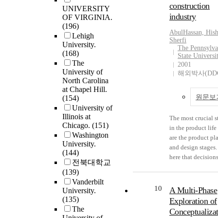
Selection as Part o
construction
introduction to th
UNIVERSITY
effect of personal
Projects Program 
Crane Lift Plannin
industry
company. Three pr
OF VIRGINIA.
experiences,
US), and the
DVR engineering
(196)
undertaken by the 
professional conte
Community Playg
AbulHassan, His
teaching tool is
Lehigh
during the interns
and aspects of the
Project (CPP) at
Sherfi
developed, deplo
University.
discussed. The pro
external political
Louisiana State
The Pennsylva
(168)
and assessed in
show how a wide v
State Universi
environment on th
University (LSU).
The
engineering class
2001
of knowledge, bot
engineering teach
Primary study
University of
The statistical ana
해외박사(DD
technical and pract
professional ident
participants were
North Carolina
of the data indicat
is required to solv
development. Fina
advisors, commun
at Chapel Hill.
that: (1) most
engineering probl
the narrative inte
partners, administr
원문보
(154)
engineering studen
Issues facing newl
data was used in a
and students (n=3
University of
visual learners; (2
graduated enginee
thematic analysis 
are familiar with t
Illinois at
The most crucial s
students would li
industry are discu
Chicago.
(151)
provide practition
partnerships and
in the product life
more classes using
Issues facing newl
Washington
with concrete take
programs. From Sp
are the product pl
DVR; (3) engineer
graduated enginee
University.
aways from the sup
2011 to Spring 201
and design stages. 
students find DV
(144)
exposed to industr
K-5 engineering
conducted semi-f
here that decisions
engaging than
전북대학교
the first time are q
teachers’ actions 
interviews with t
made that have th
traditional learnin
(139)
different than a
experiences that
about their experi
greatest impact on
methods; (4) most
Vanderbilt
traditional engine
positively impact
Informal conversa
final product and i
10
students find the
A Multi-Phase
University.
curriculum has pr
their engineering
and observations, 
operating
(135)
responsiveness of 
Exploration of
them to encounter.
teaching. These ta
well as literature 
characteristics. Th
The
DVR environments
Conceptualizat
Industry today is
aways include: 1)
program policy
manufacturing ind
University of