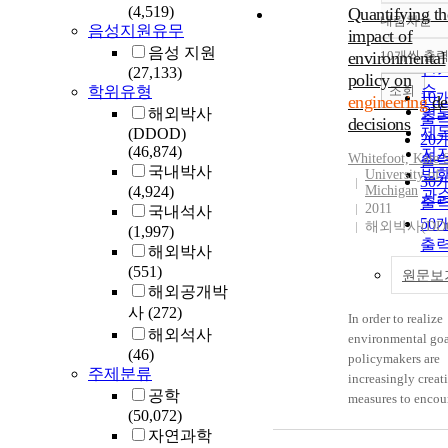
(4,519)
Quantifying th
내림차순
정
음성지원유무
impact of
순
음성 지원
environmental
10개씩 출
내
인
(27,133)
policy on
순
조회
학위유형
10
engineering
de
연
해외박사
출
decisions
제
(DDOD)
20
(46,874)
저
Whitefoot, Kate 
출
국내박사
발
University of
30
(4,924)
Michigan
관
출
2011
국내석사
50
해외박사(DD
(1,997)
출
해외박사
10
(551)
원문보
출
해외공개박
사
(272)
In order to realize
해외석사
environmental goa
(46)
policymakers are
주제분류
increasingly creat
공학
measures to encou
(50,072)
the redesign of pr
자연과학
to improve