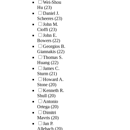
Wei-Shou
Hu
(23)
Daniel J.
Scheeres
(23)
John M.
Cioffi
(23)
John E.
Bowers
(22)
Georgios B.
Giannakis
(22)
Thomas S.
Huang
(22)
James C.
Sturm
(21)
Howard A.
Stone
(20)
Kenneth R.
Shull
(20)
Antonio
Ortega
(20)
Dimitri
Mavris
(20)
Jan P.
Allebach
(20)