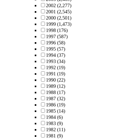
limitations and fu
engineering ethics
2002
(2,277)
research, as well a
course. This study
2001
(2,545)
desired outcomes 
follows a concurre
2000
(2,501)
next steps. It is my hope
mixed methodolog
1999
(1,473)
that community
research approach, 
1998
(176)
engagement prog
analyzing students
1997
(587)
will reflect on the
changes in a
1996
(58)
desired nature of t
psychometric
1995
(57)
own partnerships 
instrument (the
1994
(37)
make intentional
Interpersonal Reac
1993
(34)
decisions to align
Index) along with
1992
(19)
purpose of the pr
evaluative change
1991
(19)
with the structure 
an ethics transfer 
1990
(22)
program (includin
study, and second
1989
(12)
policies and
through thematic
1988
(17)
procedures), the t
analysis of critical
1987
(32)
agencies they wor
incidents derived 
1986
(19)
with, the individu
semi-structured
1985
(14)
involved, and the
interviews with co
1984
(6)
projects they do. 
participants (n = 1
1983
(9)
way, the programs 
Quantitative findi
1982
(11)
more likely reflect
indicated that stud
1981
(9)
nature of the