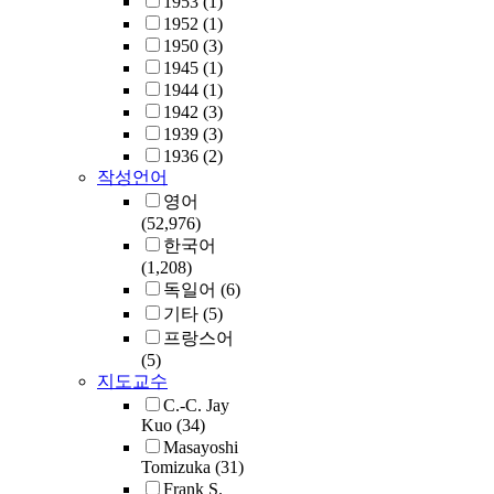
1953
(1)
engineering proces
1952
(1)
and educational d
1950
(3)
strategies for pro
1945
(1)
critical experience
1944
(1)
develop engineer
1942
(3)
students' empathic
1939
(3)
tendencies.
1936
(2)
작성언어
영어
(52,976)
한국어
(1,208)
독일어
(6)
기타
(5)
프랑스어
(5)
지도교수
C.-C. Jay
Kuo
(34)
Masayoshi
Tomizuka
(31)
Frank S.