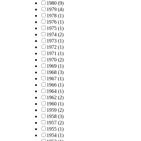
self-reported
1980
(9)
partnerships they 
perspective-takin
1979
(4)
to cultivate.
tendencies increa
1978
(1)
over the course of
1976
(1)
semester and quali
1975
(1)
findings indicated
1974
(2)
were six fundamen
1973
(1)
distinct causes of 
1972
(1)
increase and five
1971
(1)
distinct types of
1970
(2)
outcomes related 
1969
(1)
perspective-taking
1968
(3)
Taken together, th
1967
(1)
results from these 
1966
(1)
inter-related studi
1964
(1)
highlight context
1962
(2)
considerations for
1960
(1)
allowing empathy
1959
(2)
manifest itself wit
1958
(3)
engineering, poten
1957
(2)
pathways and imp
1955
(1)
outcomes of an
1954
(1)
empathically gui