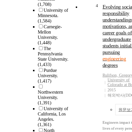
(1,708)
line of vehicles
retirement of the 
4
such as planning,
Evolving socia
University of
produced in a year
Boomer generatio
monitoring, and
responsibility
Minnesota.
methodology
while at the same 
evaluation; as
understandings
(1,584)
integrating engin
the problems faci
engineering desig
motivations, a
Carnegie-
design models wit
engineers are
navigate their pr
Mellon
career goals of
economic analyse
increasingly comp
and solution space
University.
undergraduate
produces three
and frequently glo
This empirical stu
(1,448)
students initial
synergistic
nature. For firms to
investigated the m
The
contributions. Firs
protect their kno
pursuing
representation and
Pennsylvania
combined model a
assets, they must 
engineering
State University.
metacognitive
for policy analysis
that acquired
(1,433)
degrees
regulation of stud
the full-scale
understandings ar
Purdue
and professional
automotive indust
shared among thei
University.
Rulifson, Gregor
engineers while t
University of
(1,417)
accounting for de
engineering work
solve an engineer
Colorado at B
options that may 
groups. Engineering
design problem. T
2015
Northwestern
profit-optimal giv
teaching and learn
intent is to gain a
해외박사(DD
University.
possible policy ev
the workplace (i.e.
insight in the
(1,391)
the design options
knowledge sharing)
differences that ex
University of
원문보
not observable in
social activity tha
the cognitive proc
California, Los
current data. Seco
resides in a social
engineering stude
Angeles.
structure of the pr
context governed 
Engineers impact 
and professional
(1,361)
development proce
professional
lives of every per
engineers. The research
North