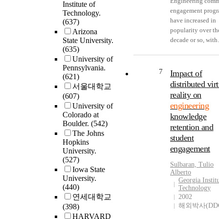
This manuscript-s
Engineering com
Institute of
applications of th
studies. Students 
from the data were
dissertation seeks 
engagement prog
Technology.
presented approac
up with their own 
use of mental
provide insights i
have increased in
(637)
environmental lif
about socially
representations su
engineering teach
popularity over the
Arizona
assessment are
responsible engin
propositions, anal
professional ident
State University.
decade or so, with
demonstrated.
that converged ov
and metaphors by
(635)
development thro
related research a
years on legal and
experts and novic
University of
the study of posit
scholarship in this
related aspects of 
engineering design
Pennsylvania.
deviant, or superst
focused primarily
7
Impact of
profession. Relate
(621)
the different ment
5 engineering teac
student motivatio
distributed vir
students identifie
서울대학교
spaces are importa
engineering teach
learning outcomes
the engineering
reality on
(607)
engineering desig
journey.Participant
Since 2000, howev
profession throug
engineering
University of
Expert engineerin
this dissertation w
the wider service-
internships and
Colorado at
designers use anal
knowledge
recruited through 
learning field has 
Boulder.
(542)
engineering course
differently in their
retention and
national survey th
investigating
The Johns
and rarely describ
solution space tha
student
asked K-5 enginee
partnerships and
Hopkins
socially responsib
novice engineerin
teachers to self-id
community voice.
engagement
University.
aspirations that c
designers. Expert
as superstars. From
Building from the
(527)
accomplished wit
engineering desig
Sulbaran, Tulio
survey, nine parti
existing service-
Iowa State
engineering. More
Alberto
rely on within-do
completed narrati
learning literature,
University.
Georgia Instit
often, those stude
analogies, betwee
style, one-on-one
(440)
study aims to bett
Technology
who desired to hel
domain analogies,
interviews. One
연세대학교
understand commu
2002
disadvantaged th
heuristics, and fo
participant’s data
해외박사(DD
(398)
university partner
their engineering
differently from n
used to perform a
HARVARD
in engineering