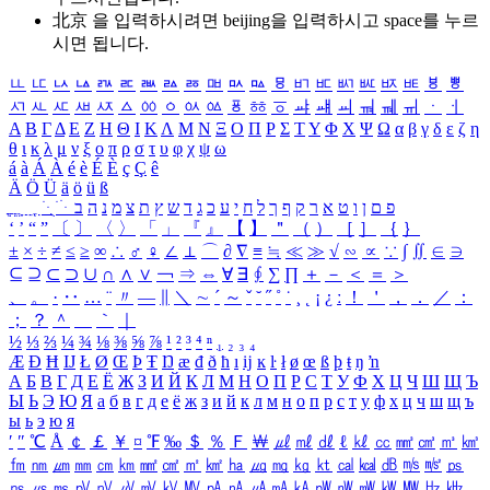
北京 을 입력하시려면
beijing
을 입력하시고 space를 누르
시면 됩니다.
ㅥ
ㅦ
ㅧ
ㅨ
ㅩ
ㅪ
ㅫ
ㅬ
ㅭ
ㅮ
ㅯ
ㅰ
ㅱ
ㅲ
ㅳ
ㅴ
ㅵ
ㅶ
ㅷ
ㅸ
ㅹ
ㅺ
ㅻ
ㅼ
ㅽ
ㅾ
ㅿ
ㆀ
ㆁ
ㆂ
ㆃ
ㆄ
ㆅ
ㆆ
ㆇ
ㆈ
ㆉ
ㆊ
ㆋ
ㆌ
ㆍ
ㆎ
Α
Β
Γ
Δ
Ε
Ζ
Η
Θ
Ι
Κ
Λ
Μ
Ν
Ξ
Ο
Π
Ρ
Σ
Τ
Υ
Φ
Χ
Ψ
Ω
α
β
γ
δ
ε
ζ
η
θ
ι
κ
λ
μ
ν
ξ
ο
π
ρ
σ
τ
υ
φ
χ
ψ
ω
á
à
Á
À
é
è
É
È
ç
Ç
ê
Ä
Ö
Ü
ä
ö
ü
ß
ְ
ֳ
ֲ
ֱ
ָ
ַ
ֵ
ֶ
ִ
ֹ
ּ
ֻ
ׂ
ׁ
ּ
ב
ה
נ
מ
צ
ת
ץ
ש
ד
ג
כ
ע
י
ח
ל
ך
ף
ק
ר
א
ט
ו
ן
ם
פ
‘
’
“
”
〔
〕
〈
〉
「
」
『
』
【
】
＂
（
）
［
］
｛
｝
±
×
÷
≠
≤
≥
∞
∴
♂
♀
∠
⊥
⌒
∂
∇
≡
≒
≪
≫
√
∽
∝
∵
∫
∬
∈
∋
⊆
⊇
⊂
⊃
∪
∩
∧
∨
￢
⇒
⇔
∀
∃
∮
∑
∏
＋
－
＜
＝
＞
、
。
·
‥
…
¨
〃
―
∥
＼
∼
´
～
ˇ
˘
˝
˚
˙
¸
˛
¡
¿
ː
！
＇
，
．
／
：
；
？
＾
＿
｀
｜
½
⅓
⅔
¼
¾
⅛
⅜
⅝
⅞
¹
²
³
⁴
ⁿ
₁
₂
₃
₄
Æ
Ð
Ħ
Ĳ
Ł
Ø
Œ
Þ
Ŧ
Ŋ
æ
đ
ð
ħ
ı
ĳ
ĸ
ŀ
ł
ø
œ
ß
þ
ŧ
ŋ
ŉ
А
Б
В
Г
Д
Е
Ё
Ж
З
И
Й
К
Л
М
Н
О
П
Р
С
Т
У
Ф
Х
Ц
Ч
Ш
Щ
Ъ
Ы
Ь
Э
Ю
Я
а
б
в
г
д
е
ё
ж
з
и
й
к
л
м
н
о
п
р
с
т
у
ф
х
ц
ч
ш
щ
ъ
ы
ь
э
ю
я
′
″
℃
Å
￠
￡
￥
¤
℉
‰
＄
％
Ｆ
￦
㎕
㎖
㎗
ℓ
㎘
㏄
㎣
㎤
㎥
㎦
㎙
㎚
㎛
㎜
㎝
㎞
㎟
㎠
㎡
㎢
㏊
㎍
㎎
㎏
㏏
㎈
㎉
㏈
㎧
㎨
㎰
㎱
㎲
㎳
㎴
㎵
㎶
㎷
㎸
㎹
㎀
㎁
㎂
㎃
㎄
㎺
㎻
㎽
㎾
㎿
㎐
㎑