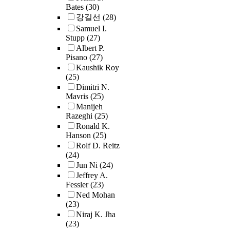
Bates
(30)
강길선
(28)
Samuel I.
Stupp
(27)
Albert P.
Pisano
(27)
Kaushik Roy
(25)
Dimitri N.
Mavris
(25)
Manijeh
Razeghi
(25)
Ronald K.
Hanson
(25)
Rolf D. Reitz
(24)
Jun Ni
(24)
Jeffrey A.
Fessler
(23)
Ned Mohan
(23)
Niraj K. Jha
(23)