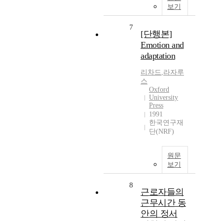
보기
7
[단행본]
Emotion and
adaptation
리차드
,
라자루
스
Oxford
University
Press
1991
한국연구재
단(NRF)
원문
보기
8
근로자들의
근무시간 동
안의 정서