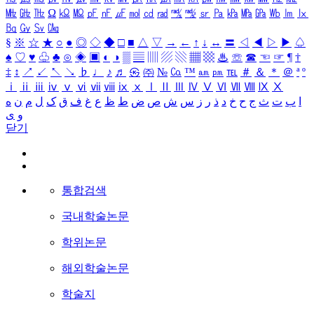
㎒
㎓
㎔
Ω
㏀
㏁
㎊
㎋
㎌
㏖
㏅
㎭
㎮
㎯
㏛
㎩
㎪
㎫
㎬
㏝
㏐
㏓
㏃
㏉
㏜
㏆
§
※
☆
★
○
●
◎
◇
◆
□
■
△
▽
→
←
↑
↓
↔
〓
◁
◀
▷
▶
♤
♠
♡
♥
♧
♣
⊙
◈
▣
◐
◑
▒
▤
▥
▨
▧
▦
▩
♨
☏
☎
☜
☞
¶
†
‡
↕
↗
↙
↖
↘
♭
♩
♪
♬
㉿
㈜
№
㏇
™
㏂
㏘
℡
＃
＆
＊
＠
ª
º
ⅰ
ⅱ
ⅲ
ⅳ
ⅴ
ⅵ
ⅶ
ⅷ
ⅸ
ⅹ
Ⅰ
Ⅱ
Ⅲ
Ⅳ
Ⅴ
Ⅵ
Ⅶ
Ⅷ
Ⅸ
Ⅹ
ا
ب
ت
ث
ج
ح
خ
د
ذ
ر
ز
س
ش
ص
ض
ط
ظ
ع
غ
ف
ق
ک
ل
م
ن
ه
و
ی
닫기
통합검색
국내학술논문
학위논문
해외학술논문
학술지