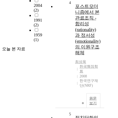
4
2004
포스트모더
(2)
니즘에서 본
관료조직 -
1991
합리성
(2)
(rationality)
1959
과 정서성
(1)
(emotionality)
의 이원구조
오늘 본 자료
해체
최성욱
한국행정학
회
2008
한국연구재
단(NRF)
원문
보기
5
정치담화의