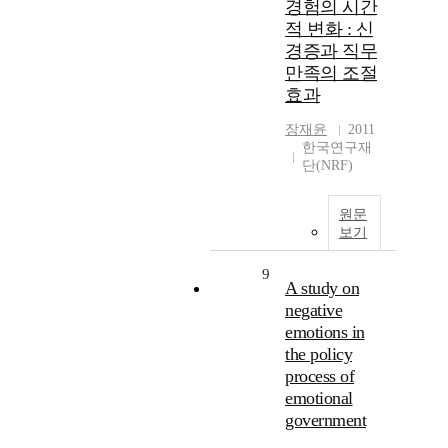
경험의 시간
적 변화 : 신
경증과 직무
만족의 조절
효과
장재윤
2011
한국연구재
단(NRF)
원문
보기
9
A study on
negative
emotions in
the policy
process of
emotional
government