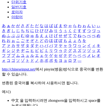
단위기호
일반기호
로마자
아랍어
あ
ぁ
か
が
さ
ざ
た
だ
な
は
ば
ぱ
ま
や
ゃ
ら
わ
ゎ
ん
い
ぃ
き
ぎ
し
じ
ち
ぢ
に
ひ
び
ぴ
み
り
う
ぅ
く
ぐ
す
ず
つ
づ
っ
ぬ
ふ
ぶ
ぷ
む
ゆ
ゅ
る
え
ぇ
け
げ
せ
ぜ
て
で
ね
へ
べ
ぺ
め
れ
お
ぉ
こ
ご
そ
ぞ
と
ど
の
ほ
ぼ
ぽ
も
よ
ょ
ろ
を
ア
ァ
カ
サ
ザ
タ
ダ
ナ
ハ
バ
パ
マ
ヤ
ャ
ラ
ワ
ヮ
ン
イ
ィ
キ
ギ
シ
ジ
チ
ヂ
ニ
ヒ
ビ
ピ
ミ
リ
ウ
ゥ
ク
グ
ス
ズ
ツ
ヅ
ッ
ヌ
フ
ブ
プ
ム
ユ
ュ
ル
エ
ェ
ケ
ゲ
セ
ゼ
テ
デ
ヘ
ベ
ペ
メ
レ
オ
ォ
コ
ゴ
ソ
ゾ
ト
ド
ノ
ホ
ボ
ポ
モ
ヨ
ョ
ロ
ヲ
―
http://chineseinput.net/
에서 pinyin(병음)방식으로 중국어를 변환
할 수 있습니다.
변환된 중국어를 복사하여 사용하시면 됩니다.
예시)
中文 을 입력하시려면
zhongwen
을 입력하시고 space를
누르시면됩니다.