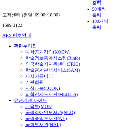
관순
출력
50개씩
고객센터 (평일: 09:00~18:00)
출력
100개씩
1599-3122
출력
ARS 번호안내
관련누리집
대학공개강의(KOCW)
학술정보통계시스템(Rinfo)
외국학술지지원센터(FRIC)
학술관계분석서비스(SAM)
사서커뮤니티
기관회원
지식나눔(LOOK)
의학전자도서관(MEDLIS)
유관기관 사이트
교육부(MOE)
국립장애인도서관(NLD)
국립중앙도서관(NL)
국회도서관(NAL)