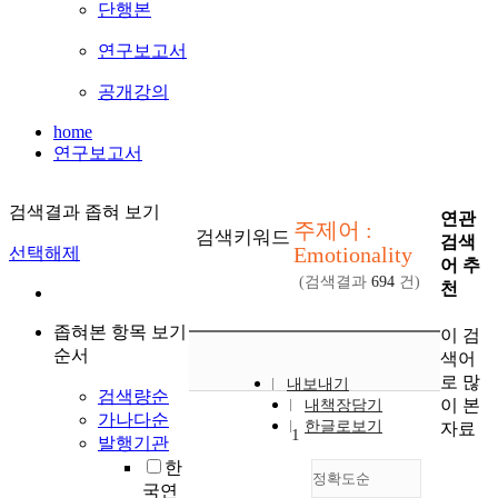
단행본
연구보고서
공개강의
home
연구보고서
검색결과 좁혀 보기
연관
주제어 :
검색키워드
검색
Emotionality
선택해제
어 추
(검색결과
694
건)
천
좁혀본 항목 보기
이 검
순서
색어
로 많
내보내기
검색량순
이 본
내책장담기
가나다순
한글로보기
자료
1
발행기관
한
정확도순
국연