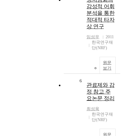
감성적 어휘
분석을 통한
적대적 타자
상 연구
임성우
2011
한국연구재
단(NRF)
원문
보기
6
관료제와 감
정 참고 주
요논문 정리
최성욱
한국연구재
단(NRF)
원문