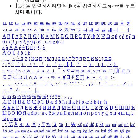
北京 을 입력하시려면
beijing
을 입력하시고 space를 누르
시면 됩니다.
ㅥ
ㅦ
ㅧ
ㅨ
ㅩ
ㅪ
ㅫ
ㅬ
ㅭ
ㅮ
ㅯ
ㅰ
ㅱ
ㅲ
ㅳ
ㅴ
ㅵ
ㅶ
ㅷ
ㅸ
ㅹ
ㅺ
ㅻ
ㅼ
ㅽ
ㅾ
ㅿ
ㆀ
ㆁ
ㆂ
ㆃ
ㆄ
ㆅ
ㆆ
ㆇ
ㆈ
ㆉ
ㆊ
ㆋ
ㆌ
ㆍ
ㆎ
Α
Β
Γ
Δ
Ε
Ζ
Η
Θ
Ι
Κ
Λ
Μ
Ν
Ξ
Ο
Π
Ρ
Σ
Τ
Υ
Φ
Χ
Ψ
Ω
α
β
γ
δ
ε
ζ
η
θ
ι
κ
λ
μ
ν
ξ
ο
π
ρ
σ
τ
υ
φ
χ
ψ
ω
á
à
Á
À
é
è
É
È
ç
Ç
ê
Ä
Ö
Ü
ä
ö
ü
ß
ְ
ֳ
ֲ
ֱ
ָ
ַ
ֵ
ֶ
ִ
ֹ
ּ
ֻ
ׂ
ׁ
ּ
ב
ה
נ
מ
צ
ת
ץ
ש
ד
ג
כ
ע
י
ח
ל
ך
ף
ק
ר
א
ט
ו
ן
ם
פ
‘
’
“
”
〔
〕
〈
〉
「
」
『
』
【
】
＂
（
）
［
］
｛
｝
±
×
÷
≠
≤
≥
∞
∴
♂
♀
∠
⊥
⌒
∂
∇
≡
≒
≪
≫
√
∽
∝
∵
∫
∬
∈
∋
⊆
⊇
⊂
⊃
∪
∩
∧
∨
￢
⇒
⇔
∀
∃
∮
∑
∏
＋
－
＜
＝
＞
、
。
·
‥
…
¨
〃
―
∥
＼
∼
´
～
ˇ
˘
˝
˚
˙
¸
˛
¡
¿
ː
！
＇
，
．
／
：
；
？
＾
＿
｀
｜
½
⅓
⅔
¼
¾
⅛
⅜
⅝
⅞
¹
²
³
⁴
ⁿ
₁
₂
₃
₄
Æ
Ð
Ħ
Ĳ
Ł
Ø
Œ
Þ
Ŧ
Ŋ
æ
đ
ð
ħ
ı
ĳ
ĸ
ŀ
ł
ø
œ
ß
þ
ŧ
ŋ
ŉ
А
Б
В
Г
Д
Е
Ё
Ж
З
И
Й
К
Л
М
Н
О
П
Р
С
Т
У
Ф
Х
Ц
Ч
Ш
Щ
Ъ
Ы
Ь
Э
Ю
Я
а
б
в
г
д
е
ё
ж
з
и
й
к
л
м
н
о
п
р
с
т
у
ф
х
ц
ч
ш
щ
ъ
ы
ь
э
ю
я
′
″
℃
Å
￠
￡
￥
¤
℉
‰
＄
％
Ｆ
￦
㎕
㎖
㎗
ℓ
㎘
㏄
㎣
㎤
㎥
㎦
㎙
㎚
㎛
㎜
㎝
㎞
㎟
㎠
㎡
㎢
㏊
㎍
㎎
㎏
㏏
㎈
㎉
㏈
㎧
㎨
㎰
㎱
㎲
㎳
㎴
㎵
㎶
㎷
㎸
㎹
㎀
㎁
㎂
㎃
㎄
㎺
㎻
㎽
㎾
㎿
㎐
㎑