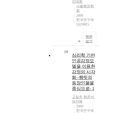
이대희
서울행정학
회
2006
한국연구재
단(NRF)
원문
보기
10
심리학 기반
인공감정모
델을 이용한
감정의 시각
화 -햄릿의
등장인물을
중심으로- 1
고일주
,
함준석
,
여지혜
2009
한국연구재