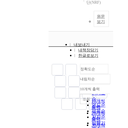
단(NRF)
원문
보기
내보내기
내책장담기
한글로보기
정확도순
내림차순
정확도
순
10개씩 출력
내림차순
인기도
순
조회
10개씩
연도순
출력
제목순
20개씩
저자순
출력
발행기
30개씩