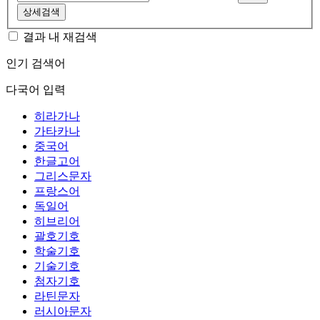
상세검색
결과 내 재검색
인기 검색어
다국어 입력
히라가나
가타카나
중국어
한글고어
그리스문자
프랑스어
독일어
히브리어
괄호기호
학술기호
기술기호
첨자기호
라틴문자
러시아문자