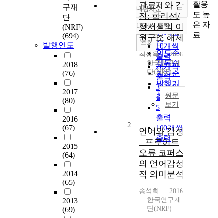
활용
관료제와 감
구재
내림차순
정확도
도 높
정: 합리성/
단
순
은 자
10개씩 출력
정서성의 이
(NRF)
내림차순
인기도
료
(694)
원구조 해체
순
조회
발행연도
10개씩
연도순
최성욱
2008
출력
제목순
한국연구재
2018
20개씩
단(NRF)
(76)
저자순
출력
발행기
30개씩
2017
관순
원문
출력
(80)
보기
50개씩
출력
2016
2
(67)
100개씩
언어와 감성
출력
– 프로이트
2015
오류 코퍼스
(64)
의 언어감성
2014
적 의미분석
(65)
송석희
2016
한국연구재
2013
단(NRF)
(69)