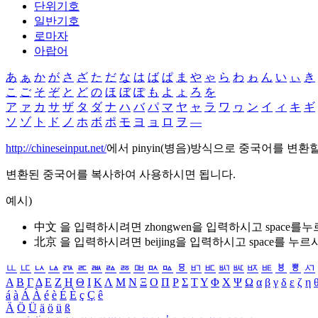
단위기호
일반기호
로마자
아랍어
あ
ぁ
か
が
さ
ざ
た
だ
な
は
ば
ぱ
ま
や
ゃ
ら
わ
ゎ
ん
い
ぃ
き
こ
ご
そ
ぞ
と
ど
の
ほ
ぼ
ぽ
も
よ
ょ
ろ
を
ア
ァ
カ
サ
ザ
タ
ダ
ナ
ハ
バ
パ
マ
ヤ
ャ
ラ
ワ
ヮ
ン
イ
ィ
キ
ギ
ソ
ゾ
ト
ド
ノ
ホ
ボ
ポ
モ
ヨ
ョ
ロ
ヲ
―
http://chineseinput.net/
에서 pinyin(병음)방식으로 중국어를 변환
변환된 중국어를 복사하여 사용하시면 됩니다.
예시)
中文 을 입력하시려면
zhongwen
을 입력하시고 space를
北京 을 입력하시려면
beijing
을 입력하시고 space를 누르
ㅥ
ㅦ
ㅧ
ㅨ
ㅩ
ㅪ
ㅫ
ㅬ
ㅭ
ㅮ
ㅯ
ㅰ
ㅱ
ㅲ
ㅳ
ㅴ
ㅵ
ㅶ
ㅷ
ㅸ
ㅹ
ㅺ
Α
Β
Γ
Δ
Ε
Ζ
Η
Θ
Ι
Κ
Λ
Μ
Ν
Ξ
Ο
Π
Ρ
Σ
Τ
Υ
Φ
Χ
Ψ
Ω
α
β
γ
δ
ε
ζ
η
á
à
Á
À
é
è
É
È
ç
Ç
ê
Ä
Ö
Ü
ä
ö
ü
ß