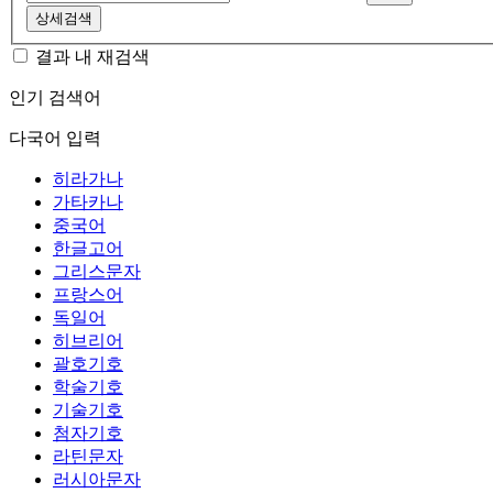
상세검색
결과 내 재검색
인기 검색어
다국어 입력
히라가나
가타카나
중국어
한글고어
그리스문자
프랑스어
독일어
히브리어
괄호기호
학술기호
기술기호
첨자기호
라틴문자
러시아문자