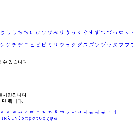
ぎ
し
じ
ち
ぢ
に
ひ
び
ぴ
み
り
う
ぅ
く
ぐ
す
ず
つ
づ
っ
ぬ
ふ
シ
ジ
チ
ヂ
ニ
ヒ
ビ
ピ
ミ
リ
ウ
ゥ
ク
グ
ス
ズ
ツ
ヅ
ッ
ヌ
フ
ブ
할 수 있습니다.
누르시면됩니다.
시면 됩니다.
ㅻ
ㅼ
ㅽ
ㅾ
ㅿ
ㆀ
ㆁ
ㆂ
ㆃ
ㆄ
ㆅ
ㆆ
ㆇ
ㆈ
ㆉ
ㆊ
ㆋ
ㆌ
ㆍ
ㆎ
θ
ι
κ
λ
μ
ν
ξ
ο
π
ρ
σ
τ
υ
φ
χ
ψ
ω