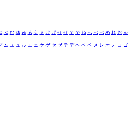
ぶ
ぷ
む
ゆ
ゅ
る
え
ぇ
け
げ
せ
ぜ
て
で
ね
へ
べ
ぺ
め
れ
お
ぉ
プ
ム
ユ
ュ
ル
エ
ェ
ケ
ゲ
セ
ゼ
テ
デ
ヘ
ベ
ペ
メ
レ
オ
ォ
コ
ゴ