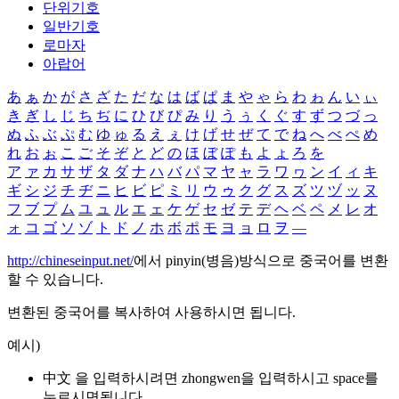
단위기호
일반기호
로마자
아랍어
あ
ぁ
か
が
さ
ざ
た
だ
な
は
ば
ぱ
ま
や
ゃ
ら
わ
ゎ
ん
い
ぃ
き
ぎ
し
じ
ち
ぢ
に
ひ
び
ぴ
み
り
う
ぅ
く
ぐ
す
ず
つ
づ
っ
ぬ
ふ
ぶ
ぷ
む
ゆ
ゅ
る
え
ぇ
け
げ
せ
ぜ
て
で
ね
へ
べ
ぺ
め
れ
お
ぉ
こ
ご
そ
ぞ
と
ど
の
ほ
ぼ
ぽ
も
よ
ょ
ろ
を
ア
ァ
カ
サ
ザ
タ
ダ
ナ
ハ
バ
パ
マ
ヤ
ャ
ラ
ワ
ヮ
ン
イ
ィ
キ
ギ
シ
ジ
チ
ヂ
ニ
ヒ
ビ
ピ
ミ
リ
ウ
ゥ
ク
グ
ス
ズ
ツ
ヅ
ッ
ヌ
フ
ブ
プ
ム
ユ
ュ
ル
エ
ェ
ケ
ゲ
セ
ゼ
テ
デ
ヘ
ベ
ペ
メ
レ
オ
ォ
コ
ゴ
ソ
ゾ
ト
ド
ノ
ホ
ボ
ポ
モ
ヨ
ョ
ロ
ヲ
―
http://chineseinput.net/
에서 pinyin(병음)방식으로 중국어를 변환
할 수 있습니다.
변환된 중국어를 복사하여 사용하시면 됩니다.
예시)
中文 을 입력하시려면
zhongwen
을 입력하시고 space를
누르시면됩니다.