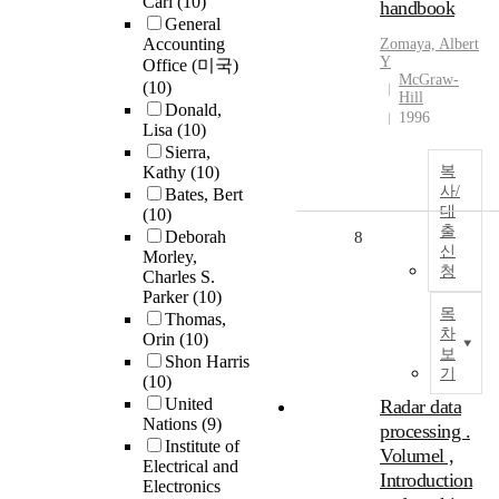
Carl
(10)
handbook
General
Accounting
Zomaya, Albert
Y
Office (미국)
McGraw-
(10)
Hill
Donald,
1996
Lisa
(10)
Sierra,
Kathy
(10)
복
사/
Bates, Bert
대
(10)
출
Deborah
8
신
Morley,
청
Charles S.
Parker
(10)
목
Thomas,
차
Orin
(10)
보
Shon Harris
기
(10)
United
Radar data
Nations
(9)
processing .
Institute of
Volumel ,
Electrical and
Introduction
Electronics