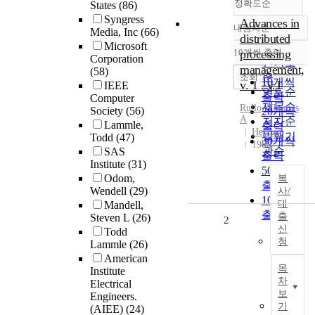
정확도순
States
(86)
Syngress
Advances in
내림차순
Media, Inc
(66)
정확도
distributed
Microsoft
순
10개씩 출력
processing
내림차순
Corporation
인기도
management,
(58)
순
조회
10개씩
v. 1 . v.1
IEEE
연도순
출력
Computer
제목순
Rullo, Thomas
Society
(56)
20개씩
A
저자순
Lammle,
출력
Heyden
발행기
Todd
(47)
30개씩
1980
관순
SAS
출력
Institute
(31)
50개씩
Odom,
복
출력
Wendell
(29)
사/
100개씩
대
Mandell,
출력
출
Steven L
(26)
2
신
Todd
청
Lammle
(26)
American
목
Institute
차
Electrical
보
Engineers.
기
(AIEE)
(24)