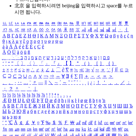
北京 을 입력하시려면
beijing
을 입력하시고 space를 누르
시면 됩니다.
ㅥ
ㅦ
ㅧ
ㅨ
ㅩ
ㅪ
ㅫ
ㅬ
ㅭ
ㅮ
ㅯ
ㅰ
ㅱ
ㅲ
ㅳ
ㅴ
ㅵ
ㅶ
ㅷ
ㅸ
ㅹ
ㅺ
ㅻ
ㅼ
ㅽ
ㅾ
ㅿ
ㆀ
ㆁ
ㆂ
ㆃ
ㆄ
ㆅ
ㆆ
ㆇ
ㆈ
ㆉ
ㆊ
ㆋ
ㆌ
ㆍ
ㆎ
Α
Β
Γ
Δ
Ε
Ζ
Η
Θ
Ι
Κ
Λ
Μ
Ν
Ξ
Ο
Π
Ρ
Σ
Τ
Υ
Φ
Χ
Ψ
Ω
α
β
γ
δ
ε
ζ
η
θ
ι
κ
λ
μ
ν
ξ
ο
π
ρ
σ
τ
υ
φ
χ
ψ
ω
á
à
Á
À
é
è
É
È
ç
Ç
ê
Ä
Ö
Ü
ä
ö
ü
ß
ְ
ֳ
ֲ
ֱ
ָ
ַ
ֵ
ֶ
ִ
ֹ
ּ
ֻ
ׂ
ׁ
ּ
ב
ה
נ
מ
צ
ת
ץ
ש
ד
ג
כ
ע
י
ח
ל
ך
ף
ק
ר
א
ט
ו
ן
ם
פ
‘
’
“
”
〔
〕
〈
〉
「
」
『
』
【
】
＂
（
）
［
］
｛
｝
±
×
÷
≠
≤
≥
∞
∴
♂
♀
∠
⊥
⌒
∂
∇
≡
≒
≪
≫
√
∽
∝
∵
∫
∬
∈
∋
⊆
⊇
⊂
⊃
∪
∩
∧
∨
￢
⇒
⇔
∀
∃
∮
∑
∏
＋
－
＜
＝
＞
、
。
·
‥
…
¨
〃
―
∥
＼
∼
´
～
ˇ
˘
˝
˚
˙
¸
˛
¡
¿
ː
！
＇
，
．
／
：
；
？
＾
＿
｀
｜
½
⅓
⅔
¼
¾
⅛
⅜
⅝
⅞
¹
²
³
⁴
ⁿ
₁
₂
₃
₄
Æ
Ð
Ħ
Ĳ
Ł
Ø
Œ
Þ
Ŧ
Ŋ
æ
đ
ð
ħ
ı
ĳ
ĸ
ŀ
ł
ø
œ
ß
þ
ŧ
ŋ
ŉ
А
Б
В
Г
Д
Е
Ё
Ж
З
И
Й
К
Л
М
Н
О
П
Р
С
Т
У
Ф
Х
Ц
Ч
Ш
Щ
Ъ
Ы
Ь
Э
Ю
Я
а
б
в
г
д
е
ё
ж
з
и
й
к
л
м
н
о
п
р
с
т
у
ф
х
ц
ч
ш
щ
ъ
ы
ь
э
ю
я
′
″
℃
Å
￠
￡
￥
¤
℉
‰
＄
％
Ｆ
￦
㎕
㎖
㎗
ℓ
㎘
㏄
㎣
㎤
㎥
㎦
㎙
㎚
㎛
㎜
㎝
㎞
㎟
㎠
㎡
㎢
㏊
㎍
㎎
㎏
㏏
㎈
㎉
㏈
㎧
㎨
㎰
㎱
㎲
㎳
㎴
㎵
㎶
㎷
㎸
㎹
㎀
㎁
㎂
㎃
㎄
㎺
㎻
㎽
㎾
㎿
㎐
㎑