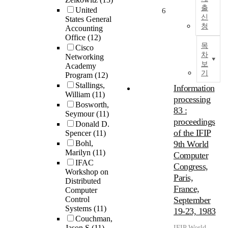
출
United
6
신
States General
청
Accounting
Office
(12)
목
Cisco
차
Networking
보
Academy
기
Program
(12)
Stallings,
Information
William
(11)
processing
Bosworth,
83 :
Seymour
(11)
proceedings
Donald D.
of the IFIP
Spencer
(11)
Bohl,
9th World
Marilyn
(11)
Computer
IFAC
Congress,
Workshop on
Paris,
Distributed
France,
Computer
Control
September
Systems
(11)
19-23, 1983
Couchman,
Jason S
(11)
IFIP World