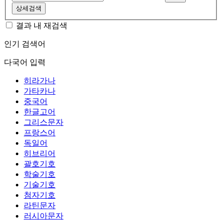
상세검색
결과 내 재검색
인기 검색어
다국어 입력
히라가나
가타카나
중국어
한글고어
그리스문자
프랑스어
독일어
히브리어
괄호기호
학술기호
기술기호
첨자기호
라틴문자
러시아문자