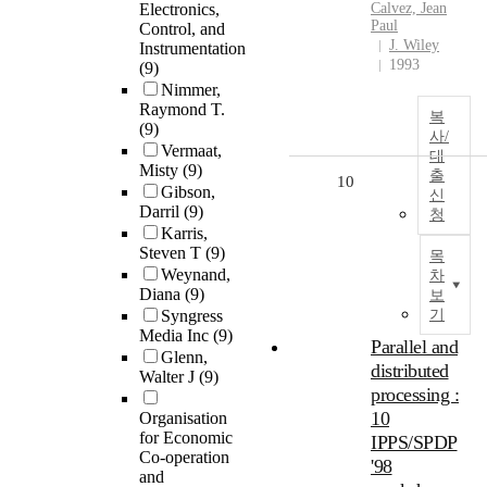
Electronics,
Calvez, Jean
Paul
Control, and
J. Wiley
Instrumentation
1993
(9)
Nimmer,
Raymond T.
복
(9)
사/
Vermaat,
대
Misty
(9)
출
10
Gibson,
신
Darril
(9)
청
Karris,
Steven T
(9)
목
Weynand,
차
Diana
(9)
보
Syngress
기
Media Inc
(9)
Parallel and
Glenn,
distributed
Walter J
(9)
processing :
10
Organisation
for Economic
IPPS/SPDP
Co-operation
'98
and