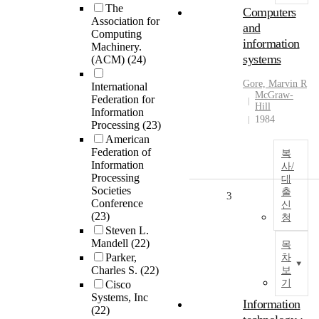
The
Computers
Association for
and
Computing
information
Machinery.
systems
(ACM)
(24)
Gore, Marvin R
International
McGraw-
Federation for
Hill
Information
1984
Processing
(23)
American
Federation of
복
Information
사/
Processing
대
Societies
출
3
Conference
신
(23)
청
Steven L.
Mandell
(22)
목
Parker,
차
Charles S.
(22)
보
기
Cisco
Systems, Inc
Information
(22)