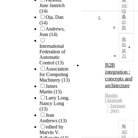
June Jamrich
사/
(14)
대
출
Oja, Dan
5
신
(14)
청
Andrews,
Jean
(14)
목
차
International
보
Federation of
기
Automatic
Control
(13)
B2B
Association
integration :
for Computing
concepts and
Machinery
(13)
architecture
James
Martin
(13)
Bussler,
Larry Long,
Christoph
Nancy Long
Springer
(13)
2003
Jean
Andrews
(13)
복
edited by
사/
Marvin V.
대
Zelkowitz
(13)