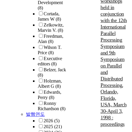
workshops
Development
held in
(8)
conjunction
Cortada,
James W
(8)
with the 12th
Zelkowitz,
International
Marvin V.
(8)
Parallel
Freedman,
Processing
Alan
(8)
Symposium
Wilson T.
and 9th
Price
(8)
Executive
Symposium
editors
(8)
on Parallel
Belzer, Jack
and
(8)
Distributed
Holzman,
Processing,
Albert G
(8)
Orlando,
Edwards,
Perry
(8)
Florida,
Ronny
USA, March
Richardson
(8)
30-April 3,
발행연도
1998 :
2026
(5)
proceedings
2025
(21)