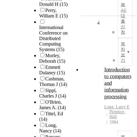
Donald H
(15)
복
Perry,
사/
William E
(15)
대
출
4
신
International
청
Conference on
Distributed
Computing
목
Systems
(15)
차
보
Morley,
기
Deborah
(15)
Emmett
Introduction
Dulaney
(15)
to computers
Cashman,
and
Thomas J
(14)
information
Sippl,
Charles J
(14)
processing
O'Brien,
Long, Larry E
James A.
(14)
Prentice-
Tittel, Ed
Hall
(14)
1984
Long,
Nancy
(14)
Parsons,
복