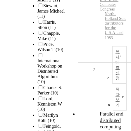
Computer
Stewart,
Congress
James Michael
North-
(11)
Holland Sole
Harris,
distributors
Shon
(11)
for the
U.S.A. and
Chapple,
1983
Mike
(11)
Price,
Wilson T
(10)
복
사/
International
대
Workshop on
출
7
Distributed
신
Algorithms
청
(10)
Charles S.
목
Parker
(10)
차
Lord,
보
Kenniston W
기
(10)
Parallel and
Marilyn
distributed
Bohl
(10)
Feingold,
computing