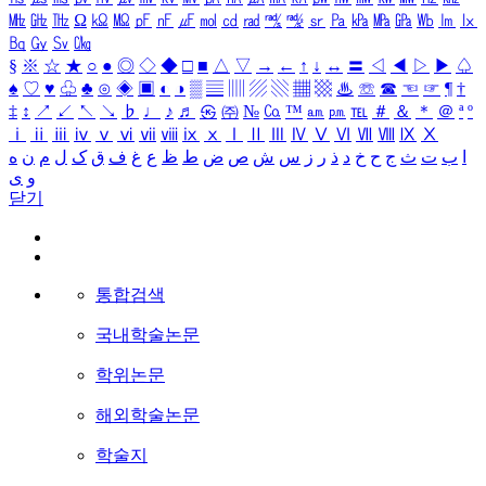
㎒
㎓
㎔
Ω
㏀
㏁
㎊
㎋
㎌
㏖
㏅
㎭
㎮
㎯
㏛
㎩
㎪
㎫
㎬
㏝
㏐
㏓
㏃
㏉
㏜
㏆
§
※
☆
★
○
●
◎
◇
◆
□
■
△
▽
→
←
↑
↓
↔
〓
◁
◀
▷
▶
♤
♠
♡
♥
♧
♣
⊙
◈
▣
◐
◑
▒
▤
▥
▨
▧
▦
▩
♨
☏
☎
☜
☞
¶
†
‡
↕
↗
↙
↖
↘
♭
♩
♪
♬
㉿
㈜
№
㏇
™
㏂
㏘
℡
＃
＆
＊
＠
ª
º
ⅰ
ⅱ
ⅲ
ⅳ
ⅴ
ⅵ
ⅶ
ⅷ
ⅸ
ⅹ
Ⅰ
Ⅱ
Ⅲ
Ⅳ
Ⅴ
Ⅵ
Ⅶ
Ⅷ
Ⅸ
Ⅹ
ا
ب
ت
ث
ج
ح
خ
د
ذ
ر
ز
س
ش
ص
ض
ط
ظ
ع
غ
ف
ق
ک
ل
م
ن
ه
و
ی
닫기
통합검색
국내학술논문
학위논문
해외학술논문
학술지