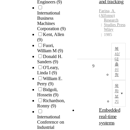
and tracking
Engineers
(9)
Farina, A.
International
(Alfonso)
Business
Research
Machines
Studies Press
Corporation
(9)
Wiley
Kent, Allen
1985
(9)
Fuori,
복
William M
(9)
사/
Donald H.
대
Sanders
(9)
출
9
O'Leary,
신
Linda I
(9)
청
William E.
Perry
(9)
목
Bidgoli,
차
Hossein
(9)
보
Richardson,
기
Ronny
(9)
Embedded
real-time
International
Conference on
systems
Industrial