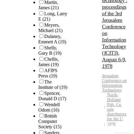
technology :
Martin,
proceedings
James
(21)
of the 3rd
Long, Larry
E
(21)
Jerusalem
Meyers,
Conference
Michael
(21)
on
Dulaney,
Information
Emmett A
(19)
Technology
Shelly,
(JCIT3),
Gary B
(19)
Chellis,
August 6-9,
James
(19)
1978
AFIPS
Press
(19)
Jerusalem
Conference on
The
Information
Institute of
(19)
Technology
Spencer,
North-
Donald D
(17)
Holland
Wendell
Pub. Co.
sole
Odom
(16)
distributors
British
for the U
Computer
1978
Society
(15)
Sanders,