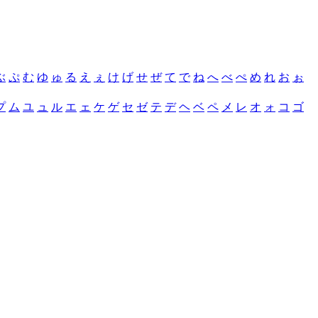
ぶ
ぷ
む
ゆ
ゅ
る
え
ぇ
け
げ
せ
ぜ
て
で
ね
へ
べ
ぺ
め
れ
お
ぉ
プ
ム
ユ
ュ
ル
エ
ェ
ケ
ゲ
セ
ゼ
テ
デ
ヘ
ベ
ペ
メ
レ
オ
ォ
コ
ゴ