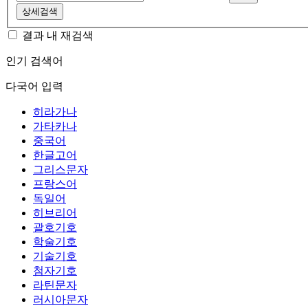
상세검색
결과 내 재검색
인기 검색어
다국어 입력
히라가나
가타카나
중국어
한글고어
그리스문자
프랑스어
독일어
히브리어
괄호기호
학술기호
기술기호
첨자기호
라틴문자
러시아문자