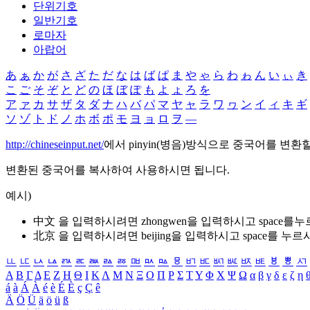
단위기호
일반기호
로마자
아랍어
あ
ぁ
か
が
さ
ざ
た
だ
な
は
ば
ぱ
ま
や
ゃ
ら
わ
ゎ
ん
い
ぃ
き
こ
ご
そ
ぞ
と
ど
の
ほ
ぼ
ぽ
も
よ
ょ
ろ
を
ア
ァ
カ
サ
ザ
タ
ダ
ナ
ハ
バ
パ
マ
ヤ
ャ
ラ
ワ
ヮ
ン
イ
ィ
キ
ギ
ソ
ゾ
ト
ド
ノ
ホ
ボ
ポ
モ
ヨ
ョ
ロ
ヲ
―
http://chineseinput.net/
에서 pinyin(병음)방식으로 중국어를 변환
변환된 중국어를 복사하여 사용하시면 됩니다.
예시)
中文 을 입력하시려면
zhongwen
을 입력하시고 space를
北京 을 입력하시려면
beijing
을 입력하시고 space를 누르
ㅥ
ㅦ
ㅧ
ㅨ
ㅩ
ㅪ
ㅫ
ㅬ
ㅭ
ㅮ
ㅯ
ㅰ
ㅱ
ㅲ
ㅳ
ㅴ
ㅵ
ㅶ
ㅷ
ㅸ
ㅹ
ㅺ
Α
Β
Γ
Δ
Ε
Ζ
Η
Θ
Ι
Κ
Λ
Μ
Ν
Ξ
Ο
Π
Ρ
Σ
Τ
Υ
Φ
Χ
Ψ
Ω
α
β
γ
δ
ε
ζ
η
á
à
Á
À
é
è
É
È
ç
Ç
ê
Ä
Ö
Ü
ä
ö
ü
ß