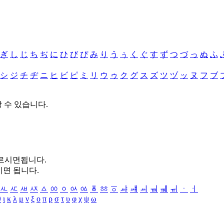
ぎ
し
じ
ち
ぢ
に
ひ
び
ぴ
み
り
う
ぅ
く
ぐ
す
ず
つ
づ
っ
ぬ
ふ
シ
ジ
チ
ヂ
ニ
ヒ
ビ
ピ
ミ
リ
ウ
ゥ
ク
グ
ス
ズ
ツ
ヅ
ッ
ヌ
フ
ブ
할 수 있습니다.
누르시면됩니다.
시면 됩니다.
ㅻ
ㅼ
ㅽ
ㅾ
ㅿ
ㆀ
ㆁ
ㆂ
ㆃ
ㆄ
ㆅ
ㆆ
ㆇ
ㆈ
ㆉ
ㆊ
ㆋ
ㆌ
ㆍ
ㆎ
θ
ι
κ
λ
μ
ν
ξ
ο
π
ρ
σ
τ
υ
φ
χ
ψ
ω