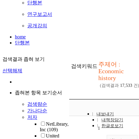
단행본
연구보고서
공개강의
home
단행본
검색결과 좁혀 보기
주제어 :
검색키워드
Economic
선택해제
history
(검색결과
17,533
건
좁혀본 항목 보기순서
검색량순
가나다순
내보내기
저자
내책장담기
NetLibrary,
한글로보기
1
Inc
(109)
United