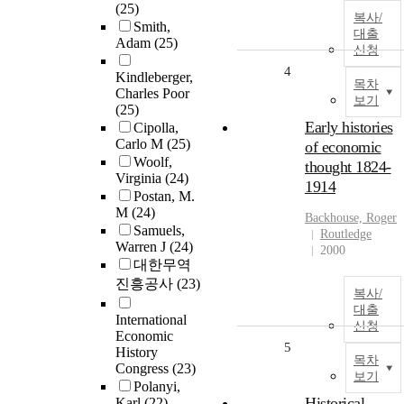
(25)
복사/
Smith,
대출
Adam
(25)
신청
4
Kindleberger,
목차
Charles Poor
보기
(25)
Early histories
Cipolla,
Carlo M
(25)
of economic
Woolf,
thought 1824-
Virginia
(24)
1914
Postan, M.
M
(24)
Backhouse, Roger
Samuels,
Routledge
Warren J
(24)
2000
대한무역
진흥공사
(23)
복사/
대출
International
신청
Economic
5
History
목차
Congress
(23)
보기
Polanyi,
Historical
Karl
(22)