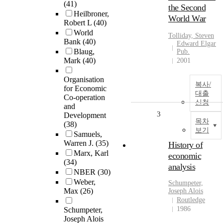
(41)
the Second
Heilbroner,
World War
Robert L
(40)
World
Tolliday, Steven
Bank
(40)
Edward Elgar
Blaug,
Pub.
Mark
(40)
2001
Organisation
복사/
for Economic
대출
Co-operation
신청
and
3
Development
목차
(38)
보기
Samuels,
Warren J.
(35)
History of
Marx, Karl
economic
(34)
analysis
NBER
(30)
Weber,
Schumpeter,
Max
(26)
Joseph Alois
Routledge
1986
Schumpeter,
Joseph Alois