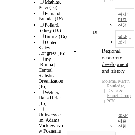
Mathias,
Peter
(16)
Fernand
복사/
Braudel
(16)
대출
Pollard,
신청
Sidney
(16)
10
Burma
(16)
목차
United
보기
States.
Regional
Congress
(16)
economic
[by]
development
[Burma]
Central
and history
Statistical
Organization
Molema, Marijn
(16)
Routledge,
Taylor &
Wehler,
Francis Group
Hans Ulrich
2020
(15)
Uniwersytet
복사/
im. Adama
대출
Mickiewicza
신청
w Poznaniu