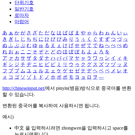
단위기호
일반기호
로마자
아랍어
あ
ぁ
か
が
さ
ざ
た
だ
な
は
ば
ぱ
ま
や
ゃ
ら
わ
ゎ
ん
い
ぃ
き
ぎ
し
じ
ち
ぢ
に
ひ
び
ぴ
み
り
う
ぅ
く
ぐ
す
ず
つ
づ
っ
ぬ
ふ
ぶ
ぷ
む
ゆ
ゅ
る
え
ぇ
け
げ
せ
ぜ
て
で
ね
へ
べ
ぺ
め
れ
お
ぉ
こ
ご
そ
ぞ
と
ど
の
ほ
ぼ
ぽ
も
よ
ょ
ろ
を
ア
ァ
カ
サ
ザ
タ
ダ
ナ
ハ
バ
パ
マ
ヤ
ャ
ラ
ワ
ヮ
ン
イ
ィ
キ
ギ
シ
ジ
チ
ヂ
ニ
ヒ
ビ
ピ
ミ
リ
ウ
ゥ
ク
グ
ス
ズ
ツ
ヅ
ッ
ヌ
フ
ブ
プ
ム
ユ
ュ
ル
エ
ェ
ケ
ゲ
セ
ゼ
テ
デ
ヘ
ベ
ペ
メ
レ
オ
ォ
コ
ゴ
ソ
ゾ
ト
ド
ノ
ホ
ボ
ポ
モ
ヨ
ョ
ロ
ヲ
―
http://chineseinput.net/
에서 pinyin(병음)방식으로 중국어를 변환
할 수 있습니다.
변환된 중국어를 복사하여 사용하시면 됩니다.
예시)
中文 을 입력하시려면
zhongwen
을 입력하시고 space를
누르시면됩니다.