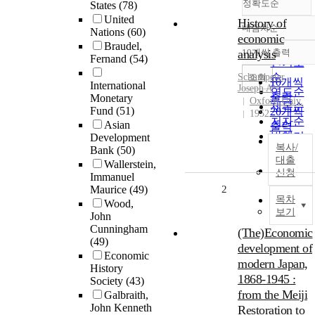
정확도순
States
(78)
United
History of
내림차순
Nations
(60)
정확도
economic
Braudel,
순
analysis
10개씩 출력
내림차순
Fernand
(54)
인기도
순
조회
Schumpeter,
10개씩
International
Joseph A
연도순
출력
Monetary
Oxford Univ.
제목순
Fund
(51)
20개씩
1952
저자순
Asian
출력
발행기
Development
30개씩
복사/
Bank
(50)
관순
출력
대출
Wallerstein,
50개씩
신청
Immanuel
출력
Maurice
(49)
2
100개씩
목차
Wood,
보기
출력
John
Cunningham
(The)Economic
(49)
development of
Economic
modern Japan,
History
1868-1945 :
Society
(43)
from the Meiji
Galbraith,
John Kenneth
Restoration to