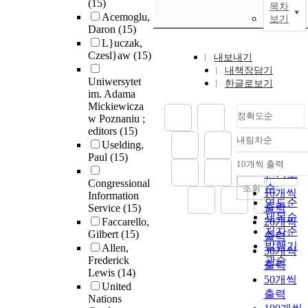
(15)
목차
Acemoglu,
보기
Daron
(15)
L}uczak,
Czesl}aw
(15)
내보내기
내책장담기
Uniwersytet
한글로보기
im. Adama
Mickiewicza
정확도순
w Poznaniu ;
editors
(15)
내림차순
Uselding,
정확도
Paul
(15)
순
10개씩 출력
내림차순
인기도
Congressional
순
조회
10개씩
Information
연도순
출력
Service
(15)
제목순
Faccarello,
20개씩
저자순
Gilbert
(15)
출력
발행기
Allen,
30개씩
Frederick
관순
출력
Lewis
(14)
50개씩
United
출력
Nations