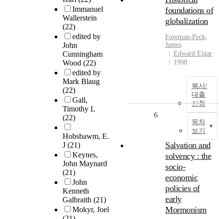
Immanuel
foundations of
Wallerstein
globalization
(22)
edited by
Foreman-Peck,
John
James
Cunningham
Edward Elgar
Wood
(22)
1998
edited by
Mark Blaug
복사/
(22)
대출
Gall,
신청
Timothy L
6
(22)
목차
보기
Hobsbawm, E.
Salvation and
J
(21)
Keynes,
solvency : the
John Maynard
socio-
(21)
economic
John
policies of
Kenneth
early
Galbraith
(21)
Mormonism
Mokyr, Joel
(21)