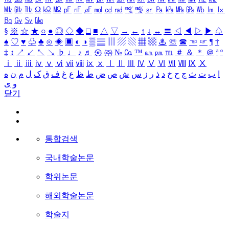
㎒
㎓
㎔
Ω
㏀
㏁
㎊
㎋
㎌
㏖
㏅
㎭
㎮
㎯
㏛
㎩
㎪
㎫
㎬
㏝
㏐
㏓
㏃
㏉
㏜
㏆
§
※
☆
★
○
●
◎
◇
◆
□
■
△
▽
→
←
↑
↓
↔
〓
◁
◀
▷
▶
♤
♠
♡
♥
♧
♣
⊙
◈
▣
◐
◑
▒
▤
▥
▨
▧
▦
▩
♨
☏
☎
☜
☞
¶
†
‡
↕
↗
↙
↖
↘
♭
♩
♪
♬
㉿
㈜
№
㏇
™
㏂
㏘
℡
＃
＆
＊
＠
ª
º
ⅰ
ⅱ
ⅲ
ⅳ
ⅴ
ⅵ
ⅶ
ⅷ
ⅸ
ⅹ
Ⅰ
Ⅱ
Ⅲ
Ⅳ
Ⅴ
Ⅵ
Ⅶ
Ⅷ
Ⅸ
Ⅹ
ا
ب
ت
ث
ج
ح
خ
د
ذ
ر
ز
س
ش
ص
ض
ط
ظ
ع
غ
ف
ق
ک
ل
م
ن
ه
و
ی
닫기
통합검색
국내학술논문
학위논문
해외학술논문
학술지