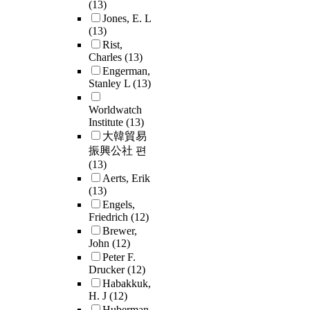
(13)
Jones, E. L
(13)
Rist,
Charles
(13)
Engerman,
Stanley L
(13)
Worldwatch
Institute
(13)
大韓貿易
振興公社 편
(13)
Aerts, Erik
(13)
Engels,
Friedrich
(12)
Brewer,
John
(12)
Peter F.
Drucker
(12)
Habakkuk,
H. J
(12)
Huberman,