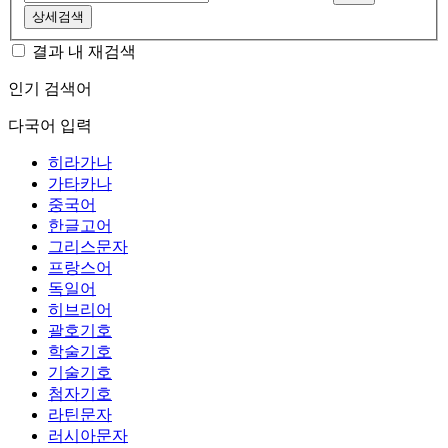
상세검색
결과 내 재검색
인기 검색어
다국어 입력
히라가나
가타카나
중국어
한글고어
그리스문자
프랑스어
독일어
히브리어
괄호기호
학술기호
기술기호
첨자기호
라틴문자
러시아문자