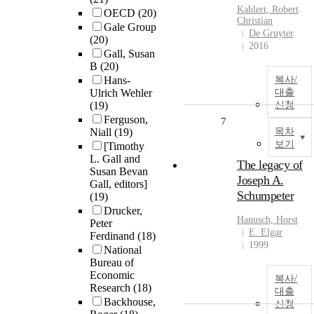
Kahlert, Robert
OECD
(20)
Christian
Gale Group
De Gruyter
(20)
2016
Gall, Susan
B
(20)
Hans-
복사/
Ulrich Wehler
대출
(19)
신청
Ferguson,
7
Niall
(19)
목차
보기
[Timothy
L. Gall and
The legacy of
Susan Bevan
Joseph A.
Gall, editors]
Schumpeter
(19)
Drucker,
Hanusch, Horst
Peter
E. Elgar
Ferdinand
(18)
1999
National
Bureau of
Economic
복사/
Research
(18)
대출
Backhouse,
신청