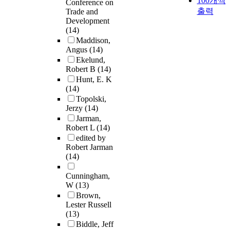
100개씩
Conference on
출력
Trade and
Development
(14)
Maddison,
Angus
(14)
Ekelund,
Robert B
(14)
Hunt, E. K
(14)
Topolski,
Jerzy
(14)
Jarman,
Robert L
(14)
edited by
Robert Jarman
(14)
Cunningham,
W
(13)
Brown,
Lester Russell
(13)
Biddle, Jeff