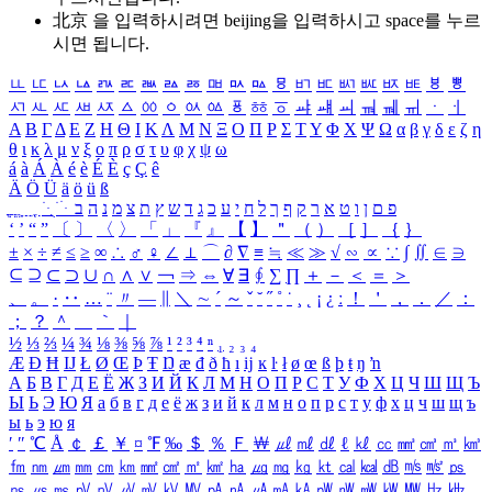
北京 을 입력하시려면
beijing
을 입력하시고 space를 누르
시면 됩니다.
ㅥ
ㅦ
ㅧ
ㅨ
ㅩ
ㅪ
ㅫ
ㅬ
ㅭ
ㅮ
ㅯ
ㅰ
ㅱ
ㅲ
ㅳ
ㅴ
ㅵ
ㅶ
ㅷ
ㅸ
ㅹ
ㅺ
ㅻ
ㅼ
ㅽ
ㅾ
ㅿ
ㆀ
ㆁ
ㆂ
ㆃ
ㆄ
ㆅ
ㆆ
ㆇ
ㆈ
ㆉ
ㆊ
ㆋ
ㆌ
ㆍ
ㆎ
Α
Β
Γ
Δ
Ε
Ζ
Η
Θ
Ι
Κ
Λ
Μ
Ν
Ξ
Ο
Π
Ρ
Σ
Τ
Υ
Φ
Χ
Ψ
Ω
α
β
γ
δ
ε
ζ
η
θ
ι
κ
λ
μ
ν
ξ
ο
π
ρ
σ
τ
υ
φ
χ
ψ
ω
á
à
Á
À
é
è
É
È
ç
Ç
ê
Ä
Ö
Ü
ä
ö
ü
ß
ְ
ֳ
ֲ
ֱ
ָ
ַ
ֵ
ֶ
ִ
ֹ
ּ
ֻ
ׂ
ׁ
ּ
ב
ה
נ
מ
צ
ת
ץ
ש
ד
ג
כ
ע
י
ח
ל
ך
ף
ק
ר
א
ט
ו
ן
ם
פ
‘
’
“
”
〔
〕
〈
〉
「
」
『
』
【
】
＂
（
）
［
］
｛
｝
±
×
÷
≠
≤
≥
∞
∴
♂
♀
∠
⊥
⌒
∂
∇
≡
≒
≪
≫
√
∽
∝
∵
∫
∬
∈
∋
⊆
⊇
⊂
⊃
∪
∩
∧
∨
￢
⇒
⇔
∀
∃
∮
∑
∏
＋
－
＜
＝
＞
、
。
·
‥
…
¨
〃
―
∥
＼
∼
´
～
ˇ
˘
˝
˚
˙
¸
˛
¡
¿
ː
！
＇
，
．
／
：
；
？
＾
＿
｀
｜
½
⅓
⅔
¼
¾
⅛
⅜
⅝
⅞
¹
²
³
⁴
ⁿ
₁
₂
₃
₄
Æ
Ð
Ħ
Ĳ
Ł
Ø
Œ
Þ
Ŧ
Ŋ
æ
đ
ð
ħ
ı
ĳ
ĸ
ŀ
ł
ø
œ
ß
þ
ŧ
ŋ
ŉ
А
Б
В
Г
Д
Е
Ё
Ж
З
И
Й
К
Л
М
Н
О
П
Р
С
Т
У
Ф
Х
Ц
Ч
Ш
Щ
Ъ
Ы
Ь
Э
Ю
Я
а
б
в
г
д
е
ё
ж
з
и
й
к
л
м
н
о
п
р
с
т
у
ф
х
ц
ч
ш
щ
ъ
ы
ь
э
ю
я
′
″
℃
Å
￠
￡
￥
¤
℉
‰
＄
％
Ｆ
￦
㎕
㎖
㎗
ℓ
㎘
㏄
㎣
㎤
㎥
㎦
㎙
㎚
㎛
㎜
㎝
㎞
㎟
㎠
㎡
㎢
㏊
㎍
㎎
㎏
㏏
㎈
㎉
㏈
㎧
㎨
㎰
㎱
㎲
㎳
㎴
㎵
㎶
㎷
㎸
㎹
㎀
㎁
㎂
㎃
㎄
㎺
㎻
㎽
㎾
㎿
㎐
㎑