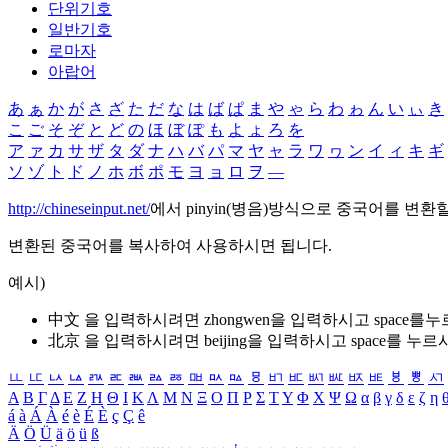
단위기호
일반기호
로마자
아랍어
あ
ぁ
か
が
さ
ざ
た
だ
な
は
ば
ぱ
ま
や
ゃ
ら
わ
ゎ
ん
い
ぃ
き
こ
ご
そ
ぞ
と
ど
の
ほ
ぼ
ぽ
も
よ
ょ
ろ
を
ア
ァ
カ
サ
ザ
タ
ダ
ナ
ハ
バ
パ
マ
ヤ
ャ
ラ
ワ
ヮ
ン
イ
ィ
キ
ギ
ソ
ゾ
ト
ド
ノ
ホ
ボ
ポ
モ
ヨ
ョ
ロ
ヲ
―
http://chineseinput.net/
에서 pinyin(병음)방식으로 중국어를 변환
변환된 중국어를 복사하여 사용하시면 됩니다.
예시)
中文 을 입력하시려면
zhongwen
을 입력하시고 space를
北京 을 입력하시려면
beijing
을 입력하시고 space를 누르
ㅥ
ㅦ
ㅧ
ㅨ
ㅩ
ㅪ
ㅫ
ㅬ
ㅭ
ㅮ
ㅯ
ㅰ
ㅱ
ㅲ
ㅳ
ㅴ
ㅵ
ㅶ
ㅷ
ㅸ
ㅹ
ㅺ
Α
Β
Γ
Δ
Ε
Ζ
Η
Θ
Ι
Κ
Λ
Μ
Ν
Ξ
Ο
Π
Ρ
Σ
Τ
Υ
Φ
Χ
Ψ
Ω
α
β
γ
δ
ε
ζ
η
á
à
Á
À
é
è
É
È
ç
Ç
ê
Ä
Ö
Ü
ä
ö
ü
ß