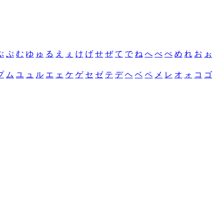
ぶ
ぷ
む
ゆ
ゅ
る
え
ぇ
け
げ
せ
ぜ
て
で
ね
へ
べ
ぺ
め
れ
お
ぉ
プ
ム
ユ
ュ
ル
エ
ェ
ケ
ゲ
セ
ゼ
テ
デ
ヘ
ベ
ペ
メ
レ
オ
ォ
コ
ゴ