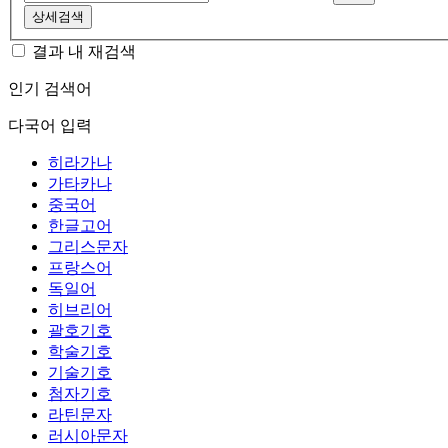
상세검색
결과 내 재검색
인기 검색어
다국어 입력
히라가나
가타카나
중국어
한글고어
그리스문자
프랑스어
독일어
히브리어
괄호기호
학술기호
기술기호
첨자기호
라틴문자
러시아문자