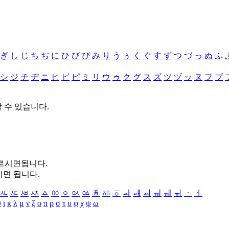
ぎ
し
じ
ち
ぢ
に
ひ
び
ぴ
み
り
う
ぅ
く
ぐ
す
ず
つ
づ
っ
ぬ
ふ
シ
ジ
チ
ヂ
ニ
ヒ
ビ
ピ
ミ
リ
ウ
ゥ
ク
グ
ス
ズ
ツ
ヅ
ッ
ヌ
フ
ブ
할 수 있습니다.
누르시면됩니다.
시면 됩니다.
ㅻ
ㅼ
ㅽ
ㅾ
ㅿ
ㆀ
ㆁ
ㆂ
ㆃ
ㆄ
ㆅ
ㆆ
ㆇ
ㆈ
ㆉ
ㆊ
ㆋ
ㆌ
ㆍ
ㆎ
θ
ι
κ
λ
μ
ν
ξ
ο
π
ρ
σ
τ
υ
φ
χ
ψ
ω