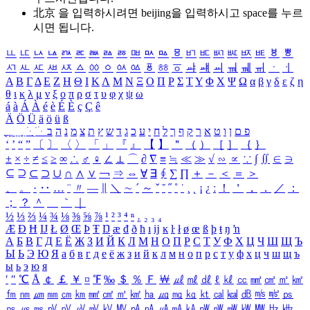
北京 을 입력하시려면
beijing
을 입력하시고 space를 누르
시면 됩니다.
ㅥ
ㅦ
ㅧ
ㅨ
ㅩ
ㅪ
ㅫ
ㅬ
ㅭ
ㅮ
ㅯ
ㅰ
ㅱ
ㅲ
ㅳ
ㅴ
ㅵ
ㅶ
ㅷ
ㅸ
ㅹ
ㅺ
ㅻ
ㅼ
ㅽ
ㅾ
ㅿ
ㆀ
ㆁ
ㆂ
ㆃ
ㆄ
ㆅ
ㆆ
ㆇ
ㆈ
ㆉ
ㆊ
ㆋ
ㆌ
ㆍ
ㆎ
Α
Β
Γ
Δ
Ε
Ζ
Η
Θ
Ι
Κ
Λ
Μ
Ν
Ξ
Ο
Π
Ρ
Σ
Τ
Υ
Φ
Χ
Ψ
Ω
α
β
γ
δ
ε
ζ
η
θ
ι
κ
λ
μ
ν
ξ
ο
π
ρ
σ
τ
υ
φ
χ
ψ
ω
á
à
Á
À
é
è
É
È
ç
Ç
ê
Ä
Ö
Ü
ä
ö
ü
ß
ְ
ֳ
ֲ
ֱ
ָ
ַ
ֵ
ֶ
ִ
ֹ
ּ
ֻ
ׂ
ׁ
ּ
ב
ה
נ
מ
צ
ת
ץ
ש
ד
ג
כ
ע
י
ח
ל
ך
ף
ק
ר
א
ט
ו
ן
ם
פ
‘
’
“
”
〔
〕
〈
〉
「
」
『
』
【
】
＂
（
）
［
］
｛
｝
±
×
÷
≠
≤
≥
∞
∴
♂
♀
∠
⊥
⌒
∂
∇
≡
≒
≪
≫
√
∽
∝
∵
∫
∬
∈
∋
⊆
⊇
⊂
⊃
∪
∩
∧
∨
￢
⇒
⇔
∀
∃
∮
∑
∏
＋
－
＜
＝
＞
、
。
·
‥
…
¨
〃
―
∥
＼
∼
´
～
ˇ
˘
˝
˚
˙
¸
˛
¡
¿
ː
！
＇
，
．
／
：
；
？
＾
＿
｀
｜
½
⅓
⅔
¼
¾
⅛
⅜
⅝
⅞
¹
²
³
⁴
ⁿ
₁
₂
₃
₄
Æ
Ð
Ħ
Ĳ
Ł
Ø
Œ
Þ
Ŧ
Ŋ
æ
đ
ð
ħ
ı
ĳ
ĸ
ŀ
ł
ø
œ
ß
þ
ŧ
ŋ
ŉ
А
Б
В
Г
Д
Е
Ё
Ж
З
И
Й
К
Л
М
Н
О
П
Р
С
Т
У
Ф
Х
Ц
Ч
Ш
Щ
Ъ
Ы
Ь
Э
Ю
Я
а
б
в
г
д
е
ё
ж
з
и
й
к
л
м
н
о
п
р
с
т
у
ф
х
ц
ч
ш
щ
ъ
ы
ь
э
ю
я
′
″
℃
Å
￠
￡
￥
¤
℉
‰
＄
％
Ｆ
￦
㎕
㎖
㎗
ℓ
㎘
㏄
㎣
㎤
㎥
㎦
㎙
㎚
㎛
㎜
㎝
㎞
㎟
㎠
㎡
㎢
㏊
㎍
㎎
㎏
㏏
㎈
㎉
㏈
㎧
㎨
㎰
㎱
㎲
㎳
㎴
㎵
㎶
㎷
㎸
㎹
㎀
㎁
㎂
㎃
㎄
㎺
㎻
㎽
㎾
㎿
㎐
㎑