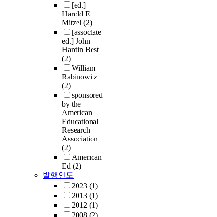
[ed.]
Harold E.
Mitzel
(2)
[associate
ed.] John
Hardin Best
(2)
William
Rabinowitz
(2)
sponsored
by the
American
Educational
Research
Association
(2)
American
Ed
(2)
발행연도
2023
(1)
2013
(1)
2012
(1)
2008
(2)