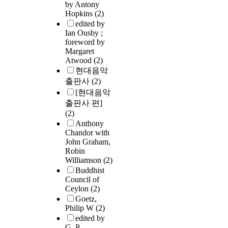
by Antony
Hopkins
(2)
edited by
Ian Ousby ;
foreword by
Margaret
Atwood
(2)
현대음악
출판사
(2)
[현대음악
출판사 편]
(2)
Anthony
Chandor with
John Graham,
Robin
Williamson
(2)
Buddhist
Council of
Ceylon
(2)
Goetz,
Philip W
(2)
edited by
G. P.