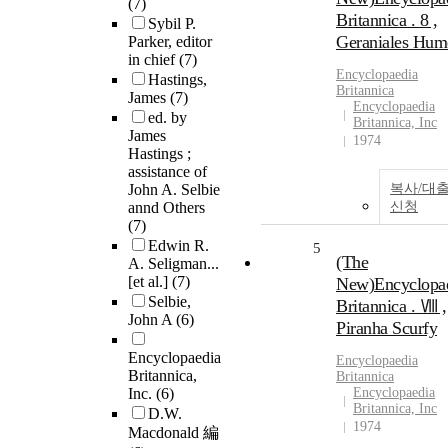
(7)
Britannica . 8 ,
Sybil P.
Geraniales Hum
Parker, editor
in chief
(7)
Encyclopaedia
Hastings,
Britannica
James
(7)
Encyclopaedia
ed. by
Britannica, Inc
James
1974
Hastings ;
assistance of
John A. Selbie
복사/대
annd Others
신청
(7)
Edwin R.
5
(The
A. Seligman...
[et al.]
(7)
New)Encyclopa
Selbie,
Britannica . Ⅷ ,
John A
(6)
Piranha Scurfy
Encyclopaedia
Encyclopaedia
Britannica,
Britannica
Inc.
(6)
Encyclopaedia
Britannica, Inc
D.W.
1974
Macdonald 編