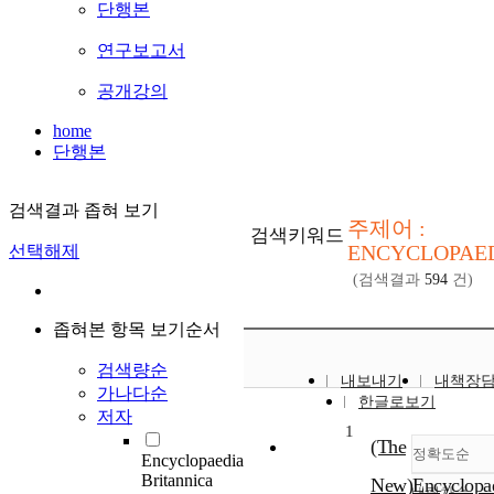
단행본
연구보고서
공개강의
home
단행본
검색결과 좁혀 보기
주제어 :
검색키워드
ENCYCLOPAE
선택해제
(검색결과
594
건)
좁혀본 항목 보기순서
검색량순
내보내기
내책장
가나다순
한글로보기
저자
1
(The
정확도순
Encyclopaedia
Britannica
New)Encyclopa
내림차순