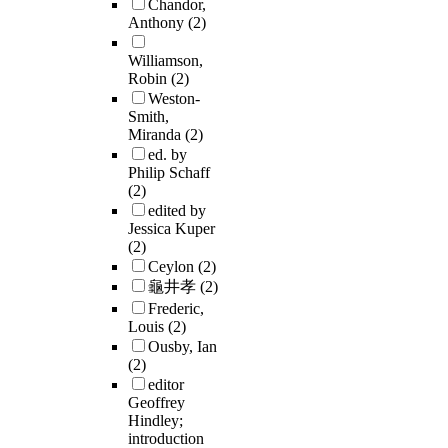
Chandor,
Anthony
(2)
Williamson,
Robin
(2)
Weston-
Smith,
Miranda
(2)
ed. by
Philip Schaff
(2)
edited by
Jessica Kuper
(2)
Ceylon
(2)
龜井孝
(2)
Frederic,
Louis
(2)
Ousby, Ian
(2)
editor
Geoffrey
Hindley;
introduction