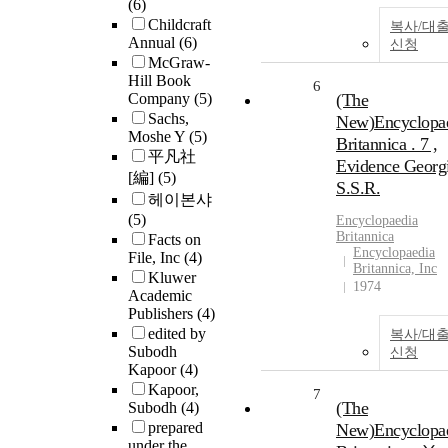
(6)
Childcraft
복사/대
Annual
(6)
신청
McGraw-
Hill Book
6
Company
(5)
(The
Sachs,
New)Encyclopa
Moshe Y
(5)
Britannica . 7 ,
平凡社
Evidence Georg
[編]
(5)
S.S.R.
헤이본샤
(5)
Encyclopaedia
Britannica
Facts on
Encyclopaedia
File, Inc
(4)
Britannica, Inc
Kluwer
1974
Academic
Publishers
(4)
edited by
복사/대
Subodh
신청
Kapoor
(4)
Kapoor,
7
(The
Subodh
(4)
prepared
New)Encyclopa
under the