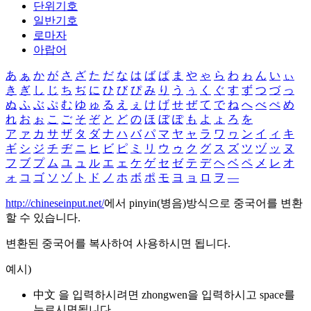
단위기호
일반기호
로마자
아랍어
あ
ぁ
か
が
さ
ざ
た
だ
な
は
ば
ぱ
ま
や
ゃ
ら
わ
ゎ
ん
い
ぃ
き
ぎ
し
じ
ち
ぢ
に
ひ
び
ぴ
み
り
う
ぅ
く
ぐ
す
ず
つ
づ
っ
ぬ
ふ
ぶ
ぷ
む
ゆ
ゅ
る
え
ぇ
け
げ
せ
ぜ
て
で
ね
へ
べ
ぺ
め
れ
お
ぉ
こ
ご
そ
ぞ
と
ど
の
ほ
ぼ
ぽ
も
よ
ょ
ろ
を
ア
ァ
カ
サ
ザ
タ
ダ
ナ
ハ
バ
パ
マ
ヤ
ャ
ラ
ワ
ヮ
ン
イ
ィ
キ
ギ
シ
ジ
チ
ヂ
ニ
ヒ
ビ
ピ
ミ
リ
ウ
ゥ
ク
グ
ス
ズ
ツ
ヅ
ッ
ヌ
フ
ブ
プ
ム
ユ
ュ
ル
エ
ェ
ケ
ゲ
セ
ゼ
テ
デ
ヘ
ベ
ペ
メ
レ
オ
ォ
コ
ゴ
ソ
ゾ
ト
ド
ノ
ホ
ボ
ポ
モ
ヨ
ョ
ロ
ヲ
―
http://chineseinput.net/
에서 pinyin(병음)방식으로 중국어를 변환
할 수 있습니다.
변환된 중국어를 복사하여 사용하시면 됩니다.
예시)
中文 을 입력하시려면
zhongwen
을 입력하시고 space를
누르시면됩니다.