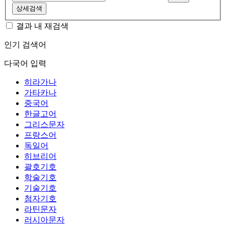
상세검색
결과 내 재검색
인기 검색어
다국어 입력
히라가나
가타카나
중국어
한글고어
그리스문자
프랑스어
독일어
히브리어
괄호기호
학술기호
기술기호
첨자기호
라틴문자
러시아문자