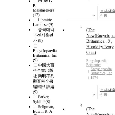
ed. by G.
P.
Malalasekera
복사/대
(12)
신청
Librairie
Larousse
(9)
3
(The
중국대백
과전서출판
New)Encyclopa
사
(9)
Britannica . 9 ,
Humidity Ivory
Encyclopaedia
Coast
Britannica, Inc
(9)
Encyclopaedia
中國大百
Britannica
Encyclopaedia
科全書出版
Britannica, Inc
社 簡明不列
1974
顚百科全書
編輯部 譯編
복사/대
(9)
신청
Parker,
Sybil P
(8)
4
Seligman,
(The
Edwin R. A
New)Encyclopa