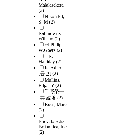
Malalasekera
(2)
Nikol'skil,
S. M
(2)
Rabinowitz,
William
(2)
ed.Philip
W.Goetz
(2)
T.R.
Halliday
(2)
K. Adler
[공편]
(2)
Mullins,
Edgar Y
(2)
千野榮一
[共]編著
(2)
Boes, Marc
(2)
Encyclopadia
Britannica, Inc
(2)