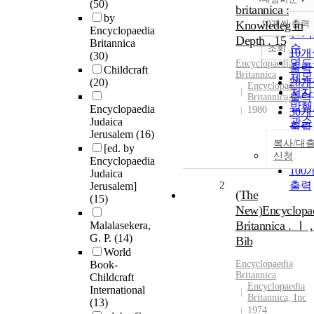
(50)
정확
britannica :
by
순
Knowledeg in
10개씩 출력
내림
Encyclopaedia
인기
Depth . 15
Britannica
순
조회
10
(30)
연도
Encyclopaedia
출력
Childcraft
Britannica
제목
(20)
20
Encyclopaedia
저자
출력
Britannica,Inc.
발행
Encyclopaedia
1980
30
Judaica
관순
출력
Jerusalem
(16)
50
복사/대
[ed. by
출력
신청
Encyclopaedia
100
Judaica
2
출력
Jerusalem]
(The
(15)
New)Encyclopa
Britannica . Ⅰ 
Malalasekera,
G. P.
(14)
Bib
World
Book-
Encyclopaedia
Britannica
Childcraft
Encyclopaedia
International
Britannica, Inc
(13)
1974