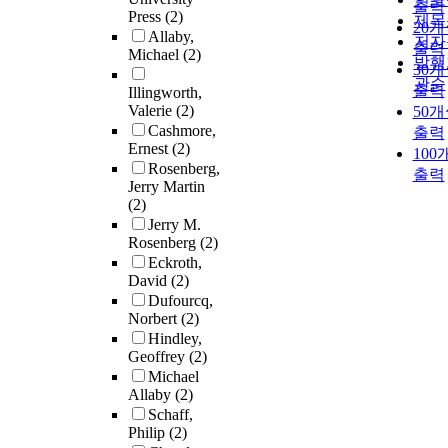
출력
Press
(2)
제목
20
Allaby,
저자
출력
Michael
(2)
발행
30
관순
출력
Illingworth,
Valerie
(2)
50
Cashmore,
출력
Ernest
(2)
100
Rosenberg,
출력
Jerry Martin
(2)
Jerry M.
Rosenberg
(2)
Eckroth,
David
(2)
Dufourcq,
Norbert
(2)
Hindley,
Geoffrey
(2)
Michael
Allaby
(2)
Schaff,
Philip
(2)