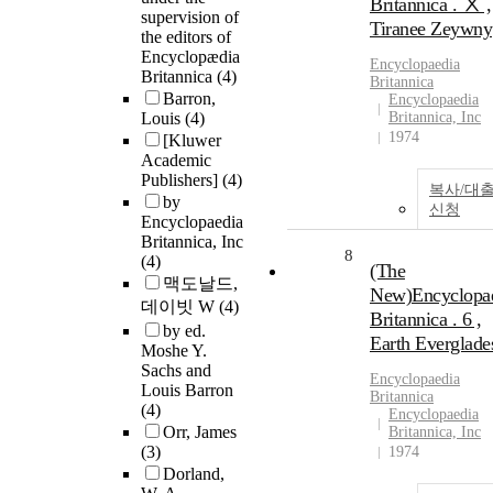
Britannica . Ⅹ ,
supervision of
Tiranee Zeywny
the editors of
Encyclopædia
Encyclopaedia
Britannica
(4)
Britannica
Barron,
Encyclopaedia
Louis
(4)
Britannica, Inc
1974
[Kluwer
Academic
Publishers]
(4)
복사/대
by
신청
Encyclopaedia
Britannica, Inc
8
(4)
(The
맥도날드,
New)Encyclopa
데이빗 W
(4)
Britannica . 6 ,
by ed.
Earth Everglade
Moshe Y.
Sachs and
Encyclopaedia
Louis Barron
Britannica
(4)
Encyclopaedia
Orr, James
Britannica, Inc
(3)
1974
Dorland,