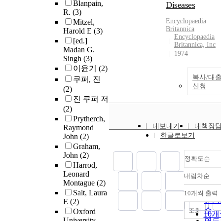
Blanpain,
Diseases
R.
(3)
Encyclopaedia
Mitzel,
Britannica
Harold E
(3)
Encyclopaedia
[ed.]
Britannica, Inc
Madan G.
1974
Singh
(3)
이윤기
(2)
복사/대
쿠퍼, 진
신청
(2)
진 쿠퍼 저
(2)
Prytherch,
내보내기
내책장
Raymond
한글로보기
John
(2)
Graham,
John
(2)
정확도순
Harrod,
Leonard
내림차순
정확
Montague
(2)
순
Salt, Laura
10개씩 출력
내림
인기
E
(2)
순
조회
Oxford
10
University
연도