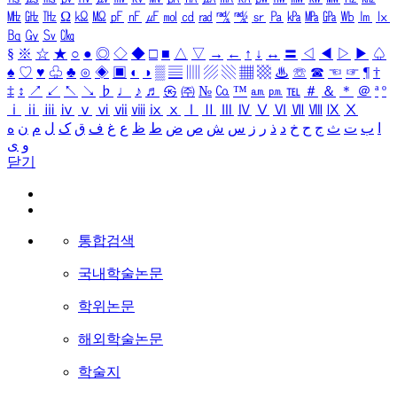
㎒
㎓
㎔
Ω
㏀
㏁
㎊
㎋
㎌
㏖
㏅
㎭
㎮
㎯
㏛
㎩
㎪
㎫
㎬
㏝
㏐
㏓
㏃
㏉
㏜
㏆
§
※
☆
★
○
●
◎
◇
◆
□
■
△
▽
→
←
↑
↓
↔
〓
◁
◀
▷
▶
♤
♠
♡
♥
♧
♣
⊙
◈
▣
◐
◑
▒
▤
▥
▨
▧
▦
▩
♨
☏
☎
☜
☞
¶
†
‡
↕
↗
↙
↖
↘
♭
♩
♪
♬
㉿
㈜
№
㏇
™
㏂
㏘
℡
＃
＆
＊
＠
ª
º
ⅰ
ⅱ
ⅲ
ⅳ
ⅴ
ⅵ
ⅶ
ⅷ
ⅸ
ⅹ
Ⅰ
Ⅱ
Ⅲ
Ⅳ
Ⅴ
Ⅵ
Ⅶ
Ⅷ
Ⅸ
Ⅹ
ا
ب
ت
ث
ج
ح
خ
د
ذ
ر
ز
س
ش
ص
ض
ط
ظ
ع
غ
ف
ق
ک
ل
م
ن
ه
و
ی
닫기
통합검색
국내학술논문
학위논문
해외학술논문
학술지