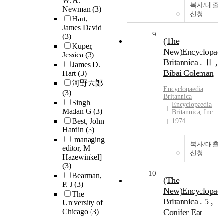
W. A.
복사/대
Newman
(3)
신청
Hart,
James David
9
(3)
(The
Kuper,
New)Encyclopa
Jessica
(3)
Britannica . Ⅱ ,
James D.
Bibai Coleman
Hart
(3)
河野六郞
Encyclopaedia
(3)
Britannica
Singh,
Encyclopaedia
Madan G
(3)
Britannica, Inc
Best, John
1974
Hardin
(3)
[managing
복사/대
editor, M.
신청
Hazewinkel]
(3)
10
Bearman,
(The
P. J
(3)
New)Encyclopa
The
Britannica . 5 ,
University of
Chicago
(3)
Conifer Ear