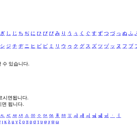
ぎ
し
じ
ち
ぢ
に
ひ
び
ぴ
み
り
う
ぅ
く
ぐ
す
ず
つ
づ
っ
ぬ
ふ
シ
ジ
チ
ヂ
ニ
ヒ
ビ
ピ
ミ
リ
ウ
ゥ
ク
グ
ス
ズ
ツ
ヅ
ッ
ヌ
フ
ブ
할 수 있습니다.
누르시면됩니다.
시면 됩니다.
ㅻ
ㅼ
ㅽ
ㅾ
ㅿ
ㆀ
ㆁ
ㆂ
ㆃ
ㆄ
ㆅ
ㆆ
ㆇ
ㆈ
ㆉ
ㆊ
ㆋ
ㆌ
ㆍ
ㆎ
θ
ι
κ
λ
μ
ν
ξ
ο
π
ρ
σ
τ
υ
φ
χ
ψ
ω