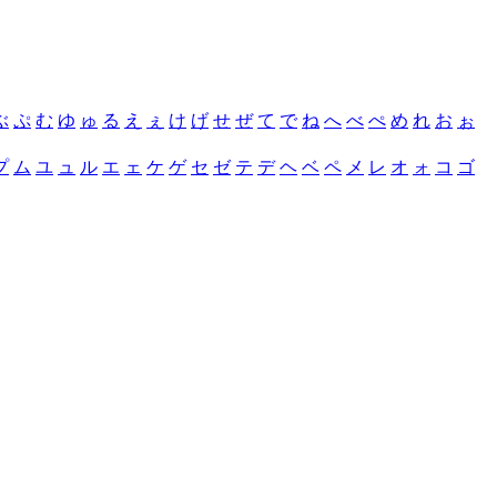
ぶ
ぷ
む
ゆ
ゅ
る
え
ぇ
け
げ
せ
ぜ
て
で
ね
へ
べ
ぺ
め
れ
お
ぉ
プ
ム
ユ
ュ
ル
エ
ェ
ケ
ゲ
セ
ゼ
テ
デ
ヘ
ベ
ペ
メ
レ
オ
ォ
コ
ゴ