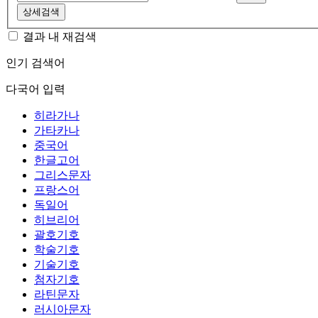
상세검색
결과 내 재검색
인기 검색어
다국어 입력
히라가나
가타카나
중국어
한글고어
그리스문자
프랑스어
독일어
히브리어
괄호기호
학술기호
기술기호
첨자기호
라틴문자
러시아문자