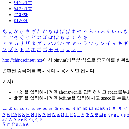
단위기호
일반기호
로마자
아랍어
あ
ぁ
か
が
さ
ざ
た
だ
な
は
ば
ぱ
ま
や
ゃ
ら
わ
ゎ
ん
い
ぃ
き
こ
ご
そ
ぞ
と
ど
の
ほ
ぼ
ぽ
も
よ
ょ
ろ
を
ア
ァ
カ
サ
ザ
タ
ダ
ナ
ハ
バ
パ
マ
ヤ
ャ
ラ
ワ
ヮ
ン
イ
ィ
キ
ギ
ソ
ゾ
ト
ド
ノ
ホ
ボ
ポ
モ
ヨ
ョ
ロ
ヲ
―
http://chineseinput.net/
에서 pinyin(병음)방식으로 중국어를 변환
변환된 중국어를 복사하여 사용하시면 됩니다.
예시)
中文 을 입력하시려면
zhongwen
을 입력하시고 space를
北京 을 입력하시려면
beijing
을 입력하시고 space를 누르
ㅥ
ㅦ
ㅧ
ㅨ
ㅩ
ㅪ
ㅫ
ㅬ
ㅭ
ㅮ
ㅯ
ㅰ
ㅱ
ㅲ
ㅳ
ㅴ
ㅵ
ㅶ
ㅷ
ㅸ
ㅹ
ㅺ
Α
Β
Γ
Δ
Ε
Ζ
Η
Θ
Ι
Κ
Λ
Μ
Ν
Ξ
Ο
Π
Ρ
Σ
Τ
Υ
Φ
Χ
Ψ
Ω
α
β
γ
δ
ε
ζ
η
á
à
Á
À
é
è
É
È
ç
Ç
ê
Ä
Ö
Ü
ä
ö
ü
ß