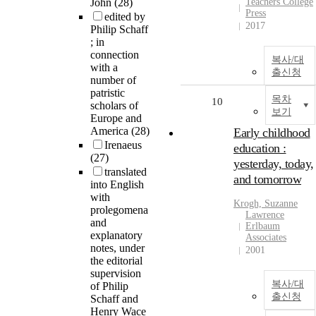
John
(28)
Teachers College
Press
edited by
2017
Philip Schaff
; in
connection
복사/대
with a
출신청
number of
patristic
목차
10
scholars of
보기
Europe and
America
(28)
Early childhood
Irenaeus
education :
(27)
yesterday, today,
translated
and tomorrow
into English
with
Krogh, Suzanne
prolegomena
Lawrence
and
Erlbaum
explanatory
Associates
notes, under
2001
the editorial
supervision
복사/대
of Philip
출신청
Schaff and
Henry Wace