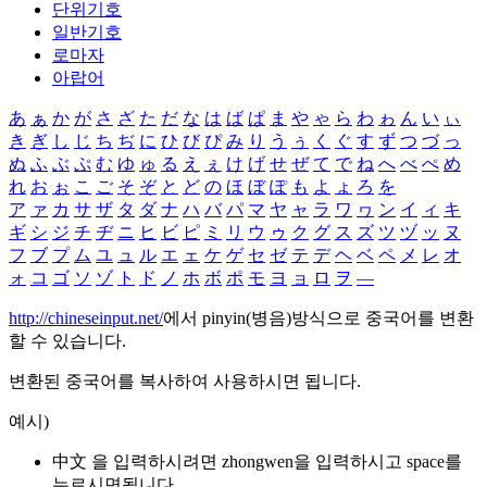
단위기호
일반기호
로마자
아랍어
あ
ぁ
か
が
さ
ざ
た
だ
な
は
ば
ぱ
ま
や
ゃ
ら
わ
ゎ
ん
い
ぃ
き
ぎ
し
じ
ち
ぢ
に
ひ
び
ぴ
み
り
う
ぅ
く
ぐ
す
ず
つ
づ
っ
ぬ
ふ
ぶ
ぷ
む
ゆ
ゅ
る
え
ぇ
け
げ
せ
ぜ
て
で
ね
へ
べ
ぺ
め
れ
お
ぉ
こ
ご
そ
ぞ
と
ど
の
ほ
ぼ
ぽ
も
よ
ょ
ろ
を
ア
ァ
カ
サ
ザ
タ
ダ
ナ
ハ
バ
パ
マ
ヤ
ャ
ラ
ワ
ヮ
ン
イ
ィ
キ
ギ
シ
ジ
チ
ヂ
ニ
ヒ
ビ
ピ
ミ
リ
ウ
ゥ
ク
グ
ス
ズ
ツ
ヅ
ッ
ヌ
フ
ブ
プ
ム
ユ
ュ
ル
エ
ェ
ケ
ゲ
セ
ゼ
テ
デ
ヘ
ベ
ペ
メ
レ
オ
ォ
コ
ゴ
ソ
ゾ
ト
ド
ノ
ホ
ボ
ポ
モ
ヨ
ョ
ロ
ヲ
―
http://chineseinput.net/
에서 pinyin(병음)방식으로 중국어를 변환
할 수 있습니다.
변환된 중국어를 복사하여 사용하시면 됩니다.
예시)
中文 을 입력하시려면
zhongwen
을 입력하시고 space를
누르시면됩니다.