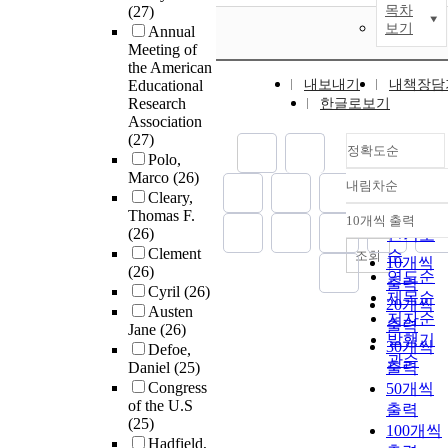
(27)
목차
보기
Annual
Meeting of
the American
Educational
내보내기
내책장담
Research
한글로보기
Association
(27)
정확도순
Polo,
Marco
(26)
내림차순
정확도
Cleary,
순
Thomas F.
10개씩 출력
내림차
(26)
인기도
Clement
순
조회
10개씩
(26)
연도순
출력
Cyril
(26)
제목순
20개씩
Austen
저자순
출력
Jane
(26)
발행기
30개씩
Defoe,
관순
Daniel
(25)
출력
Congress
50개씩
of the U.S
출력
(25)
100개씩
Hadfield,