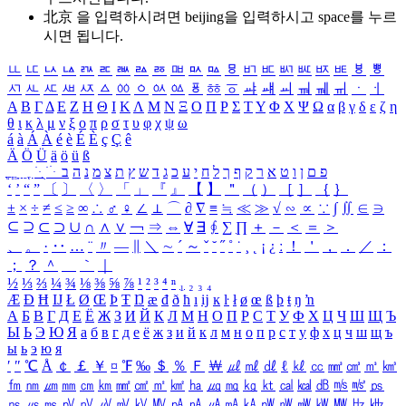
北京 을 입력하시려면
beijing
을 입력하시고 space를 누르
시면 됩니다.
ㅥ
ㅦ
ㅧ
ㅨ
ㅩ
ㅪ
ㅫ
ㅬ
ㅭ
ㅮ
ㅯ
ㅰ
ㅱ
ㅲ
ㅳ
ㅴ
ㅵ
ㅶ
ㅷ
ㅸ
ㅹ
ㅺ
ㅻ
ㅼ
ㅽ
ㅾ
ㅿ
ㆀ
ㆁ
ㆂ
ㆃ
ㆄ
ㆅ
ㆆ
ㆇ
ㆈ
ㆉ
ㆊ
ㆋ
ㆌ
ㆍ
ㆎ
Α
Β
Γ
Δ
Ε
Ζ
Η
Θ
Ι
Κ
Λ
Μ
Ν
Ξ
Ο
Π
Ρ
Σ
Τ
Υ
Φ
Χ
Ψ
Ω
α
β
γ
δ
ε
ζ
η
θ
ι
κ
λ
μ
ν
ξ
ο
π
ρ
σ
τ
υ
φ
χ
ψ
ω
á
à
Á
À
é
è
É
È
ç
Ç
ê
Ä
Ö
Ü
ä
ö
ü
ß
ְ
ֳ
ֲ
ֱ
ָ
ַ
ֵ
ֶ
ִ
ֹ
ּ
ֻ
ׂ
ׁ
ּ
ב
ה
נ
מ
צ
ת
ץ
ש
ד
ג
כ
ע
י
ח
ל
ך
ף
ק
ר
א
ט
ו
ן
ם
פ
‘
’
“
”
〔
〕
〈
〉
「
」
『
』
【
】
＂
（
）
［
］
｛
｝
±
×
÷
≠
≤
≥
∞
∴
♂
♀
∠
⊥
⌒
∂
∇
≡
≒
≪
≫
√
∽
∝
∵
∫
∬
∈
∋
⊆
⊇
⊂
⊃
∪
∩
∧
∨
￢
⇒
⇔
∀
∃
∮
∑
∏
＋
－
＜
＝
＞
、
。
·
‥
…
¨
〃
―
∥
＼
∼
´
～
ˇ
˘
˝
˚
˙
¸
˛
¡
¿
ː
！
＇
，
．
／
：
；
？
＾
＿
｀
｜
½
⅓
⅔
¼
¾
⅛
⅜
⅝
⅞
¹
²
³
⁴
ⁿ
₁
₂
₃
₄
Æ
Ð
Ħ
Ĳ
Ł
Ø
Œ
Þ
Ŧ
Ŋ
æ
đ
ð
ħ
ı
ĳ
ĸ
ŀ
ł
ø
œ
ß
þ
ŧ
ŋ
ŉ
А
Б
В
Г
Д
Е
Ё
Ж
З
И
Й
К
Л
М
Н
О
П
Р
С
Т
У
Ф
Х
Ц
Ч
Ш
Щ
Ъ
Ы
Ь
Э
Ю
Я
а
б
в
г
д
е
ё
ж
з
и
й
к
л
м
н
о
п
р
с
т
у
ф
х
ц
ч
ш
щ
ъ
ы
ь
э
ю
я
′
″
℃
Å
￠
￡
￥
¤
℉
‰
＄
％
Ｆ
￦
㎕
㎖
㎗
ℓ
㎘
㏄
㎣
㎤
㎥
㎦
㎙
㎚
㎛
㎜
㎝
㎞
㎟
㎠
㎡
㎢
㏊
㎍
㎎
㎏
㏏
㎈
㎉
㏈
㎧
㎨
㎰
㎱
㎲
㎳
㎴
㎵
㎶
㎷
㎸
㎹
㎀
㎁
㎂
㎃
㎄
㎺
㎻
㎽
㎾
㎿
㎐
㎑