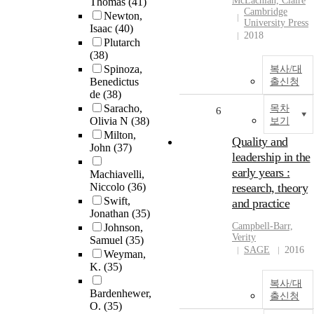
McLachlan, Claire
Thomas
(41)
Cambridge
Newton,
University Press
Isaac
(40)
2018
Plutarch
(38)
Spinoza,
복사/대
Benedictus
출신청
de
(38)
Saracho,
목차
6
Olivia N
(38)
보기
Milton,
Quality and
John
(37)
leadership in the
early years :
Machiavelli,
Niccolo
(36)
research, theory
Swift,
and practice
Jonathan
(35)
Campbell-Barr,
Johnson,
Verity
Samuel
(35)
SAGE
2016
Weyman,
K.
(35)
복사/대
Bardenhewer,
출신청
O.
(35)