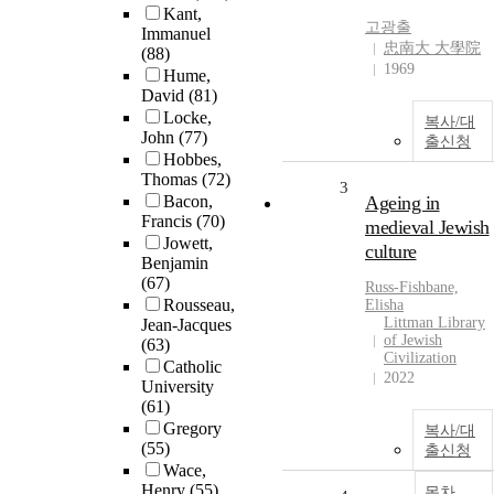
Kant,
고광출
Immanuel
忠南大 大學院
(88)
1969
Hume,
David
(81)
Locke,
복사/대
John
(77)
출신청
Hobbes,
Thomas
(72)
3
Bacon,
Ageing in
Francis
(70)
medieval Jewish
Jowett,
culture
Benjamin
(67)
Russ-Fishbane,
Rousseau,
Elisha
Littman Library
Jean-Jacques
of Jewish
(63)
Civilization
Catholic
2022
University
(61)
Gregory
복사/대
(55)
출신청
Wace,
Henry
(55)
목차