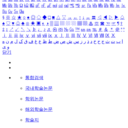
㎒
㎓
㎔
Ω
㏀
㏁
㎊
㎋
㎌
㏖
㏅
㎭
㎮
㎯
㏛
㎩
㎪
㎫
㎬
㏝
㏐
㏓
㏃
㏉
㏜
㏆
§
※
☆
★
○
●
◎
◇
◆
□
■
△
▽
→
←
↑
↓
↔
〓
◁
◀
▷
▶
♤
♠
♡
♥
♧
♣
⊙
◈
▣
◐
◑
▒
▤
▥
▨
▧
▦
▩
♨
☏
☎
☜
☞
¶
†
‡
↕
↗
↙
↖
↘
♭
♩
♪
♬
㉿
㈜
№
㏇
™
㏂
㏘
℡
＃
＆
＊
＠
ª
º
ⅰ
ⅱ
ⅲ
ⅳ
ⅴ
ⅵ
ⅶ
ⅷ
ⅸ
ⅹ
Ⅰ
Ⅱ
Ⅲ
Ⅳ
Ⅴ
Ⅵ
Ⅶ
Ⅷ
Ⅸ
Ⅹ
ا
ب
ت
ث
ج
ح
خ
د
ذ
ر
ز
س
ش
ص
ض
ط
ظ
ع
غ
ف
ق
ک
ل
م
ن
ه
و
ی
닫기
통합검색
국내학술논문
학위논문
해외학술논문
학술지