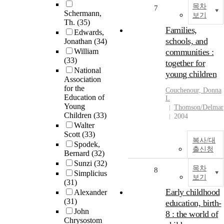
목차
7
Schermann,
보기
Th.
(35)
Families,
Edwards,
schools, and
Jonathan
(34)
William
communities :
(33)
together for
National
young children
Association
for the
Couchenour, Donna
Education of
L
Young
Thomson/Delmar
Children
(33)
2004
Walter
Scott
(33)
복사/대
Spodek,
출신청
Bernard
(32)
Sunzi
(32)
목차
8
Simplicius
보기
(31)
Early childhood
Alexander
(31)
education, birth-
John
8 : the world of
Chrysostom