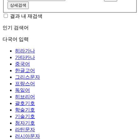
상세검색
결과 내 재검색
인기 검색어
다국어 입력
히라가나
가타카나
중국어
한글고어
그리스문자
프랑스어
독일어
히브리어
괄호기호
학술기호
기술기호
첨자기호
라틴문자
러시아문자