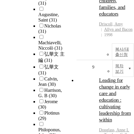
children,
(31)
families, and
educators
Augustine,
Saint
(31)
Driscoll, Amy
Nicholas
Allyn and Bacon
(31)
1998
Machiavelli,
Niccolò
(31)
복사/대
弘華文 主
출신청
編
(31)
목차
弘華文
9
보기
(31)
Calvin,
Leading for
Jean
(30)
change in early
Harrison,
care and
G. B
(30)
education :
Jerome
cultivating
(30)
leadership from
Plotinus
(29)
within
Philoponus,
Douglass, Anne L