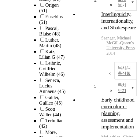
4
Origen
보기
(51)
Interlinguicity,
Eusebius
internationality,
(51)
and Shakespeare
Pascal,
Blaise
(48)
Saenger, Michael
Luther,
McGill-Queen's
Martin
(48)
University Press
Katz,
2014
Lilian G
(47)
Leibniz,
복사/대
Gottfried
출신청
Wilhelm
(46)
Seneca,
목차
Lucius
5
보기
Annaeus
(45)
Galilei,
Early childhood
Galileo
(45)
curriculum :
Scott
planning,
Walter
(44)
assessment and
Tertullian
(42)
implementation
More,