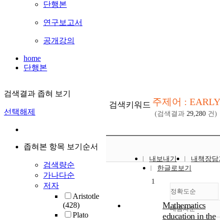
단행본
연구보고서
공개강의
home
단행본
검색결과 좁혀 보기
주제어 : EARLY
검색키워드
선택해제
(검색결과
29,280
건)
좁혀본 항목 보기순서
내보내기
내책장담
검색량순
한글로보기
가나다순
1
저자
정확도순
Aristotle
Mathematics
(428)
내림차순
정확도
Plato
education in the