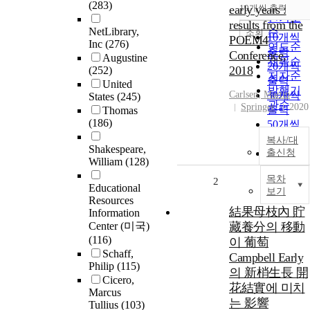
순
(283)
early years :
10개씩 출력
내림차
인기도
results from the
NetLibrary,
순
조회
10개씩
POEM4
Inc
(276)
연도순
출력
Conference,
Augustine
제목순
20개씩
2018
(252)
저자순
출력
United
발행기
Carlsen, Martin
30개씩
States
(245)
관순
Springer
2020
출력
Thomas
(186)
50개씩
출력
복사/대
Shakespeare,
출신청
100개씩
William
(128)
출력
목차
2
Educational
보기
Resources
結果母枝內 貯
Information
Center (미국)
藏養分의 移動
(116)
이 葡萄
Schaff,
Campbell Early
Philip
(115)
의 新梢生長 開
Cicero,
花結實에 미치
Marcus
는 影響
Tullius
(103)