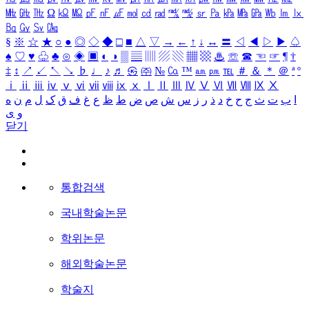
㎒
㎓
㎔
Ω
㏀
㏁
㎊
㎋
㎌
㏖
㏅
㎭
㎮
㎯
㏛
㎩
㎪
㎫
㎬
㏝
㏐
㏓
㏃
㏉
㏜
㏆
§
※
☆
★
○
●
◎
◇
◆
□
■
△
▽
→
←
↑
↓
↔
〓
◁
◀
▷
▶
♤
♠
♡
♥
♧
♣
⊙
◈
▣
◐
◑
▒
▤
▥
▨
▧
▦
▩
♨
☏
☎
☜
☞
¶
†
‡
↕
↗
↙
↖
↘
♭
♩
♪
♬
㉿
㈜
№
㏇
™
㏂
㏘
℡
＃
＆
＊
＠
ª
º
ⅰ
ⅱ
ⅲ
ⅳ
ⅴ
ⅵ
ⅶ
ⅷ
ⅸ
ⅹ
Ⅰ
Ⅱ
Ⅲ
Ⅳ
Ⅴ
Ⅵ
Ⅶ
Ⅷ
Ⅸ
Ⅹ
ا
ب
ت
ث
ج
ح
خ
د
ذ
ر
ز
س
ش
ص
ض
ط
ظ
ع
غ
ف
ق
ک
ل
م
ن
ه
و
ی
닫기
통합검색
국내학술논문
학위논문
해외학술논문
학술지