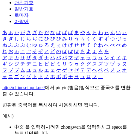
단위기호
일반기호
로마자
아랍어
あ
ぁ
か
が
さ
ざ
た
だ
な
は
ば
ぱ
ま
や
ゃ
ら
わ
ゎ
ん
い
ぃ
き
ぎ
し
じ
ち
ぢ
に
ひ
び
ぴ
み
り
う
ぅ
く
ぐ
す
ず
つ
づ
っ
ぬ
ふ
ぶ
ぷ
む
ゆ
ゅ
る
え
ぇ
け
げ
せ
ぜ
て
で
ね
へ
べ
ぺ
め
れ
お
ぉ
こ
ご
そ
ぞ
と
ど
の
ほ
ぼ
ぽ
も
よ
ょ
ろ
を
ア
ァ
カ
サ
ザ
タ
ダ
ナ
ハ
バ
パ
マ
ヤ
ャ
ラ
ワ
ヮ
ン
イ
ィ
キ
ギ
シ
ジ
チ
ヂ
ニ
ヒ
ビ
ピ
ミ
リ
ウ
ゥ
ク
グ
ス
ズ
ツ
ヅ
ッ
ヌ
フ
ブ
プ
ム
ユ
ュ
ル
エ
ェ
ケ
ゲ
セ
ゼ
テ
デ
ヘ
ベ
ペ
メ
レ
オ
ォ
コ
ゴ
ソ
ゾ
ト
ド
ノ
ホ
ボ
ポ
モ
ヨ
ョ
ロ
ヲ
―
http://chineseinput.net/
에서 pinyin(병음)방식으로 중국어를 변환
할 수 있습니다.
변환된 중국어를 복사하여 사용하시면 됩니다.
예시)
中文 을 입력하시려면
zhongwen
을 입력하시고 space를
누르시면됩니다.