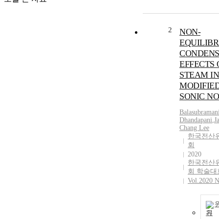
2
NON-
EQUILIB
CONDENS
EFFECTS 
STEAM IN
MODIFIE
SONIC N
Balasubraman
Dhandapani
,
J
Chang Lee
한국전산
회
2020
한국전산
회 학술
Vol.2020 
기