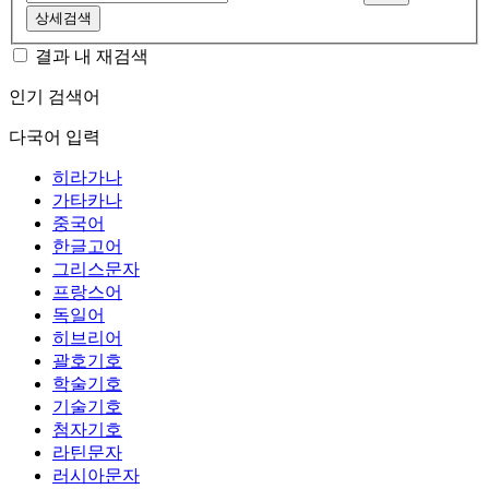
상세검색
결과 내 재검색
인기 검색어
다국어 입력
히라가나
가타카나
중국어
한글고어
그리스문자
프랑스어
독일어
히브리어
괄호기호
학술기호
기술기호
첨자기호
라틴문자
러시아문자