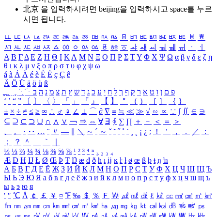
北京 을 입력하시려면
beijing
을 입력하시고 space를 누르
시면 됩니다.
ㅥ
ㅦ
ㅧ
ㅨ
ㅩ
ㅪ
ㅫ
ㅬ
ㅭ
ㅮ
ㅯ
ㅰ
ㅱ
ㅲ
ㅳ
ㅴ
ㅵ
ㅶ
ㅷ
ㅸ
ㅹ
ㅺ
ㅻ
ㅼ
ㅽ
ㅾ
ㅿ
ㆀ
ㆁ
ㆂ
ㆃ
ㆄ
ㆅ
ㆆ
ㆇ
ㆈ
ㆉ
ㆊ
ㆋ
ㆌ
ㆍ
ㆎ
Α
Β
Γ
Δ
Ε
Ζ
Η
Θ
Ι
Κ
Λ
Μ
Ν
Ξ
Ο
Π
Ρ
Σ
Τ
Υ
Φ
Χ
Ψ
Ω
α
β
γ
δ
ε
ζ
η
θ
ι
κ
λ
μ
ν
ξ
ο
π
ρ
σ
τ
υ
φ
χ
ψ
ω
á
à
Á
À
é
è
É
È
ç
Ç
ê
Ä
Ö
Ü
ä
ö
ü
ß
ְ
ֳ
ֲ
ֱ
ָ
ַ
ֵ
ֶ
ִ
ֹ
ּ
ֻ
ׂ
ׁ
ּ
ב
ה
נ
מ
צ
ת
ץ
ש
ד
ג
כ
ע
י
ח
ל
ך
ף
ק
ר
א
ט
ו
ן
ם
פ
‘
’
“
”
〔
〕
〈
〉
「
」
『
』
【
】
＂
（
）
［
］
｛
｝
±
×
÷
≠
≤
≥
∞
∴
♂
♀
∠
⊥
⌒
∂
∇
≡
≒
≪
≫
√
∽
∝
∵
∫
∬
∈
∋
⊆
⊇
⊂
⊃
∪
∩
∧
∨
￢
⇒
⇔
∀
∃
∮
∑
∏
＋
－
＜
＝
＞
、
。
·
‥
…
¨
〃
―
∥
＼
∼
´
～
ˇ
˘
˝
˚
˙
¸
˛
¡
¿
ː
！
＇
，
．
／
：
；
？
＾
＿
｀
｜
½
⅓
⅔
¼
¾
⅛
⅜
⅝
⅞
¹
²
³
⁴
ⁿ
₁
₂
₃
₄
Æ
Ð
Ħ
Ĳ
Ł
Ø
Œ
Þ
Ŧ
Ŋ
æ
đ
ð
ħ
ı
ĳ
ĸ
ŀ
ł
ø
œ
ß
þ
ŧ
ŋ
ŉ
А
Б
В
Г
Д
Е
Ё
Ж
З
И
Й
К
Л
М
Н
О
П
Р
С
Т
У
Ф
Х
Ц
Ч
Ш
Щ
Ъ
Ы
Ь
Э
Ю
Я
а
б
в
г
д
е
ё
ж
з
и
й
к
л
м
н
о
п
р
с
т
у
ф
х
ц
ч
ш
щ
ъ
ы
ь
э
ю
я
′
″
℃
Å
￠
￡
￥
¤
℉
‰
＄
％
Ｆ
￦
㎕
㎖
㎗
ℓ
㎘
㏄
㎣
㎤
㎥
㎦
㎙
㎚
㎛
㎜
㎝
㎞
㎟
㎠
㎡
㎢
㏊
㎍
㎎
㎏
㏏
㎈
㎉
㏈
㎧
㎨
㎰
㎱
㎲
㎳
㎴
㎵
㎶
㎷
㎸
㎹
㎀
㎁
㎂
㎃
㎄
㎺
㎻
㎽
㎾
㎿
㎐
㎑