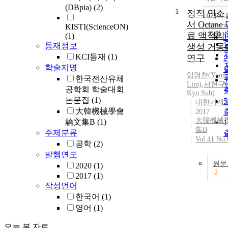
(DBpia)
(2)
1
정적 연소
10개씩
서 Octane
KISTI(ScienceON)
조회
료 액적의
(1)
등재정보
생성 거동
KCI등재
(1)
연구
학술지명
임영찬(Young
한국전산유체
Lim)
,
서현규(
공학회 학술대회
Kyu Suh)
논문집
(1)
대한기계
大韓機械學會
2017
大韓機械
論文集B
(1)
集B
주제분류
Vol.41 No.
공학
(2)
발행연도
원문
2020
(1)
2
2017
(1)
작성언어
한국어
(1)
영어
(1)
오늘 본 자료