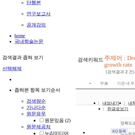
단행본
연구보고서
공개강의
home
국내학술논문
주제어 : Dro
검색결과 좁혀 보기
검색키워드
growth rate
선택해제
(검색결과
2
건)
무료
기관 내 
좁혀본 항목 보기순서
검색량순
내보내기
내
가나다순
한글로보기
원문유무
원문있음
(2)
정확도
원문제공처
누리미디어
내림차