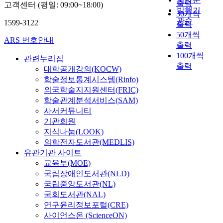
출력
고객센터 (평일: 09:00~18:00)
발행기
30개씩
관순
1599-3122
출력
50개씩
ARS 번호안내
출력
100개씩
관련누리집
출력
대학공개강의(KOCW)
학술정보통계시스템(Rinfo)
외국학술지지원센터(FRIC)
학술관계분석서비스(SAM)
사서커뮤니티
기관회원
지식나눔(LOOK)
의학전자도서관(MEDLIS)
유관기관 사이트
교육부(MOE)
국립장애인도서관(NLD)
국립중앙도서관(NL)
국회도서관(NAL)
연구윤리정보포털(CRE)
사이언스온 (ScienceON)