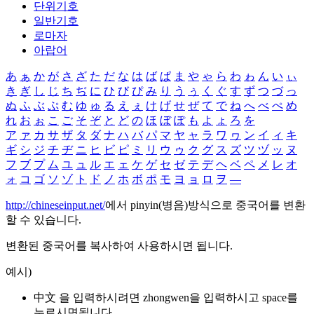
단위기호
일반기호
로마자
아랍어
あ
ぁ
か
が
さ
ざ
た
だ
な
は
ば
ぱ
ま
や
ゃ
ら
わ
ゎ
ん
い
ぃ
き
ぎ
し
じ
ち
ぢ
に
ひ
び
ぴ
み
り
う
ぅ
く
ぐ
す
ず
つ
づ
っ
ぬ
ふ
ぶ
ぷ
む
ゆ
ゅ
る
え
ぇ
け
げ
せ
ぜ
て
で
ね
へ
べ
ぺ
め
れ
お
ぉ
こ
ご
そ
ぞ
と
ど
の
ほ
ぼ
ぽ
も
よ
ょ
ろ
を
ア
ァ
カ
サ
ザ
タ
ダ
ナ
ハ
バ
パ
マ
ヤ
ャ
ラ
ワ
ヮ
ン
イ
ィ
キ
ギ
シ
ジ
チ
ヂ
ニ
ヒ
ビ
ピ
ミ
リ
ウ
ゥ
ク
グ
ス
ズ
ツ
ヅ
ッ
ヌ
フ
ブ
プ
ム
ユ
ュ
ル
エ
ェ
ケ
ゲ
セ
ゼ
テ
デ
ヘ
ベ
ペ
メ
レ
オ
ォ
コ
ゴ
ソ
ゾ
ト
ド
ノ
ホ
ボ
ポ
モ
ヨ
ョ
ロ
ヲ
―
http://chineseinput.net/
에서 pinyin(병음)방식으로 중국어를 변환
할 수 있습니다.
변환된 중국어를 복사하여 사용하시면 됩니다.
예시)
中文 을 입력하시려면
zhongwen
을 입력하시고 space를
누르시면됩니다.