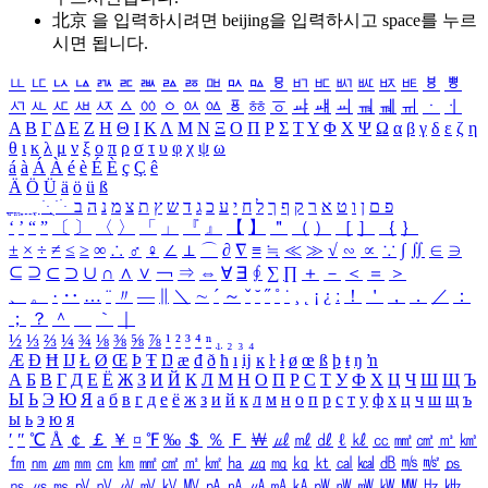
北京 을 입력하시려면
beijing
을 입력하시고 space를 누르
시면 됩니다.
ㅥ
ㅦ
ㅧ
ㅨ
ㅩ
ㅪ
ㅫ
ㅬ
ㅭ
ㅮ
ㅯ
ㅰ
ㅱ
ㅲ
ㅳ
ㅴ
ㅵ
ㅶ
ㅷ
ㅸ
ㅹ
ㅺ
ㅻ
ㅼ
ㅽ
ㅾ
ㅿ
ㆀ
ㆁ
ㆂ
ㆃ
ㆄ
ㆅ
ㆆ
ㆇ
ㆈ
ㆉ
ㆊ
ㆋ
ㆌ
ㆍ
ㆎ
Α
Β
Γ
Δ
Ε
Ζ
Η
Θ
Ι
Κ
Λ
Μ
Ν
Ξ
Ο
Π
Ρ
Σ
Τ
Υ
Φ
Χ
Ψ
Ω
α
β
γ
δ
ε
ζ
η
θ
ι
κ
λ
μ
ν
ξ
ο
π
ρ
σ
τ
υ
φ
χ
ψ
ω
á
à
Á
À
é
è
É
È
ç
Ç
ê
Ä
Ö
Ü
ä
ö
ü
ß
ְ
ֳ
ֲ
ֱ
ָ
ַ
ֵ
ֶ
ִ
ֹ
ּ
ֻ
ׂ
ׁ
ּ
ב
ה
נ
מ
צ
ת
ץ
ש
ד
ג
כ
ע
י
ח
ל
ך
ף
ק
ר
א
ט
ו
ן
ם
פ
‘
’
“
”
〔
〕
〈
〉
「
」
『
』
【
】
＂
（
）
［
］
｛
｝
±
×
÷
≠
≤
≥
∞
∴
♂
♀
∠
⊥
⌒
∂
∇
≡
≒
≪
≫
√
∽
∝
∵
∫
∬
∈
∋
⊆
⊇
⊂
⊃
∪
∩
∧
∨
￢
⇒
⇔
∀
∃
∮
∑
∏
＋
－
＜
＝
＞
、
。
·
‥
…
¨
〃
―
∥
＼
∼
´
～
ˇ
˘
˝
˚
˙
¸
˛
¡
¿
ː
！
＇
，
．
／
：
；
？
＾
＿
｀
｜
½
⅓
⅔
¼
¾
⅛
⅜
⅝
⅞
¹
²
³
⁴
ⁿ
₁
₂
₃
₄
Æ
Ð
Ħ
Ĳ
Ł
Ø
Œ
Þ
Ŧ
Ŋ
æ
đ
ð
ħ
ı
ĳ
ĸ
ŀ
ł
ø
œ
ß
þ
ŧ
ŋ
ŉ
А
Б
В
Г
Д
Е
Ё
Ж
З
И
Й
К
Л
М
Н
О
П
Р
С
Т
У
Ф
Х
Ц
Ч
Ш
Щ
Ъ
Ы
Ь
Э
Ю
Я
а
б
в
г
д
е
ё
ж
з
и
й
к
л
м
н
о
п
р
с
т
у
ф
х
ц
ч
ш
щ
ъ
ы
ь
э
ю
я
′
″
℃
Å
￠
￡
￥
¤
℉
‰
＄
％
Ｆ
￦
㎕
㎖
㎗
ℓ
㎘
㏄
㎣
㎤
㎥
㎦
㎙
㎚
㎛
㎜
㎝
㎞
㎟
㎠
㎡
㎢
㏊
㎍
㎎
㎏
㏏
㎈
㎉
㏈
㎧
㎨
㎰
㎱
㎲
㎳
㎴
㎵
㎶
㎷
㎸
㎹
㎀
㎁
㎂
㎃
㎄
㎺
㎻
㎽
㎾
㎿
㎐
㎑