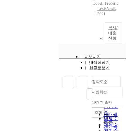
Douet, Frédéric
LexisNexis
2021
복사/
대출
신청
내보내기
내책장담기
한글로보기
정확도순
내림차순
정확도
순
10개씩 출력
내림차순
인기도
순
조회
10개씩
연도순
출력
제목순
20개씩
저자순