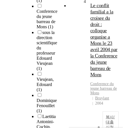
(1)
4
Le conflit
Conference
familial a la
du jeune
croisee du
barreau de
droit :
Mons
(1)
colloque
sous la
organise a
direction
scientifique
Mons le 23
du
avril 2004 par
professeur
la Conference
Edouard
du jeune
Vieujean
barreau de
(1)
Mons
Vieujean,
Conference du
Edouard
jeune barreau de
(1)
Mons
Bruylant
Dominique
2004
Fenouillet
(1)
Laetitia
복사/
Antonini-
대출
Cochin,
신청