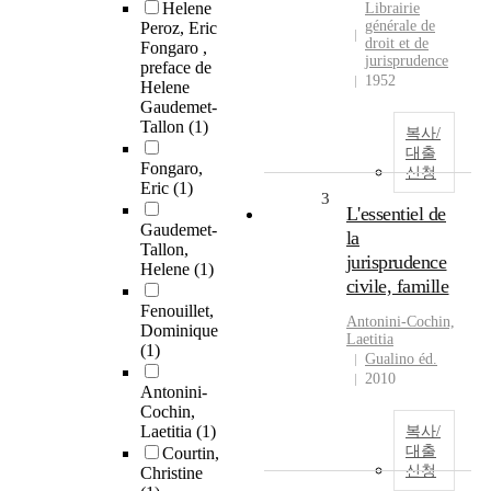
Helene
Librairie
générale de
Peroz, Eric
droit et de
Fongaro ,
jurisprudence
preface de
1952
Helene
Gaudemet-
Tallon
(1)
복사/
대출
Fongaro,
신청
Eric
(1)
3
L'essentiel de
Gaudemet-
la
Tallon,
jurisprudence
Helene
(1)
civile, famille
Fenouillet,
Antonini-Cochin,
Dominique
Laetitia
(1)
Gualino éd.
2010
Antonini-
Cochin,
Laetitia
(1)
복사/
대출
Courtin,
신청
Christine