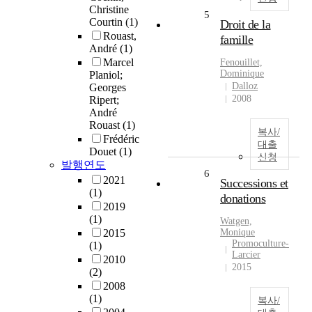
Christine
5
Courtin
(1)
Droit de la
Rouast,
famille
André
(1)
Marcel
Fenouillet,
Dominique
Planiol;
Dalloz
Georges
2008
Ripert;
André
Rouast
(1)
복사/
Frédéric
대출
Douet
(1)
신청
발행연도
6
2021
Successions et
(1)
donations
2019
(1)
Watgen,
2015
Monique
Promoculture-
(1)
Larcier
2010
2015
(2)
2008
(1)
복사/