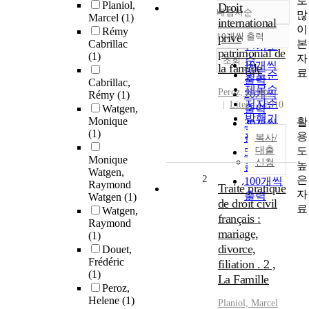
로
Planiol,
Droit
내림차순
많
정확도
Marcel
(1)
international
이
Rémy
순
10개씩 출력
prive
내림차순
본
Cabrillac
인기도
patrimonial de
(1)
자
순
조회
10개씩
la famille
료
연도순
출력
Cabrillac,
제목순
Peroz, Helene
20개씩
Rémy
(1)
저자순
Litec
2010
Watgen,
출력
발행기
Monique
활
30개씩
관순
(1)
용
출력
복사/
도
대출
50개씩
Monique
신청
높
출력
Watgen,
2
은
100개씩
Raymond
Traité pratique
자
출력
Watgen
(1)
de droit civil
료
Watgen,
français :
Raymond
mariage,
(1)
divorce,
Douet,
Frédéric
filiation . 2 ,
(1)
La Famille
Peroz,
Helene
(1)
Planiol, Marcel