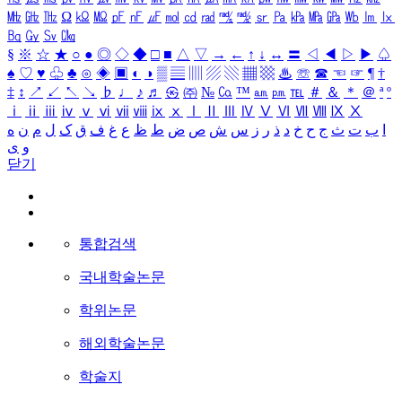
㎒
㎓
㎔
Ω
㏀
㏁
㎊
㎋
㎌
㏖
㏅
㎭
㎮
㎯
㏛
㎩
㎪
㎫
㎬
㏝
㏐
㏓
㏃
㏉
㏜
㏆
§
※
☆
★
○
●
◎
◇
◆
□
■
△
▽
→
←
↑
↓
↔
〓
◁
◀
▷
▶
♤
♠
♡
♥
♧
♣
⊙
◈
▣
◐
◑
▒
▤
▥
▨
▧
▦
▩
♨
☏
☎
☜
☞
¶
†
‡
↕
↗
↙
↖
↘
♭
♩
♪
♬
㉿
㈜
№
㏇
™
㏂
㏘
℡
＃
＆
＊
＠
ª
º
ⅰ
ⅱ
ⅲ
ⅳ
ⅴ
ⅵ
ⅶ
ⅷ
ⅸ
ⅹ
Ⅰ
Ⅱ
Ⅲ
Ⅳ
Ⅴ
Ⅵ
Ⅶ
Ⅷ
Ⅸ
Ⅹ
ا
ب
ت
ث
ج
ح
خ
د
ذ
ر
ز
س
ش
ص
ض
ط
ظ
ع
غ
ف
ق
ک
ل
م
ن
ه
و
ی
닫기
통합검색
국내학술논문
학위논문
해외학술논문
학술지