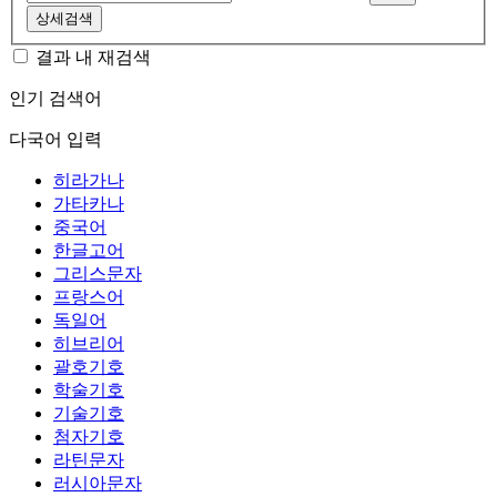
상세검색
결과 내 재검색
인기 검색어
다국어 입력
히라가나
가타카나
중국어
한글고어
그리스문자
프랑스어
독일어
히브리어
괄호기호
학술기호
기술기호
첨자기호
라틴문자
러시아문자