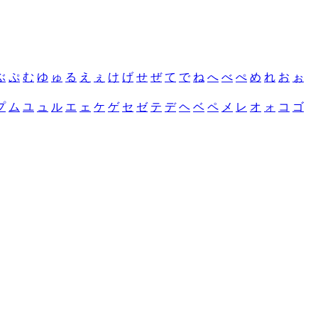
ぶ
ぷ
む
ゆ
ゅ
る
え
ぇ
け
げ
せ
ぜ
て
で
ね
へ
べ
ぺ
め
れ
お
ぉ
プ
ム
ユ
ュ
ル
エ
ェ
ケ
ゲ
セ
ゼ
テ
デ
ヘ
ベ
ペ
メ
レ
オ
ォ
コ
ゴ