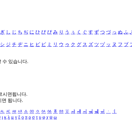
ぎ
し
じ
ち
ぢ
に
ひ
び
ぴ
み
り
う
ぅ
く
ぐ
す
ず
つ
づ
っ
ぬ
ふ
シ
ジ
チ
ヂ
ニ
ヒ
ビ
ピ
ミ
リ
ウ
ゥ
ク
グ
ス
ズ
ツ
ヅ
ッ
ヌ
フ
ブ
할 수 있습니다.
누르시면됩니다.
시면 됩니다.
ㅻ
ㅼ
ㅽ
ㅾ
ㅿ
ㆀ
ㆁ
ㆂ
ㆃ
ㆄ
ㆅ
ㆆ
ㆇ
ㆈ
ㆉ
ㆊ
ㆋ
ㆌ
ㆍ
ㆎ
θ
ι
κ
λ
μ
ν
ξ
ο
π
ρ
σ
τ
υ
φ
χ
ψ
ω