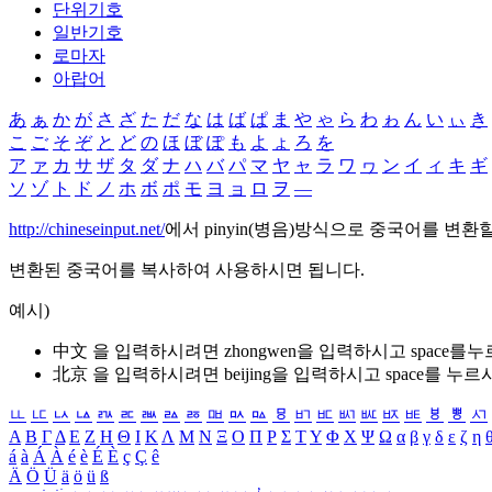
단위기호
일반기호
로마자
아랍어
あ
ぁ
か
が
さ
ざ
た
だ
な
は
ば
ぱ
ま
や
ゃ
ら
わ
ゎ
ん
い
ぃ
き
こ
ご
そ
ぞ
と
ど
の
ほ
ぼ
ぽ
も
よ
ょ
ろ
を
ア
ァ
カ
サ
ザ
タ
ダ
ナ
ハ
バ
パ
マ
ヤ
ャ
ラ
ワ
ヮ
ン
イ
ィ
キ
ギ
ソ
ゾ
ト
ド
ノ
ホ
ボ
ポ
モ
ヨ
ョ
ロ
ヲ
―
http://chineseinput.net/
에서 pinyin(병음)방식으로 중국어를 변환
변환된 중국어를 복사하여 사용하시면 됩니다.
예시)
中文 을 입력하시려면
zhongwen
을 입력하시고 space를
北京 을 입력하시려면
beijing
을 입력하시고 space를 누르
ㅥ
ㅦ
ㅧ
ㅨ
ㅩ
ㅪ
ㅫ
ㅬ
ㅭ
ㅮ
ㅯ
ㅰ
ㅱ
ㅲ
ㅳ
ㅴ
ㅵ
ㅶ
ㅷ
ㅸ
ㅹ
ㅺ
Α
Β
Γ
Δ
Ε
Ζ
Η
Θ
Ι
Κ
Λ
Μ
Ν
Ξ
Ο
Π
Ρ
Σ
Τ
Υ
Φ
Χ
Ψ
Ω
α
β
γ
δ
ε
ζ
η
á
à
Á
À
é
è
É
È
ç
Ç
ê
Ä
Ö
Ü
ä
ö
ü
ß