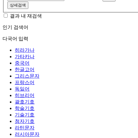
상세검색
결과 내 재검색
인기 검색어
다국어 입력
히라가나
가타카나
중국어
한글고어
그리스문자
프랑스어
독일어
히브리어
괄호기호
학술기호
기술기호
첨자기호
라틴문자
러시아문자