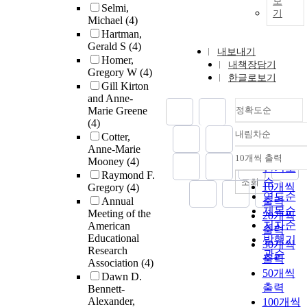
보
Selmi,
기
Michael
(4)
Hartman,
Gerald S
(4)
내보내기
Homer,
내책장담기
Gregory W
(4)
한글로보기
Gill Kirton
and Anne-
Marie Greene
정확도순
(4)
내림차순
Cotter,
정확도
Anne-Marie
순
10개씩 출력
Mooney
(4)
내림차순
인기도
Raymond F.
순
조회
10개씩
Gregory
(4)
연도순
Annual
출력
제목순
Meeting of the
20개씩
저자순
American
출력
Educational
발행기
30개씩
Research
관순
출력
Association
(4)
50개씩
Dawn D.
출력
Bennett-
Alexander,
100개씩