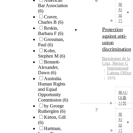
American
6
목
Bar Association
차
(6)
보
Craver,
기
Charles B
(6)
Reskin,
Protection
Barbara F
(6)
against anti-
Grossman,
union
Paul
(6)
discrimination
Kohn,
Stephen M
(6)
Bartolomei de la
Bennett-
Cruz, Hector G
Alexander,
International
Dawn
(6)
Labour Office
Australia.
1976
Human Rights
and Equal
복사/
Opportunity
대출
Commission
(6)
신청
by George
7
Rutherglen
(6)
목
Kirton, Gill
차
(6)
보
Hartman,
기