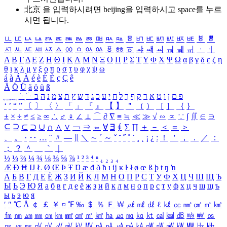
北京 을 입력하시려면
beijing
을 입력하시고 space를 누르
시면 됩니다.
ㅥ
ㅦ
ㅧ
ㅨ
ㅩ
ㅪ
ㅫ
ㅬ
ㅭ
ㅮ
ㅯ
ㅰ
ㅱ
ㅲ
ㅳ
ㅴ
ㅵ
ㅶ
ㅷ
ㅸ
ㅹ
ㅺ
ㅻ
ㅼ
ㅽ
ㅾ
ㅿ
ㆀ
ㆁ
ㆂ
ㆃ
ㆄ
ㆅ
ㆆ
ㆇ
ㆈ
ㆉ
ㆊ
ㆋ
ㆌ
ㆍ
ㆎ
Α
Β
Γ
Δ
Ε
Ζ
Η
Θ
Ι
Κ
Λ
Μ
Ν
Ξ
Ο
Π
Ρ
Σ
Τ
Υ
Φ
Χ
Ψ
Ω
α
β
γ
δ
ε
ζ
η
θ
ι
κ
λ
μ
ν
ξ
ο
π
ρ
σ
τ
υ
φ
χ
ψ
ω
á
à
Á
À
é
è
É
È
ç
Ç
ê
Ä
Ö
Ü
ä
ö
ü
ß
ְ
ֳ
ֲ
ֱ
ָ
ַ
ֵ
ֶ
ִ
ֹ
ּ
ֻ
ׂ
ׁ
ּ
ב
ה
נ
מ
צ
ת
ץ
ש
ד
ג
כ
ע
י
ח
ל
ך
ף
ק
ר
א
ט
ו
ן
ם
פ
‘
’
“
”
〔
〕
〈
〉
「
」
『
』
【
】
＂
（
）
［
］
｛
｝
±
×
÷
≠
≤
≥
∞
∴
♂
♀
∠
⊥
⌒
∂
∇
≡
≒
≪
≫
√
∽
∝
∵
∫
∬
∈
∋
⊆
⊇
⊂
⊃
∪
∩
∧
∨
￢
⇒
⇔
∀
∃
∮
∑
∏
＋
－
＜
＝
＞
、
。
·
‥
…
¨
〃
―
∥
＼
∼
´
～
ˇ
˘
˝
˚
˙
¸
˛
¡
¿
ː
！
＇
，
．
／
：
；
？
＾
＿
｀
｜
½
⅓
⅔
¼
¾
⅛
⅜
⅝
⅞
¹
²
³
⁴
ⁿ
₁
₂
₃
₄
Æ
Ð
Ħ
Ĳ
Ł
Ø
Œ
Þ
Ŧ
Ŋ
æ
đ
ð
ħ
ı
ĳ
ĸ
ŀ
ł
ø
œ
ß
þ
ŧ
ŋ
ŉ
А
Б
В
Г
Д
Е
Ё
Ж
З
И
Й
К
Л
М
Н
О
П
Р
С
Т
У
Ф
Х
Ц
Ч
Ш
Щ
Ъ
Ы
Ь
Э
Ю
Я
а
б
в
г
д
е
ё
ж
з
и
й
к
л
м
н
о
п
р
с
т
у
ф
х
ц
ч
ш
щ
ъ
ы
ь
э
ю
я
′
″
℃
Å
￠
￡
￥
¤
℉
‰
＄
％
Ｆ
￦
㎕
㎖
㎗
ℓ
㎘
㏄
㎣
㎤
㎥
㎦
㎙
㎚
㎛
㎜
㎝
㎞
㎟
㎠
㎡
㎢
㏊
㎍
㎎
㎏
㏏
㎈
㎉
㏈
㎧
㎨
㎰
㎱
㎲
㎳
㎴
㎵
㎶
㎷
㎸
㎹
㎀
㎁
㎂
㎃
㎄
㎺
㎻
㎽
㎾
㎿
㎐
㎑