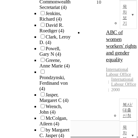
Commonwealth
10
목
Secretariat
(4)
차
Jenkins,
보
Richard
(4)
기
David R.
Roediger
(4)
ABC of
Clark, Leroy
women
D.
(4)
workers' rights
Powell,
and gender
Gary N
(4)
equality
Greene,
Anne Marie
(4)
International
Labour Office
Prondzynski,
International
Ferdinand von
Labour Office
(4)
2000
Jasper,
Margaret C
(4)
복사/
Wrench,
대출
John
(4)
신청
McColgan,
Aileen
(4)
목
by Margaret
차
C. Jasper
(4)