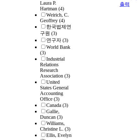
Laura P.
출력
Hartman
(4)
Weirich, C.
Geoffrey
(4)
한국법제연
구원
(3)
연구자
(3)
World Bank
(3)
Industrial
Relations
Research
Association
(3)
United
States General
Accounting
Office
(3)
Canada
(3)
Gallie,
Duncan
(3)
Williams,
Christine L.
(3)
Ellis, Evelyn