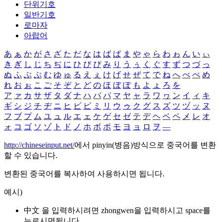
단위기호
일반기호
로마자
아랍어
あ
ぁ
か
が
さ
ざ
た
だ
な
は
ば
ぱ
ま
や
ゃ
ら
わ
ゎ
ん
い
ぃ
き
ぎ
し
じ
ち
ぢ
に
ひ
び
ぴ
み
り
う
ぅ
く
ぐ
す
ず
つ
づ
っ
ぬ
ふ
ぶ
ぷ
む
ゆ
ゅ
る
え
ぇ
け
げ
せ
ぜ
て
で
ね
へ
べ
ぺ
め
れ
お
ぉ
こ
ご
そ
ぞ
と
ど
の
ほ
ぼ
ぽ
も
よ
ょ
ろ
を
ア
ァ
カ
サ
ザ
タ
ダ
ナ
ハ
バ
パ
マ
ヤ
ャ
ラ
ワ
ヮ
ン
イ
ィ
キ
ギ
シ
ジ
チ
ヂ
ニ
ヒ
ビ
ピ
ミ
リ
ウ
ゥ
ク
グ
ス
ズ
ツ
ヅ
ッ
ヌ
フ
ブ
プ
ム
ユ
ュ
ル
エ
ェ
ケ
ゲ
セ
ゼ
テ
デ
ヘ
ベ
ペ
メ
レ
オ
ォ
コ
ゴ
ソ
ゾ
ト
ド
ノ
ホ
ボ
ポ
モ
ヨ
ョ
ロ
ヲ
―
http://chineseinput.net/
에서 pinyin(병음)방식으로 중국어를 변환
할 수 있습니다.
변환된 중국어를 복사하여 사용하시면 됩니다.
예시)
中文 을 입력하시려면
zhongwen
을 입력하시고 space를
누르시면됩니다.