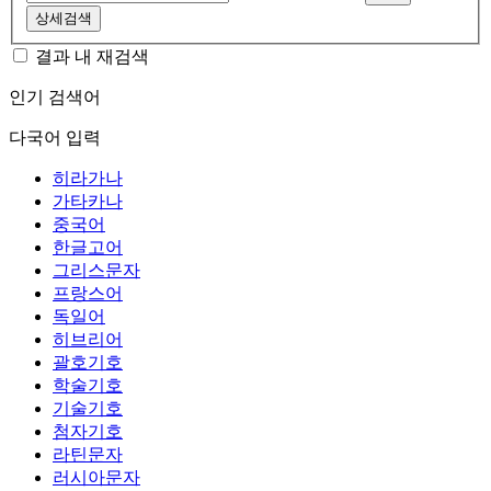
상세검색
결과 내 재검색
인기 검색어
다국어 입력
히라가나
가타카나
중국어
한글고어
그리스문자
프랑스어
독일어
히브리어
괄호기호
학술기호
기술기호
첨자기호
라틴문자
러시아문자