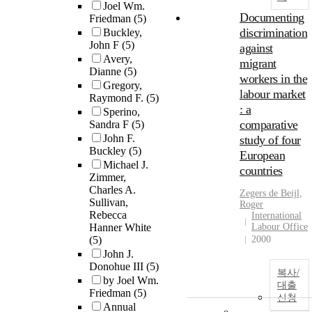
Joel Wm.
Documenting
Friedman
(5)
discrimination
Buckley,
John F
(5)
against
Avery,
migrant
Dianne
(5)
workers in the
Gregory,
labour market
Raymond F.
(5)
: a
Sperino,
comparative
Sandra F
(5)
John F.
study of four
Buckley
(5)
European
Michael J.
countries
Zimmer,
Charles A.
Zegers de Beijl,
Sullivan,
Roger
Rebecca
International
Hanner White
Labour Office
(5)
2000
John J.
Donohue III
(5)
복사/
by Joel Wm.
대출
Friedman
(5)
신청
Annual