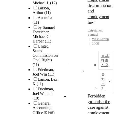
Michael J.
(12)
discrimination
Larson,
and
Arthur
(11)
employment
Australia
law
(11)
by Samuel
Estreicher,
Estreicher,
Samuel
Michael C.
West Group
Harper
(11)
2000
United
States
Commission on
복사/
Civil Rights
대출
(11)
신청
Friedman,
3
Joel Wm
(11)
목
Larson, Lex
차
K
(11)
보
기
Friedman,
Joel William
Forbidden
(10)
grounds : the
General
case against
Accounting
employment
Office (미국)