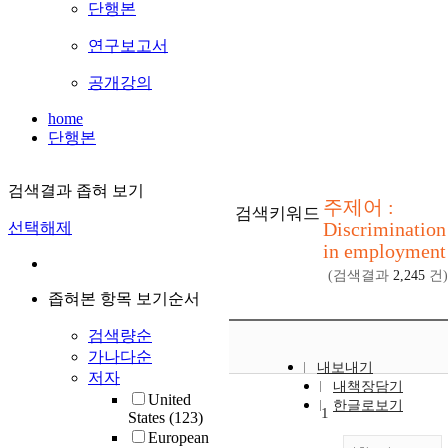
단행본
연구보고서
공개강의
home
단행본
검색결과 좁혀 보기
주제어 :
검색키워드
Discrimination
선택해제
in employment
(검색결과
2,245
건)
좁혀본 항목 보기순서
검색량순
가나다순
내보내기
저자
내책장담기
United
한글로보기
1
States
(123)
European