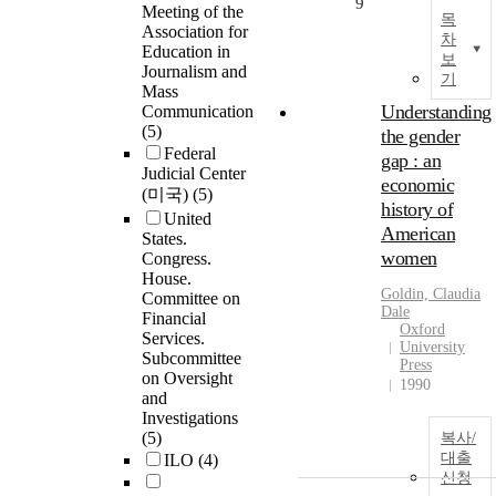
9
Meeting of the
목
Association for
차
Education in
보
Journalism and
기
Mass
Understanding
Communication
(5)
the gender
Federal
gap : an
Judicial Center
economic
(미국)
(5)
history of
United
American
States.
women
Congress.
House.
Goldin, Claudia
Committee on
Dale
Financial
Oxford
Services.
University
Subcommittee
Press
on Oversight
1990
and
Investigations
(5)
복사/
대출
ILO
(4)
신청