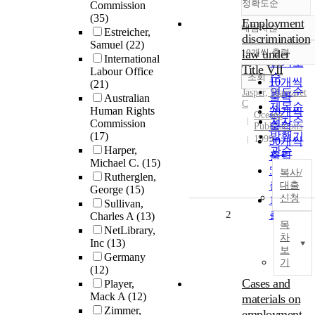
정확도순
Commission
(35)
Employment
내림차순
Estreicher,
정확도
discrimination
Samuel
(22)
순
10개씩 출력
law under
내림차순
International
인기도
Title VII
Labour Office
순
조회
10개씩
(21)
연도순
Jasper, Margaret
출력
Australian
C
제목순
Human Rights
20개씩
Oceana
저자순
Commission
출력
Publications
(17)
발행기
1999
30개씩
Harper,
관순
출력
Michael C.
(15)
50개씩
복사/
Rutherglen,
출력
대출
George
(15)
신청
100개씩
Sullivan,
2
출력
Charles A
(13)
목
NetLibrary,
차
Inc
(13)
보
Germany
기
(12)
Cases and
Player,
Mack A
(12)
materials on
Zimmer,
employment