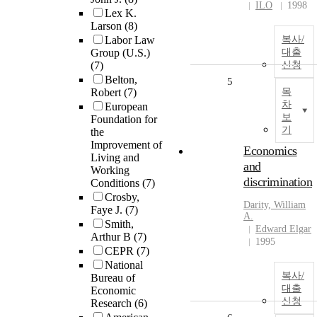
ILO
1998
Lex K.
Larson
(8)
Labor Law
복사/
Group (U.S.)
대출
(7)
신청
Belton,
5
Robert
(7)
목
차
European
보
Foundation for
기
the
Improvement of
Economics
Living and
and
Working
discrimination
Conditions
(7)
Crosby,
Darity, William
Faye J.
(7)
A.
Smith,
Edward Elgar
Arthur B
(7)
1995
CEPR
(7)
National
복사/
Bureau of
대출
Economic
신청
Research
(6)