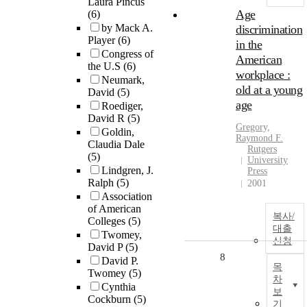
Laura Pincus
Age
(6)
by Mack A.
discrimination
Player
(6)
in the
Congress of
American
the U.S
(6)
workplace :
Neumark,
old at a young
David
(5)
age
Roediger,
David R
(5)
Gregory,
Goldin,
Raymond F.
Claudia Dale
Rutgers
(5)
University
Lindgren, J.
Press
Ralph
(5)
2001
Association
of American
복사/
Colleges
(5)
대출
Twomey,
신청
David P
(5)
8
David P.
목
Twomey
(5)
차
Cynthia
보
Cockburn
(5)
기