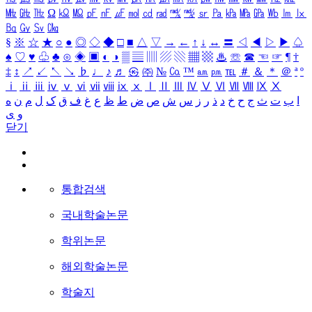
㎒
㎓
㎔
Ω
㏀
㏁
㎊
㎋
㎌
㏖
㏅
㎭
㎮
㎯
㏛
㎩
㎪
㎫
㎬
㏝
㏐
㏓
㏃
㏉
㏜
㏆
§
※
☆
★
○
●
◎
◇
◆
□
■
△
▽
→
←
↑
↓
↔
〓
◁
◀
▷
▶
♤
♠
♡
♥
♧
♣
⊙
◈
▣
◐
◑
▒
▤
▥
▨
▧
▦
▩
♨
☏
☎
☜
☞
¶
†
‡
↕
↗
↙
↖
↘
♭
♩
♪
♬
㉿
㈜
№
㏇
™
㏂
㏘
℡
＃
＆
＊
＠
ª
º
ⅰ
ⅱ
ⅲ
ⅳ
ⅴ
ⅵ
ⅶ
ⅷ
ⅸ
ⅹ
Ⅰ
Ⅱ
Ⅲ
Ⅳ
Ⅴ
Ⅵ
Ⅶ
Ⅷ
Ⅸ
Ⅹ
ا
ب
ت
ث
ج
ح
خ
د
ذ
ر
ز
س
ش
ص
ض
ط
ظ
ع
غ
ف
ق
ک
ل
م
ن
ه
و
ی
닫기
통합검색
국내학술논문
학위논문
해외학술논문
학술지